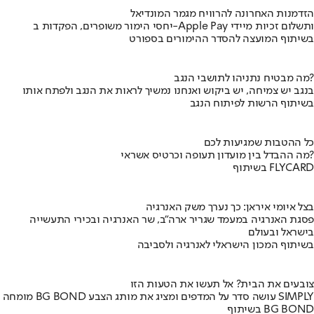
הזדמנות האחרונה להרוויח מגמר המונדיאל
יחסי הימור משופרים, הפקדות ב-Apple Pay ותשלום זכיות מיידי
בשיתוף המועצה להסדר ההימורים בספורט
מה מבטיח נתניהו לתושבי הנגב?
בנגב יש צמיחה, יש ביקוש ואנחנו נמשיך לראות את הנגב ולפתח אותו
בשיתוף הרשות לפיתוח הנגב
כל ההטבות שמגיעות לכם
מה ההבדל בין מועדון תעופה וכרטיס אשראי?
בשיתוף FLYCARD
בצל איומי איראן: כך נערך משק האנרגיה
פסגת האנרגיה במעמד שגריר ארה"ב, שר האנרגיה ובכירי התעשייה
בישראל ובעולם
בשיתוף המכון הישראלי לאנרגיה ולסביבה
צובעים את הבית? אל תעשו את הטעות הזו
מומחה BG BOND עושה סדר על המדפים ומציג את מותג הצבע SIMPLY
בשיתוף BG BOND