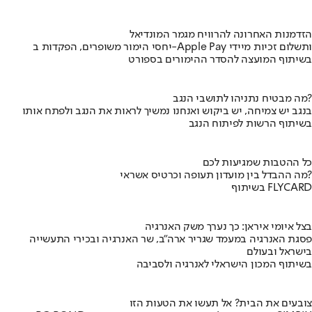
הזדמנות האחרונה להרוויח מגמר המונדיאל
יחסי הימור משופרים, הפקדות ב-Apple Pay ותשלום זכיות מיידי
בשיתוף המועצה להסדר ההימורים בספורט
מה מבטיח נתניהו לתושבי הנגב?
בנגב יש צמיחה, יש ביקוש ואנחנו נמשיך לראות את הנגב ולפתח אותו
בשיתוף הרשות לפיתוח הנגב
כל ההטבות שמגיעות לכם
מה ההבדל בין מועדון תעופה וכרטיס אשראי?
בשיתוף FLYCARD
בצל איומי איראן: כך נערך משק האנרגיה
פסגת האנרגיה במעמד שגריר ארה"ב, שר האנרגיה ובכירי התעשייה
בישראל ובעולם
בשיתוף המכון הישראלי לאנרגיה ולסביבה
צובעים את הבית? אל תעשו את הטעות הזו