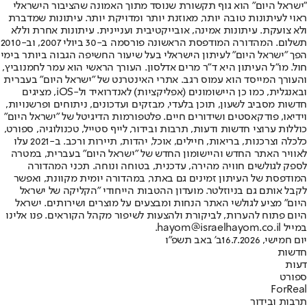
"ישראל היום" הוא גוף תקשורת שנוסד מתוך האמונה שהציבור הישראלי
ראוי לעיתונות טובה יותר, מאוזנת יותר ומדויקת יותר. עיתונות שמדברת
ולא צועקת. עיתונות אמינה, אובייקטיבית ועניינית. עיתונות אחרת וללא
תשלום. המהדורה המודפסת הראשונה פורסמה ב-30 ביולי 2007, וב-2010
הפך "ישראל היום" לעיתון הישראלי בעל שיעור החשיפה הגבוה ביותר בימי
חול. מו"ל העיתון היא ד"ר מרים אדלסון. העורך הראשי הוא עמר לחמנוביץ,
והעורך המייסד הוא עמוס רגב. אתרי האינטרנט של "ישראל היום" בעברית
ובאנגלית, כמו כן היישומונים (אפליקציות) לאנדרואיד ול-iOS, מציגים
חדשות מסביב לשעון, תוכן בלעדי, מבזקים ועדכונים, ניתוחים ופרשנויות,
וידיאו, פודקאסטים ושידורים חיים. פלטפורמות הדיגיטל של "ישראל היום"
כוללות ערוצי חדשות ודעות, תרבות ובידור, לייף סטייל, טכנולוגיה, ספורט,
כלכלה וצרכנות, בריאות, חיילים, אוכל, יהדות, תיירות ורכב. ב-2021 עלו
לאוויר האתר החדש והיישומון החדש של "ישראל היום" בעברית, במטרה
לספק לגולשים חוויה מהירה, עדכנית, בטוחה ונוחה. תכני המהדורה
המודפסת של העיתון זמינים גם באתר, במהדורה יומית מקוונת, ואפשר
לקבל אותם גם בניוזלטר. מועדון ההטבות הייחודי "הקליקה של ישראל
היום" מציע לגולשי האתר הנחות ומבצעים על מוצרים ושירותים. ישראל
היום פתוח להערות, לביקורת ולהצעות לשיפור מקהל הקוראים. פנו אלינו
במייל hayom@israelhayom.co.il.
יום חמישי, 16.7.2026
ב' באב תשפ"ו
חדשות
דעות
ספורט
ForReal
תרבות ובידור