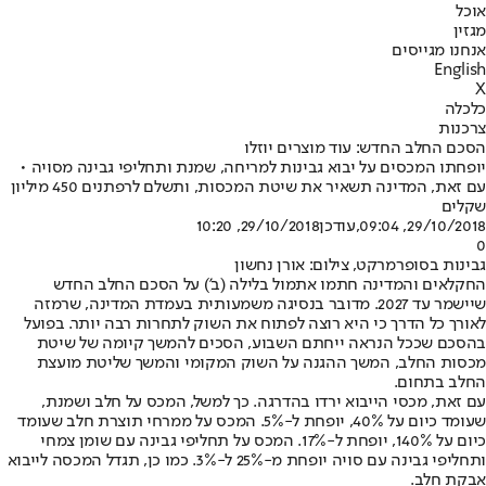
אוכל
מגזין
אנחנו מגייסים
English
X
כלכלה
צרכנות
הסכם החלב החדש: עוד מוצרים יוזלו
יופחתו המכסים על יבוא גבינות למריחה, שמנת ותחליפי גבינה מסויה •
עם זאת, המדינה תשאיר את שיטת המכסות, ותשלם לרפתנים 450 מיליון
שקלים
29/10/2018, 09:04
,עודכן
29/10/2018, 10:20
0
גבינות בסופרמרקט, צילום: אורן נחשון
החקלאים והמדינה חתמו אתמול בלילה (ב') על הסכם החלב החדש
שיישמר עד 2027. מדובר בנסיגה משמעותית בעמדת המדינה, שרמזה
לאורך כל הדרך כי היא רוצה לפתוח את השוק לתחרות רבה יותר. בפועל
בהסכם שככל הנראה ייחתם השבוע, הסכים להמשך קיומה של שיטת
מכסות החלב, המשך ההגנה על השוק המקומי והמשך שליטת מועצת
החלב בתחום.
עם זאת, מכסי הייבוא ירדו בהדרגה. כך למשל, המכס על חלב ושמנת,
שעומד כיום על 40%, יופחת ל-5%. המכס על ממרחי תוצרת חלב שעומד
כיום על 140%, יופחת ל-17%. המכס על תחליפי גבינה עם שומן צמחי
ותחליפי גבינה עם סויה יופחת מ-25% ל-3%. כמו כן, תגדל המכסה לייבוא
אבקת חלב.