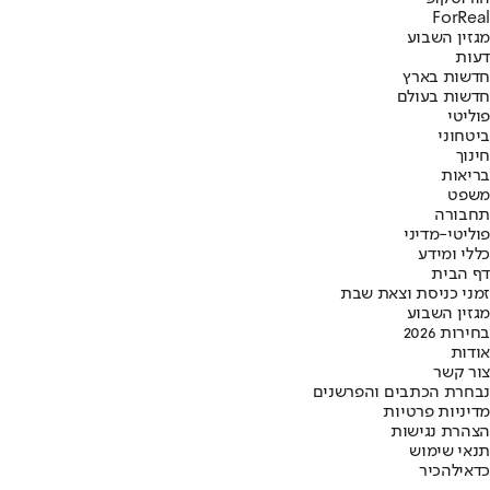
ForReal
מגזין השבוע
דעות
חדשות בארץ
חדשות בעולם
פוליטי
ביטחוני
חינוך
בריאות
משפט
תחבורה
פוליטי-מדיני
כללי ומידע
דף הבית
זמני כניסת וצאת שבת
מגזין השבוע
בחירות 2026
אודות
צור קשר
נבחרת הכתבים והפרשנים
מדיניות פרטיות
הצהרת נגישות
תנאי שימוש
כדאי
להכיר