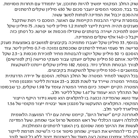
שוק החלב המקומי ימשיך להיות מתוכנן, אך יתמודד עם תחרות מסוימת.
בד בבד, מכספי המסים יועבר סכום של 450 מיליון שקלים לרפתנים
וההסכם יכבול את המדינה לפחות למשך עשור.
במסגרת עיקרי ההבנות הקיימות עם האוצר, הוסכם כי רפת שתקבל
מענקים תהיה חייבת לייצר לפחות 1.2 מיליון ליטר בשנה. 75 מיליון שקל
יופנו לתמיכה ישירה ברפתנים שיגדילו מכסות או יפרשו. כל רפתן כזה
יקבל כ-140 אלף שקלים מהמדינה.
בנוסף, 33 מיליון שקל יועברו מתמיכה בקיבוצים למושבים באמצעות מענק
פרישה חד פעמי ואחיד לרפתנים שמכסתם נמוכה מ-0.7 מיליון ליטר. עוד
הוסכם כי 50 מיליון שקל יוקצו להבטחת מחיר למכירת מכסות ב-2.3 שקל
לליטר. אותם 50 מיליון שקלים יוענקו עבור מענקי פרישה (רק לפורשים)
לצורך הבטחת תהליך ניוד. בנוסף, 182 מיליון שקלים יינתנו להשקעות
במושבים ו-100 מיליון שקל להשקעות בקיבוצים.
בכל הקשור למחיר המטרה של החלב הגולמי, הוסכם על ירידה הדרגתית
במחיר המטרה שיירד עד לשנת 2025 ב-23 אגורות לליטר ומנגנון מחיר
המטרה הקיים יישמר. כיום מחיר המטרה עומד על 1.98 שקלים, כך שבסופו
של התהליך הוא יעמוד על 1.67 שקל לליטר חלב.
עוד נושא שהמדינה נכנעה בו לחקלאים הוא נושא גידור היקף הייצור
המקומי. החקלאים התעקשו על מנגנון אשר יבטיח ייצור מקומי של 1.56
מיליארד ליטר חלב.
לאחרונה קיים "ישראל היום", קיימנו שיחה עם יו"ר המועצה הלאומית
לכלכלה ויועצו הכלכלי של ראש הממשל פרופ' אבי שמחון, שעל המדינה
לעשות את ההיפך ממה שסוכם בין האוצר לרפתנים והמחלבות.
רק כדי להמחיש את העניין, שמחון סיפור אז כי ה"שיטה תורמת לייקור
התהליך. אימצנו שיטה רעה מאוד של רישיונות ייצור, ללא כל קשר לטיב