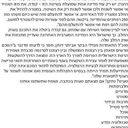
היצרן. יש רק עוד מדינה אחת שפועלת בשיטה הזו - קנדה. את מזג האוויר
אי אפשר לשנות ולכן אפשר לשנות רק את השיטה, במטרה להוזיל את
החלב ומוצריו לכל האזרחים. אי אפשר להתעלם מזה שיש כיום משהו כמו
250 רפתנים שהמדינה ביקשה מהם לפני עשרות שנים להצטרף למושב,
נתנה להם רפת ואי אפשר להתעלם מהם".
ראוי לציין שמאז השיחה עם שמחון, גם קנדה ביטלה את התכנון בשוק
החלב. כך שישראל היא המדינה המערבית האחרונה שעדיין מתכננת את
שוק החלב שלה.
מנכ"ל התאחדות מגדלי הבקר אביתר דותן, מסר כי לדעתו מדובר ב"הסכם
מרשים ומאוזן בין רצונות הממשלה ובין רצוננו לפרנסה מכבדת ושמירת
הרפת הישראלית הפרוסה לאורך כל הארץ הזו. נמצאה הדרך להשקעות
משמעתיות לאחר עצירת השקעות בענף בשנתיים האחרונות תנאי פרישה
הוגנים ופתרונות לבעיות הרגולציה. הסתגלות לתנאי הסכם אינה קלה
והתייעלות תמיד הייתה בבסיס התנהלות הענפית ואנו אמונה לשמור על
הענף לתפארת שלנו".
טעינו? נתקן! אם מצאתם טעות בכתבה, נשמח שתשתפו אותנו
חלב
רפתות
מדורים
ספורט
תרבות ובידור
לייף סטייל
אוכל
תיירות
טכנולוגיה ומדע
הורוסקופ