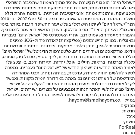
"ישראל היום" הוא גוף תקשורת שנוסד מתוך האמונה שהציבור הישראלי
ראוי לעיתונות טובה יותר, מאוזנת יותר ומדויקת יותר. עיתונות שמדברת
ולא צועקת. עיתונות אמינה, אובייקטיבית ועניינית. עיתונות אחרת וללא
תשלום. המהדורה המודפסת הראשונה פורסמה ב-30 ביולי 2007, וב-2010
הפך "ישראל היום" לעיתון הישראלי בעל שיעור החשיפה הגבוה ביותר בימי
חול. מו"ל העיתון היא ד"ר מרים אדלסון. העורך הראשי הוא עמר לחמנוביץ,
והעורך המייסד הוא עמוס רגב. אתרי האינטרנט של "ישראל היום" בעברית
ובאנגלית, כמו כן היישומונים (אפליקציות) לאנדרואיד ול-iOS, מציגים
חדשות מסביב לשעון, תוכן בלעדי, מבזקים ועדכונים, ניתוחים ופרשנויות,
וידיאו, פודקאסטים ושידורים חיים. פלטפורמות הדיגיטל של "ישראל היום"
כוללות ערוצי חדשות ודעות, תרבות ובידור, לייף סטייל, טכנולוגיה, ספורט,
כלכלה וצרכנות, בריאות, חיילים, אוכל, יהדות, תיירות ורכב. ב-2021 עלו
לאוויר האתר החדש והיישומון החדש של "ישראל היום" בעברית, במטרה
לספק לגולשים חוויה מהירה, עדכנית, בטוחה ונוחה. תכני המהדורה
המודפסת של העיתון זמינים גם באתר, במהדורה יומית מקוונת, ואפשר
לקבל אותם גם בניוזלטר. מועדון ההטבות הייחודי "הקליקה של ישראל
היום" מציע לגולשי האתר הנחות ומבצעים על מוצרים ושירותים. ישראל
היום פתוח להערות, לביקורת ולהצעות לשיפור מקהל הקוראים. פנו אלינו
במייל hayom@israelhayom.co.il.
מבזקים
חדשות
אוכל
תשחץ
ForReal
תרבות