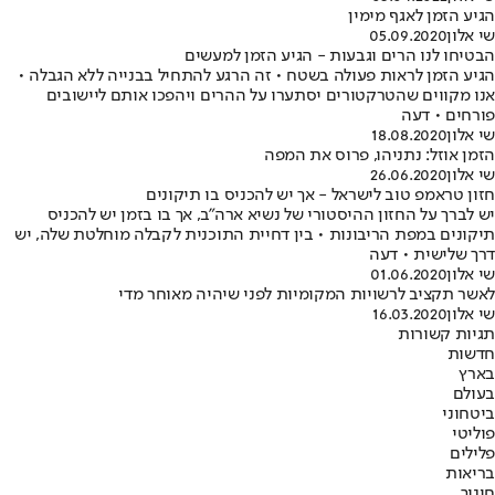
הגיע הזמן לאגף מימין
שי אלון
05.09.2020
הבטיחו לנו הרים וגבעות - הגיע הזמן למעשים
הגיע הזמן לראות פעולה בשטח • זה הרגע להתחיל בבנייה ללא הגבלה •
אנו מקווים שהטרקטורים יסתערו על ההרים ויהפכו אותם ליישובים
פורחים • דעה
שי אלון
18.08.2020
הזמן אוזל: נתניהו, פרוס את המפה
שי אלון
26.06.2020
חזון טראמפ טוב לישראל - אך יש להכניס בו תיקונים
יש לברך על החזון ההיסטורי של נשיא ארה"ב, אך בו בזמן יש להכניס
תיקונים במפת הריבונות • בין דחיית התוכנית לקבלה מוחלטת שלה, יש
דרך שלישית • דעה
שי אלון
01.06.2020
לאשר תקציב לרשויות המקומיות לפני שיהיה מאוחר מדי
שי אלון
16.03.2020
תגיות קשורות
חדשות
בארץ
בעולם
ביטחוני
פוליטי
פלילים
בריאות
חינוך