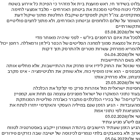
בלוט בשידור חי, ראש מועצת בית אל מזהיר כי הפיכת כל אירוע בשטח
לכלי ניגוח פוליטי מסכנת את ביטחון האזרחים • מלבד אמצעי לחימה
מתקדמים, צה"ל זקוק למפקדים שיקבלו החלטות מתוך שיקול דעת
השומר על שלום הלוחמים וביטחון האזרחים, ולא מתוך לחצים פוליטיים
ותקשורתיים
שי אלון
03.08.2026
לסכל את איום הרחפנים ביו"ש - לפני שיהיה מאוחר מדי
בית אל נמצאת סמוך למחנה הפליטים של הכפר ג'ילזון ורמאללה. רחפן יכול
להמריא ממרחק עשרות מטרים ולהתרסק תוך דקות
שי אלון
04.06.2026
לא בשם ההתיישבות
מי שנוטל את החוק לידיו אינו מחזק את ההתיישבות, אלא מחליש אותה
מבפנים • הוא אינו מוסיף כוח, אלא שוחק את הלגיטימציה • אינו מקרב
ניצחון, אלא מרחיק אותו
שי אלון
23.03.2026
חסינות ישראלית מול אזהרות סרק: מי קלקל את הכלכלה
בעוד נתוני המאקרו של ישראל מפגינים עוצמה גם תחת אש, קמפיין
ה"קריסה" של בכירי הכלכלנים מתברר כאג'נדה פוליטית המנותקת
מהעובדות • הגיע הזמן שגם במיליה העסקי והאקדמי יחזרו לנתח את
המציאות לפי נתוני אמת
שי אלון
03.02.2026
גם ליש"ע מגיע עתיד
הגיע הזמן שעתיד היישובים ביהודה ושומרון ייקבע באסטרטגיה לטווח
ארוך, ולא במאבקים בלתי נגמרים לכינוסה של ישיבה שבה נזרקים פירורים
שי אלון
05.04.2022