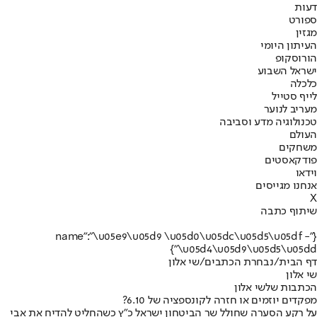
דעות
ספורט
מגזין
העיתון היומי
הורוסקופ
ישראל השבוע
כלכלה
לייף סטייל
מעריב לנוער
טכנולוגיה מדע וסביבה
העולם
משחקים
פודקאסטים
וידאו
אנחנו מגייסים
X
שיתוף כתבה
{"name":"\u05e9\u05d9 \u05d0\u05dc\u05d5\u05df -
\u05d4\u05d9\u05d5\u05dd"}
דף הבית
/
נבחרת הכתבים
/
שי אלון
שי אלון
הכתבות שלשי אלון
מפקדים יוזמים או חזרה לקונספציה של 6.10?
על רקע הסערה שחולל שר הביטחון ישראל כ"ץ כשהחליט להדיח את אבי