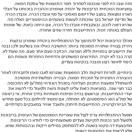
מזה שבו היו לפני שנכנסו לסחרור חסר התוצאות של עסקת המאה.
במציאות הנוכחית הריבונות על יהודה ושומרון וההכרה בזכותנו על חבלי
הארץ נמצאות במצב של דימום מאסיבי על סף אובדן הכרה. אובדן הכרה
של מדינת ישראל בכך שזכותה לעשות בשטחים ההיסטוריים האלה מה
שהיא רואה לנכון, ובעקבותיו אובדן כל הכרה, אם היתה כזאת, של אומות
העולם באותה זכות. ההתיישבות חזרה שנים אחורה.
מהלך הריבונות יכול להתהפך על ההתנחלויות ביהודה שומרון ובקעת
הירדן בצורה שתהיה מסוכנת ביותר. החשיבה כאילו אנו בשלטון ולכן נבנה
את היישובים בכמויות וללא הפרעה, הכזיבה פעם אחר פעם. מה שעוד לא
קרה כבר לא יקרה. התירוצים המשתנים והדחיות החוזרות ונשנות הם
כיסוי לחוסר רצון מובנה בנקיטת צעדים.
בינתיים, למרות דפיקות הלב המואצות שנגרמו לאבו מאזן ולחבורתו לאחר
ההצהרה החגיגית על תוכנית המאה, הבנייה הפלשתינית ממשיכה
להשתולל ומועצת התכנון העליונה במנהל האזרחי (מת"ע) לא התכנסה
כבר חצי שנה. במציאות כזאת עלינו לשנות גישה ולפעול כדי להשיג את
יעדי ההתיישבות, ובראשם בנייה ופיתוח תשתיות בדרך אחרת. אי כינוסה
של מת"ע הוא הסימפטום, לא המחלה. אם נמשיך להילחם בכל פעם מחדש
על הביורוקרטיה, ההתיישבות תיחנק ותאבד אוויר במאבקים נקודתיים.
מפעל ההתנחלויות צריך לנצל את שאריות המומנטום של העיסוק בריבונות
ולפעול תוך נכונות לנקיטת צעדים משמעותיים כדי לוודא כי הריבונות
מתבצעת דה פקטו בשטח. לא להסתפק במילים ריקות ובהבטחות שווא,
אלא לראות את התוצאות בשטח.