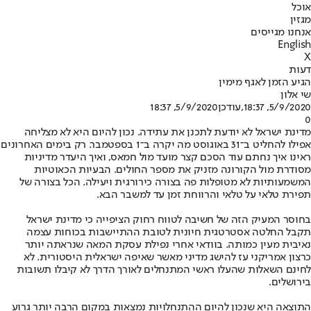
אוכל
מגזין
אנחנו מגייסים
English
X
דעות
הגיע הזמן לאגף מימין
שי אלון
5/9/2020, 18:37
,עודכן
5/9/2020, 18:37
0
מדינת ישראל לא יודעת לתכנן את עתידה. נכון להיום היא לא מצליחה
אפילו להחליט ב־31 באוגוסט מה יקרה ב־1 בספטמבר. רק בימים האחרונים
ראינו איך נחתם עוד הסכם קצר מועד מול חמאס, ואיך היעדר מדיניות
מסודרת מול הקורונה מזניק את מספר החולים. הבעיות הכאוטיות
המשמעותיות לא מטופלות פה בצורה כירורגית ויעילה. הכל בצורה של
תפירת טלאי על טלאי והרווחת זמן עד למשבר הבא.
בחוסר המעיק הזה של חשיבה לטווח רחוק הציפייה כי מדינת ישראל
תקבל החלטה אסטרטגית חיונית לטובת ההתיישבות בכוחות עצמה
נאיבית מעין כמותה. בוודאי אחרי נפילת עסקת המאה שנראתה יותר
כרצון אמריקני עז להישג מדיני מאשר שאיפה ישראלית היסטורית. לא
לחינם השאלות שהעלו ראשי המתנחלים לאורך הדרך לא קיבלו תשובות
בירושלים.
התוצאה היא שנכון להיום ההתנחלויות נמצאות במקום הרבה יותר גרוע