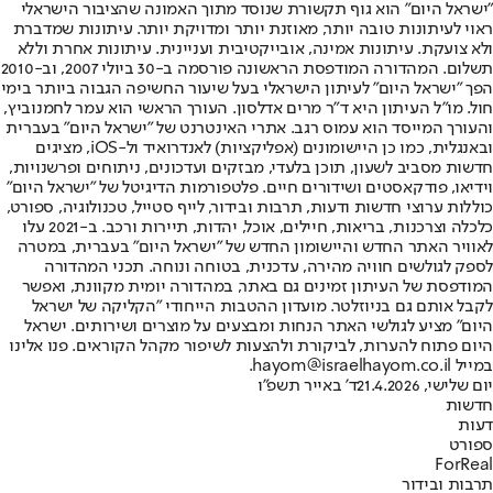
"ישראל היום" הוא גוף תקשורת שנוסד מתוך האמונה שהציבור הישראלי
ראוי לעיתונות טובה יותר, מאוזנת יותר ומדויקת יותר. עיתונות שמדברת
ולא צועקת. עיתונות אמינה, אובייקטיבית ועניינית. עיתונות אחרת וללא
תשלום. המהדורה המודפסת הראשונה פורסמה ב-30 ביולי 2007, וב-2010
הפך "ישראל היום" לעיתון הישראלי בעל שיעור החשיפה הגבוה ביותר בימי
חול. מו"ל העיתון היא ד"ר מרים אדלסון. העורך הראשי הוא עמר לחמנוביץ,
והעורך המייסד הוא עמוס רגב. אתרי האינטרנט של "ישראל היום" בעברית
ובאנגלית, כמו כן היישומונים (אפליקציות) לאנדרואיד ול-iOS, מציגים
חדשות מסביב לשעון, תוכן בלעדי, מבזקים ועדכונים, ניתוחים ופרשנויות,
וידיאו, פודקאסטים ושידורים חיים. פלטפורמות הדיגיטל של "ישראל היום"
כוללות ערוצי חדשות ודעות, תרבות ובידור, לייף סטייל, טכנולוגיה, ספורט,
כלכלה וצרכנות, בריאות, חיילים, אוכל, יהדות, תיירות ורכב. ב-2021 עלו
לאוויר האתר החדש והיישומון החדש של "ישראל היום" בעברית, במטרה
לספק לגולשים חוויה מהירה, עדכנית, בטוחה ונוחה. תכני המהדורה
המודפסת של העיתון זמינים גם באתר, במהדורה יומית מקוונת, ואפשר
לקבל אותם גם בניוזלטר. מועדון ההטבות הייחודי "הקליקה של ישראל
היום" מציע לגולשי האתר הנחות ומבצעים על מוצרים ושירותים. ישראל
היום פתוח להערות, לביקורת ולהצעות לשיפור מקהל הקוראים. פנו אלינו
במייל hayom@israelhayom.co.il.
יום שלישי, 21.4.2026
ד' באייר תשפ"ו
חדשות
דעות
ספורט
ForReal
תרבות ובידור