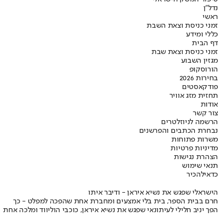
נדל"ן
ראשי
זמני כניסת וצאת השבת
כללי ומידע
דף הבית
זמני כניסת וצאת שבת
מגזין השבוע
הורוסקופ
בחירות 2026
פודקאסטים
תחזית מזג אוויר
אודות
צור קשר
הרשמה לניוזלטרים
נבחרת הכתבים והפרשנים
משרות פתוחות
מדיניות פרטיות
הצהרת נגישות
תנאי שימוש
כדאי
להכיר
הישראלי שפגש את נשיא איראן - ודיבר איתו
חרם בבית הספר, בית בלי אמצעים ומחברת אחת שהפכה למפלט - כך
הפך יניב חלילי לעיתונאי שפגש את נשיא איראן, כוכבי הוליווד ומלכה אחת