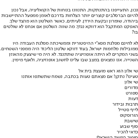
נכון, התעייפנו בהתנתקות, התנוונו בנוחות של הקואליציה, אבל נכון
להיום הברסלבים קוצרים יותר הצלחות בדרכם לאומן ממפעל ההתיישבות
ביהודה, שומרון ובקעת הירדן. לעיתים, כאשר השלטון הוא מהצד שלך,
האפקט המתקבל הוא דווקא נגדך. מה שווה השלטון אם אנחנו לא שולטים
בו?
לא לחינם מפלגת מפא"י ההיסטורית וממשיכתה מפלגת העבודה היו
ממובילות מלחמות ישראל, בעוד דווקא שלטון הליכוד היה ממפני השטחים.
בשני המקרים לא היתה אופוזיציה שתתנגד. לא היה מי שיצעק מהאוזן
השנייה. אנו נמצאים במצב שבו עלינו לחשוב אופוזיציה, ולאגף מימין.
שי אלון הוא ראש מועצת בית אל
טעינו? נתקן! אם מצאתם טעות בכתבה, נשמח שתשתפו אותנו
שי אלון
מדורים
ספורט
דעות
תרבות ובידור
לייף סטייל
הורוסקופ
שישבת
סוף שבוע
כדאי להכיר
סיפור המשק הישראלי