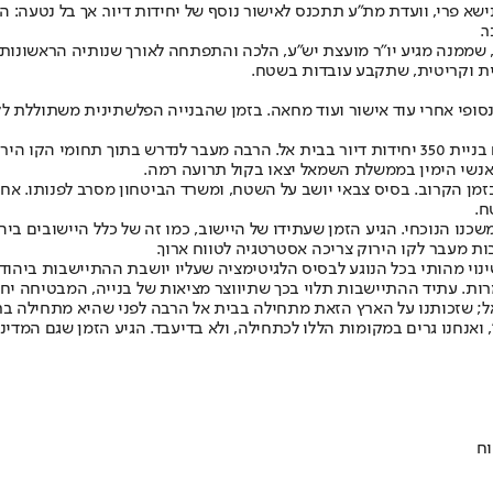
א פרי, וועדת מת"ע תתכנס לאישור נוסף של יחידות דיור. אך בל נטעה:
.
 שממנה מגיע יו"ר מועצת יש"ע, הלכה והתפתחה לאורך שנותיה הראשונות טל
ת וקריטית, שתקבע עובדות בשטח.
סופי אחרי עוד אישור ועוד מחאה. בזמן שהבנייה הפלשתינית משתוללת לל
רק לשם המחשה: כראש מועצה השקעתי שנים ארוכות של מאמץ כדי לקדם בניית 350 יחידות דיור בבית א
נשי הימין בממשלת השמאל יצאו בקול תרועה רמה.
בזמן הקרוב. בסיס צבאי יושב על השטח, ומשרד הביטחון מסרב לפנותו. אחיז
ח.
הוותיקים ביותר, יחגוג בשנה הקרובה 45 שנות קיום במשכנו הנוכחי. הגיע הזמן שעתידו של היישוב, כ
ת מעבר לקו הירוק צריכה אסטרטגיה לטווח ארוך.
ינוי מהותי בכל הנוגע לבסיס הלגיטימציה שעליו יושבת ההתיישבות ביהוד
רות. עתיד ההתיישבות תלוי בכך שתיווצר מציאות של בנייה, המבטיחה יחיד
ראל; שזכותנו על הארץ הזאת מתחילה בבית אל הרבה לפני שהיא מתחילה בתל
ב', ואנחנו גרים במקומות הללו לכתחילה, ולא בדיעבד. הגיע הזמן שגם המד
וח