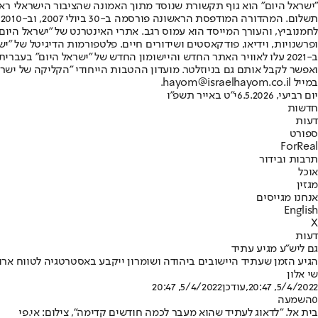
"ישראל היום" הוא גוף תקשורת שנוסד מתוך האמונה שהציבור הישראלי ראוי 
ת
ופרשנויות, וידיאו, פודקאסטים ושידורים חיים. פלטפורמות הדיגיטל של "ישרא
ב-2021 עלו לאוויר האתר החדש והיישומון החדש של "ישראל היום" בע
ואפשר לקבל אותם גם בניוזלטר. מועדון ההטבות הייחודי "הקליקה של ישרא
במייל hayom@israelhayom.co.il.
יום רביעי, 6.5.2026
י"ט באייר תשפ"ו
חדשות
דעות
ספורט
ForReal
תרבות ובידור
אוכל
מגזין
אנחנו מגייסים
English
X
דעות
גם ליש"ע מגיע עתיד
הגיע הזמן שעתיד היישובים ביהודה ושומרון ייקבע באסטרטגיה לטווח ארוך
שי אלון
5/4/2022, 20:47
,עודכן
5/4/2022, 20:47
0
השמעה
בית אל. "לדאוג לעתיד שהוא מעבר לכמה חודשים קדימה", צילום: אי.פי