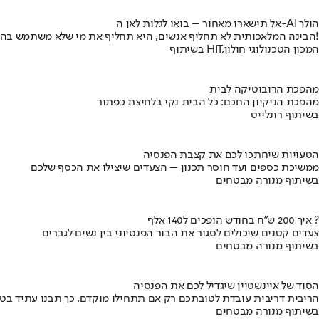
אל תישארו מאחור – בואו לגלות לאן ה-AI הולך
הבינה המלאכותית לא תחליף אנשים, היא תחליף את מי שלא משתמש בה!
בשיתוף HIT,המכון הטכנולוגי חולון
מהפכת הרובוטיקה לבית
מהפכת הניקיון החכם: כל הבית נקי בלחיצת כפתור
בשיתוף רונלייט
הטעויות שיחתכו לכם את קצבת הפנסיה
ממשיכת כספים ועד חוסר תכנון – הצעדים שיצילו את הכסף שלכם
בשיתוף מנורה מבטחים
איך 200 ש"ח בחודש הופכים ל140 אלף ?
צעדים קטנים שיכולים לסגור את הבור הפנסיוני בין נשים לגברים
בשיתוף מנורה מבטחים
הסוד של איינשטיין שיגדיל לכם את הפנסיה
הריבית דריבית עובדת לטובתכם רק אם תתחילו מוקדם. כך תבנו עתיד בט
בשיתוף מנורה מבטחים