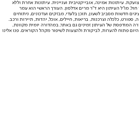
ועקת. עיתונות אמינה, אובייקטיבית ועניינית. עיתונות אחרת וללא
עור החשיפה הגבוה ביותר בימי חול. מו"ל העיתון היא ד"ר מרים אדלסון. העורך הראשי הוא עמר
 והעורך המייסד הוא עמוס רגב. אתרי האינטרנט של "ישראל היום" בעברית ובאנגלית, כמו כן היישומונים (אפליקציות) לאנדרואיד ול-iOS, מציגים חדשות מסביב לשעון, תוכן בלעדי, מבזקים ועדכונים, ניתוחים
, ספורט, כלכלה וצרכנות, בריאות, חיילים, אוכל, יהדות, תיירות ורכב.
דורה המודפסת של העיתון זמינים גם באתר, במהדורה יומית מקוונת,
היום פתוח להערות, לביקורת ולהצעות לשיפור מקהל הקוראים. פנו אלינו