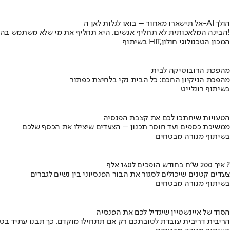
אל תישארו מאחור – בואו לגלות לאן ה-AI הולך
הבינה המלאכותית לא תחליף אנשים, היא תחליף את מי שלא משתמש בה!
בשיתוף HIT,המכון הטכנולוגי חולון
מהפכת הרובוטיקה לבית
מהפכת הניקיון החכם: כל הבית נקי בלחיצת כפתור
בשיתוף רונלייט
הטעויות שיחתכו לכם את קצבת הפנסיה
ממשיכת כספים ועד חוסר תכנון – הצעדים שיצילו את הכסף שלכם
בשיתוף מנורה מבטחים
איך 200 ש"ח בחודש הופכים ל140 אלף ?
צעדים קטנים שיכולים לסגור את הבור הפנסיוני בין נשים לגברים
בשיתוף מנורה מבטחים
הסוד של איינשטיין שיגדיל לכם את הפנסיה
הריבית דריבית עובדת לטובתכם רק אם תתחילו מוקדם. כך תבנו עתיד בט