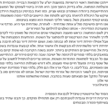
ייתכן שמחאת ראשי הרשויות במועצת יש"ע על הקפאת הבנייה הנוכחית תיש
והצלחת המחאה, אלא בדיוק ההפך מכך. היא תהיה ביטוי לעומקו של המשבר
ההתיישבות ביהודה ושומרון ובגוש עציון, כמו זאת בבנימין ובבקעת הירדן,
עיקש על היכולת להיאחז בקרקע ולפתח את היישובים לכדי מסה משמעותי
בגוש קטיף המאבק כשל. בשאר חלקי השטח הוא נמצא בעיצומו.
אנו חיים מישיבת מת"ע אחת שנדחית - לאחרת, שנדחית אף היא. מרדף אינ
המערכת המדינית - אנחנו נאלצים להילחם על הפירורים.
לדרך ולשחרר את הטרקטורים להסתער על השטח. ההודעות המנצחות של א
אבל אפילו יחידת דיור אחת לא נבנתה מאז, ושום יחידת דיור גם לא תיבנה 
יחידת דיור פלשתינית לא מבקשת ולו אישור אחד, אלא קובעת עובדות בשט
בית אל, מהיישובים 
במאבקים בלתי נגמרים לכינוסה של ישיבה שבה נזרקים פירורים. ההתיישבו
עם כל הכבוד למחאות החוזרות ונשנות, אנחנו צריכים להתחיל לחשוב על ש
של שטף בנייה ומעגל חיים שחי מעצמו, ולא דורש פעולות החייאה בלתי נגמ
אנו מאמינים, בכל ליבנו, כי חבלי ארץ אלו הם חלק בלתי נפרד ממדינת יש
ופיתוח, וכן לשאר הזכויות של אזרחי מדינת ישראל. אנחנו לא אזרחים סוג 
טעינו? נתקן! אם מצאתם טעות בכתבה, נשמח שתשתפו אותנו
שי אלון
כדאי
להכיר
הסוד של איינשטיין שיגדיל לכם את הפנסיה
הריבית דריבית עובדת לטובתכם רק אם תתחילו מוקדם. כך תבנו עתיד בט
בשיתוף מנורה מבטחים