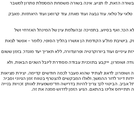
 הבשורה הזאת, לו תגיע, אינה בשורה משמחת המסמלת פתרון למשבר
אי על טלאי. עוד גבעה ועוד מאחז, עוד קרוואן ועוד היאחזות. מאבק
א הכר, ואף בסיוע, בתמיכה ובהעלמת עין של המינהל האזרחי ושל
ל. הרבה מעבר לנדרש בתוך תחומי הקו הירוק. בישיבת מת"ע הקודמת הן אושרו בהליך הסופי, כלומר - אפשר לצאת
ת עיניים ועוד ביורוקרטיה ופרוצדורה, ללא תאריך יעד מוגדר, בזמן ששום
מו זה של כלל היישובים ביהודה ושומרון, ייקבע בתוכנית עבודה מסודרת ליובל השנים הבאות, ולא
ה ושומרון. לדאוג לעתיד שהוא מעבר לכמה חודשים קדימה. יצירת מציאות
ות דיור לדור ההמשך, ולאלו המבקשים להצטרף בטווח זמן הגיוני וסביר.
 אביב. הביטוי לכך צריך להיות בדרישה חד־משמעית לאותן זכויות בנייה
ינה תתייחס אלינו בהתאם. הגיע הזמן לדרוש ממנה את זה.