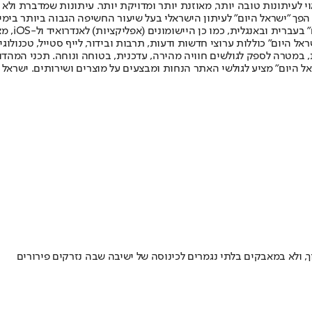
לעיתונות טובה יותר, מאוזנת יותר ומדויקת יותר. עיתונות שמדברת ולא צ
שלום. המהדורה המודפסת הראשונה פורסמה ב-30 ביולי 2007, וב-2010 הפך "ישראל היום" לעיתון הישראלי בעל שי
לחמנוביץ,
ל היום" כוללות ערוצי חדשות ודעות, תרבות ובידור, לייף סטייל, טכנולוגיה
ברית, במטרה לספק לגולשים חוויה מהירה, עדכנית, בטוחה ונוחה. תכני המה
ל היום" מציע לגולשי האתר הנחות ומבצעים על מוצרים ושירותים. ישראל 
, ולא במאבקים בלתי נגמרים לכינוסה של ישיבה שבה נזרקים פירורים