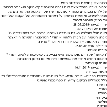
הרוח עדיין נושבת בתרגום חדש
"הרוח בערבי הנחל" מאת קנת גרהם נחשבת לקלאסיקה ששבתה לבבות
של ילדים ומבוגרים כאחד • כעת מחדשת עטרה אופק את התרגום של
אביה ליצירה, ומספרת בריאיון על האתגר המשפחתי, ועל הקסם העל-זמני
של סמור, חפרפר וקרפד
שירי לב-ארי
28.05.2018
יוצרת של תיקון עולם
נאוה סמל, שהלכה בשבת שעברה לעולמה, כתבה בעקביות נדירה על
זיכרון השואה ועל הבית הלאומי-יהודי * הטראומה והגאולה היו אצלה
אחיות תאומות – והלכו יחד דרך ארוכה * פרידה
שירי לב-ארי
07.12.2017
תורתו אמנותו
"המיועד" של חיים פוטוק משתמש בבייסבול כמטאפורה לקיום יהודי *
תרגומו החדש מחדד את אנושיותו, ואת מקומו כרומן התבגרות
אינטלקטואלית
שירי לב-ארי
16.11.2017
תגיות קשורות
חדשות ספרים
שירי לב-ארי
ישראל היום
עמוס עוז
פרויקט מיוחד
כתר
גילי בר
הלל סמו
דליה רביקוביץ
ידיעות ספרים
מרי פופינס
חדשות
בארץ
בעולם
ביטחוני
פוליטי
פלילים