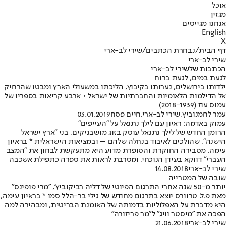
אוכל
מגזין
אנחנו מגייסים
English
X
דף הבית
/
נבחרת הכתבים
/
שירי לב-ארי
שירי לב-ארי
הכתבות שלשירי לב-ארי
לגעת במים, לגעת ברוח
ילדותו בירושלים, נערותו בקיבוץ, הליכתו במשעולי הארץ ומבטו שהרחיק
אל הדילמות הלאומיות והחברתיות של ישראל • ארבע קריאות בספריו של
עמוס עוז (2018-1939)
עמר לחמנוביץ
,
שירי לב-ארי
,
חיים פסח
03.01.2019
עמוק באדמה: ראיון עם לילך נתנאל על "העייפים"
הרומן החדש של לילך נתנאל עוסק בזוג מושבניקים, בני "ארץ ישראל
הישנה", שהולכים לאיבוד בנחלה שלהם – ובמציאות הישראלית * בראיון
עימה, מסבירה החוקרת והסופרת מדוע היא מתעקשת לבחון את "המצב
העברי" דווקא בעידן הנוכחי, ומסרבת לראות את ספרה כתפילת אשכבה
שירי לב-ארי
14.08.2018
שובה של המטרייה
יותר מ-50 שנה אחרי התרגום הפיוטי של דליה רביקוביץ', "מרי פופינס"
מאת פ.ל. טרוורס יוצא בתרגום מחודש של גילי בר-הלל סמו * בראיון עימה,
היא מדברת על האפלוליות בדמותה של האומנת הבריטית, ומבהירה למה
הפכה את "מיסטר וויג" ל"מר פריזורה"
שירי לב-ארי
21.06.2018