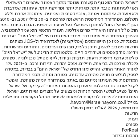
"ישראל היום" הוא גוף תקשורת שנוסד מתוך האמונה שהציבור הישראלי
ראוי לעיתונות טובה יותר, מאוזנת יותר ומדויקת יותר. עיתונות שמדברת
ולא צועקת. עיתונות אמינה, אובייקטיבית ועניינית. עיתונות אחרת וללא
תשלום. המהדורה המודפסת הראשונה פורסמה ב-30 ביולי 2007, וב-2010
הפך "ישראל היום" לעיתון הישראלי בעל שיעור החשיפה הגבוה ביותר בימי
חול. מו"ל העיתון היא ד"ר מרים אדלסון. העורך הראשי הוא עמר לחמנוביץ,
והעורך המייסד הוא עמוס רגב. אתרי האינטרנט של "ישראל היום" בעברית
ובאנגלית, כמו כן היישומונים (אפליקציות) לאנדרואיד ול-iOS, מציגים
חדשות מסביב לשעון, תוכן בלעדי, מבזקים ועדכונים, ניתוחים ופרשנויות,
וידיאו, פודקאסטים ושידורים חיים. פלטפורמות הדיגיטל של "ישראל היום"
כוללות ערוצי חדשות ודעות, תרבות ובידור, לייף סטייל, טכנולוגיה, ספורט,
כלכלה וצרכנות, בריאות, חיילים, אוכל, יהדות, תיירות ורכב. ב-2021 עלו
לאוויר האתר החדש והיישומון החדש של "ישראל היום" בעברית, במטרה
לספק לגולשים חוויה מהירה, עדכנית, בטוחה ונוחה. תכני המהדורה
המודפסת של העיתון זמינים גם באתר, במהדורה יומית מקוונת, ואפשר
לקבל אותם גם בניוזלטר. מועדון ההטבות הייחודי "הקליקה של ישראל
היום" מציע לגולשי האתר הנחות ומבצעים על מוצרים ושירותים. ישראל
היום פתוח להערות, לביקורת ולהצעות לשיפור מקהל הקוראים. פנו אלינו
במייל hayom@israelhayom.co.il.
יום חמישי, 4.6.2026
י"ט בסיון תשפ"ו
חדשות
דעות
ספורט
ForReal
תרבות ובידור