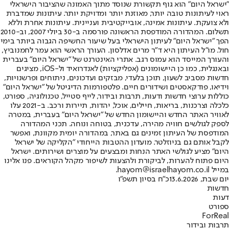
"ישראל היום" הוא גוף תקשורת שנוסד מתוך האמונה שהציבור הישראלי
ראוי לעיתונות טובה יותר, מאוזנת יותר ומדויקת יותר. עיתונות שמדברת
ולא צועקת. עיתונות אמינה, אובייקטיבית ועניינית. עיתונות אחרת וללא
תשלום. המהדורה המודפסת הראשונה פורסמה ב-30 ביולי 2007, וב-2010
הפך "ישראל היום" לעיתון הישראלי בעל שיעור החשיפה הגבוה ביותר בימי
חול. מו"ל העיתון היא ד"ר מרים אדלסון. העורך הראשי הוא עמר לחמנוביץ,
והעורך המייסד הוא עמוס רגב. אתרי האינטרנט של "ישראל היום" בעברית
ובאנגלית, כמו כן היישומונים (אפליקציות) לאנדרואיד ול-iOS, מציגים
חדשות מסביב לשעון, תוכן בלעדי, מבזקים ועדכונים, ניתוחים ופרשנויות,
וידיאו, פודקאסטים ושידורים חיים. פלטפורמות הדיגיטל של "ישראל היום"
כוללות ערוצי חדשות ודעות, תרבות ובידור, לייף סטייל, טכנולוגיה, ספורט,
כלכלה וצרכנות, בריאות, חיילים, אוכל, יהדות, תיירות ורכב. ב-2021 עלו
לאוויר האתר החדש והיישומון החדש של "ישראל היום" בעברית, במטרה
לספק לגולשים חוויה מהירה, עדכנית, בטוחה ונוחה. תכני המהדורה
המודפסת של העיתון זמינים גם באתר, במהדורה יומית מקוונת, ואפשר
לקבל אותם גם בניוזלטר. מועדון ההטבות הייחודי "הקליקה של ישראל
היום" מציע לגולשי האתר הנחות ומבצעים על מוצרים ושירותים. ישראל
היום פתוח להערות, לביקורת ולהצעות לשיפור מקהל הקוראים. פנו אלינו
במייל hayom@israelhayom.co.il.
יום שבת, 13.6.2026
כ"ח בסיון תשפ"ו
חדשות
דעות
ספורט
ForReal
תרבות ובידור