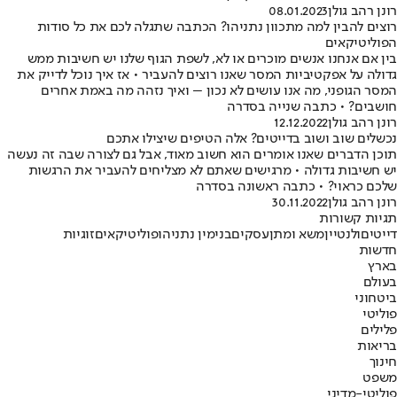
רונן רהב גולן
08.01.2023
רוצים להבין למה מתכוון נתניהו? הכתבה שתגלה לכם את כל סודות
הפוליטיקאים
בין אם אנחנו אנשים מוכרים או לא, לשפת הגוף שלנו יש חשיבות ממש
גדולה על אפקטיביות המסר שאנו רוצים להעביר • אז איך נוכל לדייק את
המסר הגופני, מה אנו עושים לא נכון – ואיך נזהה מה באמת אחרים
חושבים? • כתבה שנייה בסדרה
רונן רהב גולן
12.12.2022
נכשלים שוב ושוב בדייטים? אלה הטיפים שיצילו אתכם
תוכן הדברים שאנו אומרים הוא חשוב מאוד, אבל גם לצורה שבה זה נעשה
יש חשיבות גדולה • מרגישים שאתם לא מצליחים להעביר את הרגשות
שלכם כראוי? • כתבה ראשונה בסדרה
רונן רהב גולן
30.11.2022
תגיות קשורות
דייטים
ולנטיין
משא ומתן
עסקים
בנימין נתניהו
פוליטיקאים
זוגיות
חדשות
בארץ
בעולם
ביטחוני
פוליטי
פלילים
בריאות
חינוך
משפט
פוליטי-מדיני