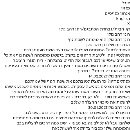
אוכל
מגזין
אנחנו מגייסים
English
X
דף הבית
/
נבחרת הכתבים
/
רונן רהב גולן
רונן רהב גולן
רונן רהב גולן הוא מומחה לשפת גוף
הכתבות שלרונן רהב גולן
יוצאים לדייט? הסימנים שיגלו לכם אם הצד השני מעוניין בכם
הוולנטיין פה, ולטובת הרווקים בקהל, ביקשנו ממומחה לשפת גוף את כל
הטיפים שיסייעו לכם לעבור את הדייט בהצלחה • ריח הגוף, היציבה,
ואפילו טון הדיבור חשובים מאוד • ואיך תיגשו לבחורה שמוצאת בעיניכם
בצורה הטובה ביותר? • מדריך
רונן רהב גולן
14.02.2023
מנהלים דיון? כך תנצלו לטובתכם את שפת הגוף של עמיתכם
אם אתם נמצאים בפגישה עסקית, באמצע ויכוח או מנסים לשכנע מישהו
שאתם צודקים - חשוב מאוד שתדעו לזהות מה האדם שמולכם אומר
באמצעות גופו – ולא רק בדבריו • זה כל מה שאתם צריכים ללמוד כדי
להעלות את סיכויי ההצלחה שלכם
רונן רהב גולן
30.01.2023
רוצים להפוך לאנשים כריזמטיים? המדריך הזה הוא בשבילכם
רבים רוצים להצליח לסחוף אחריהם אנשים עם הכריזמה המתפרצת
שלהם, אבל לא לכולם זה בא טבעי • ישנן כמה דרכים להצליח בכך,
והמומחה שלנו מסביר בדיוק איך לעשות זאת