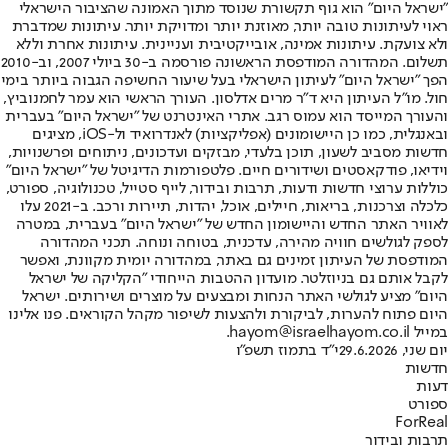
"ישראל היום" הוא גוף תקשורת שנוסד מתוך האמונה שהציבור הישראלי
ראוי לעיתונות טובה יותר, מאוזנת יותר ומדויקת יותר. עיתונות שמדברת
ולא צועקת. עיתונות אמינה, אובייקטיבית ועניינית. עיתונות אחרת וללא
תשלום. המהדורה המודפסת הראשונה פורסמה ב-30 ביולי 2007, וב-2010
הפך "ישראל היום" לעיתון הישראלי בעל שיעור החשיפה הגבוה ביותר בימי
חול. מו"ל העיתון היא ד"ר מרים אדלסון. העורך הראשי הוא עמר לחמנוביץ,
והעורך המייסד הוא עמוס רגב. אתרי האינטרנט של "ישראל היום" בעברית
ובאנגלית, כמו כן היישומונים (אפליקציות) לאנדרואיד ול-iOS, מציגים
חדשות מסביב לשעון, תוכן בלעדי, מבזקים ועדכונים, ניתוחים ופרשנויות,
וידיאו, פודקאסטים ושידורים חיים. פלטפורמות הדיגיטל של "ישראל היום"
כוללות ערוצי חדשות ודעות, תרבות ובידור, לייף סטייל, טכנולוגיה, ספורט,
כלכלה וצרכנות, בריאות, חיילים, אוכל, יהדות, תיירות ורכב. ב-2021 עלו
לאוויר האתר החדש והיישומון החדש של "ישראל היום" בעברית, במטרה
לספק לגולשים חוויה מהירה, עדכנית, בטוחה ונוחה. תכני המהדורה
המודפסת של העיתון זמינים גם באתר, במהדורה יומית מקוונת, ואפשר
לקבל אותם גם בניוזלטר. מועדון ההטבות הייחודי "הקליקה של ישראל
היום" מציע לגולשי האתר הנחות ומבצעים על מוצרים ושירותים. ישראל
היום פתוח להערות, לביקורת ולהצעות לשיפור מקהל הקוראים. פנו אלינו
במייל hayom@israelhayom.co.il.
יום שני, 29.6.2026
י"ד בתמוז תשפ"ו
חדשות
דעות
ספורט
ForReal
תרבות ובידור