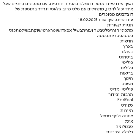
השף עידו פיינר מתארח אצלנו בהפקה חורפית, עם מתכונים ביתיים שכל
אחד יכול להכין, מתחילים עם סלט כרוב קלאסי ונהדר בתוספת של
דובדבנים מסוכרים
עידו פיינר, שף אורח
18.02.2025
תגיות קשורות
מתכוני חורף
סלט
בשר ועוף
תבשיל אסאדו
שומר
ארטישוק
תבשיל
מתכוני
פסטה
פטריות
פסטה
חדשות
בארץ
בעולם
ביטחוני
פוליטי
פלילים
בריאות
חינוך
משפט
פוליטי-מדיני
תרבות ובידור
ForReal
ספורט
תיירות
אופנה ולייף סטייל
אוכל
טכנולוגיה
כלכלה וצרכנות