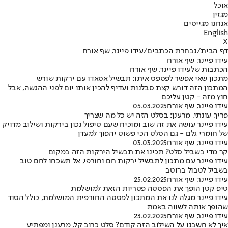
אוכל
מגזין
אנחנו מגייסים
English
X
דף הבית
/
נבחרת הכתבים
/
עידו פיינר, שף אורח
עידו פיינר, שף אורח
הכתבות שלעידו פיינר, שף אורח
מתכון שאי אפשר לפספס איתו: תבשיל אסאדו עם ירקות שורש
המתכון הזה דורש קצת סבלנות ועדיף להכין אותו יום לפני ההגשה, אבל
חוץ מזה - קטן עליכם
עידו פיינר, שף אורח
05.03.2025
פריך, עונתי, מרענן: בסלט הזה יש כל מה שצריך
עידו פיינר עושה את זה שוב ומוכיח שעם טיפול נכון בירקות ושילוב מדויק
של חומרי גלם - גם הסלט הכי פשוט יהפוך למעדן
עידו פיינר, שף אורח
03.03.2025
קר מדי בשביל סלט? תכינו את תבשיל הירקות הזה במקום
עידו פיינר עם מתכון לתבשיל ירקות חם וחורפי, אל תשכחו לחם טוב
בשביל לטבול ברוטב
עידו פיינר, שף אורח
25.02.2025
טיפ קטן הופך את הפסטה פטריות הזאת למושלמת
עידו פיינר מגלה לנו את המתכון לפסטה החורפית המושלמת, כולל הסוד
שהופך אותה לשווה באמת
עידו פיינר, שף אורח
23.02.2025
איך לא חשבנו על השילוב הזה קודם? סלט כרוב קל, מרענן ומפתיע