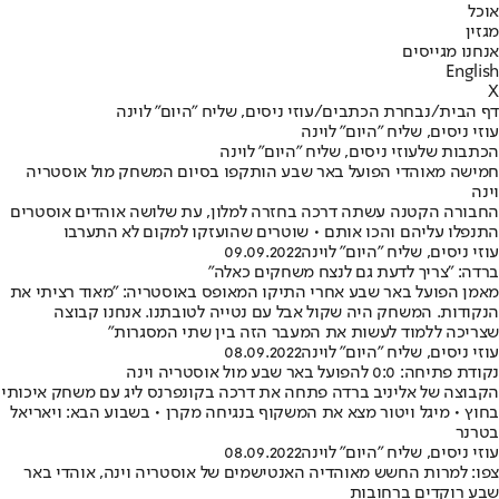
אוכל
מגזין
אנחנו מגייסים
English
X
דף הבית
/
נבחרת הכתבים
/
עוזי ניסים, שליח "היום" לוינה
עוזי ניסים, שליח "היום" לוינה
הכתבות שלעוזי ניסים, שליח "היום" לוינה
חמישה מאוהדי הפועל באר שבע הותקפו בסיום המשחק מול אוסטריה
וינה
החבורה הקטנה עשתה דרכה בחזרה למלון, עת שלושה אוהדים אוסטרים
התנפלו עליהם והכו אותם • שוטרים שהועזקו למקום לא התערבו
עוזי ניסים, שליח "היום" לוינה
09.09.2022
ברדה: "צריך לדעת גם לנצח משחקים כאלה"
מאמן הפועל באר שבע אחרי התיקו המאופס באוסטריה: "מאוד רציתי את
הנקודות. המשחק היה שקול אבל עם נטייה לטובתנו. אנחנו קבוצה
שצריכה ללמוד לעשות את המעבר הזה בין שתי המסגרות"
עוזי ניסים, שליח "היום" לוינה
08.09.2022
נקודת פתיחה: 0:0 להפועל באר שבע מול אוסטריה וינה
הקבוצה של אליניב ברדה פתחה את דרכה בקונפרנס ליג עם משחק איכותי
בחוץ • מיגל ויטור מצא את המשקוף בנגיחה מקרן • בשבוע הבא: ויאריאל
בטרנר
עוזי ניסים, שליח "היום" לוינה
08.09.2022
צפו: למרות החשש מאוהדיה האנטישמים של אוסטריה וינה, אוהדי באר
שבע רוקדים ברחובות