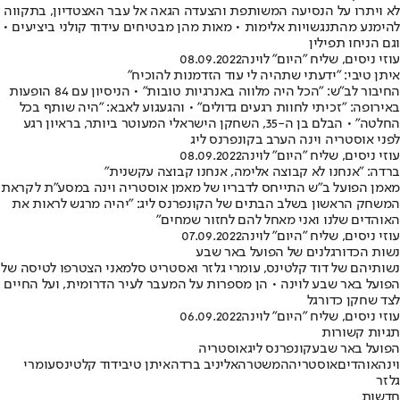
לא ויתרו על הנסיעה המשותפת והצעדה הגאה אל עבר האצטדיון, בתקווה
להימנע מהתנגשויות אלימות • מאות מהן מבטיחים עידוד קולני ביציעים •
וגם הניחו תפילין
עוזי ניסים, שליח "היום" לוינה
08.09.2022
איתן טיבי: "ידעתי שתהיה לי עוד הזדמנות להוכיח"
החיבור לב"ש: "הכל היה מלווה באנרגיות טובות" • הניסיון עם 84 הופעות
באירופה: "זכיתי לחוות רגעים גדולים" • והגעגוע לאבא: "היה שותף בכל
החלטה" • הבלם בן ה-35, השחקן הישראלי המעוטר ביותר, בראיון רגע
לפני אוסטריה וינה הערב בקונפרנס ליג
עוזי ניסים, שליח "היום" לוינה
08.09.2022
ברדה: "אנחנו לא קבוצה אלימה, אנחנו קבוצה עקשנית"
מאמן הפועל ב"ש התייחס לדבריו של מאמן אוסטריה וינה במסע"ת לקראת
המשחק הראשון בשלב הבתים של הקונפרנס ליג: "יהיה מרגש לראות את
האוהדים שלנו ואני מאחל להם לחזור שמחים"
עוזי ניסים, שליח "היום" לוינה
07.09.2022
נשות הכדורגלנים של הפועל באר שבע
נשותיהם של דוד קלטינס, עומרי גלזר ואסטריט סלמאני הצטרפו לטיסה של
הפועל באר שבע לוינה • הן מספרות על המעבר לעיר הדרומית, ועל החיים
לצד שחקן כדורגל
עוזי ניסים, שליח "היום" לוינה
06.09.2022
תגיות קשורות
הפועל באר שבע
קונפרנס ליג
אוסטריה
וינה
אוהדים
אוסטריה
המשטרה
אליניב ברדה
איתן טיבי
דוד קלטינס
עומרי
גלזר
חדשות