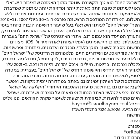
"ישראל היום" הוא גוף תקשורת שנוסד מתוך האמונה שהציבור הישראלי
ראוי לעיתונות טובה יותר, מאוזנת יותר ומדויקת יותר. עיתונות שמדברת
ולא צועקת. עיתונות אמינה, אובייקטיבית ועניינית. עיתונות אחרת וללא
תשלום. המהדורה המודפסת הראשונה פורסמה ב-30 ביולי 2007, וב-2010
הפך "ישראל היום" לעיתון הישראלי בעל שיעור החשיפה הגבוה ביותר בימי
חול. מו"ל העיתון היא ד"ר מרים אדלסון. העורך הראשי הוא עמר לחמנוביץ,
והעורך המייסד הוא עמוס רגב. אתרי האינטרנט של "ישראל היום" בעברית
ובאנגלית, כמו כן היישומונים (אפליקציות) לאנדרואיד ול-iOS, מציגים
חדשות מסביב לשעון, תוכן בלעדי, מבזקים ועדכונים, ניתוחים ופרשנויות,
וידיאו, פודקאסטים ושידורים חיים. פלטפורמות הדיגיטל של "ישראל היום"
כוללות ערוצי חדשות ודעות, תרבות ובידור, לייף סטייל, טכנולוגיה, ספורט,
כלכלה וצרכנות, בריאות, חיילים, אוכל, יהדות, תיירות ורכב. ב-2021 עלו
לאוויר האתר החדש והיישומון החדש של "ישראל היום" בעברית, במטרה
לספק לגולשים חוויה מהירה, עדכנית, בטוחה ונוחה. תכני המהדורה
המודפסת של העיתון זמינים גם באתר, במהדורה יומית מקוונת, ואפשר
לקבל אותם גם בניוזלטר. מועדון ההטבות הייחודי "הקליקה של ישראל
היום" מציע לגולשי האתר הנחות ומבצעים על מוצרים ושירותים. ישראל
היום פתוח להערות, לביקורת ולהצעות לשיפור מקהל הקוראים. פנו אלינו
במייל hayom@israelhayom.co.il.
יום רביעי, 24.6.2026
ט' בתמוז תשפ"ו
חדשות
דעות
ספורט
ForReal
תרבות ובידור