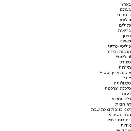
בארץ
בעולם
ביטחוני
פוליטי
פלילים
בריאות
חינוך
משפט
פוליטי-מדיני
תרבות ובידור
ForReal
ספורט
תיירות
אופנה ולייף סטייל
אוכל
טכנולוגיה
כלכלה וצרכנות
דעות
כללי ומידע
דף הבית
זמני כניסת וצאת שבת
מגזין השבוע
בחירות 2026
אודות
צור קשר