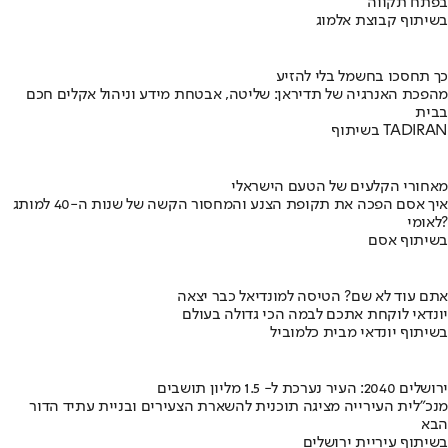
בפתח תקווה
בשיתוף קבוצת אלמוג
כך תחסכו בחשמל בלי להזיע
מהפכת האנרגיה של תדיראן: שליטה, אבטחת מידע וניהול אקלים חכם
בבית
בשיתוף TADIRAN
מאחורי הקלעים של הטעם הישראלי
איך אסם הפכה את תקופת הצנע והמחסור הקשה של שנות ה-40 למותג
לאומי?
בשיתוף אסם
אתם עוד לא שם? הטיסה למונדיאל כבר יצאה
יונדאי לוקחת אתכם לבמה הכי גדולה בעולם
בשיתוף יונדאי מבית כלמוביל
ירושלים 2040: העיר נערכת ל- 1.5 מליון תושבים
מנכ"לית העירייה מציגה תוכנית להשארת הצעירים ובניית עתיד הדור
הבא
בשיתוף עיריית ירושלים