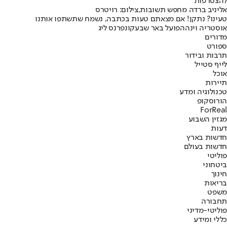
להצטרפות
אליניב ברדה מחפש תשובות,צילום: רויטרס
טעינו? נתקן! אם מצאתם טעות בכתבה, נשמח שתשתפו אותנו
אוסטריה וינה
הפועל באר שבע
קונפרנס ליג
מדורים
ספורט
תרבות ובידור
לייף סטייל
אוכל
תיירות
טכנולוגיה ומדע
הורוסקופ
ForReal
מגזין השבוע
דעות
חדשות בארץ
חדשות בעולם
פוליטי
ביטחוני
חינוך
בריאות
משפט
תחבורה
פוליטי-מדיני
כללי ומידע