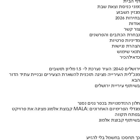
דף הבית
זמני כניסת וצאת שבת
מגזין השבוע
בחירות 2026
אודות
צור קשר
נבחרת הכתבים והפרשנים
מדיניות פרטיות
הצהרת נגישות
תנאי שימוש
כדאי
להכיר
ירושלים 2040: העיר נערכת ל- 1.5 מליון תושבים
מנכ"לית העירייה מציגה תוכנית להשארת הצעירים ובניית עתיד הדור
הבא
בשיתוף עיריית ירושלים
חלון ההזדמנויות בכפר גנים נסגר
קבוצת אלמוג מציגה את פרויקט MALA: מגדלי הפרימיום האחרונים
בפתח תקווה
בשיתוף קבוצת אלמוג
כך תחסכו בחשמל בלי להזיע