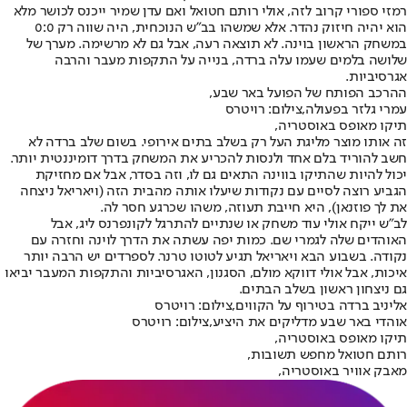
רמזי ספורי קרוב לזה, אולי רותם חטואל ואם עדן שמיר ייכנס לכושר מלא
הוא יהיה חיזוק נהדר. אלא שמשהו בב"ש הנוכחית, היה שווה רק 0:0
במשחק הראשון בוינה. לא תוצאה רעה, אבל גם לא מרשימה. מערך של
שלושה בלמים שעמו עלה ברדה, בנייה על התקפות מעבר והרבה
אגרסיביות.
ההרכב הפותח של הפועל באר שבע,
עמרי גלזר בפעולה,צילום: רויטרס
תיקו מאופס באוסטריה,
זה אותו מוצר מליגת העל רק בשלב בתים אירופי. בשום שלב ברדה לא
חשב להוריד בלם אחד ולנסות להכריע את המשחק בדרך דומיננטית יותר.
יכול להיות שהתיקו בווינה התאים גם לו, וזה בסדר, אבל אם מחזיקת
הגביע רוצה לסיים עם נקודות שיעלו אותה מהבית הזה (ויאריאל ניצחה
את לך פוזנאן), היא חייבת תעוזה, משהו שכרגע חסר לה.
לב"ש ייקח אולי עוד משחק או שנתיים להתרגל לקונפרנס ליג, אבל
האוהדים שלה לגמרי שם. כמות יפה עשתה את הדרך לוינה וחזרה עם
נקודה. בשבוע הבא ויאריאל תגיע לטוטו טרנר. לספרדים יש הרבה יותר
איכות, אבל אולי דווקא מולם, הסגנון, האגרסיביות והתקפות המעבר יביאו
גם ניצחון ראשון בשלב הבתים.
אליניב ברדה בטירוף על הקווים,צילום: רויטרס
אוהדי באר שבע מדליקים את היציע,צילום: רויטרס
תיקו מאופס באוסטריה,
רותם חטואל מחפש תשובות,
מאבק אוויר באוסטריה,