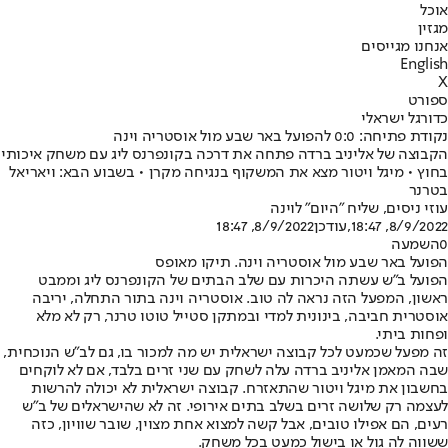
אוכל
מגזין
אנחנו מגייסים
English
X
ספורט
כדורגל ישראלי
נקודת פתיחה: 0:0 להפועל באר שבע מול אוסטריה וינה
הקבוצה של אליניב ברדה פתחה את דרכה בקונפרנס ליג עם משחק איכותי
בחוץ • מיגל ויטור מצא את המשקוף בנגיחה מקרן • בשבוע הבא: ויאריאל
בטרנר
עוזי ניסים, שליח "היום" לוינה
8/9/2022, 18:47
,עודכן
8/9/2022, 18:47
0
השמעה
הפועל באר שבע מול אוסטריה וינה. תיקו מאופס
הפועל ב"ש עשתה היכרות עם שלב הבתים של הקונפרנס ליג וממבט
ראשון, המפעל הזה נראה לה טוב. אוסטריה וינה בתור התחלה, יריבה
אוסטרית חביבה, בינונית למדי ובמתקן סטייל טוטו טרנר, רק לא מלא
ופחות ביתי.
זה מפעל שכמעט לכל קבוצה ישראלית יש מה למכור בו, גם לב"ש הנוכחית,
שבה המאמן אליניב ברדה עלה לשחק עם שני זרים בלבד, אם לא לוקחים
בחשבון את מיגל ויטור שהתאזרח. קבוצה ישראלית לא יכולה להרשות
לעצמה רק שלושה זרים בשלב בתים אירופי. זה לא שהישראלים של ב"ש
רעים, הם אפילו טובים, אבל קשה למצוא אחת מצוין, שובר שוויון, כזה
ששווה לה גול או בישול כמעט בכל משחק.