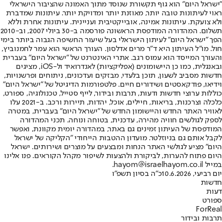
"ישראל היום" הוא גוף תקשורת שנוסד מתוך האמונה שהציבור הישראלי
ראוי לעיתונות טובה יותר, מאוזנת יותר ומדויקת יותר. עיתונות שמדברת
ולא צועקת. עיתונות אמינה, אובייקטיבית ועניינית. עיתונות אחרת וללא
תשלום. המהדורה המודפסת הראשונה פורסמה ב-30 ביולי 2007, וב-2010
הפך "ישראל היום" לעיתון הישראלי בעל שיעור החשיפה הגבוה ביותר בימי
חול. מו"ל העיתון היא ד"ר מרים אדלסון. העורך הראשי הוא עמר לחמנוביץ,
והעורך המייסד הוא עמוס רגב. אתרי האינטרנט של "ישראל היום" בעברית
ובאנגלית, כמו כן היישומונים (אפליקציות) לאנדרואיד ול-iOS, מציגים
חדשות מסביב לשעון, תוכן בלעדי, מבזקים ועדכונים, ניתוחים ופרשנויות,
וידיאו, פודקאסטים ושידורים חיים. פלטפורמות הדיגיטל של "ישראל היום"
כוללות ערוצי חדשות ודעות, תרבות ובידור, לייף סטייל, טכנולוגיה, ספורט,
כלכלה וצרכנות, בריאות, חיילים, אוכל, יהדות, תיירות ורכב. ב-2021 עלו
לאוויר האתר החדש והיישומון החדש של "ישראל היום" בעברית, במטרה
לספק לגולשים חוויה מהירה, עדכנית, בטוחה ונוחה. תכני המהדורה
המודפסת של העיתון זמינים גם באתר, במהדורה יומית מקוונת, ואפשר
לקבל אותם גם בניוזלטר. מועדון ההטבות הייחודי "הקליקה של ישראל
היום" מציע לגולשי האתר הנחות ומבצעים על מוצרים ושירותים. ישראל
היום פתוח להערות, לביקורת ולהצעות לשיפור מקהל הקוראים. פנו אלינו
במייל hayom@israelhayom.co.il.
יום רביעי, 10.6.2026
כ"ה בסיון תשפ"ו
חדשות
דעות
ספורט
ForReal
תרבות ובידור