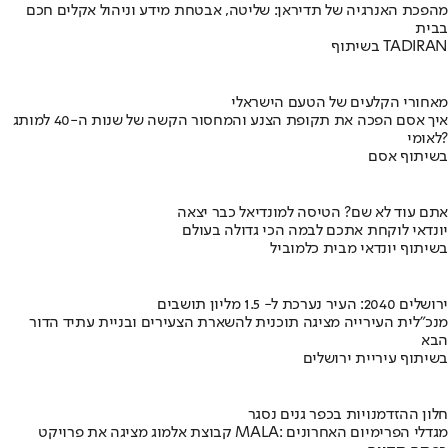
מהפכת האנרגיה של תדיראן: שליטה, אבטחת מידע וניהול אקלים חכם
בבית
בשיתוף TADIRAN
מאחורי הקלעים של הטעם הישראלי
איך אסם הפכה את תקופת הצנע והמחסור הקשה של שנות ה-40 למותג
לאומי?
בשיתוף אסם
אתם עוד לא שם? הטיסה למונדיאל כבר יצאה
יונדאי לוקחת אתכם לבמה הכי גדולה בעולם
בשיתוף יונדאי מבית כלמוביל
ירושלים 2040: העיר נערכת ל- 1.5 מליון תושבים
מנכ"לית העירייה מציגה תוכנית להשארת הצעירים ובניית עתיד הדור
הבא
בשיתוף עיריית ירושלים
חלון ההזדמנויות בכפר גנים נסגר
קבוצת אלמוג מציגה את פרויקט MALA: מגדלי הפרימיום האחרונים