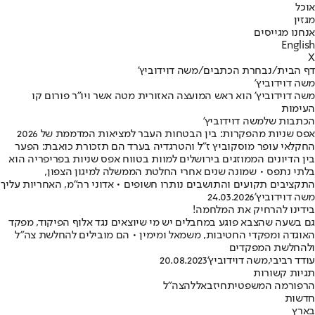
אוכל
מגזין
אנחנו מגייסים
English
X
דף הבית
/
נבחרת הכתבים
/
משה דוידוביץ'
משה דוידוביץ'
משה דוידוביץ' הוא ראש המועצה האזורית מטה אשר ויו"ר פורום קו
העימות
הכתבות שלמשה דוידוביץ'
אפס שניות מהפקרות: בין הבטחות העבר למציאות המדממת של 2026
החקלאי עופר מוסקוביץ ז"ל והטרגדיה בערד הם תזכורת כואבת: הפער
בין הדיונים הממוזגים בירושלים למוות בטווח אפס שניות בפריפריה הוא
בלתי נתפס • שמונה שנים אחרי החלטת הממשלה למיגון הצפון,
התקציבים תקועים והתושבים נותרו חשופים • אדוני רה"מ, האחריות עליך
משה דוידוביץ'
24.03.2026
בידינו להרחיק את המלחמה!
גם בשעה שהצבא פוגע במחבלים יש מי שיוצאים נגד אלוף הפיקוד, מפקד
האוגדה ומפקדי החטיבות, משמאל ומימין • הם מובילים להחלשת צה"ל
ולהחלשת המפקדים
עודד רביבי
,
משה דוידוביץ'
20.08.2023
תגיות קשורות
הרפורמה המשפטית
חיזבאללה
צה"ל
חדשות
בארץ