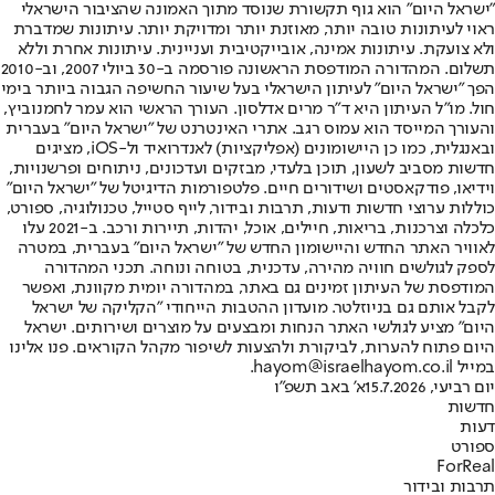
"ישראל היום" הוא גוף תקשורת שנוסד מתוך האמונה שהציבור הישראלי
ראוי לעיתונות טובה יותר, מאוזנת יותר ומדויקת יותר. עיתונות שמדברת
ולא צועקת. עיתונות אמינה, אובייקטיבית ועניינית. עיתונות אחרת וללא
תשלום. המהדורה המודפסת הראשונה פורסמה ב-30 ביולי 2007, וב-2010
הפך "ישראל היום" לעיתון הישראלי בעל שיעור החשיפה הגבוה ביותר בימי
חול. מו"ל העיתון היא ד"ר מרים אדלסון. העורך הראשי הוא עמר לחמנוביץ,
והעורך המייסד הוא עמוס רגב. אתרי האינטרנט של "ישראל היום" בעברית
ובאנגלית, כמו כן היישומונים (אפליקציות) לאנדרואיד ול-iOS, מציגים
חדשות מסביב לשעון, תוכן בלעדי, מבזקים ועדכונים, ניתוחים ופרשנויות,
וידיאו, פודקאסטים ושידורים חיים. פלטפורמות הדיגיטל של "ישראל היום"
כוללות ערוצי חדשות ודעות, תרבות ובידור, לייף סטייל, טכנולוגיה, ספורט,
כלכלה וצרכנות, בריאות, חיילים, אוכל, יהדות, תיירות ורכב. ב-2021 עלו
לאוויר האתר החדש והיישומון החדש של "ישראל היום" בעברית, במטרה
לספק לגולשים חוויה מהירה, עדכנית, בטוחה ונוחה. תכני המהדורה
המודפסת של העיתון זמינים גם באתר, במהדורה יומית מקוונת, ואפשר
לקבל אותם גם בניוזלטר. מועדון ההטבות הייחודי "הקליקה של ישראל
היום" מציע לגולשי האתר הנחות ומבצעים על מוצרים ושירותים. ישראל
היום פתוח להערות, לביקורת ולהצעות לשיפור מקהל הקוראים. פנו אלינו
במייל hayom@israelhayom.co.il.
יום רביעי, 15.7.2026
א' באב תשפ"ו
חדשות
דעות
ספורט
ForReal
תרבות ובידור