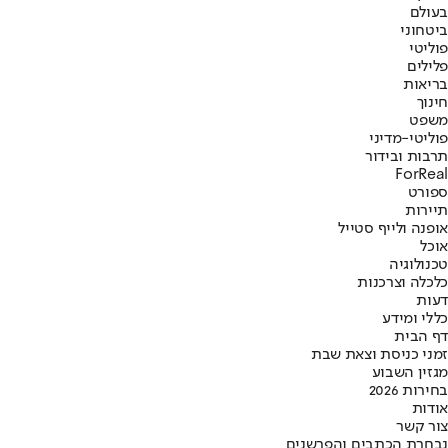
בעולם
ביטחוני
פוליטי
פלילים
בריאות
חינוך
משפט
פוליטי-מדיני
תרבות ובידור
ForReal
ספורט
תיירות
אופנה ולייף סטייל
אוכל
טכנולוגיה
כלכלה וצרכנות
דעות
כללי ומידע
דף הבית
זמני כניסת וצאת שבת
מגזין השבוע
בחירות 2026
אודות
צור קשר
נבחרת הכתבים והפרשנים