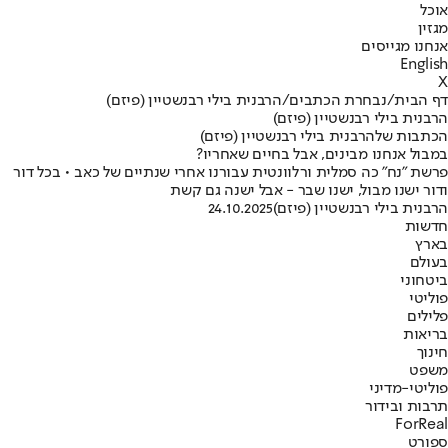
אוכל
מגזין
אנחנו מגייסים
English
X
דף הבית
/
נבחרת הכתבים
/
הרבנית בילי רבנשטיין (פיזם)
הרבנית בילי רבנשטיין (פיזם)
הכתבות שלהרבנית בילי רבנשטיין (פיזם)
במבול אנחנו מבינים, אבל בחיים שאחריו?
פרשת "נח" כה סמלית ורלוונטית עבורנו אחרי שנתיים של כאב • בכל דור
ודור ישנו מבול, ישנו שבר - אבל ישנה גם קשת
הרבנית בילי רבנשטיין (פיזם)
24.10.2025
חדשות
בארץ
בעולם
ביטחוני
פוליטי
פלילים
בריאות
חינוך
משפט
פוליטי-מדיני
תרבות ובידור
ForReal
ספורט