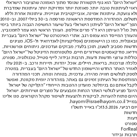
"ישראל היום" הוא גוף תקשורת שנוסד מתוך האמונה שהציבור הישראלי
ראוי לעיתונות טובה יותר, מאוזנת יותר ומדויקת יותר. עיתונות שמדברת
ולא צועקת. עיתונות אמינה, אובייקטיבית ועניינית. עיתונות אחרת וללא
תשלום. המהדורה המודפסת הראשונה פורסמה ב-30 ביולי 2007, וב-2010
הפך "ישראל היום" לעיתון הישראלי בעל שיעור החשיפה הגבוה ביותר בימי
חול. מו"ל העיתון היא ד"ר מרים אדלסון. העורך הראשי הוא עמר לחמנוביץ,
והעורך המייסד הוא עמוס רגב. אתרי האינטרנט של "ישראל היום" בעברית
ובאנגלית, כמו כן היישומונים (אפליקציות) לאנדרואיד ול-iOS, מציגים
חדשות מסביב לשעון, תוכן בלעדי, מבזקים ועדכונים, ניתוחים ופרשנויות,
וידיאו, פודקאסטים ושידורים חיים. פלטפורמות הדיגיטל של "ישראל היום"
כוללות ערוצי חדשות ודעות, תרבות ובידור, לייף סטייל, טכנולוגיה, ספורט,
כלכלה וצרכנות, בריאות, חיילים, אוכל, יהדות, תיירות ורכב. ב-2021 עלו
לאוויר האתר החדש והיישומון החדש של "ישראל היום" בעברית, במטרה
לספק לגולשים חוויה מהירה, עדכנית, בטוחה ונוחה. תכני המהדורה
המודפסת של העיתון זמינים גם באתר, במהדורה יומית מקוונת, ואפשר
לקבל אותם גם בניוזלטר. מועדון ההטבות הייחודי "הקליקה של ישראל
היום" מציע לגולשי האתר הנחות ומבצעים על מוצרים ושירותים. ישראל
היום פתוח להערות, לביקורת ולהצעות לשיפור מקהל הקוראים. פנו אלינו
במייל hayom@israelhayom.co.il.
יום רביעי, 13.5.2026
כ"ו באייר תשפ"ו
חדשות
דעות
ספורט
ForReal
תרבות ובידור