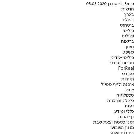
פרופ' דני אורבך
03.05.2020
חדשות
בארץ
בעולם
ביטחוני
פוליטי
פלילים
בריאות
חינוך
משפט
פוליטי-מדיני
תרבות ובידור
ForReal
ספורט
תיירות
אופנה ולייף סטייל
אוכל
טכנולוגיה
כלכלה וצרכנות
דעות
כללי ומידע
דף הבית
זמני כניסת וצאת שבת
מגזין השבוע
בחירות 2026