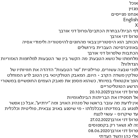
אוכל
מגזין
אנחנו מגייסים
English
X
דף הבית
/
נבחרת הכתבים
/
פרופ' דני אורבך
פרופ' דני אורבך
הכותב הוא היסטוריון צבאי מהחוגים להיסטוריה ולימודי אסיה
באוניברסיטה העברית בירושלים
הכתבות שלפרופ' דני אורבך
מלחמתו של נושא הטבעת: מה הקשר בין שר הטבעות למלחמות האזוריות
הגדולות?
לפני שבעה עשורים, טרילוגיית "שר הטבעות" הדהדה את חוויותיו של
טולקין משדה הקרב • היום, המאבק הטולקינאי בין הטוב לרע המוחלט
הפך אקטואלי במיוחד, כשהוא מסמן את מאבק העמים החופשיים במשטרי
הרשע הטוטליטריים
פרופ' דני אורבך
20.10.2023
אל תספידו את הבריתות הבינלאומיות
אין לדעת מה עובר בראשו של מנהיג האויב ומה "ירתיע", אבל כן אפשר
לפגוע בו, במדינתו ובכלכלתו • מי שיפגע באויב צבאית, פוליטית וכלכלית
עד שיקרוס - עשוי לנצח
פרופ' דני אורבך
27.02.2022
זה לא נשאר רק בקמפוסים
פרופ' דני אורבך
08.06.2020
אלי כהן והשד העדתי