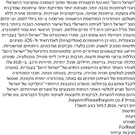
"ישראל היום" הוא גוף תקשורת שנוסד מתוך האמונה שהציבור הישראלי
ראוי לעיתונות טובה יותר, מאוזנת יותר ומדויקת יותר. עיתונות שמדברת
ולא צועקת. עיתונות אמינה, אובייקטיבית ועניינית. עיתונות אחרת וללא
תשלום. המהדורה המודפסת הראשונה פורסמה ב-30 ביולי 2007, וב-2010
הפך "ישראל היום" לעיתון הישראלי בעל שיעור החשיפה הגבוה ביותר בימי
חול. מו"ל העיתון היא ד"ר מרים אדלסון. העורך הראשי הוא עמר לחמנוביץ,
והעורך המייסד הוא עמוס רגב. אתרי האינטרנט של "ישראל היום" בעברית
ובאנגלית, כמו כן היישומונים (אפליקציות) לאנדרואיד ול-iOS, מציגים
חדשות מסביב לשעון, תוכן בלעדי, מבזקים ועדכונים, ניתוחים ופרשנויות,
וידיאו, פודקאסטים ושידורים חיים. פלטפורמות הדיגיטל של "ישראל היום"
כוללות ערוצי חדשות ודעות, תרבות ובידור, לייף סטייל, טכנולוגיה, ספורט,
כלכלה וצרכנות, בריאות, חיילים, אוכל, יהדות, תיירות ורכב. ב-2021 עלו
לאוויר האתר החדש והיישומון החדש של "ישראל היום" בעברית, במטרה
לספק לגולשים חוויה מהירה, עדכנית, בטוחה ונוחה. תכני המהדורה
המודפסת של העיתון זמינים גם באתר, במהדורה יומית מקוונת, ואפשר
לקבל אותם גם בניוזלטר. מועדון ההטבות הייחודי "הקליקה של ישראל
היום" מציע לגולשי האתר הנחות ומבצעים על מוצרים ושירותים. ישראל
היום פתוח להערות, לביקורת ולהצעות לשיפור מקהל הקוראים. פנו אלינו
במייל hayom@israelhayom.co.il.
יום רביעי, 15.7.2026
א' באב תשפ"ו
חדשות
דעות
ספורט
ForReal
תרבות ובידור