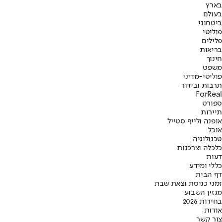
בארץ
בעולם
ביטחוני
פוליטי
פלילים
בריאות
חינוך
משפט
פוליטי-מדיני
תרבות ובידור
ForReal
ספורט
תיירות
אופנה ולייף סטייל
אוכל
טכנולוגיה
כלכלה וצרכנות
דעות
כללי ומידע
דף הבית
זמני כניסת וצאת שבת
מגזין השבוע
בחירות 2026
אודות
צור קשר