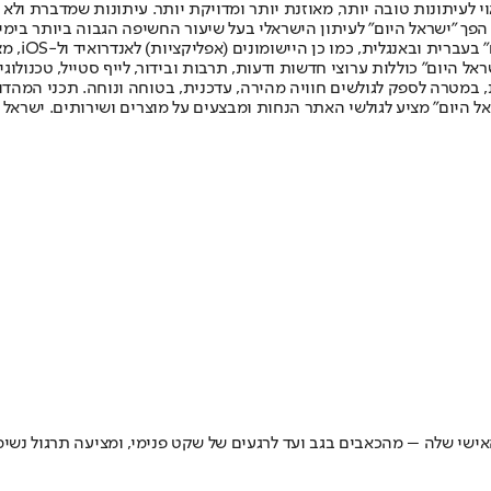
לעיתונות טובה יותר, מאוזנת יותר ומדויקת יותר. עיתונות שמדברת ולא צ
שלום. המהדורה המודפסת הראשונה פורסמה ב-30 ביולי 2007, וב-2010 הפך "ישראל היום" לעיתון הישראלי בעל שי
לחמנוביץ,
ל היום" כוללות ערוצי חדשות ודעות, תרבות ובידור, לייף סטייל, טכנולוגיה
ברית, במטרה לספק לגולשים חוויה מהירה, עדכנית, בטוחה ונוחה. תכני המה
ל היום" מציע לגולשי האתר הנחות ומבצעים על מוצרים ושירותים. ישראל 