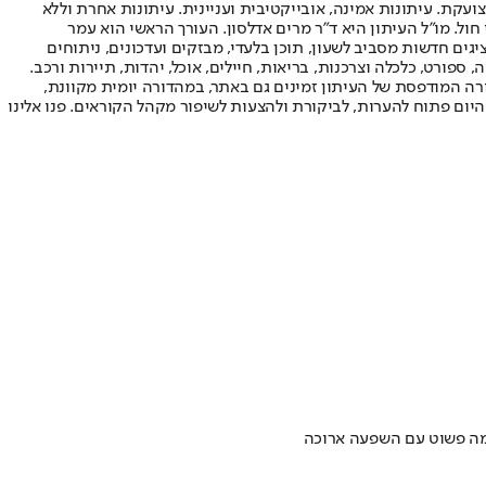
ועקת. עיתונות אמינה, אובייקטיבית ועניינית. עיתונות אחרת וללא
עור החשיפה הגבוה ביותר בימי חול. מו"ל העיתון היא ד"ר מרים אדלסון. העורך הראשי הוא עמר
 והעורך המייסד הוא עמוס רגב. אתרי האינטרנט של "ישראל היום" בעברית ובאנגלית, כמו כן היישומונים (אפליקציות) לאנדרואיד ול-iOS, מציגים חדשות מסביב לשעון, תוכן בלעדי, מבזקים ועדכונים, ניתוחים
, ספורט, כלכלה וצרכנות, בריאות, חיילים, אוכל, יהדות, תיירות ורכב.
דורה המודפסת של העיתון זמינים גם באתר, במהדורה יומית מקוונת,
היום פתוח להערות, לביקורת ולהצעות לשיפור מקהל הקוראים. פנו אלינו