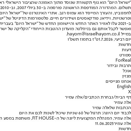
"ישראל היום" הוא גוף תקשורת שנוסד מתוך האמונה שהציבור הישראלי ראוי 
ת
ופרשנויות, וידיאו, פודקאסטים ושידורים חיים. פלטפורמות הדיגיטל של "ישרא
ב-2021 עלו לאוויר האתר החדש והיישומון החדש של "ישראל היום" בע
ואפשר לקבל אותם גם בניוזלטר. מועדון ההטבות הייחודי "הקליקה של ישרא
במייל hayom@israelhayom.co.il.
יום רביעי, 1.7.2026
ט"ז בתמוז תשפ"ו
חדשות
דעות
ספורט
ForReal
תרבות ובידור
אוכל
מגזין
אנחנו מגייסים
English
X
דף הבית
/
נבחרת הכתבים
/
אלה עמיר
אלה עמיר
הכתבות שלאלה עמיר
לכבוד יום היוגה: תרגול של 60 שניות שיכול לשנות לכם את היום
אלה עמיר, המנהלת המקצועית ליוגה של ה-FIT HOUSE, משתפת במסע האישי שלה – מהכאבים בגב ועד לרגעים של שקט פנימי, ומציעה תרגול נשימה פשוט עם השפעה ארוכה
אלה עמיר
11.06.2025
חדשות