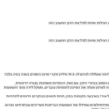
ת רעילות פחות לגדל את הדגן החשוב הזה
ת רעילות פחות לגדל את הדגן החשוב הזה
רטן נוספים בשנה בסין בלבד.
ונספג בגרגרי הדגן. עם זאת, הכמויות משתנות בצורה דרמטית.
שיפה לארסן מעלה את הסיכון לתמותת עוברים, משקל לידה נמוך והשפעות
בראשות פרופ' לואיס זיסקה מקולומביה, מציג תמונה מורכבת; במשך עשר שנים, החוקרים גידלו 28 זנים שונים של אורז בארבעה מקומות בסין, תחת תנאים מבוקרים הדומים לתחזיות
האפידמיולוגים שמידלו את השפעות הבריאות מעריכים שבתרחיש הגרוע