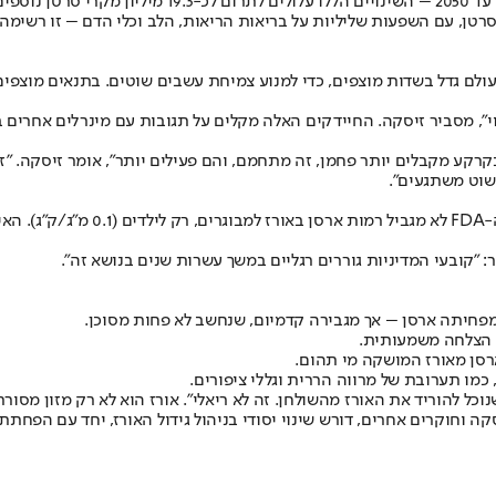
סרטן, עם השפעות שליליות על בריאות הריאות, הלב וכלי הדם – זו רשימה 
טמונה באופן הגידול המסורתי של האורז. כ-75% מהאורז בעולם גדל בשדות מוצפים, כדי למנוע צמיחת 
 מסביר זיסקה. החיידקים האלה מקלים על תגובות עם מינרלים אחרים בקר
קרקע מקבלים יותר פחמן, זה מתחמם, והם פעילים יותר", אומר זיסקה. 
שוט משתגעים".
: "קובעי המדיניות גוררים רגליים במשך עשרות שנים בנושא זה".
פחיתה ארסן – אך מגבירה קדמיום, שנחשב לא פחות מסוכן.
ו הצלחה משמעותית.
רסן מאורז המושקה מי תהום.
 כמו תערובת של מרווה הררית וגללי ציפורים.
נוכל להוריד את האורז מהשולחן. זה לא ריאלי". אורז הוא לא רק מזון מסו
ה וחוקרים אחרים, דורש שינוי יסודי בניהול גידול האורז, יחד עם הפחת