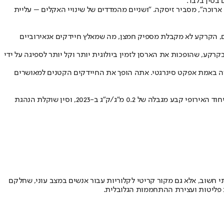
ארוכה", מסביר זיסקה. "ושניים מהמדדים של שינויי האקלים – עליית
עשבים שוטים. בתנאים מוצפים, הקרקע לא מקבלת מספיק חמצן, מה שמאלץ חיידקים אנאירוביים
קע, שהופכות את הארסן לזמין ביולוגית יותר וקל יותר לספיגה על ידי
"זה באמת אפקט סינרגטי. אתה הופך את החיידקים הקטנים למאושרים
למרות הסכנה הברורה, הרגולציה על ארסן במזון נמצאת בפיגור. בארה"ב, ה-FDA לא מגביל רמות ארסן באורז למבוגרים, רק לילדים (0.1 מ"ג/ק"ג). האיחוד האירופי קבע מגבלה של 0.2 מ"ג/ק"ג ב-2023, וסין שוקלת הנהגת
רתי חשוב, אלא גם מקור קריטי לקלוריות עבור אנשים במצב עוני, שחלקם
ת פליטות ועצירת ההתחממות הגלובלית.