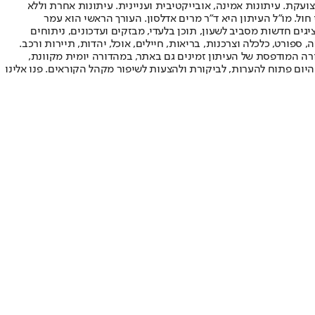
ועקת. עיתונות אמינה, אובייקטיבית ועניינית. עיתונות אחרת וללא
עור החשיפה הגבוה ביותר בימי חול. מו"ל העיתון היא ד"ר מרים אדלסון. העורך הראשי הוא עמר
 והעורך המייסד הוא עמוס רגב. אתרי האינטרנט של "ישראל היום" בעברית ובאנגלית, כמו כן היישומונים (אפליקציות) לאנדרואיד ול-iOS, מציגים חדשות מסביב לשעון, תוכן בלעדי, מבזקים ועדכונים, ניתוחים
, ספורט, כלכלה וצרכנות, בריאות, חיילים, אוכל, יהדות, תיירות ורכב.
דורה המודפסת של העיתון זמינים גם באתר, במהדורה יומית מקוונת,
היום פתוח להערות, לביקורת ולהצעות לשיפור מקהל הקוראים. פנו אלינו