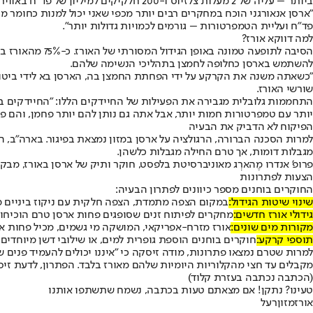
ביותר – עליה של 2 מעלות צלזיוס ו-200 חלקיקים למיליון של פד"ח באוויר עד 2050 – השינויים הללו עלולים לתרום לכ-19.3 מיליון מקרי סרטן נוספים בסין בלבד.
"ארסן אנאורגני הוכח במחקרים רבים יותר מכפי שאני יכול למנות כחומר מ
פד"ח ועליית הטמפרטורות – גורמים לכמויות גדולות יותר".
למה דווקא אורז?
הסיבה לתופעה 
להשתמש בארסן כחלופה לחמצן בתהליכי הנשימה שלהם.
"כשאתה משנה את הקרקע על ידי הפחתת החמצן בה, הארסן בא לידי ביטוי",
שורשי האורז.
התחממות גלובלית מגבירה את הפעילות של החיידקים הללו: "החיידקים ב
יותר עם טמפרטורות חמות יותר, אבל אתה גם נותן להם יותר פחמן, והם פ
הפיקוח לא הדביק את הבעיה
מגבלות דומות, אך טרם החילה מגבלות כלשהן.
פרופ' אנדרו מֶהארְג מאוניברסיטת בלפסט, חוקר ותיק של ארסן באורז, מבקר
הצעות לפתרונות
החוקרים בוחנים מספר כיוונים לפתרון הבעיה:
שינוי שיטות הגידול:
במקום הצפה מתמדת, הצפה חלקית עם ניקוז ביניים מ
גידולי אורז חדשים:
מחקרים לפיתוח זנים שסופגים פחות ארסן טרם הוכיח
מקורות מים שונים:
אורז מזרח-אפריקאי, המושקה מי גשמים, מכיל פחות א
תוספי קרקע:
חוקרים בוחנים הוספת גופרית למים, או שילובי דשן מיוחדים,
למרות שטרם נמצאו פתרונות, מודה זיסקה כי "איננו יכולים להעמיד פנים ש
מקבלים עד חצי מהקלוריות היומיות שלהם מאורז בלבד. הפתרון, לדעת זיסק
(הכתבה נכתבה בעזרת קלוד)
טעינו? נתקן! אם מצאתם טעות בכתבה, נשמח שתשתפו אותנו
אורז
מזון
רעל