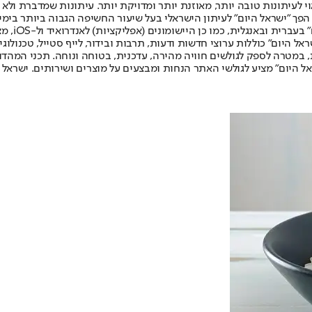
לעיתונות טובה יותר, מאוזנת יותר ומדויקת יותר. עיתונות שמדברת ולא צ
שלום. המהדורה המודפסת הראשונה פורסמה ב-30 ביולי 2007, וב-2010 הפך "ישראל היום" לעיתון הישראלי בעל שי
לחמנוביץ,
ל היום" כוללות ערוצי חדשות ודעות, תרבות ובידור, לייף סטייל, טכנולוגיה
ברית, במטרה לספק לגולשים חוויה מהירה, עדכנית, בטוחה ונוחה. תכני המה
ל היום" מציע לגולשי האתר הנחות ומבצעים על מוצרים ושירותים. ישראל 