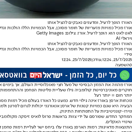
האורז הופך לרעיל, ומדענים נאבקים להציל אותו
אורז מכיל כמויות מזעריות של חומר מסוכן, אבל הכמויות הללו הולכות וג
לאט לאט הוא הופך לרעיל. אורז. צילום: Getty Images
ויראלי AI
האורז הופך לרעיל, ומדענים נאבקים להציל אותו
אורז מכיל כמויות מזעריות של חומר מסוכן, אבל הכמויות הללו הולכות וג
פידי
23/7/2025, 12:24
,עודכן
23/7/2025, 12:24
0
השמעה
אורז מהווה את המזון הבסיסי של מעל חצי מאוכלוסיית העולם, אך בימים אל
חוקרים מאוניברסיטת קולומביה גילו שעליית פליטות הפחמן וההתחממות הגלובלית צפויות להגב
יותר חום = יותר רעל
נוכחות ארסן באורז אינה גילוי חדש. כמעט כל האורז בעולם מכיל רמות מ
הבעיה היא שגם כמויות קטנות של ארסן אנאורגני יכולות לגרום לסרטן ולמ
נוירו-קוגניטיביות על התפתחות התינוק.
שינויי האקלים.
התוצאות מדאיגות: רמות הארסן באורז עלו ביחס ישר לעליית רמות פחמן ד