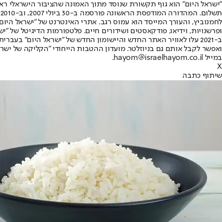
"ישראל היום" הוא גוף תקשורת שנוסד מתוך האמונה שהציבור הישראלי ראוי 
ת
ופרשנויות, וידיאו, פודקאסטים ושידורים חיים. פלטפורמות הדיגיטל של "ישרא
ב-2021 עלו לאוויר האתר החדש והיישומון החדש של "ישראל היום" בע
ואפשר לקבל אותם גם בניוזלטר. מועדון ההטבות הייחודי "הקליקה של ישרא
במייל hayom@israelhayom.co.il.
X
שיתוף כתבה