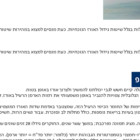
דלות בגלל שיטות גידול האורז הנוכחיות. כעת מנסים למצוא במהירות שיטו
דלות בגלל שיטות גידול האורז הנוכחיות. כעת מנסים למצוא במהירות שיטו
ה קיים חשש לגבי יכולתנו להמשיך ולצרוך אורז באופן בטוח.
יר באופן משמעותי את רמות הארסן הרעיל באורז, לרמה שעלולה לגרום לכ-19.3 מיליון מקרי ס
סוימות של החומר הכימי הרעיל הזה, שמצטבר באדמת שדות האורז המוצפים 
גוון בעיות בריאות נוספות, כולל מחלות לב וסוכרת. עבור נשים הרות, ח
המחקר החדש, שפורסם על ידי צוות 
ו-חמצני בטמפרטורות הגבוהות יותר (כלומר: יותר פד”ח = יותר ארסן). 