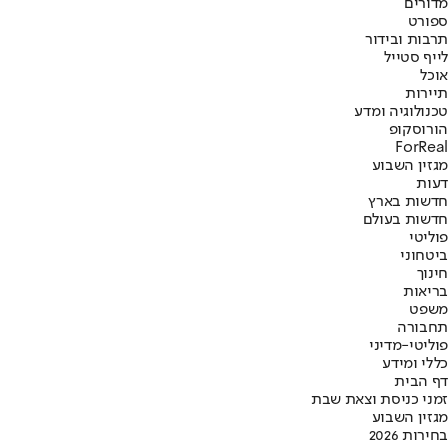
מדורים
ספורט
תרבות ובידור
לייף סטייל
אוכל
תיירות
טכנולוגיה ומדע
הורוסקופ
ForReal
מגזין השבוע
דעות
חדשות בארץ
חדשות בעולם
פוליטי
ביטחוני
חינוך
בריאות
משפט
תחבורה
פוליטי-מדיני
כללי ומידע
דף הבית
זמני כניסת וצאת שבת
מגזין השבוע
בחירות 2026