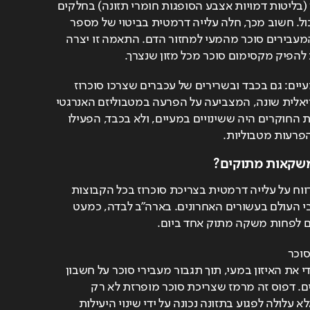
סיסים מעיים ארוכים יותר (בליטות דמויות אצבע הסופגות חומרי תזונה) בחלקים 
העליונים של מערכת העיכול. חשוב מכך, חלה עלייה דרמטית בביטוי של מספר 
מעבירי סוכר – חלבונים המעבירים סוכר מהמעי למחזור הדם. התאמה זו יצרה 
הפיק מקסימום סוכר מכל מזון שנצרך.
שינויים אלה לא הוגבלו למעיים: גם בכבד ובשרירים של עכברים שצרכו סוכרוז 
נמצאה פעילות מיטוכונדריאלית שונה, המצביעה על הפרעה במטבוליזם האנרגטי 
בכל הגוף. מה שהפתיע את החוקרים היה ששינויים במעיים, ולא בכבד, הפעילו 
רעות מטבוליות.
משקאות מתוקים?
ארגון הבריאות העולמי מדווח על עלייה דרמטית בצריכת סוכרוז בכל הקבוצות 
החברתיות-כלכליות ברחבי העולם בעשורים האחרונים. בארה"ב לבדה, כמעט 
 לפחות משקה מתוק אחד ביום.
הממצאים הראו שצריכת סוכר 
מופרזת שינתה באופן יסודי את האיזון במעי, תוך תגבור מעבירי סוכר על חשבון 
מעבירים לחלבונים ושומנים. דפוס זה מרמז שצריכת סוכר מופרזת לא רק 
מוסיפה קלוריות ריקות, אלא עלולה לפגוע בתזונה נכונה על ידי שינוי היעילות 