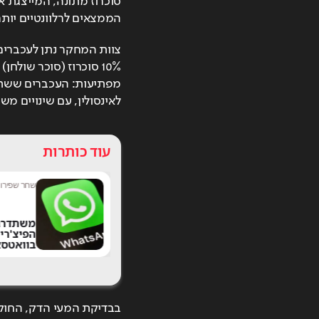
הממצאים לרלוונטיים יותר
לאינסולין, עם שינויים מ
עוד כותרות
נטע בר
|
10:52
שחר שפירו
|
"הרגתי יהודים בעבר
משתדרג
ואעשה זאת שוב": דו"ח
הפיצ'רי
חדש חושף את
בוואטסא
האנטישמיות בבריטניה