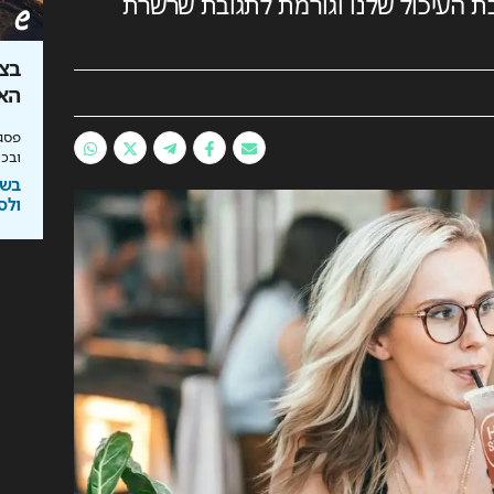
העיכול שלנו וגורמת לתגובת שרשרת
ולים
הסוד לקיר נקי: כך תבחרו צבע
בצל
שמתאים לבית שלכם
האנ
יחסי הימור משופרים, הפקדות ב-Apple Pay
מומחה BG BOND עושה סדר על המדפים ומציג
פסגת
את מותג הצבע SIMPLY
ובכי
ימורים
בשיתוף BG BOND
בשי
ולס