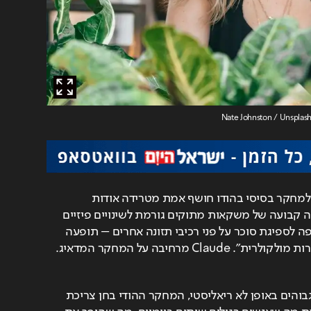
מחקר חדש ממכון טאטא למחקר בסיסי בהודו חושף אמת מטרידה אודות 
משקאות ממותקים: צריכה קבועה של משקאות מתוקים גורמת לשינויים פיזיים 
במעיים, כולל פיתוח העדפה לספיגת סוכר על פני רכיבי תזונה אחרים – תופעה 
Cl מרחיבה על המחקר המדאיג.
ם קודמים, 
שהשתמשו בריכוזי סוכר גבוהים באופן לא ריאליסטי, המחקר ההודי בחן צריכת 