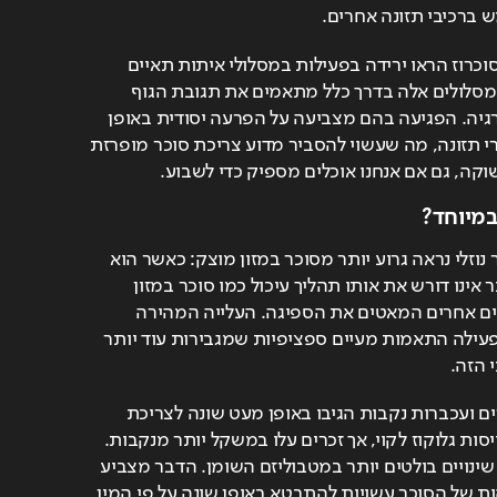
ברכיבי תזונה אחרים.
העכברים ששתו את מי הסוכרוז הראו ירידה בפעילות במסלולי איתות תאיים 
בכבד, במעיים ובשרירים. מסלולים אלה בדרך כלל מתאמים את תגובת הגוף 
לחומרי תזונה ולמצב האנרגיה. הפגיעה בהם מצביעה על הפרעה יסודית באופן 
שבו הגוף חש ומעבד חומרי תזונה, מה שעשוי להסביר מדוע צריכת סוכר מופרזת 
קה, גם אם אנחנו אוכלים מספיק כדי לשבוע.
 במיוחד?
המחקר מסביר מדוע סוכר נוזלי נראה גרוע יותר מסוכר במזון מוצק: כאשר הוא 
נצרך בצורת משקה, הסוכר אינו דורש את אותו תהליך עיכול כמו סוכר במזון 
מוצק, המכיל סיבים ורכיבים אחרים המאטים את הספיגה. העלייה המהירה 
בסוכר בדם ממשקאות מפעילה התאמות מעיים ספציפיות שמגבירות עוד יותר 
 הזה.
מעניין לציין שעכברים זכרים ועכברות נקבות הגיבו באופן מעט שונה לצריכת 
סוכרוז: שני המינים הראו ויסות גלוקוז לקוי, אך זכרים עלו במשקל יותר מנקבות. 
נקבות, לעומת זאת, הראו שינויים בולטים יותר במטבוליזם השומן. הדבר מצביע 
על כך שההשפעות המזיקות של הסוכר עשויות להתבטא באופן שונה על פי המין 