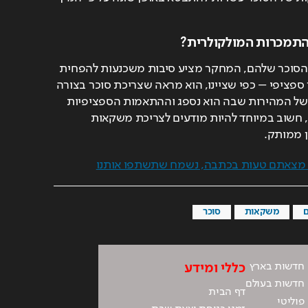
התמכרות המולקולרית?
לאלה המודאגים מצריכת הסוכר שלהם, המחקר מציע סיבות משכנעות להפחית 
במשקאות מתוקים באופן ספציפי – כפי שציינו, הוא מראה שצריכת סוכר בצורה 
נוזלית בעייתית במיוחד, בשל המהירות שבה הוא נספג וההתאמות הספציפיות 
שהוא מפעיל במעיים. לכן, חשוב במיוחד להיות מודעים לצריכת משקאות 
ן ממותק.
ם מצאתם טעות בכתבה, נשמח שתשתפו אותנו
משקאות
סוכר
חדשות בארץ
כללי ומידע
חדשות בעולם
דף הבית
פוליטי