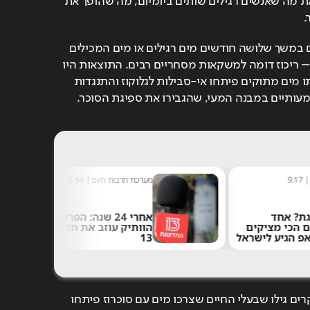
סוכרוז מתונה, המייצגת את מה שאנשים רגילים שותים ביומיום, מה שהופך את 
.
צוות המחקר נתן לעכברים במשך שלושה חודשים מים רגילים או מים המכילים 
10% סוכרוז (סוכר שולחן) – ריכוז דומה למשקאות מסחריים רבים. התוצאות היו 
מפתיעות: העכברים ששתו מים מתוקים פיתחו אי-סבילות לגלוקוז והתנגדות 
שמעותיים במבנה המעי, שהגבירו את ספיגת הסוכר.
9:17
מערכת תרבות היום
|
8:54
ת? אחד
אחרי 24 שנה: הפרשן
ם הכי מציקים
הוותיק עוזב את חדשות
פ הגיע לישראל
13
בבדיקת המעי הדק, החוקרים גילו שבעלי החיים שצרכו מים עם סוכרוז פיתחו 