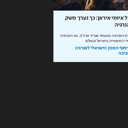
 איומי איראן: כך נערך משק
כך תחסכו בחשמל בלי 
רגיה
מהפכת האנרגיה של תדיראן: של
מידע וניהול אקלים חכם בבית
 האנרגיה במעמד שגריר ארה"ב, שר האנרגיה
רי התעשייה בישראל ובעולם
בשיתוף TADIRAN
תוף המכון הישראלי לאנרגיה
ביבה