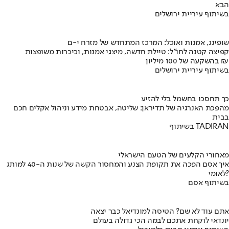
הבא
בשיתוף עיריית ירושלים
שופינג, אמנות ואוכל: המרכז המתחדש של מזרח י-ם
קפיצה קטנה לחו"ל: טיילת חדשה, מיצגי אמנות, וכיכרות משופצות
בהשקעה של 100 מיליון ₪
בשיתוף עיריית ירושלים
כך תחסכו בחשמל בלי להזיע
מהפכת האנרגיה של תדיראן: שליטה, אבטחת מידע וניהול אקלים חכם
בבית
בשיתוף TADIRAN
מאחורי הקלעים של הטעם הישראלי
איך אסם הפכה את תקופת הצנע והמחסור הקשה של שנות ה-40 למותג
לאומי?
בשיתוף אסם
אתם עוד לא שם? הטיסה למונדיאל כבר יצאה
יונדאי לוקחת אתכם לבמה הכי גדולה בעולם