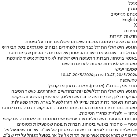
אוכל
מגזין
אנחנו מגייסים
English
X
תיירות
חדשות תיירות
כנראה שלא ידעתם: הסיבות שאנחנו משלמים יותר על טיסות
הנוסע הישראלי התרגל כבר מזמן למחירים גבוהים שנגרמים בשל הביקוש
הגדול, דבר שנובע מדרישות הביטחון של המדינה • מכיוון שקיים חוסר
באנשי ביטחון, חברות התעופה הישראליות לא מקבלות אישור להוספת
טיסות או לפתיחת טיסות ליעדים חדשים
שמעון יעיש
20/5/2024, 10:47
,עודכן
20/5/2024, 10:47
0
השמעה
תורי ענק בנתב"ג (ארכיון). צילום: גדעון מרקוביץ'
הנוסע הישראלי התרגל
לשלם יותר
בחודשים האחרונים, כאשר הסיבה
העיקרית לכך, שדי ידועה לרוב הישראלים, היא עניין ההיצע והביקוש.
חברות תעופה זרות רבות עדיין לא חזרו לפעול בארץ, חלקן מפעילות
טיסות בתדירויות נמוכות הרבה יותר מבעבר, והביקוש הגבוה גורם לחוסר
איזון – ולעליית מחירי הטיסות.
חברות התעופה הישראליות
ארקיע
ו
ישראייר
מתמודדות לאחרונה עם קושי
נוסף – מחסור באנשי ביטחון. חברות תעופה שמפעילות מטוסים
ישראליים צריכות לעמוד בדרישות הביטחון של שב"כ, שירות שמופעל על
ידי גוף שנקרא אופק אשר פועל תחת אל על, אך בפועל מנוהל על ידי שב"כ.