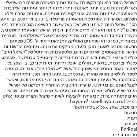
"ישראל היום" הוא גוף תקשורת שנוסד מתוך האמונה שהציבור הישראלי
ראוי לעיתונות טובה יותר, מאוזנת יותר ומדויקת יותר. עיתונות שמדברת
ולא צועקת. עיתונות אמינה, אובייקטיבית ועניינית. עיתונות אחרת וללא
תשלום. המהדורה המודפסת הראשונה פורסמה ב-30 ביולי 2007, וב-2010
הפך "ישראל היום" לעיתון הישראלי בעל שיעור החשיפה הגבוה ביותר בימי
חול. מו"ל העיתון היא ד"ר מרים אדלסון. העורך הראשי הוא עמר לחמנוביץ,
והעורך המייסד הוא עמוס רגב. אתרי האינטרנט של "ישראל היום" בעברית
ובאנגלית, כמו כן היישומונים (אפליקציות) לאנדרואיד ול-iOS, מציגים
חדשות מסביב לשעון, תוכן בלעדי, מבזקים ועדכונים, ניתוחים ופרשנויות,
וידיאו, פודקאסטים ושידורים חיים. פלטפורמות הדיגיטל של "ישראל היום"
כוללות ערוצי חדשות ודעות, תרבות ובידור, לייף סטייל, טכנולוגיה, ספורט,
כלכלה וצרכנות, בריאות, חיילים, אוכל, יהדות, תיירות ורכב. ב-2021 עלו
לאוויר האתר החדש והיישומון החדש של "ישראל היום" בעברית, במטרה
לספק לגולשים חוויה מהירה, עדכנית, בטוחה ונוחה. תכני המהדורה
המודפסת של העיתון זמינים גם באתר, במהדורה יומית מקוונת, ואפשר
לקבל אותם גם בניוזלטר. מועדון ההטבות הייחודי "הקליקה של ישראל
היום" מציע לגולשי האתר הנחות ומבצעים על מוצרים ושירותים. ישראל
היום פתוח להערות, לביקורת ולהצעות לשיפור מקהל הקוראים. פנו אלינו
במייל hayom@israelhayom.co.il.
יום שבת, 6.6.2026
כ"א בסיון תשפ"ו
חדשות
דעות
ספורט
ForReal
תרבות ובידור