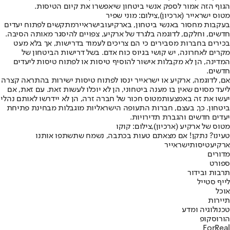
הגוף הזה אמור לספק אנשי ביטחון שיאפשרו את קיום הטיסות.
מטוס ישראייר (ארכיון),צילום: מוני שפיר
בעקבות מחסור באנשי ביטחון, ב
ארקיע
וב
ישראייר
מתקשים לפתוח יעדים
חדשים, וחלקם, לדוגמה בלגרד של ארקיע, צפויים להיסגר מאותה הסיבה.
בכירים בחברות מסבירים כי הם צריכים לעמוד בדרישות, אך בלא מעט
מקרים לאחרונה, יש קושי בגיוס כוח אדם. בשל דרישות הביטחון של
המדינה, הן לא מקבלות אישור להוסיף טיסות או לפתוח טיסות ליעדים
חדשים.
אם, לדוגמה, ארקיע או ישראייר ינסו לפתוח טיסות ישירות בהתראה קצרה
ליעד מסוים שאין בו מענה ביטחוני, הן לא יוכלו לעשות זאת. עם זאת, אם
יעשו את זה באמצעות
מטוס חכור של חברה זרה
, הן לא יידרשו לאותם נהלי
ביטחון. כך, בעצם, חברות התעופה הישראליות מוגבלות מבחינת פתיחת
יעדים חדשים והגברת תדירויות.
מטוס של ארקיע (ארכיון),צילום: קוקו
טעינו? נתקן! אם מצאתם טעות בכתבה, נשמח שתשתפו אותנו
ארקיע
טיסות
ישראייר
מדורים
ספורט
תרבות ובידור
לייף סטייל
אוכל
תיירות
טכנולוגיה ומדע
הורוסקופ
ForReal