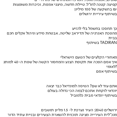
שופינג, אמנות ואוכל: המרכז המתחדש של מזרח י-ם
קפיצה קטנה לחו"ל: טיילת חדשה, מיצגי אמנות, וכיכרות משופצות
בהשקעה של 100 מיליון ₪
בשיתוף עיריית ירושלים
כך תחסכו בחשמל בלי להזיע
מהפכת האנרגיה של תדיראן: שליטה, אבטחת מידע וניהול אקלים חכם
בבית
בשיתוף TADIRAN
מאחורי הקלעים של הטעם הישראלי
איך אסם הפכה את תקופת הצנע והמחסור הקשה של שנות ה-40 למותג
לאומי?
בשיתוף אסם
אתם עוד לא שם? הטיסה למונדיאל כבר יצאה
יונדאי לוקחת אתכם לבמה הכי גדולה בעולם
בשיתוף יונדאי מבית כלמוביל
ירושלים 2040: העיר נערכת ל- 1.5 מליון תושבים
מנכ"לית העירייה מציגה תוכנית להשארת הצעירים ובניית עתיד הדור