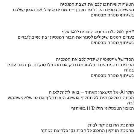
הטעויות שיחתכו לכם את קצבת הפנסיה
ממשיכת כספים ועד חוסר תכנון – הצעדים שיצילו את הכסף שלכם
בשיתוף מנורה מבטחים
איך 200 ש"ח בחודש הופכים ל140 אלף ?
צעדים קטנים שיכולים לסגור את הבור הפנסיוני בין נשים לגברים
בשיתוף מנורה מבטחים
הסוד של איינשטיין שיגדיל לכם את הפנסיה
הריבית דריבית עובדת לטובתכם רק אם תתחילו מוקדם. כך תבנו עתיד
בטוח
בשיתוף מנורה מבטחים
אל תישארו מאחור – בואו לגלות לאן ה-AI הולך
הבינה המלאכותית לא תחליף אנשים, היא תחליף את מי שלא משתמש
בה!
בשיתוף HIT,המכון הטכנולוגי חולון
מהפכת הרובוטיקה לבית
מהפכת הניקיון החכם: כל הבית נקי בלחיצת כפתור