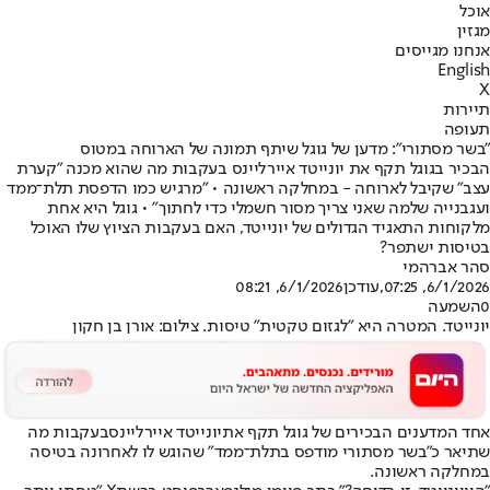
אוכל
מגזין
אנחנו מגייסים
English
X
תיירות
תעופה
"בשר מסתורי": מדען של גוגל שיתף תמונה של הארוחה במטוס
הבכיר בגוגל תקף את יונייטד איירליינס בעקבות מה שהוא מכנה "קערת
עצב" שקיבל לארוחה - במחלקה ראשונה • "מרגיש כמו הדפסת תלת־ממד
ועגבנייה שלמה שאני צריך מסור חשמלי כדי לחתוך" • גוגל היא אחת
מלקוחות התאגיד הגדולים של יונייטד, האם בעקבות הציוץ שלו האוכל
בטיסות ישתפר?
סהר אברהמי
6/1/2026, 07:25
,עודכן
6/1/2026, 08:21
0
השמעה
יונייטד. המטרה היא "לגזום טקטית" טיסות. צילום: אורן בן חקון
אחד המדענים הבכירים של גוגל תקף את
יונייטד איירליינס
בעקבות מה
שתיאר כ"בשר מסתורי מודפס בתלת־ממד" שהוגש לו לאחרונה בטיסה
במחלקה ראשונה.