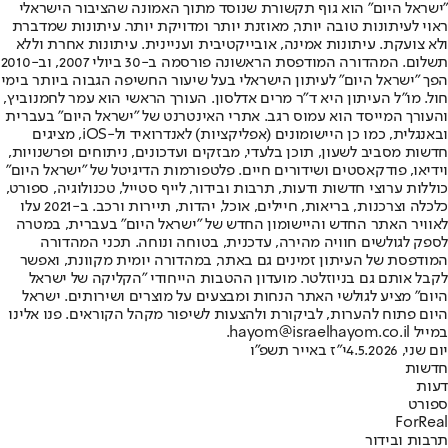
"ישראל היום" הוא גוף תקשורת שנוסד מתוך האמונה שהציבור הישראלי
ראוי לעיתונות טובה יותר, מאוזנת יותר ומדויקת יותר. עיתונות שמדברת
ולא צועקת. עיתונות אמינה, אובייקטיבית ועניינית. עיתונות אחרת וללא
תשלום. המהדורה המודפסת הראשונה פורסמה ב-30 ביולי 2007, וב-2010
הפך "ישראל היום" לעיתון הישראלי בעל שיעור החשיפה הגבוה ביותר בימי
חול. מו"ל העיתון היא ד"ר מרים אדלסון. העורך הראשי הוא עמר לחמנוביץ,
והעורך המייסד הוא עמוס רגב. אתרי האינטרנט של "ישראל היום" בעברית
ובאנגלית, כמו כן היישומונים (אפליקציות) לאנדרואיד ול-iOS, מציגים
חדשות מסביב לשעון, תוכן בלעדי, מבזקים ועדכונים, ניתוחים ופרשנויות,
וידיאו, פודקאסטים ושידורים חיים. פלטפורמות הדיגיטל של "ישראל היום"
כוללות ערוצי חדשות ודעות, תרבות ובידור, לייף סטייל, טכנולוגיה, ספורט,
כלכלה וצרכנות, בריאות, חיילים, אוכל, יהדות, תיירות ורכב. ב-2021 עלו
לאוויר האתר החדש והיישומון החדש של "ישראל היום" בעברית, במטרה
לספק לגולשים חוויה מהירה, עדכנית, בטוחה ונוחה. תכני המהדורה
המודפסת של העיתון זמינים גם באתר, במהדורה יומית מקוונת, ואפשר
לקבל אותם גם בניוזלטר. מועדון ההטבות הייחודי "הקליקה של ישראל
היום" מציע לגולשי האתר הנחות ומבצעים על מוצרים ושירותים. ישראל
היום פתוח להערות, לביקורת ולהצעות לשיפור מקהל הקוראים. פנו אלינו
במייל hayom@israelhayom.co.il.
יום שני, 4.5.2026
י"ז באייר תשפ"ו
חדשות
דעות
ספורט
ForReal
תרבות ובידור