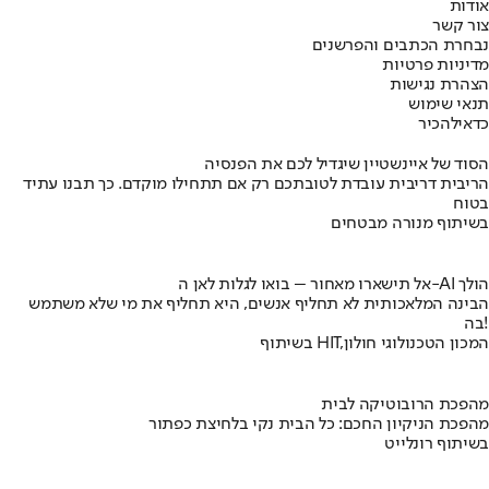
אודות
צור קשר
נבחרת הכתבים והפרשנים
מדיניות פרטיות
הצהרת נגישות
תנאי שימוש
כדאי
להכיר
הסוד של איינשטיין שיגדיל לכם את הפנסיה
הריבית דריבית עובדת לטובתכם רק אם תתחילו מוקדם. כך תבנו עתיד
בטוח
בשיתוף מנורה מבטחים
אל תישארו מאחור – בואו לגלות לאן ה-AI הולך
הבינה המלאכותית לא תחליף אנשים, היא תחליף את מי שלא משתמש
בה!
בשיתוף HIT,המכון הטכנולוגי חולון
מהפכת הרובוטיקה לבית
מהפכת הניקיון החכם: כל הבית נקי בלחיצת כפתור
בשיתוף רונלייט