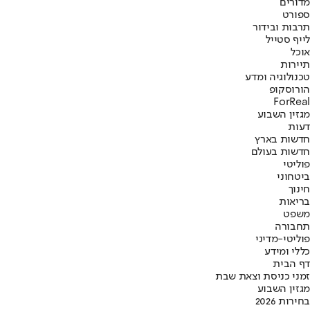
מדורים
ספורט
תרבות ובידור
לייף סטייל
אוכל
תיירות
טכנולוגיה ומדע
הורוסקופ
ForReal
מגזין השבוע
דעות
חדשות בארץ
חדשות בעולם
פוליטי
ביטחוני
חינוך
בריאות
משפט
תחבורה
פוליטי-מדיני
כללי ומידע
דף הבית
זמני כניסת וצאת שבת
מגזין השבוע
בחירות 2026