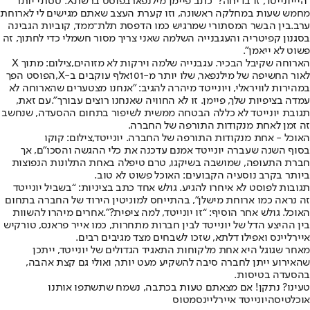
"היי
יונייטד
, זו בדיחה?" כתב פיימן מילנפאר
בפוסט ברשת
X.
"
טסתי יותר
מחמש שעות במחלקה ראשונה, וזו קערת העצב שאתם מגישים לי לארוחת
ערב.
בין הבשר המסתורי שמרגיש כמו הדפסת תלת־ממד, קוביות הגבינה
בסגנון קפיטריה והעגבנייה השלמה שאני צריך מסור חשמלי כדי לחתוך, זה
פשוט לא ייאמן".
הארוחה שקיבל הבכיר. עגבנייה שלמה וירקות לא מזוהים,צילום: מתוך X
לאור החשיפה של מילנפאר, שלו יותר מ-
101
אלף עוקבים ב-
X,
הפוסט הפך
במהירות לוויראלי, ויונייטד מיהרה להגיב: "אנחנו מצטערים שהארוחה לא
עמדה בציפיות שלך, פיימן. זו לא החוויה שאנחנו רוצים עבורך".
עם זאת,
תגובת יונייטד לא כללה הבטחה ממשית לשיפור בתחום ההסעדה, שנחשב
זה זמן לאחת מנקודות התורפה של החברה.
האוכל - אחת מנקודות התורפה של החברה. יונייטד,צילום: קוקו
בסוף השנה שעברה יונייטד אמנם עדכנה את כלי ההגשה והסכו"ם, אך
חברת התעופה, שמושבה בשיקגו, טרם טיפלה באחת התלונות הנפוצות
ביותר בקרב נוסעיה הקבועים: האוכל פשוט לא טוב.
תגובות לפוסט לא איחרו להגיע. גולש אחד כתב בציניות: “בשביל יונייטד
זה נראה כמו ארוחת מישלן”, בהתייחס למוניטין הירוד של החברה בתחום
האוכל. גולש אחר הוסיף: “זו יונייטד, למה ציפית?”.
אחרים מיהרו להשוות
בין ההיצע הדל של יונייטד לבין חברות מתחרות, כמו אייר פראנס, טורקיש
איירליינס ואפילו דלתא, שזכו לשבחים מצד מגיבים רבים.
מאחר שגוגל היא אחת מלקוחות התאגיד הגדולים של יונייטד, ייתכן
שהאירוע ייתן לחברה סיבה להשקיע מעט יותר, ואולי גם קצת אהבה,
בהסעדה בטיסות.
טעינו? נתקן! אם מצאתם טעות בכתבה, נשמח שתשתפו אותנו
אוכל
טיסה
יונייטד איירליינס
מטוס