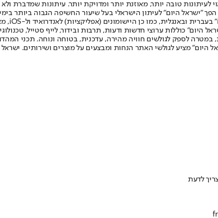
לעיתונות טובה יותר, מאוזנת יותר ומדויקת יותר. עיתונות שמדברת ולא צ
שלום. המהדורה המודפסת הראשונה פורסמה ב-30 ביולי 2007, וב-2010 הפך "ישראל היום" לעיתון הישראלי בעל שי
לחמנוביץ,
ל היום" כוללות ערוצי חדשות ודעות, תרבות ובידור, לייף סטייל, טכנולוגיה
ברית, במטרה לספק לגולשים חוויה מהירה, עדכנית, בטוחה ונוחה. תכני המה
ל היום" מציע לגולשי האתר הנחות ומבצעים על מוצרים ושירותים. ישראל 
צריך לדעת