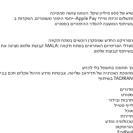
שיא של 600 מיליון שקל: הטוטו עושה מהפיכה
יחסי הימור משופרים, הפקדות ב-Apple Pay ותשלום זכיות מיידי
בשיתוף המועצה להסדר ההימורים בספורט
הפרויקט החדש שמסקרן רוכשים בפתח תקווה
קבוצת אלמוג מציגה את פרויקט MALA: מגדלי הפרימיום האחרונים בפתח תקווה
בשיתוף קבוצת אלמוג
כך תחסכו בחשמל בלי להזיע
מהפכת האנרגיה של תדיראן: שליטה, אבטחת מידע וניהול אקלים חכם בבי
בשיתוף TADIRAN
מדורים
ספורט
תרבות ובידור
לייף סטייל
אוכל
תיירות
טכנולוגיה ומדע
הורוסקופ
ForReal