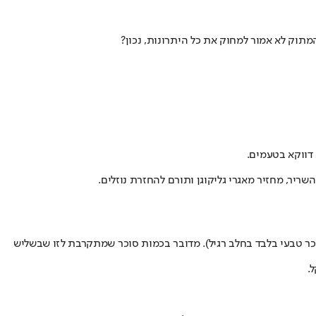
המתוק לא אמור למחוק את כל היתרונות, נכון?
ריר, מחזיר מאגרי גליקוגן ותורם להחזרת נוזלים.
 דל שומן (1%) יש בערך פי 2 עד 2.5 יותר סוכר מאותה כמות של חלב רגיל דל־שומן, כלומר כ־12 - 15 גרם סוכר (לעומת כ־6 גרם סוכר טבעי בלבד בחלב רגיל). מדובר בכמות סוכר שמתקרבת לזו שבשליש