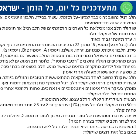
חלב רגיל נחשב זה מכבר למזון-על תזונתי, עשיר בסידן, חלבון וויטמינים.
התשובה אינה חד-משמעית.
שוקולד חלב אכן מכיל את כל הערכים התזונתיים של חלב רגיל, אך תוספת 
היתרונות של שוקולד חלב
1. ערך תזונתי גבוה מאוד
חלב (בכל צבע) מספק 18 מתוך 22 הרכיבים התזונתיים החיוניים שהגוף זקוק להם. הוא עשיר באופן טבעי ב:
סידן, חלבון איכותי, מגנזיום, זרחן, אשלגן, ויטמין A, ויטמין B12, ויטמין K2, אבץ.
ברוב המוצרים בישראל ובמדינות רבות נוספות החלב מועשר גם בוויטמין D.
רבים מהרכיבים האלה נחשבים “רכיבי מחסור”, כלומר רוב האנשים לא צורכ
במיוחד אצל ילדים: מחקרים מראים שכאשר מוגש חלב בטעמים בבתי ספר, צריכת החלב הכוללת עו
2. משקה התאוששות מעולה אחרי אימון
חלב שוקולד נחשב לאחד ממשקאות ההתאוששות הטובים והזולים ביותר. הוא מ
עשרות מחקרים הראו ששוקולד חלב רגיל מהמדף נותן תוצאות דומות ואף ט
מומלץ בעיקר אחרי אימונים אינטנסיביים או ארוכים, פחות רלוונטי אחרי פ
החסרונות של חלב שוקולד
הבעיה העיקרית היא לא החלב עצמו, אלא התוספות.
פחית קולה.
צריכה עודפת וממושכת של סוכר מגבירה סיכון לסוכרת מסוג 2, מחלות לב והשמנה. הקלוריות הנוספות גם הן מצטברות ויכולות לתרום לעלייה במשקל.
איך לצרוך חלב שוקולד בצורה חכמה?
1.
האופציה הבריאה ביותר היא תמיד חלב רגיל ללא תוספות.
2.
אם בכל זאת רוצים שוקולד: