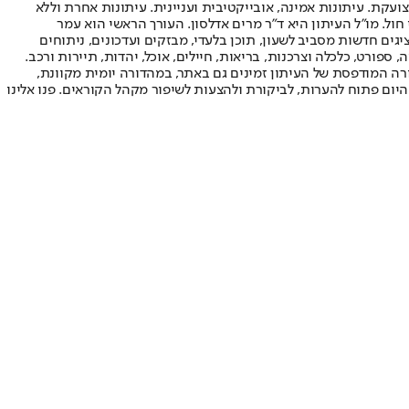
ועקת. עיתונות אמינה, אובייקטיבית ועניינית. עיתונות אחרת וללא
עור החשיפה הגבוה ביותר בימי חול. מו"ל העיתון היא ד"ר מרים אדלסון. העורך הראשי הוא עמר
 והעורך המייסד הוא עמוס רגב. אתרי האינטרנט של "ישראל היום" בעברית ובאנגלית, כמו כן היישומונים (אפליקציות) לאנדרואיד ול-iOS, מציגים חדשות מסביב לשעון, תוכן בלעדי, מבזקים ועדכונים, ניתוחים
, ספורט, כלכלה וצרכנות, בריאות, חיילים, אוכל, יהדות, תיירות ורכב.
דורה המודפסת של העיתון זמינים גם באתר, במהדורה יומית מקוונת,
היום פתוח להערות, לביקורת ולהצעות לשיפור מקהל הקוראים. פנו אלינו