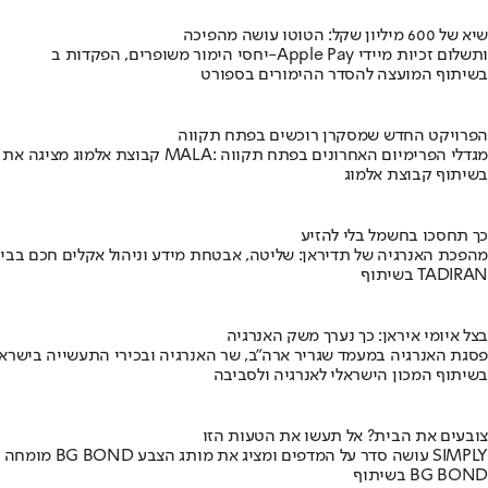
שיא של 600 מיליון שקל: הטוטו עושה מהפיכה
יחסי הימור משופרים, הפקדות ב-Apple Pay ותשלום זכיות מיידי
בשיתוף המועצה להסדר ההימורים בספורט
הפרויקט החדש שמסקרן רוכשים בפתח תקווה
קבוצת אלמוג מציגה את פרויקט MALA: מגדלי הפרימיום האחרונים בפתח תקווה
בשיתוף קבוצת אלמוג
כך תחסכו בחשמל בלי להזיע
מהפכת האנרגיה של תדיראן: שליטה, אבטחת מידע וניהול אקלים חכם בבי
בשיתוף TADIRAN
בצל איומי איראן: כך נערך משק האנרגיה
פסגת האנרגיה במעמד שגריר ארה"ב, שר האנרגיה ובכירי התעשייה בישראל
בשיתוף המכון הישראלי לאנרגיה ולסביבה
צובעים את הבית? אל תעשו את הטעות הזו
מומחה BG BOND עושה סדר על המדפים ומציג את מותג הצבע SIMPLY
בשיתוף BG BOND