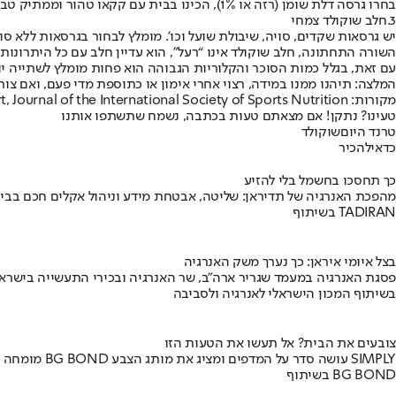
בחרו גרסה דלת שומן (רזה או 1%), הכינו בבית עם קקאו טהור וממתיק טבעי במינון נמוך (כך שולטים בסוכר ומקבלים גם נוגדי חמצון), התייחסו אליו כקינוח או משקה התאוששות, לא כמשקה יומיומי.
3.
חלב שוקולד צמחי
יש גרסאות שקדים, סויה, שיבולת שועל וכו’. מומלץ לבחור בגרסאות ללא סוכ
השורה התחתונה, חלב שוקולד אינו “רעל”, הוא עדיין חלב עם כל היתרונות ש
עם זאת, בגלל כמות הסוכר והקלוריות הגבוהה הוא פחות מומלץ לשתייה יו
המלצה: תיהנו ממנו במידה, רצוי אחרי אימון או כתוספת מדי פעם, ואם צו
מקורות
: Cleveland Clinic, International Journal of Sport, Journal of the International Society of Sports Nutrition
טעינו? נתקן! אם מצאתם טעות בכתבה, נשמח שתשתפו אותנו
טרנד היום
שוקולד
כדאי
להכיר
כך תחסכו בחשמל בלי להזיע
מהפכת האנרגיה של תדיראן: שליטה, אבטחת מידע וניהול אקלים חכם בבי
בשיתוף TADIRAN
בצל איומי איראן: כך נערך משק האנרגיה
פסגת האנרגיה במעמד שגריר ארה"ב, שר האנרגיה ובכירי התעשייה בישראל
בשיתוף המכון הישראלי לאנרגיה ולסביבה
צובעים את הבית? אל תעשו את הטעות הזו
מומחה BG BOND עושה סדר על המדפים ומציג את מותג הצבע SIMPLY
בשיתוף BG BOND