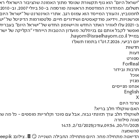
"ישראל היום" הוא גוף תקשורת שנוסד מתוך האמונה שהציבור הישראלי ראוי 
ת
ופרשנויות, וידיאו, פודקאסטים ושידורים חיים. פלטפורמות הדיגיטל של "ישרא
ב-2021 עלו לאוויר האתר החדש והיישומון החדש של "ישראל היום" בע
ואפשר לקבל אותם גם בניוזלטר. מועדון ההטבות הייחודי "הקליקה של ישרא
במייל hayom@israelhayom.co.il.
יום רביעי, 1.7.2026
ט"ז בתמוז תשפ"ו
חדשות
דעות
ספורט
ForReal
תרבות ובידור
אוכל
מגזין
אנחנו מגייסים
English
X
טרנד היום
האם שוקולד חלב בריא?
לשוקולד חלב ערך תזונתי גבוה, אבל עם סוכר וקלוריות מוספים - כל מה ש
נאוה סילוורה
20/11/2025, 09:54
,עודכן
2/12/2025, 14:13
0
השמעה
הדיאטה מתחילה מחר. היום מתחילה החבילה השנייה 😏🍫. צילום: freepik