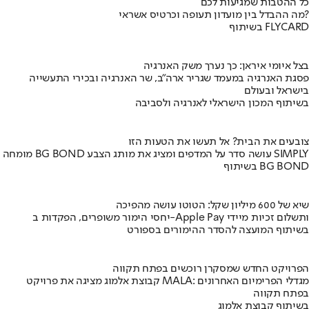
כל ההטבות שמגיעות לכם
מה ההבדל בין מועדון תעופה וכרטיס אשראי?
בשיתוף FLYCARD
בצל איומי איראן: כך נערך משק האנרגיה
פסגת האנרגיה במעמד שגריר ארה"ב, שר האנרגיה ובכירי התעשייה
בישראל ובעולם
בשיתוף המכון הישראלי לאנרגיה ולסביבה
צובעים את הבית? אל תעשו את הטעות הזו
מומחה BG BOND עושה סדר על המדפים ומציג את מותג הצבע SIMPLY
בשיתוף BG BOND
שיא של 600 מיליון שקל: הטוטו עושה מהפיכה
יחסי הימור משופרים, הפקדות ב-Apple Pay ותשלום זכיות מיידי
בשיתוף המועצה להסדר ההימורים בספורט
הפרויקט החדש שמסקרן רוכשים בפתח תקווה
קבוצת אלמוג מציגה את פרויקט MALA: מגדלי הפרימיום האחרונים
בפתח תקווה
בשיתוף קבוצת אלמוג