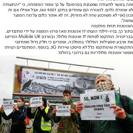
ומה באשר לתעודה שמצוגת בפרסום? על כך אומר המומחה, כי "יהתעודה
לא אומרת כלום. לכאורה הם עומדים בתקן iso 9001, אבל אפילו אם זה
נכון (אני לא משוכנע שזה לא מזויף), זה לא אומר כלום על מה המוצר
עושה".
האנטנות תחת מתקפה
בתוך כך, בניו-זילנד הוצתו 17 אנטנות מאז פרוץ המגפה על ידי מתנגדים,
בבריטניה הותקפו לפחות 77 אנטנות סלולר, ובארגון Mobile UK המייצג
את ארבע מפעילות הסלולר בממלכה, אומרים כי חלק גדול ממתקני
התקשורת שהותקפו כלל לא סיפקו שירות 5G. בנוסף, המתנגדים הציתו
מספר אנטנות סלולריות גם ברחבי בהולנד.