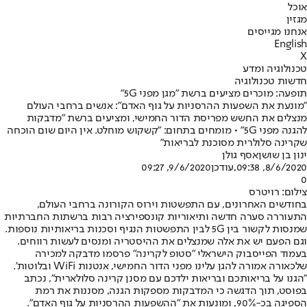
אוכל
מגזין
אנחנו מגייסים
English
X
טכנולוגיה ומדע
חדשות טכנולוגיה
תופעה: מוכרים מציעים ברשת "מגן מפני 5G"
"מונעת את השפעות ההרסניות על גוף האדם": אנשים ברחבי העולם
מנצלים את החשש מפריסת הדור החמישי, ומציעים ברשת "מדבקות
להגנה מפני 5G" • מומחים בתחום: "קשקוש מוחלט. אין היום שום הוכחה
שקרינה סלולרית מסוכנת לבריאות"
ינון בן שושן
אסף גולן
8/6/2020, 09:38
,עודכן
9/6/2020, 09:27
0
צילום: רויטרס
בחודשים האחרונים, עם התפשטות וירוס הקורונה ברחבי העולם,
התעוררה סערה חדשה ותיאוריות קונספירציה רבות ברשתות החברתיות
שמנסות לקשור בין 5G לבין התפשטות הנגיף וסכנות בריאותיות נוספות.
וגם הפעם יש את אלה שמנצלים את ההיסטריה ומנסים לעשות רווחים.
בעמוד הפייסבוק הישראלי "סטופ לקרינה" פרסמו מדבקה למכירה
שלכאורה אמורה להגן עלינו מפני הדור החמישי, אנטנות WiFi ובלוטות'.
"הגנו על בריאותכם ובריאות ילדכם עם מסנן קרינה סלולארית", נכתב
בפוסט, תוך הדגשה כי המדבקות מספקות הגנה, מסננות את רמת
הספיגה בכ-90%, ומונעות את "ההשפעות ההרסניות על גוף האדם".