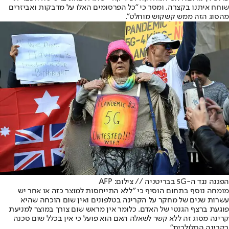
שוחח איתנו בקצרה, ומסר כי "כל הפרסומים האלו על מדבקות ואביזרים
מהסוג הזה ממש קשקוש מוחלט".
הפגנה נגד ה-5G בבריטניה // צילום: AFP
מומחה נוסף בתחום הוסיף כי "ללא התייחסות למוצר כזה או אחר יש
עשרות שנים של מחקר על הקרינה בטלפונים ואין שום הוכחה שהיא
פוגעת ברצף הגנטי של האדם. כלומר אין מראש שום צורך במוצר למניעת
קרינה מסוג זה ללא קשר לשאלה האם הוא פועל כי אין בכלל שום סכנה
בקרינה הסלולרית".