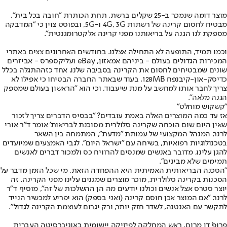
מוצר דומה שנמכר ב-25 שקלים ברשת, תחת הכותרת "חובה בכל בית",
מבטיח לחסום קרינה של רשתות 4G, 3G ו-5G, ובפוסט צוין כי "המדבקה
מספקת לנו הגנה על בריאותנו מפני קרינה אלקטרומגנטית".
וכמו תמיד, התופעה לא התחילה אצלנו. בחודשים האחרונים צצים באתרי
המכירות הגדולים בעולם - ביניהם אמאזון, eBay ועליקספרס - אביזרים
שונים שמבטיחים לחסום את הקרינה בסביבה שלנו. אחד כזה
התגלה בכלל
כדיסק-און-קי
בנפח 128MB, בעוד שבאתר החברה הבטיחו כי אפילו לא
צריך לחבר אותו למחשב על מנת שיעבוד, וכי הוא "הראשון בעולם שמספק
הגנה מלאה".
"קשקוש מוחלט"
אז עד כמה המוצרים האלה באמת עובדים? "בבסיס הדברים צריך לזכור
שאין היום שום הוכחה שקרינה סלולרית מסוכנת לבריאות' אומר ד״ר אורי
לרנר, המנהל המקצועי של עמותת ״מדעת״, המתמחה בין השאר
בטכנולוגיות רפואיות, בשיחה עם "ישראל היום". לגבי האמצעים שמיועדים
להגן עלינו, מדובר באנשים שמנסים להרוויח כס ולמכור דברים לאנשים
תמימים שלא מבינים".
"הסכנה הבריאותית האמיתית היא ההפחדה הזאת, מי שכל הזמן מדבר על
הסכנות בקרינה סלולרית, מוכר מוצרים שמגנים עלינו מפני הקרינה. זה
יוצר סטרס אצל אנשים וכולנו יודעים מה הן ההשלכות של זה", מוסיף ד"ר
לרנר. "אם המוצר אכן חוסם קרינה (ואני בספק) הוא יפריע למכשיר הנייד
לתקשר עם האנטנה, לשדר חזק יותר, ורק יגרום לעוצמת הקרינה לגדול".
פרופ’ דן מרום, ראש המחלקה לפיזיקה יישומית באוניברסיטה העברית