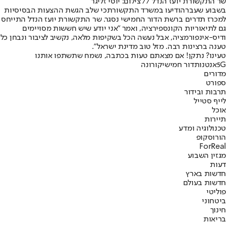
שר התקשורת יועז הנדל // צילום: יוסי זליגר
בשבוע שעבר
הודיעו במשרד התקשורת
כי שלב הגשת ההצעות הבסיסיות
למכרז תדרים ברשת הדור החמישי נסגר. שר התקשורת יועז הנדל התייחס
גם לתיאוריות הקונספירציה, ואמר "אני יודע שיש חששות מסויימים
ודיס-אינפורמציה, אבל נעשה הכל בשקיפות מלאה, נקשיב לציבור ונבחן כל
טענה ברצינות רבה. מזל טוב מדינת ישראל״.
טעינו? נתקן! אם מצאתם טעות בכתבה, נשמח שתשתפו אותנו
5G
אנטנות
דור חמישי
קורונה
מדורים
ספורט
תרבות ובידור
לייף סטייל
אוכל
תיירות
טכנולוגיה ומדע
הורוסקופ
ForReal
מגזין השבוע
דעות
חדשות בארץ
חדשות בעולם
פוליטי
ביטחוני
חינוך
בריאות