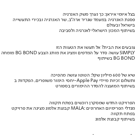
בצל איומי איראן: כך נערך משק האנרגיה
פסגת האנרגיה במעמד שגריר ארה"ב, שר האנרגיה ובכירי התעשייה
בישראל ובעולם
בשיתוף המכון הישראלי לאנרגיה ולסביבה
צובעים את הבית? אל תעשו את הטעות הזו
מומחה BG BOND עושה סדר על המדפים ומציג את מותג הצבע SIMPLY
בשיתוף BG BOND
שיא של 600 מיליון שקל: הטוטו עושה מהפיכה
יחסי הימור משופרים, הפקדות ב-Apple Pay ותשלום זכיות מיידי
בשיתוף המועצה להסדר ההימורים בספורט
הפרויקט החדש שמסקרן רוכשים בפתח תקווה
קבוצת אלמוג מציגה את פרויקט MALA: מגדלי הפרימיום האחרונים
בפתח תקווה
בשיתוף קבוצת אלמוג