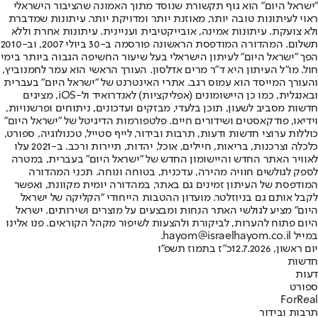
"ישראל היום" הוא גוף תקשורת שנוסד מתוך האמונה שהציבור הישראלי
ראוי לעיתונות טובה יותר, מאוזנת יותר ומדויקת יותר. עיתונות שמדברת
ולא צועקת. עיתונות אמינה, אובייקטיבית ועניינית. עיתונות אחרת וללא
תשלום. המהדורה המודפסת הראשונה פורסמה ב-30 ביולי 2007, וב-2010
הפך "ישראל היום" לעיתון הישראלי בעל שיעור החשיפה הגבוה ביותר בימי
חול. מו"ל העיתון היא ד"ר מרים אדלסון. העורך הראשי הוא עמר לחמנוביץ,
והעורך המייסד הוא עמוס רגב. אתרי האינטרנט של "ישראל היום" בעברית
ובאנגלית, כמו כן היישומונים (אפליקציות) לאנדרואיד ול-iOS, מציגים
חדשות מסביב לשעון, תוכן בלעדי, מבזקים ועדכונים, ניתוחים ופרשנויות,
וידיאו, פודקאסטים ושידורים חיים. פלטפורמות הדיגיטל של "ישראל היום"
כוללות ערוצי חדשות ודעות, תרבות ובידור, לייף סטייל, טכנולוגיה, ספורט,
כלכלה וצרכנות, בריאות, חיילים, אוכל, יהדות, תיירות ורכב. ב-2021 עלו
לאוויר האתר החדש והיישומון החדש של "ישראל היום" בעברית, במטרה
לספק לגולשים חוויה מהירה, עדכנית, בטוחה ונוחה. תכני המהדורה
המודפסת של העיתון זמינים גם באתר, במהדורה יומית מקוונת, ואפשר
לקבל אותם גם בניוזלטר. מועדון ההטבות הייחודי "הקליקה של ישראל
היום" מציע לגולשי האתר הנחות ומבצעים על מוצרים ושירותים. ישראל
היום פתוח להערות, לביקורת ולהצעות לשיפור מקהל הקוראים. פנו אלינו
במייל hayom@israelhayom.co.il.
יום ראשון, 12.7.2026
כ"ז בתמוז תשפ"ו
חדשות
דעות
ספורט
ForReal
תרבות ובידור