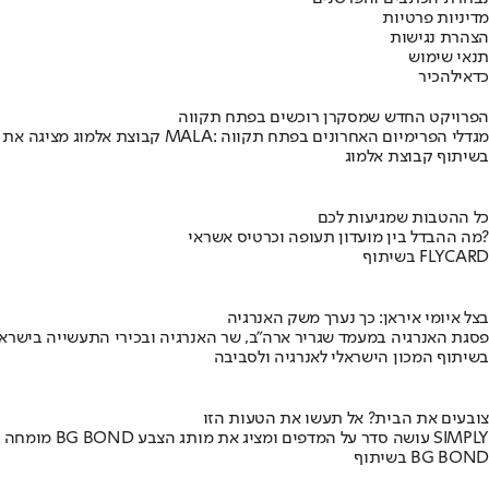
מדיניות פרטיות
הצהרת נגישות
תנאי שימוש
כדאי
להכיר
הפרויקט החדש שמסקרן רוכשים בפתח תקווה
קבוצת אלמוג מציגה את פרויקט MALA: מגדלי הפרימיום האחרונים בפתח תקווה
בשיתוף קבוצת אלמוג
כל ההטבות שמגיעות לכם
מה ההבדל בין מועדון תעופה וכרטיס אשראי?
בשיתוף FLYCARD
בצל איומי איראן: כך נערך משק האנרגיה
פסגת האנרגיה במעמד שגריר ארה"ב, שר האנרגיה ובכירי התעשייה בישראל
בשיתוף המכון הישראלי לאנרגיה ולסביבה
צובעים את הבית? אל תעשו את הטעות הזו
מומחה BG BOND עושה סדר על המדפים ומציג את מותג הצבע SIMPLY
בשיתוף BG BOND