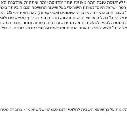
לעיתונות טובה יותר, מאוזנת יותר ומדויקת יותר. עיתונות שמדברת ולא צ
שלום. המהדורה המודפסת הראשונה פורסמה ב-30 ביולי 2007, וב-2010 הפך "ישראל היום" לעיתון הישראלי בעל שי
לחמנוביץ,
ל היום" כוללות ערוצי חדשות ודעות, תרבות ובידור, לייף סטייל, טכנולוגיה
ברית, במטרה לספק לגולשים חוויה מהירה, עדכנית, בטוחה ונוחה. תכני המה
ל היום" מציע לגולשי האתר הנחות ומבצעים על מוצרים ושירותים. ישראל 
נות על כך שהוא השבית לחלוטין דגם ספציפי של שיאומי • בחברה מסרו: 