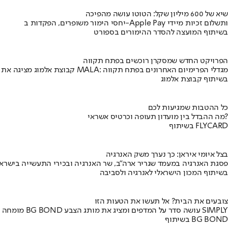
שיא של 600 מיליון שקל: הטוטו עושה מהפיכה
יחסי הימור משופרים, הפקדות ב-Apple Pay ותשלום זכיות מיידי
בשיתוף המועצה להסדר ההימורים בספורט
הפרויקט החדש שמסקרן רוכשים בפתח תקווה
קבוצת אלמוג מציגה את פרויקט MALA: מגדלי הפרימיום האחרונים בפתח תקווה
בשיתוף קבוצת אלמוג
כל ההטבות שמגיעות לכם
מה ההבדל בין מועדון תעופה וכרטיס אשראי?
בשיתוף FLYCARD
בצל איומי איראן: כך נערך משק האנרגיה
פסגת האנרגיה במעמד שגריר ארה"ב, שר האנרגיה ובכירי התעשייה בישראל
בשיתוף המכון הישראלי לאנרגיה ולסביבה
צובעים את הבית? אל תעשו את הטעות הזו
מומחה BG BOND עושה סדר על המדפים ומציג את מותג הצבע SIMPLY
בשיתוף BG BOND