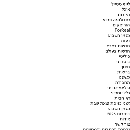
לייף סטייל
אוכל
תיירות
טכנולוגיה ומדע
הורוסקופ
ForReal
מגזין השבוע
דעות
חדשות בארץ
חדשות בעולם
פוליטי
ביטחוני
חינוך
בריאות
משפט
תחבורה
פוליטי-מדיני
כללי ומידע
דף הבית
זמני כניסת וצאת שבת
מגזין השבוע
בחירות 2026
אודות
צור קשר
נבחרת הכתבים והפרשנים