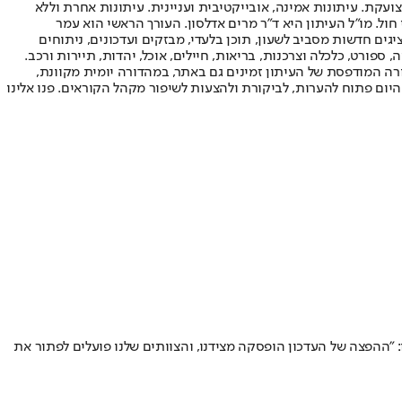
ועקת. עיתונות אמינה, אובייקטיבית ועניינית. עיתונות אחרת וללא
עור החשיפה הגבוה ביותר בימי חול. מו"ל העיתון היא ד"ר מרים אדלסון. העורך הראשי הוא עמר
 והעורך המייסד הוא עמוס רגב. אתרי האינטרנט של "ישראל היום" בעברית ובאנגלית, כמו כן היישומונים (אפליקציות) לאנדרואיד ול-iOS, מציגים חדשות מסביב לשעון, תוכן בלעדי, מבזקים ועדכונים, ניתוחים
, ספורט, כלכלה וצרכנות, בריאות, חיילים, אוכל, יהדות, תיירות ורכב.
דורה המודפסת של העיתון זמינים גם באתר, במהדורה יומית מקוונת,
היום פתוח להערות, לביקורת ולהצעות לשיפור מקהל הקוראים. פנו אלינו
"ההפצה של העדכון הופסקה מצידנו, והצוותים שלנו פועלים לפתור את