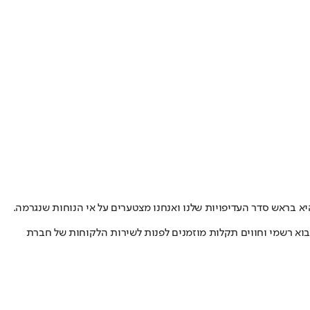
י מספר משתמשים ב-Mi A3 מתמודדים עם בעיות בעדכון ה-OTA האחרון של אנדרואיד 11. חוויית הלקוח היא בראש סדר העדיפויות שלנו ואנחנו מצטערים על אי הנוחות שנגרמה.
המילטון, היבואנית הרשמית של שיאומי בישראל, מסרו בתגובה ל"ישראל היום": "בהמשך לתגובת שיאומי העולמית, לקוחות שרכשו Mi A3 ביבוא רשמי וחווים תקלות מוזמנים לפנות לשירות הלקוחות של חברת