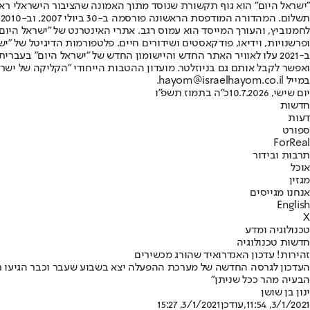
"ישראל היום" הוא גוף תקשורת שנוסד מתוך האמונה שהציבור הישראלי ראוי 
ת
ופרשנויות, וידיאו, פודקאסטים ושידורים חיים. פלטפורמות הדיגיטל של "ישרא
ב-2021 עלו לאוויר האתר החדש והיישומון החדש של "ישראל היום" בע
ואפשר לקבל אותם גם בניוזלטר. מועדון ההטבות הייחודי "הקליקה של ישרא
במייל hayom@israelhayom.co.il.
יום שישי, 10.7.2026
כ"ה בתמוז תשפ"ו
חדשות
דעות
ספורט
ForReal
תרבות ובידור
אוכל
מגזין
אנחנו מגייסים
English
X
טכנולוגיה ומדע
חדשות טכנולוגיה
זהירות! עדכון האנדרואיד שהורג מכשירים
העדכון לגרסה החדשה של מערכת ההפעלה יצא בשבוע שעבר וכבר הגיעו תלו
הבעיה מהר ככל שניתן"
ינון בן שושן
3/1/2021, 11:54
,עודכן
3/1/2021, 15:27