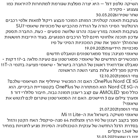
השיקה טלפון דגל – היא יצרה מפלצת שגורמת למתחרות להיראות כמו
צעצוע • סקירה
שחר שפירו
30.03.2026
בעקבות תאונה קטלנית: המותג המוכר מבצע ריקול למאות אלפי רכבים
הרגולטור הסיני הורה על הורדה מהכביש של מכוניות שיאומי SU7
בעקבות תאונה במרץ שבה נהרגו שלושה נוסעים • כעת, החברה תספק
עדכון תוכנה אלחוטי חינם לכל הרכבים הפגועים, בעוד היריבות חוששות
שהמהלך יהפוך את שוק המכוניות הסיני על פיו
סוכנויות הידיעות
19.09.2025
שיאומי מציגה: צמד סמארטפונים וטאבלט חדשים
המכשירים החדשים של שיאומי: סמארטפון עם טעינה מלאה ב-17 דקות •
טאבלט אנדרואיד ראשון של החברה בישראל • שיאומי מציעה בדגמי ה-11T
תיקון מסך ללא עלות בחצי השנה הראשונה
צחי הופמן
12.10.2021
OnePlus Nord CE 5G: האם זה המכשיר שיחליף את השיאומי שלכם?
ה-Nord CE 5G הוא המתחרה של OnePlus בקטגוריית הביניים, הוא
כולל מסך AMOLED עם קצב ריענון תמונה גבוה, חיבור סלולרי דור 5
ומערך צילום עם 3 חיישנים. האם זה הסמארטפון שיגרום לכם לנטוש את
שיאומי?
צחי הופמן
21.07.2021
שיאומי משיקה בישראל את ה-Mi 11 Lite
מסך בקצב רענון של 90 הרץ ומצלמת 64 מגה-פיקסל: האח הקטן והזול
בסדרת הדגל החדשה של ענקית הטכנולוגיה הסינית מגיע לחנויות במחיר
של 1,349 שקלים
ינון בן שושן
31.03.2021