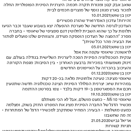
שואב אבק קטן ומנורת תקרה חכמה: היצרנית הסינית הפופולרית החלה
למכור בארץ מגוון נוסף של מוצרים חכמים לבית
ינון בן שושן
10.01.2021
זהירות! עדכון האנדרואיד שהורג מכשירים
העדכון לגרסה החדשה של מערכת ההפעלה יצא בשבוע שעבר וכבר הגיעו
תלונות על כך שהוא השבית לחלוטין דגם ספציפי של שיאומי • בחברה
מסרו: "ההפצה של העדכון הופסקה מצידנו, והצוותים שלנו פועלים לפתור
את הבעיה מהר ככל שניתן"
ינון בן שושן
03.01.2021
לראשונה: שיאומי עקפה את אפל
ענקית הטכנולוגיה הסינית הפכה ליצרנית השלישית בגודלה בעולם, עם
זינוק משמעותי במכירות ברבעון האחרון • בין הסיבות: מגפת הקורונה
והעיכוב בהכרזה על האייפונים החדשים
ינון בן שושן
01.12.2020
שיאומי מציגה: טעינה אלחוטית מלאה בכ-20 דקות
במהירות שיא: יצרנית הסלולר הסינית הציגה טכנולוגיה חדשה שתטעין
חכם את הסמארטפון ב-19 דקות בלבד • צפו בסרטון ההדגמה
ינון בן שושן
19.10.2020
שיאומי Mi 10 - כמעט מושלם, אבל לא הכי משתלם
מכשיר הדגל של החברה הסינית מציג את המפרט החזק בשוק, ומצלמה
כמעט מושלמת • הבעיה: המחיר שמתקרב למכשירי הדגל של המתחרות •
זה מה שחשבנו
אריאל גביש
21.05.2020
תגיות קשורות