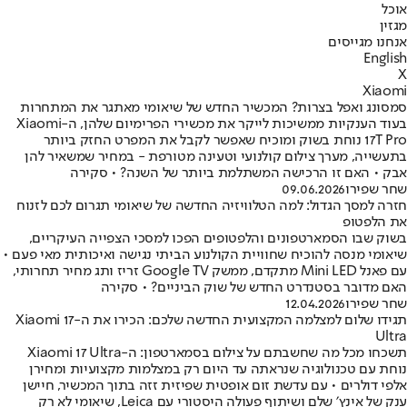
אוכל
מגזין
אנחנו מגייסים
English
X
Xiaomi
סמסונג ואפל בצרות? המכשיר החדש של שיאומי מאתגר את המתחרות
בעוד הענקיות ממשיכות לייקר את מכשירי הפרימיום שלהן, ה-Xiaomi
17T Pro נוחת בשוק ומוכיח שאפשר לקבל את המפרט החזק ביותר
בתעשייה, מערך צילום קולנועי וטעינה מטורפת - במחיר שמשאיר להן
אבק • האם זו הרכישה המשתלמת ביותר של השנה? • סקירה
שחר שפירו
09.06.2026
חזרה למסך הגדול: למה הטלוויזיה החדשה של שיאומי תגרום לכם לזנוח
את הלפטופ
בשוק שבו הסמארטפונים והלפטופים הפכו למסכי הצפייה העיקריים,
שיאומי מנסה להוכיח שחוויית הקולנוע הביתי נגישה ואיכותית מאי פעם •
עם פאנל Mini LED מתקדם, ממשק Google TV זריז ותג מחיר תחרותי,
האם מדובר בסטנדרט החדש של שוק הביניים? • סקירה
שחר שפירו
12.04.2026
תגידו שלום למצלמה המקצועית החדשה שלכם: הכירו את ה-Xiaomi 17
Ultra
תשכחו מכל מה שחשבתם על צילום בסמארטפון: ה-Xiaomi 17 Ultra
נוחת עם טכנולוגיה שנראתה עד היום רק במצלמות מקצועיות ומחירן
אלפי דולרים • עם עדשת זום אופטית שפיזית זזה בתוך המכשיר, חיישן
ענק של אינץ׳ שלם ושיתוף פעולה היסטורי עם Leica, שיאומי לא רק