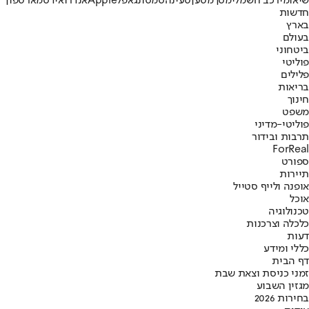
שיאומי
רכב חשמלי
מסך
מטען
טעינה
סמסונג
אפל
Apple
אנדרואיד
סמארטפון
חדשות
בארץ
בעולם
ביטחוני
פוליטי
פלילים
בריאות
חינוך
משפט
פוליטי-מדיני
תרבות ובידור
ForReal
ספורט
תיירות
אופנה ולייף סטייל
אוכל
טכנולוגיה
כלכלה וצרכנות
דעות
כללי ומידע
דף הבית
זמני כניסת וצאת שבת
מגזין השבוע
בחירות 2026