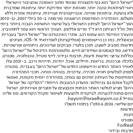
"ישראל היום" הוא גוף תקשורת שנוסד מתוך האמונה שהציבור הישראלי
ראוי לעיתונות טובה יותר, מאוזנת יותר ומדויקת יותר. עיתונות שמדברת
ולא צועקת. עיתונות אמינה, אובייקטיבית ועניינית. עיתונות אחרת וללא
תשלום. המהדורה המודפסת הראשונה פורסמה ב-30 ביולי 2007, וב-2010
הפך "ישראל היום" לעיתון הישראלי בעל שיעור החשיפה הגבוה ביותר בימי
חול. מו"ל העיתון היא ד"ר מרים אדלסון. העורך הראשי הוא עמר לחמנוביץ,
והעורך המייסד הוא עמוס רגב. אתרי האינטרנט של "ישראל היום" בעברית
ובאנגלית, כמו כן היישומונים (אפליקציות) לאנדרואיד ול-iOS, מציגים
חדשות מסביב לשעון, תוכן בלעדי, מבזקים ועדכונים, ניתוחים ופרשנויות,
וידיאו, פודקאסטים ושידורים חיים. פלטפורמות הדיגיטל של "ישראל היום"
כוללות ערוצי חדשות ודעות, תרבות ובידור, לייף סטייל, טכנולוגיה, ספורט,
כלכלה וצרכנות, בריאות, חיילים, אוכל, יהדות, תיירות ורכב. ב-2021 עלו
לאוויר האתר החדש והיישומון החדש של "ישראל היום" בעברית, במטרה
לספק לגולשים חוויה מהירה, עדכנית, בטוחה ונוחה. תכני המהדורה
המודפסת של העיתון זמינים גם באתר, במהדורה יומית מקוונת, ואפשר
לקבל אותם גם בניוזלטר. מועדון ההטבות הייחודי "הקליקה של ישראל
היום" מציע לגולשי האתר הנחות ומבצעים על מוצרים ושירותים. ישראל
היום פתוח להערות, לביקורת ולהצעות לשיפור מקהל הקוראים. פנו אלינו
במייל hayom@israelhayom.co.il.
יום שלישי, 30.6.2026
ט"ו בתמוז תשפ"ו
חדשות
דעות
ספורט
ForReal
תרבות ובידור