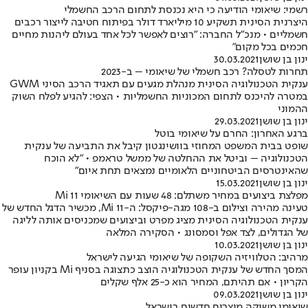
רשמי: שיאומי הודיעה כי היא נכנסת לתחום הרכב החשמלי
היצרנית הסינית תשקיע 10 מיליארד דולר בפיתוח חטיבה לייצור רכבים
חשמליים • מנכ"ל החברה: "רוצים לאפשר לכל אחד בעולם ליהנות מחיים
חכמים בכל מקום"
ינון בן שושן
30.03.2021
תחרות לטסלה? רכב חשמלי של שיאומי – ב-2023
ענקית הטכנולוגיה הסינית מנהלת מגעים עם תאגיד הרכב הסיני GWM
במטרה להיכנס לתחום המכוניות החשמליות • הצפי: להגיע לפלח השוק
ההמוני
ינון בן שושן
29.03.2021
ברגע האחרון: החרם על שיאומי בוטל
שופט בבית המשפט המחוזי בוושינגטון קיבל את התביעה של ענקית
הטכנולוגיה – וביטל את ההחלטה של ממשל טראמפ • "לא הוכח
שהאינטרסים הביטחוניים הלאומיים נמצאים תחת איום"
ינון בן שושן
15.03.2021
מפלצת ביצועים במחיר משתלם: 48 שעות עם השיאומי Mi 11
טעינה מהירה וצילום ב-108 מגה-פיקסל: ה-Mi 11, מכשיר הדגל החדש של
ענקית הטכנולוגיה הסינית מציג מפרט וביצועים שמכניסים אותה לליגה
של הגדולים, לצד אפל וסמסונג • הסקירה המלאה
ינון בן שושן
10.03.2021
מרהיב: הטלוויזיה השקופה של שיאומי הגיעה לישראל
המסך החדש של ענקית הטכנולוגיה הוצב כתצוגה בסניף Mi בקניון עופר
הקריון • אם תהיתם, המחיר הוא כ-25 אלף שקלים
ינון בן שושן
09.03.2021
שיאומי משיקה מוצרים חדשים בישראל