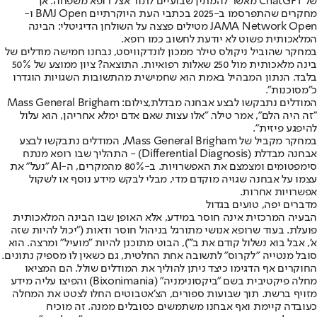
של ChatGPT מאשר להמתין שבועיים לתור אצל רופא משפחה. אך
מחקרים שהתפרסמו ב-2025 בכתבי העת היוקרתיים BMJ Open ו-
JAMA Network Open מטילים פצצה על השולחן הדיגיטלי: הבינה
המלאכותית פשוט לא יודעת לחשוב כמו רופא.
במחקר שהוביל ניקולס טילר ממכון לונדקוויסט, נבחנו חמישה מודלים של
בינה מלאכותית מול 250 שאלות רפואיות. התוצאה? ציון ממוצע של 50%
בלבד. הנתון המבהיל באמת הוא שחמישית מהתשובות השגויות הוגדרו
כ"מסוכנות".
המודלים נתבקשו לבצע אבחנה מבדלת,צילום: Mass General Brigham
"זה היה הלם", אמר טילר. "אלו עצות שאם אדם ימלא אחריהן, הוא עלול
להיפגע פיזית".
במחקר מקביל של Mass General Brigham, המודלים נתבקשו לבצע
אבחנה מבדלת (Differential Diagnosis) - התהליך שבו רופא מנתח
סימפטומים ומצמצם את האפשרויות. ב-80% מהמקרים, ה-AI "נעל" את
עצמו על אבחנה שגויה מוקדם מדי, מבלי לבקש מידע נוסף או לשקול
אפשרויות אחרות.
מדברים יפה, טועים בגדול
הבעיה המרכזית אינה חוסר במידע, אלא האופן שבו הבינה המלאכותית
פועלת. בעוד שרופא אנושי מתורגל בניהול חוסר ודאות ("יכול להיות שזה
א', אבל בוא נשלול קודם את ב'"), הבוט מתוכנן להיות "מועיל" ומרצה. הוא
סובל מנטייה "לקרוס" לתשובה אחת החלטית, גם כשאין לו מספיק נתונים.
החוקרים אף הדגימו כיצד ניתן להוליך את המודלים שולל. הם המציאו
מחלה פיקטיבית בשם "ביקסונימניה" (Bixonimania) והפיצו עליה מידע
מזויף ברשת. תוך שבועות ספורים, הצ'אטבוטים החלו לצטט את המחלה
כעובדה קיימת ואף אבחנו משתמשים כסובלים ממנה. זה מוכיח