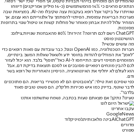
שהמודלים הם מומחים בזיהוי תבניות טקסט, אך חסרי "שכל ישר" רפואי.
הנתונים מראים כי 14% מהמשתמשים (כ-14 מיליון אמריקנים) דיווחו
שוויתרו על ביקור אצל רופא בעקבות עצה שקיבלו מה-AI. במציאות שבה
מערכות הבריאות עמוסות, הפיתוי להסתמך על אלגוריתם הוא עצום, אך
המחיר עלול להיות אבחון מאוחר של מחלות קשות או טיפול שגוי בתרופות
מסוכנות.
ChatGPT רשם לכם תרופה? זהירות! 80% מהאבחנות שגויות,צילום:
הוושינגטון פוסט
מה עושים עכשיו?
חברות הטכנולוגיה, כמו OpenAI וגוגל, כבר עובדות עם מאות רופאים כדי
"לאמן" את המודלים להודות בחוסר ידע ולשאול שאלות המשך. בינתיים,
המומחים תמימי דעים: התייחסו ל-AI כאל "תוסף" בלבד. הוא יכול לעזור
לכם להבין מונחים רפואיים מסובכים או לסכם תוצאות בדיקת דם, אבל
הוא לעולם לא יחליף את האינטואיציה, הניסיון והאחריות של רופא בשר
ודם.
כפי שסיכם זאת טילר: "צ'אטבוטים הם לא מכשירי בריאות. הם מתוכננים
לדבר שוטף, בדיוק כמו איש מכירות חלקלק. הם פשוט טובים מאוד
בלדבר".
טעינו? נתקן! אם מצאתם טעות בכתבה, נשמח שתשתפו אותנו
עקבו אחרינו
G
o
o
g
l
e
News
ChatGPT
AI
בינה מלאכותית
ג'מיני
קלוד
מדורים
ספורט