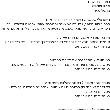
הצהרת נגישות
תנאי שימוש
כדאי
להכיר
הישראלי שפגש את נשיא איראן - ודיבר איתו
חרם בבית הספר, בית בלי אמצעים ומחברת אחת שהפכה למפלט - כך
הפך יניב חלילי לעיתונאי שפגש את נשיא איראן, כוכבי הוליווד ומלכה אחת
גיל 65 הוא רק אמצע הדרך להשקעה
תוחלת החיים מתארכת והכסף חייב לעבוד: כך תתכננו אופק כלכלי נכון
בשיתוף מנורה מבטחים
הטעויות שיחתכו לכם את קצבת הפנסיה
ממשיכת כספים ועד חוסר תכנון – הצעדים שיצילו את הכסף שלכם
בשיתוף מנורה מבטחים
עובדי מגזר ציבורי? הפנסיה שלכם השתנתה
קל ללכת לאיבוד בין התוספות והשינויים שהנהיגה המדינה. כך תמנעו
מפערים בקצבה
בשיתוף מנורה מבטחים
אינטואיציה? אל תסמכו עליה תמיד