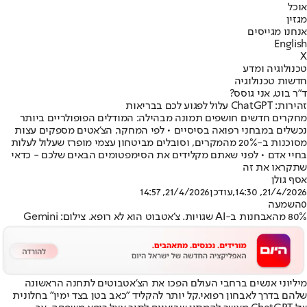
אוכל
מגזין
אנחנו מגייסים
English
X
טכנולוגיה ומדע
חדשות טכנולוגיה
ד"ר בוט, אני גוסס?
זהירות: ChatGPT עלול לפגוע לכם בבריאות
מחקרים חדשים חושפים תמונה מבהילה: המודלים הפופולריים ביותר
נכשלים במבחני רפואה בסיסיים • לפי המחקר, הצ'אטים מספקים עצות
מסוכנות ב-20% מהמקרים, וסובלים מביטחון עצמי מופרז שעלול לעלות
בחיי אדם • לפני שאתם מקלידים את הסימפטומים הבאים שלכם - כדאי
שתקראו את זה
אסף גולן
21/4/2026, 14:30
,עודכן
21/4/2026, 14:57
0
השמעה
80% מהאבחנות ב-AI שגויות. צ'אטבוט הוא לא רופא. צילום: Gemini
מיליוני אנשים ברחבי העולם הפכו את הצ'אטבוטים לתחנה הראשונה
שלהם בדרך לאבחון רפואי.
קל יותר להקליד "כאב בטן בצד ימין" בחלונית