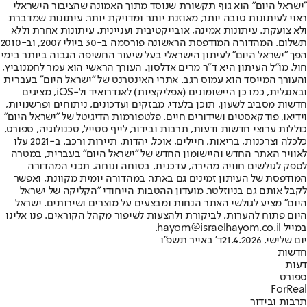
"ישראל היום" הוא גוף תקשורת שנוסד מתוך האמונה שהציבור הישראלי
ראוי לעיתונות טובה יותר, מאוזנת יותר ומדויקת יותר. עיתונות שמדברת
ולא צועקת. עיתונות אמינה, אובייקטיבית ועניינית. עיתונות אחרת וללא
תשלום. המהדורה המודפסת הראשונה פורסמה ב-30 ביולי 2007, וב-2010
הפך "ישראל היום" לעיתון הישראלי בעל שיעור החשיפה הגבוה ביותר בימי
חול. מו"ל העיתון היא ד"ר מרים אדלסון. העורך הראשי הוא עמר לחמנוביץ,
והעורך המייסד הוא עמוס רגב. אתרי האינטרנט של "ישראל היום" בעברית
ובאנגלית, כמו כן היישומונים (אפליקציות) לאנדרואיד ול-iOS, מציגים
חדשות מסביב לשעון, תוכן בלעדי, מבזקים ועדכונים, ניתוחים ופרשנויות,
וידיאו, פודקאסטים ושידורים חיים. פלטפורמות הדיגיטל של "ישראל היום"
כוללות ערוצי חדשות ודעות, תרבות ובידור, לייף סטייל, טכנולוגיה, ספורט,
כלכלה וצרכנות, בריאות, חיילים, אוכל, יהדות, תיירות ורכב. ב-2021 עלו
לאוויר האתר החדש והיישומון החדש של "ישראל היום" בעברית, במטרה
לספק לגולשים חוויה מהירה, עדכנית, בטוחה ונוחה. תכני המהדורה
המודפסת של העיתון זמינים גם באתר, במהדורה יומית מקוונת, ואפשר
לקבל אותם גם בניוזלטר. מועדון ההטבות הייחודי "הקליקה של ישראל
היום" מציע לגולשי האתר הנחות ומבצעים על מוצרים ושירותים. ישראל
היום פתוח להערות, לביקורת ולהצעות לשיפור מקהל הקוראים. פנו אלינו
במייל hayom@israelhayom.co.il.
יום שלישי, 21.4.2026
ד' באייר תשפ"ו
חדשות
דעות
ספורט
ForReal
תרבות ובידור