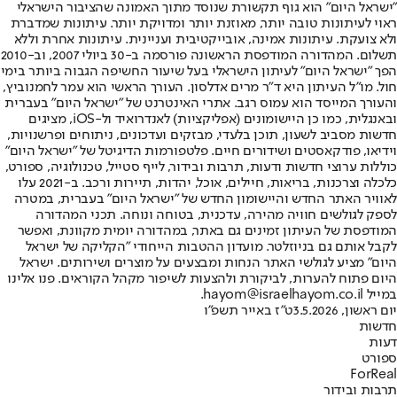
"ישראל היום" הוא גוף תקשורת שנוסד מתוך האמונה שהציבור הישראלי
ראוי לעיתונות טובה יותר, מאוזנת יותר ומדויקת יותר. עיתונות שמדברת
ולא צועקת. עיתונות אמינה, אובייקטיבית ועניינית. עיתונות אחרת וללא
תשלום. המהדורה המודפסת הראשונה פורסמה ב-30 ביולי 2007, וב-2010
הפך "ישראל היום" לעיתון הישראלי בעל שיעור החשיפה הגבוה ביותר בימי
חול. מו"ל העיתון היא ד"ר מרים אדלסון. העורך הראשי הוא עמר לחמנוביץ,
והעורך המייסד הוא עמוס רגב. אתרי האינטרנט של "ישראל היום" בעברית
ובאנגלית, כמו כן היישומונים (אפליקציות) לאנדרואיד ול-iOS, מציגים
חדשות מסביב לשעון, תוכן בלעדי, מבזקים ועדכונים, ניתוחים ופרשנויות,
וידיאו, פודקאסטים ושידורים חיים. פלטפורמות הדיגיטל של "ישראל היום"
כוללות ערוצי חדשות ודעות, תרבות ובידור, לייף סטייל, טכנולוגיה, ספורט,
כלכלה וצרכנות, בריאות, חיילים, אוכל, יהדות, תיירות ורכב. ב-2021 עלו
לאוויר האתר החדש והיישומון החדש של "ישראל היום" בעברית, במטרה
לספק לגולשים חוויה מהירה, עדכנית, בטוחה ונוחה. תכני המהדורה
המודפסת של העיתון זמינים גם באתר, במהדורה יומית מקוונת, ואפשר
לקבל אותם גם בניוזלטר. מועדון ההטבות הייחודי "הקליקה של ישראל
היום" מציע לגולשי האתר הנחות ומבצעים על מוצרים ושירותים. ישראל
היום פתוח להערות, לביקורת ולהצעות לשיפור מקהל הקוראים. פנו אלינו
במייל hayom@israelhayom.co.il.
יום ראשון, 3.5.2026
ט"ז באייר תשפ"ו
חדשות
דעות
ספורט
ForReal
תרבות ובידור