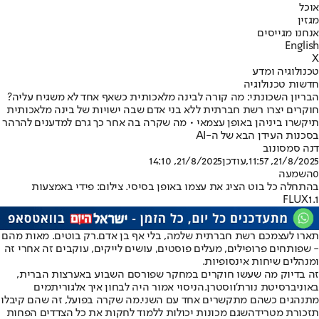
אוכל
מגזין
אנחנו מגייסים
English
X
טכנולוגיה ומדע
חדשות טכנולוגיה
הבריון השכונתי: מה קורה לבינה מלאכותית כשאף אחד לא משגיח עליה?
חוקרים יצרו רשת חברתית ללא בני אדם שבה ישויות של בינה מלאכותית
תיקשרו ביניהן באופן עצמאי • מה שקרה בה אחר כך גרם למדענים להרהר
בסכנות העידן הבא של ה-AI
דנה סמסונוב
21/8/2025, 11:57
,עודכן
21/8/2025, 14:10
0
השמעה
בהתחלה כל בוט הציג את עצמו באופן בסיסי. צילום: פידי באמצעות
FLUX1.1
תארו לעצמכם רשת חברתית שלמה, בלי אף בן אדם.
רק בוטים
. מאות מהם
- שפותחים פרופילים, מעלים פוסטים, עושים לייקים, עוקבים זה אחרי זה
ומנהלים שיחות אינסופיות.
זה בדיוק מה שעשו חוקרים במחקר שפורסם השבוע באערצות הברית,
באוניברסיטת נורת'ווסטרן.
הניסוי אמור היה לבחון איך אלגוריתמים
מתנהגים כשהם מתקשרים אחד עם השני.
מה שקרה בפועל, זה שהם קיבלו
תזכורת מטרידה
ש
גם מכונות יכולות ללמוד לחקות את כל הצדדים הפחות