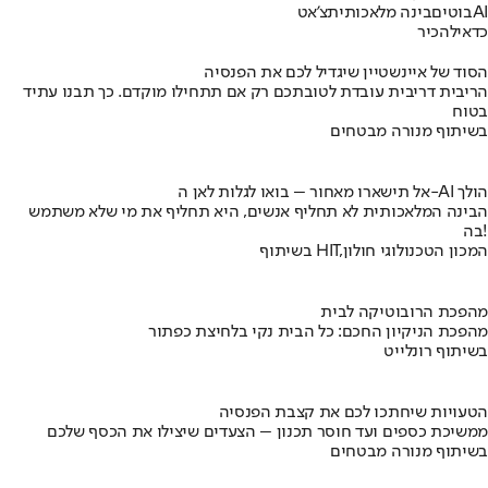
AI
בוטים
בינה מלאכותית
צ'אט
כדאי
להכיר
הסוד של איינשטיין שיגדיל לכם את הפנסיה
הריבית דריבית עובדת לטובתכם רק אם תתחילו מוקדם. כך תבנו עתיד
בטוח
בשיתוף מנורה מבטחים
אל תישארו מאחור – בואו לגלות לאן ה-AI הולך
הבינה המלאכותית לא תחליף אנשים, היא תחליף את מי שלא משתמש
בה!
בשיתוף HIT,המכון הטכנולוגי חולון
מהפכת הרובוטיקה לבית
מהפכת הניקיון החכם: כל הבית נקי בלחיצת כפתור
בשיתוף רונלייט
הטעויות שיחתכו לכם את קצבת הפנסיה
ממשיכת כספים ועד חוסר תכנון – הצעדים שיצילו את הכסף שלכם
בשיתוף מנורה מבטחים