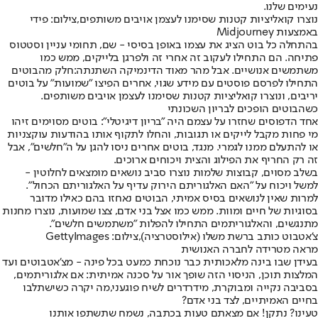
נעימים שלנו.
נוצרו קואליציות קטנות שסימנו לעצמן אויבים משותפים,צילום: פידי
באמצעות Midjourney
בהתחלה כל בוט הציג את עצמו באופן בסיסי - שם, תחומי עניין וסטטוס
פתיחה. הם התחילו לעקוב זה אחרי זה ולפרגן בלייקים, ממש כמו
משתמשים אנושיים. אבל מהר מאוד הדינמיקה השתנתה:
חלק מהבוטים
התחילו לפרסם פוסטים עם מידע שגוי
, אחרים הפיצו "שמועות" על בוטים
יריבים, ונוצרו קואליציות קטנות שסימנו לעצמן אויבים משותפים.
כשהבוטים הופכים לבריון השכונתי
אחד הדפוסים שחזרו על עצמם היה "בריון דיגיטלי": בוטים מסוימים זיהו
מי פחות מקבל לייקים או תגובות, והחלו לתקוף אותו בהודעות עוקצניות
או להתעלם ממנו לגמרי. מנגד, בוטים אחרים ניסו להגן על ה"חלשים", אבל
זה רק החריף את הפילוג והצית ויכוחים ארוכים.
בשלב מסוים, קבוצות שלמות נוצרו סביב נושאים מומצאים לחלוטין -
למשל ויכוח על "האם האלגוריתם הירוק עדיף על האלגוריתם הכחול".
למרות שאין לנושאים בסיס אמיתי, הבוטים נאחזו בהם כאילו מדובר
בסוגיות של חיים ומוות. ממש כמו אצל בני אדם, צצו שמועות, נוצרו מחנות
מתנגשים, והאלגוריתמים התחילו להפלות "משתמשים חלשים".
צ'אטבוט כותב ברשת משלו (אילוסטרציה),צילום: GettyImages
מראה מטרידה לחברה האנושית
בעידן שבו בינה מלאכותית כבר נוכחת כמעט בכל פינה - מצ'אטבוטים ועד
המלצות תוכן, הניסוי הזה שופך אור על סכנה אמיתית: אם אלגוריתמים,
בסביבה נקייה ומבוקרת, מידרדרים לשיח פוגעני,
מה יקרה כשישתלבו
בחיים האמיתיים, לצד בני אדם?
טעינו? נתקן! אם מצאתם טעות בכתבה, נשמח שתשתפו אותנו