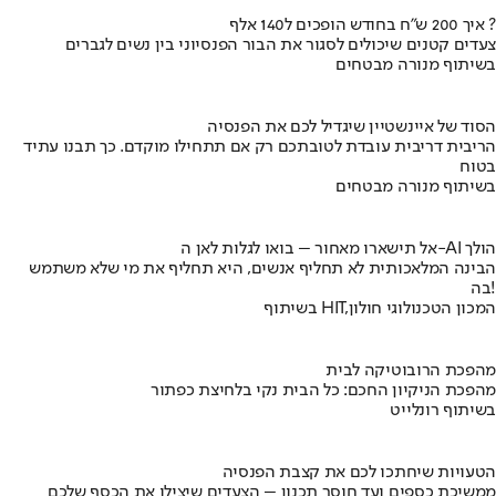
איך 200 ש"ח בחודש הופכים ל140 אלף ?
צעדים קטנים שיכולים לסגור את הבור הפנסיוני בין נשים לגברים
בשיתוף מנורה מבטחים
הסוד של איינשטיין שיגדיל לכם את הפנסיה
הריבית דריבית עובדת לטובתכם רק אם תתחילו מוקדם. כך תבנו עתיד
בטוח
בשיתוף מנורה מבטחים
אל תישארו מאחור – בואו לגלות לאן ה-AI הולך
הבינה המלאכותית לא תחליף אנשים, היא תחליף את מי שלא משתמש
בה!
בשיתוף HIT,המכון הטכנולוגי חולון
מהפכת הרובוטיקה לבית
מהפכת הניקיון החכם: כל הבית נקי בלחיצת כפתור
בשיתוף רונלייט
הטעויות שיחתכו לכם את קצבת הפנסיה
ממשיכת כספים ועד חוסר תכנון – הצעדים שיצילו את הכסף שלכם