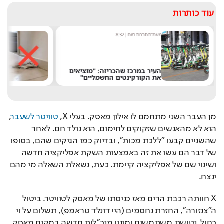
עוד כותרות
תרבות היום
|
8:32
מערכת לייף סטייל היום
|
11:58
 במרכז שהכריזה: "מוציאים
לא לימון ולא גרביים: הטרי
קורקינטים החשמליים"
"ההזויים" לניקיון - שבאמ
מן העבר השני מתחמם לו אילון מאסק. בעלי X, 
טוויטר לשעבר
, 
הוא לא מהאנשים שזקוקים לחימום, הוא נולד חם. לאחר 
שהשניים קבעו "ללכת מכות", ובדיוק כמו הגיקים שהם, בסופו 
של דבר הם עשו את זה באמצעות השקת אפליקציה חדשה 
ושינוי שם של אפליקציה קיימת. כעת, נשאלת השאלה מי מהם 
ינצח.
X חוותה רכבת הרים מאז כניסתו של מאסק לטוויטר. ביטול 
ה"צנזורה", החזרת נחסמים (היי דונלד טראמפ), תשלום על וי 
כחול, נטישת משתמשים ומינוי מנכ"לית חדשה במקום מאסק. 