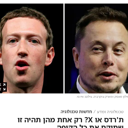
ן מאסק ומארק צוקרברג
. צילום: איי.פי.
טכנולוגיה ומדע
חדשות טכנולוגיה
ת'רדס או X? רק אחת מהן תהיה זו
שתיקח את כל הקופה