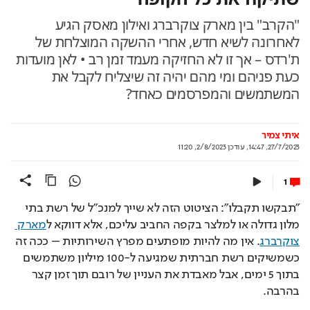
"הקרב" בין מארק צוקרברג ואילון מאסק הגיע
לאחרונה לשיא חדש, אחרי ההשקה המוצלחת של
ת'רדס – אך זו לא החזיקה מעמד זמן רב • לאן מועדות
כעת פניהם ומי מהם יהיה זה שיצליח לקבל את
המשתמשים והמפרסמים כאחד?
איתי צמיר
27/7/2023, 14:47
,
עודכן
2/8/2023, 11:20
1
"תבקשו תקבלו": הציטוט הזה לא שייך למנכ"ל של רשת בתי 
מלון גדולה או למלצר בקפה החביב עליכם, אלא דווקא ל
מארק 
צוקרברג
. אין מה להיות מופתעים מפרץ השירותיות – ככה זה 
כשמשיקים רשת חברתית שמגיעה ל-100 מיליון משתמשים 
בתוך 5 ימים, אבל מאבדת את העניין של רובם תוך זמן קצר 
בהרבה.