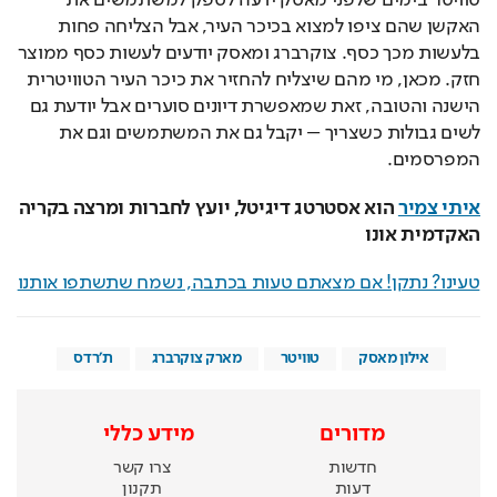
האקשן שהם ציפו למצוא בכיכר העיר, אבל הצליחה פחות 
בלעשות מכך כסף. צוקרברג ומאסק יודעים לעשות כסף ממוצר 
חזק. מכאן, מי מהם שיצליח להחזיר את כיכר העיר הטוויטרית 
הישנה והטובה, זאת שמאפשרת דיונים סוערים אבל יודעת גם 
לשים גבולות כשצריך – יקבל גם את המשתמשים וגם את 
המפרסמים.
איתי צמיר
 הוא אסטרטג דיגיטל, יועץ לחברות ומרצה בקריה 
האקדמית אונו
טעינו? נתקן! אם מצאתם טעות בכתבה, נשמח שתשתפו אותנו
אילון מאסק
טוויטר
מארק צוקרברג
ת'רדס
מדורים
מידע כללי
חדשות
צרו קשר
דעות
תקנון