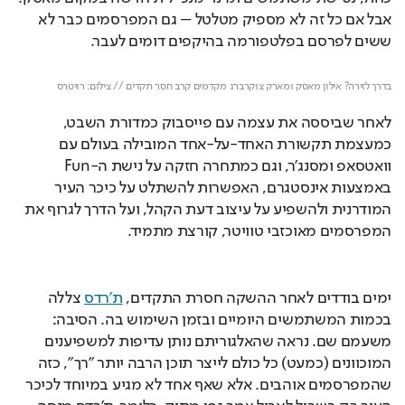
אבל אם כל זה לא מספיק מטלטל – גם המפרסמים כבר לא 
ששים לפרסם בפלטפורמה בהיקפים דומים לעבר.
Loaded
: 
Unmute
31.82%
בדרך לזירה? אילון מאסק ומארק צוקרברג מקדמים קרב חסר תקדים // צילום: רויטרס
לאחר שביססה את עצמה עם פייסבוק כמדורת השבט, 
כמעצמת תקשורת האחד-על-אחד המובילה בעולם עם 
וואטסאפ ומסנג'ר, וגם כמתחרה חזקה על נישת ה-Fun 
באמצעות אינסטגרם, האפשרות להשתלט על כיכר העיר 
המודרנית ולהשפיע על עיצוב דעת הקהל, ועל הדרך לגרוף את 
המפרסמים מאוכזבי טוויטר, קורצת מתמיד.
ימים בודדים לאחר ההשקה חסרת התקדים, 
ת'רדס
 צללה 
בכמות המשתמשים היומיים ובזמן השימוש בה. הסיבה: 
משעמם שם. נראה שהאלגוריתם נותן עדיפות למשפיענים 
המוכוונים (כמעט) כל כולם לייצר תוכן הרבה יותר "רך", כזה 
שהמפרסמים אוהבים. אלא שאף אחד לא מגיע במיוחד לכיכר 