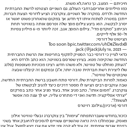
חיכיתם – המצב, כך נראה,
לא משהו
.
כמו מיליונים אחרים
ברחבי העולם, גם השניים הצטרפו ל
רשת החברתית
החדשה ת'רדס
. במקרה של השניים, צוקרברג הציע לדורסי הצעת חברות,
ייתכן במטרה לפתוח איתו דף חדש, אך במקום שהאחרון פשוט יאשר או
יסרב לבקשה, הוא ביצע צילום מסך שלה ופרסם אותה בטוויטר תחת
הכיתוב "מוקדם מדי". צילום המסך, אגב, זכה ליותר מ-6 מיליון צפיות
ול-50 אלף לייקים.
הציטוט של דורסי:
Too soon b
pic.twitter.com/uhD8ZkvdxB
July 16, 2023
— jack (@jack)
כדאי לציין כי דורסי כבר הספיק לתקוף בחריפות את הרשת החברתית
החדשה שהקימה מטא. בציוץ שפרסם בטוויטר, הוא כתב ת'רדס היא
"העתק מוחלט של טוויטר, ולא משהו חדש. רצינו מכוניות מעופפות (סלנג
שלו ליצירת רשת חברתית טובה יותר, א"ג) ובמקום זה קיבלנו שבעה
שיבוטים של טוויטר".
כאמור, למרות הביקורת שלו, דורסי פתח חשבון ברשת החברתית החדשה,
שבה עוקבים רבים הציעו לו מספר דרכים כיצד להגיב לבקשתו של
צוקרברג. "חסום אותו", כתב מגיב אחד, בעוד מגיב אחר כתב בסרקזם
"יצרתי אפליקציה חדשה ואני די מתחרט עליה, יש לך עצה מה אפשר
לעשות?".
דורסי (ארכיון),צילום: רויטרס
כזכור,
בחודש שעבר
התפתח "עימות" בין צוקרברג ובעלי טוויטר אילון
מאסק, שבמהלכו היה נראה שהשניים עשויים להסכים להיאבק אחד בשני
בזירת אגרוף אמיתית. זה עוד לא קרה ומי יודע אם אכן ייצא לפועל, אבל אין