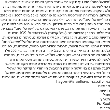
"ישראל היום" הוא גוף תקשורת שנוסד מתוך האמונה שהציבור הישראלי
ראוי לעיתונות טובה יותר, מאוזנת יותר ומדויקת יותר. עיתונות שמדברת
ולא צועקת. עיתונות אמינה, אובייקטיבית ועניינית. עיתונות אחרת וללא
תשלום. המהדורה המודפסת הראשונה פורסמה ב-30 ביולי 2007, וב-2010
הפך "ישראל היום" לעיתון הישראלי בעל שיעור החשיפה הגבוה ביותר בימי
חול. מו"ל העיתון היא ד"ר מרים אדלסון. העורך הראשי הוא עמר לחמנוביץ,
והעורך המייסד הוא עמוס רגב. אתרי האינטרנט של "ישראל היום" בעברית
ובאנגלית, כמו כן היישומונים (אפליקציות) לאנדרואיד ול-iOS, מציגים
חדשות מסביב לשעון, תוכן בלעדי, מבזקים ועדכונים, ניתוחים ופרשנויות,
וידיאו, פודקאסטים ושידורים חיים. פלטפורמות הדיגיטל של "ישראל היום"
כוללות ערוצי חדשות ודעות, תרבות ובידור, לייף סטייל, טכנולוגיה, ספורט,
כלכלה וצרכנות, בריאות, חיילים, אוכל, יהדות, תיירות ורכב. ב-2021 עלו
לאוויר האתר החדש והיישומון החדש של "ישראל היום" בעברית, במטרה
לספק לגולשים חוויה מהירה, עדכנית, בטוחה ונוחה. תכני המהדורה
המודפסת של העיתון זמינים גם באתר, במהדורה יומית מקוונת, ואפשר
לקבל אותם גם בניוזלטר. מועדון ההטבות הייחודי "הקליקה של ישראל
היום" מציע לגולשי האתר הנחות ומבצעים על מוצרים ושירותים. ישראל
היום פתוח להערות, לביקורת ולהצעות לשיפור מקהל הקוראים. פנו אלינו
במייל hayom@israelhayom.co.il.
מבזקים
חדשות
אוכל
תשחץ
ForReal
תרבות