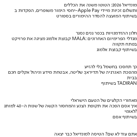
מונדיאל 2026: הטוטו משנה את הכללים
יחסי הימור משופרים, הפקדות ב-Apple Pay ותשלום זכיות מיידי
בשיתוף המועצה להסדר ההימורים בספורט
חלון ההזדמנויות בכפר גנים נסגר
קבוצת אלמוג מציגה את פרויקט MALA: מגדלי הפרימיום האחרונים
בפתח תקווה
בשיתוף קבוצת אלמוג
כך תחסכו בחשמל בלי להזיע
מהפכת האנרגיה של תדיראן: שליטה, אבטחת מידע וניהול אקלים חכם
בבית
בשיתוף TADIRAN
מאחורי הקלעים של הטעם הישראלי
איך אסם הפכה את תקופת הצנע והמחסור הקשה של שנות ה-40 למותג
לאומי?
בשיתוף אסם
אתם עוד לא שם? הטיסה למונדיאל כבר יצאה