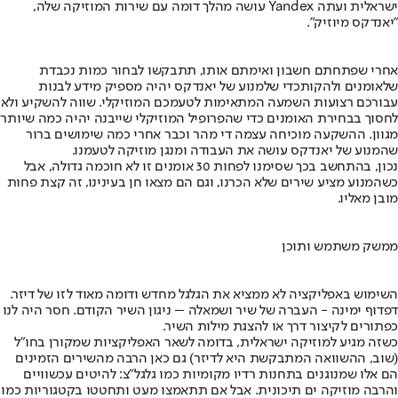
ישראלית ועתה Yandex עושה מהלך דומה עם שירות המוזיקה שלה,
"יאנדקס מיוזיק".
אחרי שפתחתם חשבון ואימתם אותו, תתבקשו לבחור כמות נכבדת
של
אומנים ולהקות
כדי שלמנוע של יאנדקס יהיה מספיק מידע לבנות
עבורכם רצועות השמעה המתאימות לטעמכם המוזיקלי. שווה להשקיע ולא
לחסוך בבחירת האומנים כדי שהפרופיל המוזיקלי שייבנה יהיה כמה שיותר
מגוון. ההשקעה מוכיחה עצמה די מהר וכבר אחרי כמה שימושים ברור
שהמנוע של יאנדקס עושה את העבודה ומנגן מוזיקה לטעמנו.
נכון, בהתחשב בכך שסימנו לפחות 30 אומנים זו לא חוכמה גדולה, אבל
כשהמנוע מציע שירים שלא הכרנו, וגם הם מצאו חן בעינינו, זה קצת פחות
מובן מאליו.
ממשק משתמש ותוכן
השימוש באפליקציה לא ממציא את הגלגל מחדש ודומה מאוד לזו של דיזר.
דפדוף ימינה - העברה של שיר ושמאלה – ניגון השיר הקודם. חסר היה לנו
כפתורים לקיצור דרך או להצגת מילות השיר.
כשזה מגיע למוזיקה ישראלית, בדומה לשאר האפליקציות שמקורן בחו"ל
(שוב, ההשוואה המתבקשת היא לדיזר) גם כאן הרבה מהשירים הזמינים
הם אלו שמנוגנים בתחנות רדיו מקומיות כמו גלגל"צ: להיטים עכשוויים
והרבה מוזיקה ים תיכונית. אבל אם תתאמצו מעט ותחטטו בקטגוריות כמו