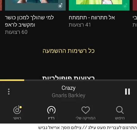
התרגום לעברית מעט עילג // צילום מסך: אריאל גביש