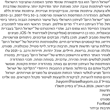
"ישראל היום" הוא גוף תקשורת שנוסד מתוך האמונה שהציבור הישראלי
ראוי לעיתונות טובה יותר, מאוזנת יותר ומדויקת יותר. עיתונות שמדברת
ולא צועקת. עיתונות אמינה, אובייקטיבית ועניינית. עיתונות אחרת וללא
תשלום. המהדורה המודפסת הראשונה פורסמה ב-30 ביולי 2007, וב-2010
הפך "ישראל היום" לעיתון הישראלי בעל שיעור החשיפה הגבוה ביותר בימי
חול. מו"ל העיתון היא ד"ר מרים אדלסון. העורך הראשי הוא עמר לחמנוביץ,
והעורך המייסד הוא עמוס רגב. אתרי האינטרנט של "ישראל היום" בעברית
ובאנגלית, כמו כן היישומונים (אפליקציות) לאנדרואיד ול-iOS, מציגים
חדשות מסביב לשעון, תוכן בלעדי, מבזקים ועדכונים, ניתוחים ופרשנויות,
וידיאו, פודקאסטים ושידורים חיים. פלטפורמות הדיגיטל של "ישראל היום"
כוללות ערוצי חדשות ודעות, תרבות ובידור, לייף סטייל, טכנולוגיה, ספורט,
כלכלה וצרכנות, בריאות, חיילים, אוכל, יהדות, תיירות ורכב. ב-2021 עלו
לאוויר האתר החדש והיישומון החדש של "ישראל היום" בעברית, במטרה
לספק לגולשים חוויה מהירה, עדכנית, בטוחה ונוחה. תכני המהדורה
המודפסת של העיתון זמינים גם באתר, במהדורה יומית מקוונת, ואפשר
לקבל אותם גם בניוזלטר. מועדון ההטבות הייחודי "הקליקה של ישראל
היום" מציע לגולשי האתר הנחות ומבצעים על מוצרים ושירותים. ישראל
היום פתוח להערות, לביקורת ולהצעות לשיפור מקהל הקוראים. פנו אלינו
במייל hayom@israelhayom.co.il.
יום ראשון, 14.6.2026
כ"ט בסיון תשפ"ו
חדשות
דעות
ספורט
ForReal
תרבות ובידור