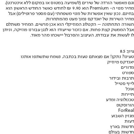
וגם מאפשר הורדה של שירים (לשמיעה במטוס או במקום ללא אינטרנט).
מחיר מנוי ה- Premium הוא 9.90 ₪ לחודש כאשר החודש הראשון הוא
בחינם. נכון שאין אפשרות של מנוי משפחתי (עם מספר פרופילים) אבל
מחיר השירות של יאנדקס נמוך מעט מהמתחרות.
השורה התחתונה – הקטלוג המוזיקלי הוא אכן מרשים, המחיר משתלם
אבל הממשק קצת פחות. אם נזכור שייעודו הוא לנגן עבורנו מוזיקה, וניתן
לו לעשות את עבודתו, העיצוב והסרבול יישכחו מהר מאוד.
ציון: 8.5
טעינו? נתקן! אם מצאתם טעות בכתבה, נשמח שתשתפו אותנו
יאנדקס מיוזיק
מדורים
ספורט
תרבות ובידור
לייף סטייל
אוכל
תיירות
טכנולוגיה ומדע
הורוסקופ
ForReal
מגזין השבוע
דעות
חדשות בארץ
חדשות בעולם