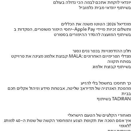
יונדאי לוקחת אתכם לבמה הכי גדולה בעולם
בשיתוף יונדאי מבית כלמוביל
מונדיאל 2026: הטוטו משנה את הכללים
יחסי הימור משופרים, הפקדות ב-Apple Pay ותשלום זכיות מיידי
בשיתוף המועצה להסדר ההימורים בספורט
חלון ההזדמנויות בכפר גנים נסגר
קבוצת אלמוג מציגה את פרויקט MALA: מגדלי הפרימיום האחרונים
בפתח תקווה
בשיתוף קבוצת אלמוג
כך תחסכו בחשמל בלי להזיע
מהפכת האנרגיה של תדיראן: שליטה, אבטחת מידע וניהול אקלים חכם
בבית
בשיתוף TADIRAN
מאחורי הקלעים של הטעם הישראלי
איך אסם הפכה את תקופת הצנע והמחסור הקשה של שנות ה-40 למותג
לאומי?