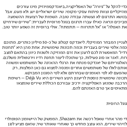
כדי להקל על "גיורה" של האפליקציה,
ביאנדקס
מיוזיק מינו עורכים
מוזיקליים וצוות פיתוח עסקי מקומי. שירים ישראליים יש, ולא מעט, אבל
בנושא התרגום לא נעשתה עבודה טובה. השמות של רצועות ההשמעה
מביכים ונראה כאילו עברו תרגום בגוגל מרוסית לעברית: "שירים שירחיקו
את האפלה" או "אל תתרווח – תתמתח". אולי ברוסית זה נשמע יותר טוב.
לעניין המבחר המוזיקלי, ליאנדקס קטלוג של כ-50 מיליון כותרים, מתוכם
כמה אלפי שירים בעברית וכמה תכונות שימושיות. אחת מהן היא "תחנות
רדיו" המאפשרת לכם לרענן את זרם המוזיקה ולשנות כיוון בהתאם למצב
רוח, ז'אנר או סוג פעילות, כך שתוכלו ליצור תחנת רדיו וירטואלית משלכם.
האלגוריתם של יאנדקס מנתח את הרגלי ההאזנה של המשתמש ומשווה
אותם לאלו של משתמשים אחרים ומנסה למצוא גם כאן המלצות, רק
שהפעם לא לפי האומנים שבחרתם אלא לפי הסגנון המבוקש.
תכונה שימושית נוספת לריענון היצע השירים היא Déjà Vu – רשימת
הרכבה שמנוע האפליקציה ירכיב עבורכם הכוללת שירים שנמצאו
מתאימים אך טרם האזנתם להם.
גוגל הרוסית
די מהר אחרי שאפל רכשה את Shazam, הממשק של היישומון הפופולרי
לזיהוי שירים, הוא עוצב מחדש כך שאחרי שאותר שיר, שזאם מציע לנגן