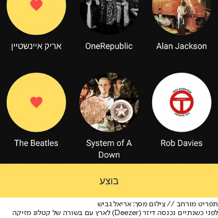
תפריט מורחב // צילום מסך: אריאל גביש
לפני כשנתיים נכנסה דיזר (Deezer) לארץ עם בשורה של קטלוג מזיקה