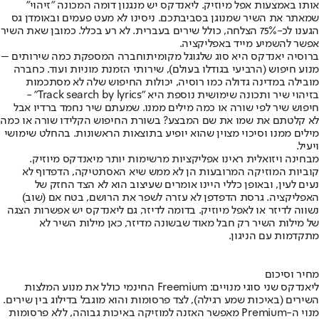
אותו באמצעות אפל מיוזיק. ליאנדקס יש מנגנון דומה המכונה "זיהוי"
שמאתר את השיר שמנוגן בסביבתכם. ניסינו לא מעט פעמים ובאומדן גס
הגענו לכ-75% הצלחה, כולל שירים בעברית. לא רע בכלל. כמובן שאת השיר
אפשר להשמיע מייד באפליקציה.
ברוסיה יאנדקס היא סוג של
גוגל מקומית
וחברה המספקת כמה שירותים –
מנוע חיפוש (הרביעי בגודלו בעולם), שירותי הזמנת מוניות ועוד. כחברה
מובילה במדינה גדולה כמו רוסיה, יכולות החיפוש שלה לא מסתכמות
בזיהוי שיר ותכונה שימושית נוספת היא "Track search by lyrics" -
חיפוש שיר לפי שורה או כמה מילים ממנו. שמעתם שיר נחמד ברדיו אבל
לא קלטתם את שמו את שם המבצע? בשורת החיפוש הקלידו שורה או כמה
מילים ממנו וסיכוי מצוין שהוא יופיע בתוצאות הראשונות. בהחלט שימושי
ויעיל.
מבחינה ויזואלית ראינו אפליקציות מרשימות יותר מיאנדקס מיוזיק.
קוביות המוזיקה המרובעות הן לא ממש שיא האסתטיקה, הדפדוף לא
נעים לעין, ובאופן כללי היינו אומרים שעיצוב הוא לא הצד החזק של
האפליקציה. גרסת הדפדפן לא עזרה לשפר את הרושם, בטח אם (שוב)
נשווה לדיזר או לאפל מיוזיק. בדומה לדיזר, גם ליאנדקס יש אפשרות הצגה
של מילות השיר רק חבל מאוד שבשונה מדיזר, כאן מילות השיר לא
מתקדמות עם הניגון.
מחיר וסיכום
ליאנדקס שני סוגי מנויים: Freemium החינמי כולל את מנוע המלצות
השירים (באיכות שמע רגילה), לצד פרסומות והוא מוגבל בדילוג בין שירים.
מנוי ה-Premium מאפשר האזנה למוזיקה באיכות גבוהה, ללא פרסומות