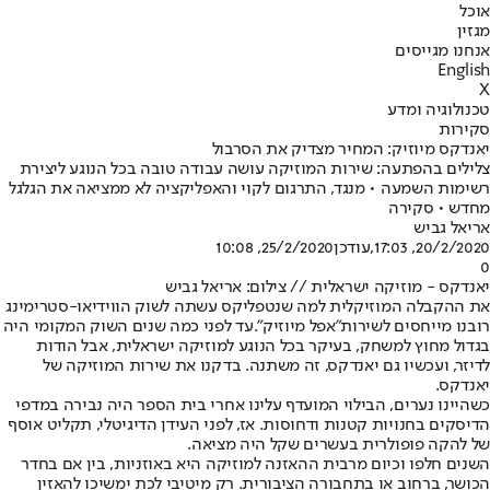
אוכל
מגזין
אנחנו מגייסים
English
X
טכנולוגיה ומדע
סקירות
יאנדקס מיוזיק: המחיר מצדיק את הסרבול
צלילים בהפתעה: שירות המוזיקה עושה עבודה טובה בכל הנוגע ליצירת
רשימות השמעה • מנגד, התרגום לקוי והאפליקציה לא ממציאה את הגלגל
מחדש • סקירה
אריאל גביש
20/2/2020, 17:03
,עודכן
25/2/2020, 10:08
0
יאנדקס - מוזיקה ישראלית // צילום: אריאל גביש
את ההקבלה המוזיקלית למה שנטפליקס עשתה לשוק הווידיאו-סטרימינג
רובנו מייחסים לשירות
"אפל מיוזיק".
עד לפני כמה שנים השוק המקומי היה
בגדול מחוץ למשחק, בעיקר בכל הנוגע למוזיקה ישראלית, אבל הודות
לדיזר, ועכשיו גם יאנדקס, זה משתנה. בדקנו את שירות המוזיקה של
יאנדקס.
כשהיינו נערים, הבילוי המועדף עלינו אחרי בית הספר היה נבירה במדפי
הדיסקים בחנויות קטנות ודחוסות. אז, לפני העידן הדיגיטלי, תקליט אוסף
של להקה פופולרית בעשרים שקל היה מציאה.
השנים חלפו וכיום מרבית ההאזנה למוזיקה היא באוזניות, בין אם בחדר
הכושר, ברחוב או בתחבורה הציבורית. רק מיטיבי לכת ימשיכו להאזין