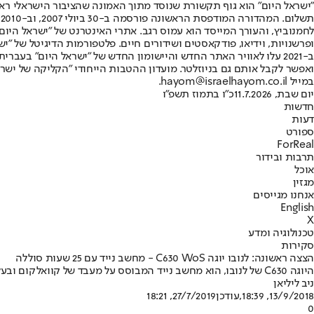
"ישראל היום" הוא גוף תקשורת שנוסד מתוך האמונה שהציבור הישראלי ראוי 
ת
ופרשנויות, וידיאו, פודקאסטים ושידורים חיים. פלטפורמות הדיגיטל של "ישרא
ב-2021 עלו לאוויר האתר החדש והיישומון החדש של "ישראל היום" בע
ואפשר לקבל אותם גם בניוזלטר. מועדון ההטבות הייחודי "הקליקה של ישרא
במייל hayom@israelhayom.co.il.
יום שבת, 11.7.2026
כ"ו בתמוז תשפ"ו
חדשות
דעות
ספורט
ForReal
תרבות ובידור
אוכל
מגזין
אנחנו מגייסים
English
X
טכנולוגיה ומדע
סקירות
הצצה ראשונה: לנובו יוגה C630 WoS - מחשב נייד עם 25 שעות סוללה
היוגה C630 של לנובו, הוא מחשב נייד המבוסס על מעבד של קוואלקום ובעל שני יתרונות: מחובר תמיד ועם חיי סוללה של יממה ויותר
ניב ליליאן
13/9/2018, 18:39
,עודכן
27/7/2019, 18:21
0