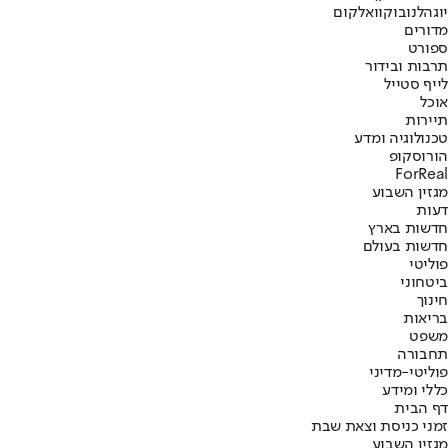
יוגה
לנובו
קוואלקום
מדורים
ספורט
תרבות ובידור
לייף סטייל
אוכל
תיירות
טכנולוגיה ומדע
הורוסקופ
ForReal
מגזין השבוע
דעות
חדשות בארץ
חדשות בעולם
פוליטי
ביטחוני
חינוך
בריאות
משפט
תחבורה
פוליטי-מדיני
כללי ומידע
דף הבית
זמני כניסת וצאת שבת
מגזין השבוע