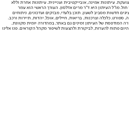
ועקת. עיתונות אמינה, אובייקטיבית ועניינית. עיתונות אחרת וללא
עור החשיפה הגבוה ביותר בימי חול. מו"ל העיתון היא ד"ר מרים אדלסון. העורך הראשי הוא עמר
 והעורך המייסד הוא עמוס רגב. אתרי האינטרנט של "ישראל היום" בעברית ובאנגלית, כמו כן היישומונים (אפליקציות) לאנדרואיד ול-iOS, מציגים חדשות מסביב לשעון, תוכן בלעדי, מבזקים ועדכונים, ניתוחים
, ספורט, כלכלה וצרכנות, בריאות, חיילים, אוכל, יהדות, תיירות ורכב.
דורה המודפסת של העיתון זמינים גם באתר, במהדורה יומית מקוונת,
היום פתוח להערות, לביקורת ולהצעות לשיפור מקהל הקוראים. פנו אלינו