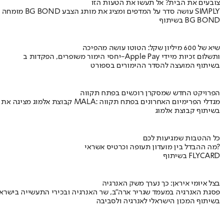
צובעים את הבית? אל תעשו את הטעות הזו
מומחה BG BOND עושה סדר על המדפים ומציג את מותג הצבע SIMPLY
בשיתוף BG BOND
שיא של 600 מיליון שקל: הטוטו עושה מהפיכה
יחסי הימור משופרים, הפקדות ב-Apple Pay ותשלום זכיות מיידי
בשיתוף המועצה להסדר ההימורים בספורט
הפרויקט החדש שמסקרן רוכשים בפתח תקווה
קבוצת אלמוג מציגה את פרויקט MALA: מגדלי הפרימיום האחרונים בפתח תקווה
בשיתוף קבוצת אלמוג
כל ההטבות שמגיעות לכם
מה ההבדל בין מועדון תעופה וכרטיס אשראי?
בשיתוף FLYCARD
בצל איומי איראן: כך נערך משק האנרגיה
פסגת האנרגיה במעמד שגריר ארה"ב, שר האנרגיה ובכירי התעשייה בישראל
בשיתוף המכון הישראלי לאנרגיה ולסביבה