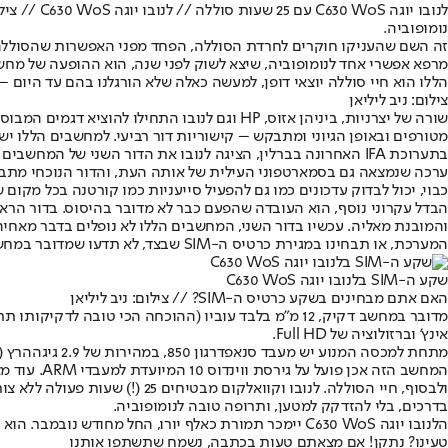
לנובו יוגה C630 WoS עם 25 שעות סוללה // לנובו יוגה C630 WoS // צילום: ניב ליליאן
נומופוביה.
זה השם שהעניקו חוקרים לחרדת הסוללה, הפחד מפני האפשרות שהסוללה תאזל
מרפא אפשרי אחד לנומופוביה, שיצא לשוק לפני שנה, הוא ההופעה של מחש
הללו הוא חיי סוללה יוצאי דופן, למעשה כאלה שלא הורגלנו בהם עד היום –
צילום: ניב ליליאן
שורה של יצרניות, ביניהן אזוס, HP וגם לנובו
מטורפים ובאופן הגיוני ומתבקש – קישוריות דור רביעי. למחשבים הללו יש תא לכרטיס SIM, וביחד עם חבילת גלישה, אתם יכולים להגיד שלום למושג ויי-פיי, ולקבל מחשב 
כבוי, יכול לבדוק עדכונים כמו גם להפעיל סייעניות כמו קורטנה בכל מקום 
הבדל עקרוני נוסף, הוא העובדה שהפעם כבר לא מדובר בהיסוס. בדור הראש
המערכת, או תבחינו במגירת כרטיס ה-SIM שבצד, לא תדעו שמדובר במחשב שלא פועל על מעבד אינטל.
שקע ה-SIM בלנובו יוגה C630 WoS
האם אתם מבחינים בשקע כרטיס ה-SIM? // צילום: ניב ליליאן
אינץ' וברזולוציה של Full HD.
המחשב הזה אכן פועל על גירסת ווינדוס 10 המיועדת למעבדי ARM. עוד מצויד המחשב במודם דור רביעי (X20 של קוואלקום), התומך במהירות של 1.2 גיגהביט/שניה.
ולבסוף, חיי הסוללה. לנובו וק
בדרכים, בלי להזדקק למטען, ותרופה טובה לנומופוביה.
הלנובו יוגה C630 WoS יימכר תמורת כאלף יורו, החל מחודש נובמבר. הוא צפוי להגיע לישראל בתוך חודשים, אבל מחיר מקומי טרם נקבע.
טעינו? נתקן! אם מצאתם טעות בכתבה, נשמח שתשתפו אותנו