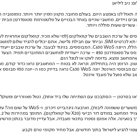
 לנו באמצע היום. בעולם מחובר, מקוון וזמין יותר ויותר, נומופוביה ה
בים ניידים, מחשבי שניים באחד הבנויים על פלטפורמת סנאפדרגון מבית 
 עשרים שעות סוללה ויותר.
 התחילו להוציא דגמים המבוססים על ערכת השבבים של קוואלקום (למי שלא מכיר, קוואל
שמחובר תמיד, שזה די מגניב.
ערכה שנמצאה גם בסמארטפוני העילית של אותה העת, והדור הנוכחי מתבסס על סנאפדרגון 
שהמחשב נמצא, בדומה לאקו או לגוגל הום.
ון, הרומן היה בתחילתו, ונראה לא בטוח – המחשבים נראו כדור קודם, מה
והמובנת מאליה. עכשיו ב
וואלקום מבטיחים 25 (!) שעות פעולה ללא צורך בטעינה. אלה אמנם נספרו בתנאי מעבדה, אבל עדי