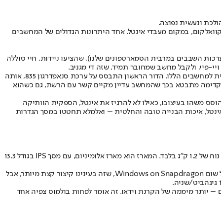
ולכת ונעשית נפוצה.
קוואלקום, במקום מעבדי אינטל. אחד היתרונות הגדולים של המחשבים
קום אחראית לערכות השבבים במרבית הסמארטפונים שלנו), שהציעו ניידות, חיי סוללה
בתערוכת IFA האחרונה בברלין, הציגה לנובו את הדור השני של המחשבים הללו, היוגה C630 WoS, המבוססים, בניגוד לבעבר, על ערכת שבבים ייעודית למחשבים הללו. הדור הראשון התבסס על ערכת סנאפדרגון 835, אותה
850 – ערכה ייעודית למחשבים המחוברים תמיד. הצעד קדימה מתבטא בכך שהמחשב עדיין מקיים קשר עם הרשת, גם כשהוא
וסס משהו בעיצובו, כאילו לא להרגיז את אינטל, הספקית הוותיקה
דור השני, המחשבים הללו לא נופלים בדבר מאחיהם מבוססי האינטל. יוגה C630 WoS נראה בדיוק כמו ה-יוגה 930 מבוסס אינטל, איכות הבנייה טובה והחלטית – ואלמלא תחטטו במסך הגדרות
מדובר במחשב דקיק, 12 מ"מ בלבד עוביו (ההוכחה הכי טובה לדקיקותו תראו בסרטון – הסתבכנו עם הפתיחה שלו ביד אחת), נטול מאווררים ומשקל נוח של 1.2 ק"ג בלבד. המארז הוא מארז אלומיניום, עם מסך IPS בגודל 13.3
מתחת למכסה המנוע יש מעבד סנאפדרגון 850, במהירות של 2.9 גיגההרץ (משערים ששמונה ליבות), וארבעה גיגהבייט זיכרון. ו-WoS על שום מה? על שום Windows on Snapdragon, שזה בעינינו קיצור קצת מיותר, אבל
ין מדובר בנתון מרשים – יותר מיממה של הקרנת וידאו. זה אומר לפחות בולמוס צפיה אחד