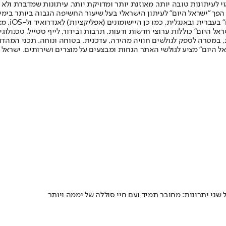
לעיתונות טובה יותר, מאוזנת יותר ומדויקת יותר. עיתונות שמדברת ולא צ
שלום. המהדורה המודפסת הראשונה פורסמה ב-30 ביולי 2007, וב-2010 הפך "ישראל היום" לעיתון הישראלי בעל שי
לחמנוביץ,
ל היום" כוללות ערוצי חדשות ודעות, תרבות ובידור, לייף סטייל, טכנולוגיה
ברית, במטרה לספק לגולשים חוויה מהירה, עדכנית, בטוחה ונוחה. תכני המה
ל היום" מציע לגולשי האתר הנחות ומבצעים על מוצרים ושירותים. ישראל 