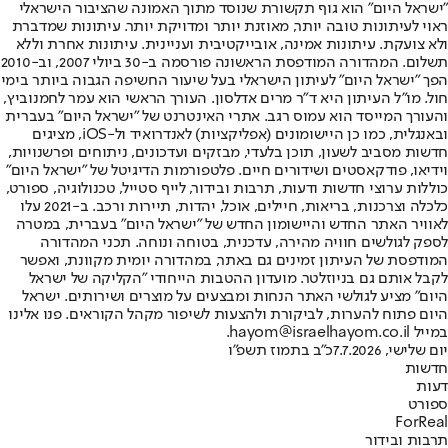
"ישראל היום" הוא גוף תקשורת שנוסד מתוך האמונה שהציבור הישראלי
ראוי לעיתונות טובה יותר, מאוזנת יותר ומדויקת יותר. עיתונות שמדברת
ולא צועקת. עיתונות אמינה, אובייקטיבית ועניינית. עיתונות אחרת וללא
תשלום. המהדורה המודפסת הראשונה פורסמה ב-30 ביולי 2007, וב-2010
הפך "ישראל היום" לעיתון הישראלי בעל שיעור החשיפה הגבוה ביותר בימי
חול. מו"ל העיתון היא ד"ר מרים אדלסון. העורך הראשי הוא עמר לחמנוביץ,
והעורך המייסד הוא עמוס רגב. אתרי האינטרנט של "ישראל היום" בעברית
ובאנגלית, כמו כן היישומונים (אפליקציות) לאנדרואיד ול-iOS, מציגים
חדשות מסביב לשעון, תוכן בלעדי, מבזקים ועדכונים, ניתוחים ופרשנויות,
וידיאו, פודקאסטים ושידורים חיים. פלטפורמות הדיגיטל של "ישראל היום"
כוללות ערוצי חדשות ודעות, תרבות ובידור, לייף סטייל, טכנולוגיה, ספורט,
כלכלה וצרכנות, בריאות, חיילים, אוכל, יהדות, תיירות ורכב. ב-2021 עלו
לאוויר האתר החדש והיישומון החדש של "ישראל היום" בעברית, במטרה
לספק לגולשים חוויה מהירה, עדכנית, בטוחה ונוחה. תכני המהדורה
המודפסת של העיתון זמינים גם באתר, במהדורה יומית מקוונת, ואפשר
לקבל אותם גם בניוזלטר. מועדון ההטבות הייחודי "הקליקה של ישראל
היום" מציע לגולשי האתר הנחות ומבצעים על מוצרים ושירותים. ישראל
היום פתוח להערות, לביקורת ולהצעות לשיפור מקהל הקוראים. פנו אלינו
במייל hayom@israelhayom.co.il.
יום שלישי, 7.7.2026
כ"ב בתמוז תשפ"ו
חדשות
דעות
ספורט
ForReal
תרבות ובידור