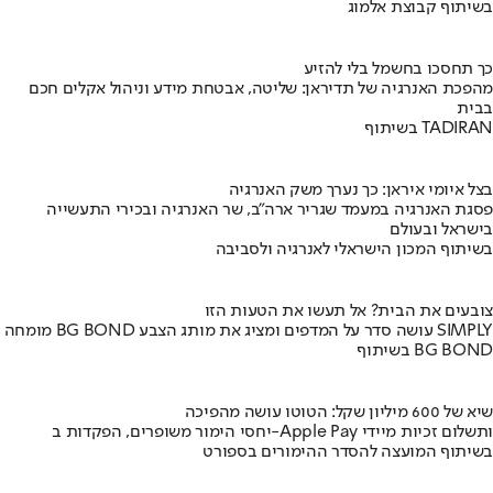
בשיתוף קבוצת אלמוג
כך תחסכו בחשמל בלי להזיע
מהפכת האנרגיה של תדיראן: שליטה, אבטחת מידע וניהול אקלים חכם
בבית
בשיתוף TADIRAN
בצל איומי איראן: כך נערך משק האנרגיה
פסגת האנרגיה במעמד שגריר ארה"ב, שר האנרגיה ובכירי התעשייה
בישראל ובעולם
בשיתוף המכון הישראלי לאנרגיה ולסביבה
צובעים את הבית? אל תעשו את הטעות הזו
מומחה BG BOND עושה סדר על המדפים ומציג את מותג הצבע SIMPLY
בשיתוף BG BOND
שיא של 600 מיליון שקל: הטוטו עושה מהפיכה
יחסי הימור משופרים, הפקדות ב-Apple Pay ותשלום זכיות מיידי
בשיתוף המועצה להסדר ההימורים בספורט