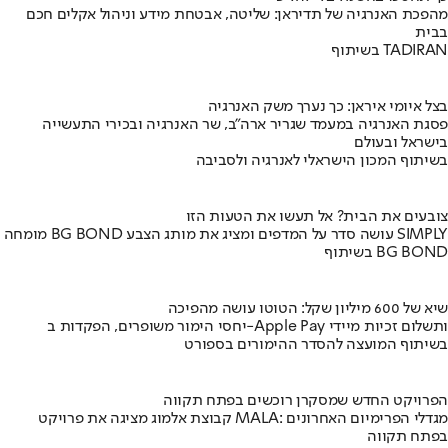
מהפכת האנרגיה של תדיראן: שליטה, אבטחת מידע וניהול אקלים חכם
בבית
בשיתוף TADIRAN
בצל איומי איראן: כך נערך משק האנרגיה
פסגת האנרגיה במעמד שגריר ארה"ב, שר האנרגיה ובכירי התעשייה
בישראל ובעולם
בשיתוף המכון הישראלי לאנרגיה ולסביבה
צובעים את הבית? אל תעשו את הטעות הזו
מומחה BG BOND עושה סדר על המדפים ומציג את מותג הצבע SIMPLY
בשיתוף BG BOND
שיא של 600 מיליון שקל: הטוטו עושה מהפיכה
יחסי הימור משופרים, הפקדות ב-Apple Pay ותשלום זכיות מיידי
בשיתוף המועצה להסדר ההימורים בספורט
הפרויקט החדש שמסקרן רוכשים בפתח תקווה
קבוצת אלמוג מציגה את פרויקט MALA: מגדלי הפרימיום האחרונים
בפתח תקווה