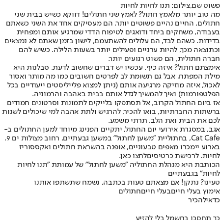
פשוט שם,צילום: תנו לחיות לחיות
מה טוב יותר מלאמץ חתול? לאמץ שני חתולים! דווקא כשיש בבית שני
חתולים, החיים נהיים פשוטים יותר. הם מעסיקים אחד את השני כשאתם
בעבודה, משחקים ביחד ודואגים לטיפוח הדדי שמרגיע אותם ומפחית
בדידות. כשהם לבד, הם עלולים להשתעמם, לישון בזמן שאתם לא נמצאים
וכתוצאה מכך, להיות ערניים ופעילים יותר בשעות הלילה. כשיש להם
חברה חתולית, הם פשוט רגועים יותר.
אימצתם חתול? איזה כיף. עכשיו יש דברים שחשוב לדעת. סבלנות היא
מילת המפתח, אבל גם תשומת לב לפרטים חשובים כמו מה מותר ואסור
לאכול, איזה מוזיקה מרגיעה אותם (ניתן למצוא פלייליסטים ייעודיים בכל
הפלטפורמות) ואיך להמשיך לגדל אותם בבית באהבה והרמוניה.
אז ביום החתול הקרוב, אל תסתפקו בלייקים לתמונות וסרטונים חמודים
ברשתות החברתיות, בואו להכיר, להרגיש ולתת אהבה למי שיכולים לשנות
לכם את הבית ואת הלב, תרתי משמע.
אגב, במסגרת אירועי יום החתול, יתקיים הפנינג מיוחד למען החתולים ב-
Cat Cafe, בחתוליית ״משען לחתול״ במשען גבעתיים, רחוב מצולות ים 9.
בארוע יימכרו מאפים טבעוניים, אופנה בהשראת חתולים ואקססוריז
לחיות. לרכישת כרטיסים
לחצו כאן
.
הכותבת היא מנהלת החתוליה ״משען לחתול״ של עמותת ״תנו לחיות
לחיות״ בגבעתיים
טעינו? נתקן! אם מצאתם טעות בכתבה, נשמח שתשתפו אותנו
אימוץ בעלי חיים
בעלי חיים
חתולים
כדאי
להכיר
כך תחסכו בחשמל בלי להזיע