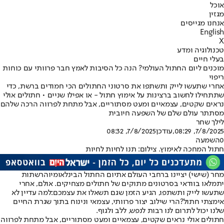
אוכל
מגזין
אנחנו מגייסים
English
X
טכנולוגיה ומדע
בעלי חיים
מוכנים ליום החתול העולמי? הנה כל הסיבות לאמץ חבר פרוותי עם כוחות
ריפוי
אחרי שתעשו לייק ותשתפו את סרטוני החתולים הכי חמודים ברשת, כדי
שתתחילו לחשוב ברצינות על אימוץ חתול - או אפילו שניים • חתולים אולי
נראים שקטים, עצמאיים ומעט מסתוריים, אבל מתחת לפרווה הרכה שלהם
מסתתר עולם שלם של השפעה חיובית
לילך שחר
7/8/2025, 08:29
,עודכן
7/8/2025, 08:32
0
השמעה
חתול המחכה לאימוץ. צילום: תנו לחיות לחיות
מחר (שישי) יציינו ברחבי העולם את
יום החתול הבינלאומי
והרשתות
יתמלאו בוודאי בסרטונים מתוקים של חתולים מצחיקים. אולם, אחרי
שתעשו לייק ותשתפו, הגיע הזמן שגם תשאלו את עצמכם:
למה עדיין לא
אימצתי חתול?
הרי שילוב יצור פרוותי, עצמאי ונינוח בתוך שגרת החיים
שלנו יכול לתרום לנו רבות לנפש, ללב ולגוף.
חתולים אולי נראים שקטים, עצמאיים ומעט מסתוריים, אבל מתחת לפרווה