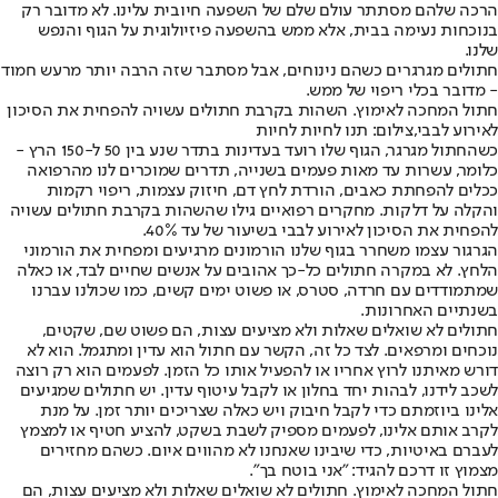
הרכה שלהם מסתתר עולם שלם של השפעה חיובית עלינו. לא מדובר רק
בנוכחות נעימה בבית, אלא ממש בהשפעה פיזיולוגית על הגוף והנפש
שלנו.
חתולים מגרגרים כשהם נינוחים, אבל מסתבר שזה הרבה יותר מרעש חמוד
- מדובר בכלי ריפוי של ממש.
חתול המחכה לאימוץ. השהות בקרבת חתולים עשויה להפחית את הסיכון
לאירוע לבבי,צילום: תנו לחיות לחיות
כשהחתול מגרגר, הגוף שלו רועד בעדינות בתדר שנע בין 50 ל-150 הרץ -
כלומר, עשרות עד מאות פעמים בשנייה, תדרים שמוכרים לנו מהרפואה
ככלים להפחתת כאבים, הורדת לחץ דם, חיזוק עצמות, ריפוי רקמות
והקלה על דלקות. מחקרים רפואיים גילו שהשהות בקרבת חתולים עשויה
להפחית את הסיכון לאירוע לבבי בשיעור של עד 40%.
הגרגור עצמו משחרר בגוף שלנו הורמונים מרגיעים ומפחית את הורמוני
הלחץ. לא במקרה חתולים כל-כך אהובים על אנשים שחיים לבד, או כאלה
שמתמודדים עם חרדה, סטרס, או פשוט ימים קשים, כמו שכולנו עברנו
בשנתיים האחרונות.
חתולים לא שואלים שאלות ולא מציעים עצות, הם פשוט שם, שקטים,
נוכחים ומרפאים. לצד כל זה, הקשר עם חתול הוא עדין ומתגמל. הוא לא
דורש מאיתנו לרוץ אחריו או להפעיל אותו כל הזמן. לפעמים הוא רק רוצה
לשכב לידנו, לבהות יחד בחלון או לקבל עיטוף עדין. יש חתולים שמגיעים
אלינו ביוזמתם כדי לקבל חיבוק ויש כאלה שצריכים יותר זמן. על מנת
לקרב אותם אלינו, לפעמים מספיק לשבת בשקט, להציע חטיף או למצמץ
לעברם באיטיות, כדי שיבינו שאנחנו לא מהווים איום. כשהם מחזירים
מצמוץ זו דרכם להגיד: "אני בוטח בך".
חתול המחכה לאימוץ. חתולים לא שואלים שאלות ולא מציעים עצות, הם