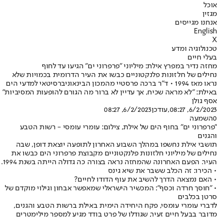
אוכל
מגזין
אנחנו מגייסים
English
X
טכנולוגיה ומדע
בעלי חיים
מחזה נדיר במפרץ אילת: מיליוני "פרפרוני ים" הגיעו עד לחוף
נחילים של חלזונות פלנקטוניים כבשו את העיר הדרומית בכמויות שלא
נראו מאז 1994 • ד"ר ברכה פרסטיי מהמכון הבינאוניברסיטאי למדעי הים
באילת: "לא מראה שכיח, אך עדיין לא ברור מה הגורם להופעות המסיביות"
אסף גולן
6/2/2023, 08:27
,עודכן
6/2/2023, 08:27
0
השמעה
"פרפרוני ים" בחוף הים של אילת, צילום: עומרי עומסי - רשות הטבע
והגנים
תושבי אילת נחשפו במהלך השבוע האחרון לתופעה יוצאת דופן, שבה
נחילים של מיליוני חלזונות פלנקטוניים מקבוצת פרפרוני הים כבשו את
העיר. הפעם האחרונה שהמחזה נראה בצורה כה גדולה הייתה בשנת 1994.
• הכירו: זה הכלב ששבר את שיא גינס
• האם נמצאה הדרך להשיב את עוף הדודו לחיים?
• "חוסך חרדה וכסף": המכשיר הישראלי שמאפשר אבחון וגילוי מוקדם של
סרטן בכלבים
לדברי עומרי עומסי, פקח היחידה הימית באילת ברשות הטבע והגנים,
מדובר בבעל חיים זעיר, שגודלו של פרט בודד מגיע למספר מילימטרים