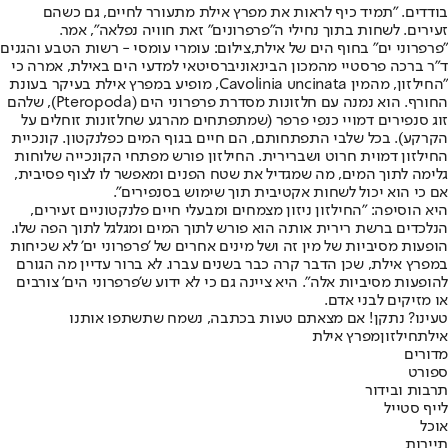
בודדים. "תמיד כיף לראות את מפרץ אילת מתעורר לחיים, גם כשהם
זעירים. לשחות בתוך נחילי ה"פרפרונים" זאת חוויה נפלאה", אמר.
"פרפרוני ים" בחוף הים של אילת,צילום: עומרי עומסי - רשות הטבע והגנים
ד"ר ברכה פרסטיי מהמכון הבינאוניברסיטאי למדעי הים באילת, אמרה כי
"החילזון, מהמין Cavolinia uncinata, מופיע במפרץ אילת בעיקר בעונת
החורף. הוא נמנה עם חלזונות מסדרת פרפרוני הים (Pteropoda), שלהם
זוג סנפירים דמויי כנפי פרפר (שמתפתחים מהרגע שחלזונות זוחלים על
הקרקע). בכל שלבי התפתחותם, הם חיים בגוף המים כפלנקטון. קונכיית
החילזון דמוית חרוט ושברירית. החילזון פורש מפתחי הקונכייה שלוחות
גלימה לתוך המים, מה שמגדיל את שטח הפנים ומאפשר לו לצוף פסיבית,
אם כי הוא יכול לשחות אקטיבית תוך שימוש בסנפירים".
היא הוסיפה: "החילזון ניזון מצמחים ומבעלי חיים פלנקטוניים זעירים,
הנלכדים ברשת רירית אותה הוא פורש לתוך המים ומגלגל לתוך הפה שלו.
הופעות מסיביות של מין זה ושל מינים אחרים של 'פרפרוני ים' לא שכיחות
במפרץ אילת, שכן הדבר קרה כבר בשנים עברו. לא ברור עדיין מה הגורם
להופעות מסיביות אלה". היא ציינה גם כי לא ידוע ש'פרפרוני הים' צורבים
או מזיקים לבני אדם.
טעינו? נתקן! אם מצאתם טעות בכתבה, נשמח שתשתפו אותנו
אילת
חילזון
מפרץ אילת
מדורים
ספורט
תרבות ובידור
לייף סטייל
אוכל
תיירות