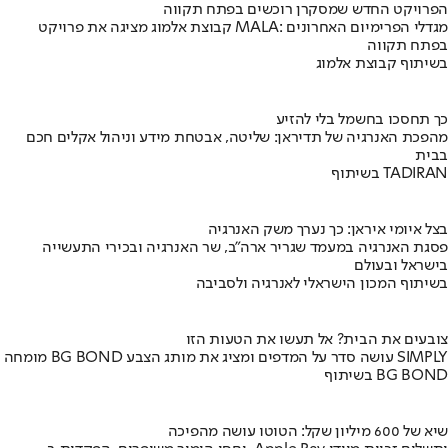
הפרויקט החדש שמסקרן רוכשים בפתח תקווה
קבוצת אלמוג מציגה את פרויקט MALA: מגדלי הפרימיום האחרונים
בפתח תקווה
בשיתוף קבוצת אלמוג
כך תחסכו בחשמל בלי להזיע
מהפכת האנרגיה של תדיראן: שליטה, אבטחת מידע וניהול אקלים חכם
בבית
בשיתוף TADIRAN
בצל איומי איראן: כך נערך משק האנרגיה
פסגת האנרגיה במעמד שגריר ארה"ב, שר האנרגיה ובכירי התעשייה
בישראל ובעולם
בשיתוף המכון הישראלי לאנרגיה ולסביבה
צובעים את הבית? אל תעשו את הטעות הזו
מומחה BG BOND עושה סדר על המדפים ומציג את מותג הצבע SIMPLY
בשיתוף BG BOND
שיא של 600 מיליון שקל: הטוטו עושה מהפיכה