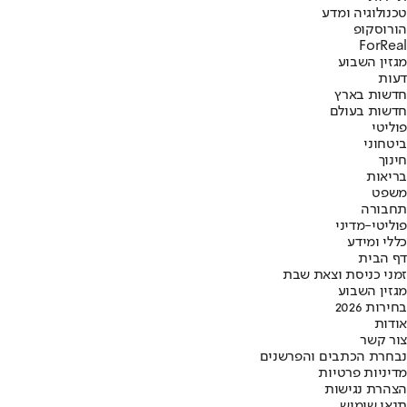
טכנולוגיה ומדע
הורוסקופ
ForReal
מגזין השבוע
דעות
חדשות בארץ
חדשות בעולם
פוליטי
ביטחוני
חינוך
בריאות
משפט
תחבורה
פוליטי-מדיני
כללי ומידע
דף הבית
זמני כניסת וצאת שבת
מגזין השבוע
בחירות 2026
אודות
צור קשר
נבחרת הכתבים והפרשנים
מדיניות פרטיות
הצהרת נגישות
תנאי שימוש