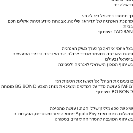
כדאי
להכיר
כך תחסכו בחשמל בלי להזיע
מהפכת האנרגיה של תדיראן: שליטה, אבטחת מידע וניהול אקלים חכם
בבית
בשיתוף TADIRAN
בצל איומי איראן: כך נערך משק האנרגיה
פסגת האנרגיה במעמד שגריר ארה"ב, שר האנרגיה ובכירי התעשייה
בישראל ובעולם
בשיתוף המכון הישראלי לאנרגיה ולסביבה
צובעים את הבית? אל תעשו את הטעות הזו
מומחה BG BOND עושה סדר על המדפים ומציג את מותג הצבע SIMPLY
בשיתוף BG BOND
שיא של 600 מיליון שקל: הטוטו עושה מהפיכה
יחסי הימור משופרים, הפקדות ב-Apple Pay ותשלום זכיות מיידי
בשיתוף המועצה להסדר ההימורים בספורט