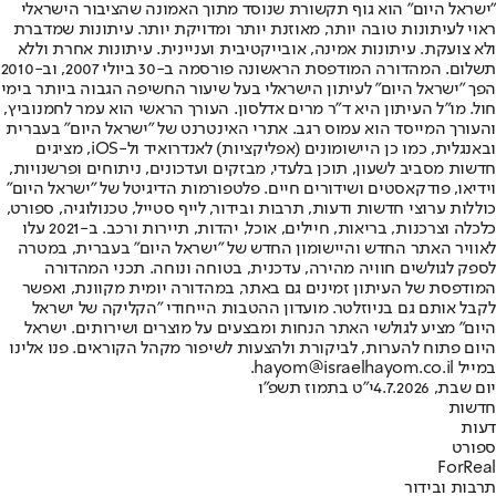
"ישראל היום" הוא גוף תקשורת שנוסד מתוך האמונה שהציבור הישראלי
ראוי לעיתונות טובה יותר, מאוזנת יותר ומדויקת יותר. עיתונות שמדברת
ולא צועקת. עיתונות אמינה, אובייקטיבית ועניינית. עיתונות אחרת וללא
תשלום. המהדורה המודפסת הראשונה פורסמה ב-30 ביולי 2007, וב-2010
הפך "ישראל היום" לעיתון הישראלי בעל שיעור החשיפה הגבוה ביותר בימי
חול. מו"ל העיתון היא ד"ר מרים אדלסון. העורך הראשי הוא עמר לחמנוביץ,
והעורך המייסד הוא עמוס רגב. אתרי האינטרנט של "ישראל היום" בעברית
ובאנגלית, כמו כן היישומונים (אפליקציות) לאנדרואיד ול-iOS, מציגים
חדשות מסביב לשעון, תוכן בלעדי, מבזקים ועדכונים, ניתוחים ופרשנויות,
וידיאו, פודקאסטים ושידורים חיים. פלטפורמות הדיגיטל של "ישראל היום"
כוללות ערוצי חדשות ודעות, תרבות ובידור, לייף סטייל, טכנולוגיה, ספורט,
כלכלה וצרכנות, בריאות, חיילים, אוכל, יהדות, תיירות ורכב. ב-2021 עלו
לאוויר האתר החדש והיישומון החדש של "ישראל היום" בעברית, במטרה
לספק לגולשים חוויה מהירה, עדכנית, בטוחה ונוחה. תכני המהדורה
המודפסת של העיתון זמינים גם באתר, במהדורה יומית מקוונת, ואפשר
לקבל אותם גם בניוזלטר. מועדון ההטבות הייחודי "הקליקה של ישראל
היום" מציע לגולשי האתר הנחות ומבצעים על מוצרים ושירותים. ישראל
היום פתוח להערות, לביקורת ולהצעות לשיפור מקהל הקוראים. פנו אלינו
במייל hayom@israelhayom.co.il.
יום שבת, 4.7.2026
י"ט בתמוז תשפ"ו
חדשות
דעות
ספורט
ForReal
תרבות ובידור