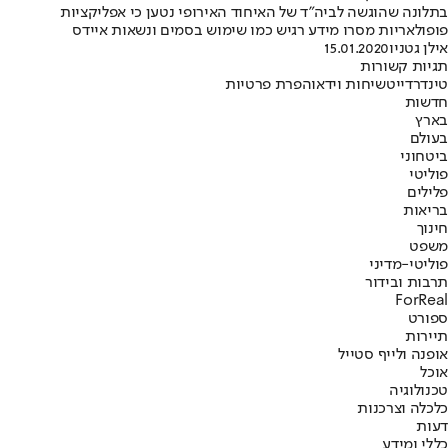
בתלונה שהוגשה לביה"ד של האיחוד האירופי נטען כי אפליקציות
פופולאריות מסרו מידע רגיש כמו שימוש בסמים ונשאות איידס
אילן גטניו
15.01.2020
תגיות קשורות
טינדר
דייט
שיחות וידאו
הפרת פרטיות
חדשות
בארץ
בעולם
ביטחוני
פוליטי
פלילים
בריאות
חינוך
משפט
פוליטי-מדיני
תרבות ובידור
ForReal
ספורט
תיירות
אופנה ולייף סטייל
אוכל
טכנולוגיה
כלכלה וצרכנות
דעות
כללי ומידע