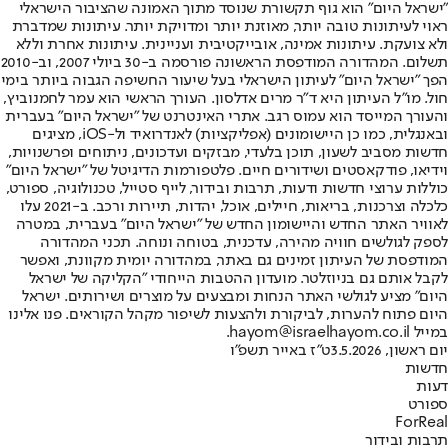
"ישראל היום" הוא גוף תקשורת שנוסד מתוך האמונה שהציבור הישראלי
ראוי לעיתונות טובה יותר, מאוזנת יותר ומדויקת יותר. עיתונות שמדברת
ולא צועקת. עיתונות אמינה, אובייקטיבית ועניינית. עיתונות אחרת וללא
תשלום. המהדורה המודפסת הראשונה פורסמה ב-30 ביולי 2007, וב-2010
הפך "ישראל היום" לעיתון הישראלי בעל שיעור החשיפה הגבוה ביותר בימי
חול. מו"ל העיתון היא ד"ר מרים אדלסון. העורך הראשי הוא עמר לחמנוביץ,
והעורך המייסד הוא עמוס רגב. אתרי האינטרנט של "ישראל היום" בעברית
ובאנגלית, כמו כן היישומונים (אפליקציות) לאנדרואיד ול-iOS, מציגים
חדשות מסביב לשעון, תוכן בלעדי, מבזקים ועדכונים, ניתוחים ופרשנויות,
וידיאו, פודקאסטים ושידורים חיים. פלטפורמות הדיגיטל של "ישראל היום"
כוללות ערוצי חדשות ודעות, תרבות ובידור, לייף סטייל, טכנולוגיה, ספורט,
כלכלה וצרכנות, בריאות, חיילים, אוכל, יהדות, תיירות ורכב. ב-2021 עלו
לאוויר האתר החדש והיישומון החדש של "ישראל היום" בעברית, במטרה
לספק לגולשים חוויה מהירה, עדכנית, בטוחה ונוחה. תכני המהדורה
המודפסת של העיתון זמינים גם באתר, במהדורה יומית מקוונת, ואפשר
לקבל אותם גם בניוזלטר. מועדון ההטבות הייחודי "הקליקה של ישראל
היום" מציע לגולשי האתר הנחות ומבצעים על מוצרים ושירותים. ישראל
היום פתוח להערות, לביקורת ולהצעות לשיפור מקהל הקוראים. פנו אלינו
במייל hayom@israelhayom.co.il.
יום ראשון, 3.5.2026
ט"ז באייר תשפ"ו
חדשות
דעות
ספורט
ForReal
תרבות ובידור