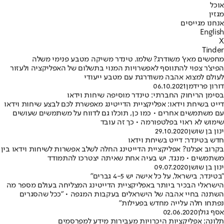
אוכל
מגזין
אנחנו מגייסים
English
X
Tinder
מחפשים מאץ' משודרג? שלמו. טינדר משיקה מטבע פנימי משלה
הפיצ'ר צפוי להתווסף לאפשרויות המנוי בתשלום של האפליקציה ולעזור
לעולם למצוא אהבה משודרגת עם מטבע ייעודי
דורון פרידמן
06.10.2021
בסימן הריחוק החברתי: טינדר מוסיפה שיחות וידאו
דייט בשיחת וידאו: אפליקציית הדייטינג מאפשרת לכם לבצע שיחות וידאו
עם משתמשים אחרים • כמו כן, תוכלו גם לדווח על משתמשים שעושים
שימוש לא ראוי בפלטפורמה • כך זה עובד
ינון בן שושן
29.10.2020
חדש בטינדר: דייט בשיחת וידאו
בקרוב אצלנו? אפליקציית הדייטינג החלה לשלב אפשרות לשיחות וידאו בין
משתמשים • מנגד, יש בעיה אחת שאיתה יצטרכו להתמודד
ינון בן שושן
09.07.2020
"בטינדר, בישראל, על כל אישה יש 4-5 גברים"
הישראלי הבכיר ביותר באפליקציית הדייטינג המצליחה בעולם מספר מה
השתנה בחיי אהבה של הישראלים בעקבות המגפה • "ככל שהסגרים
נפתחו חלה עלייה מחדש בפעילות"
אסף גולן
02.06.2020
תלונה: אפליקציות היכרויות מעבירות מידע למפרסמים