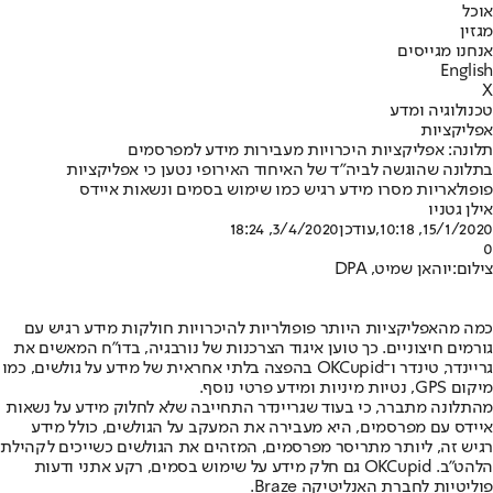
אוכל
מגזין
אנחנו מגייסים
English
X
טכנולוגיה ומדע
אפליקציות
תלונה: אפליקציות היכרויות מעבירות מידע למפרסמים
בתלונה שהוגשה לביה"ד של האיחוד האירופי נטען כי אפליקציות
פופולאריות מסרו מידע רגיש כמו שימוש בסמים ונשאות איידס
אילן גטניו
15/1/2020, 10:18
,עודכן
3/4/2020, 18:24
0
צילום:יוהאן שמיט, DPA
כמה מהאפליקציות היותר פופולריות להיכרויות חולקות מידע רגיש עם
גורמים חיצוניים. כך טוען איגוד הצרכנות של נורבגיה, בדו"ח המאשים את
גריינדר, טינדר ו־OKCupid בהפצה בלתי אחראית של מידע על גולשים, כמו
מיקום GPS, נטיות מיניות ומידע פרטי נוסף.
מהתלונה מתברר, כי בעוד שגריינדר התחייבה שלא לחלוק מידע על נשאות
איידס עם מפרסמים, היא מעבירה את המעקב על הגולשים, כולל מידע
רגיש זה, ליותר מתריסר מפרסמים, המזהים את הגולשים כשייכים לקהילת
הלהט"ב. OKCupid גם חלק מידע על שימוש בסמים, רקע אתני ודעות
פוליטיות לחברת האנליטיקה Braze.