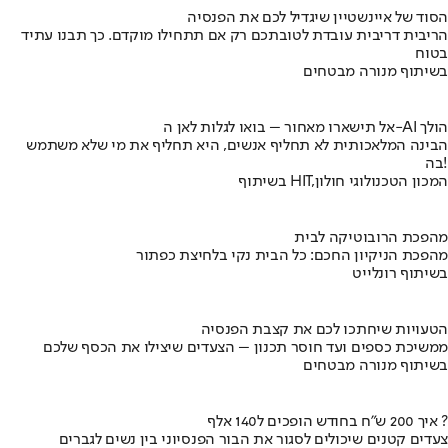
הסוד של איינשטיין שיגדיל לכם את הפנסיה
הריבית דריבית עובדת לטובתכם רק אם תתחילו מוקדם. כך תבנו עתיד
בטוח
בשיתוף מנורה מבטחים
אל תישארו מאחור – בואו לגלות לאן ה-AI הולך
הבינה המלאכותית לא תחליף אנשים, היא תחליף את מי שלא משתמש
בה!
בשיתוף HIT,המכון הטכנולוגי חולון
מהפכת הרובוטיקה לבית
מהפכת הניקיון החכם: כל הבית נקי בלחיצת כפתור
בשיתוף רונלייט
הטעויות שיחתכו לכם את קצבת הפנסיה
ממשיכת כספים ועד חוסר תכנון – הצעדים שיצילו את הכסף שלכם
בשיתוף מנורה מבטחים
איך 200 ש"ח בחודש הופכים ל140 אלף ?
צעדים קטנים שיכולים לסגור את הבור הפנסיוני בין נשים לגברים