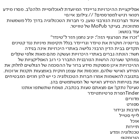
אפליקציית ההיכרויות גריינדר המיועדת לאוכלוסיית הלהט"ב. מסרו מידע
רפואי רגיש למפרסמים? // צילום: איי.פי
איגוד הצרכנות הנורבגי טוען, כי חברות הטכנולוגיה בדרך כלל משמשות
מתווכות, בעיקר MoPub של טוויטר.
עוד בנושא:
"זכרו את הפרצוף הזה": יניב נחמן חזר ל"טינדר"
בריטניה חוקרת את טינדר וגריינדר בגלל תקיפות מיניות נגד קטינים
תקדים בבית הדין הרבני: גלישה באתרי היכרויות אינה בגידה
חשד: הונתה גברים באתרי היכרויות ועשקה מהם מאות אלפי שקלים
במחקר שערכה הרשות הנורבגית התברר כי רוב האפליקציות של
ההיכרויות אינן מספקות מידע ברור על ההסכמה של הגולשים לחלוק את
המידע האישי שלהם, ומכסות את עצמן חוקית באמצעות תקנות ארוכות.
בתגובה להאשמות אמרו חברות הטכנולוגיה כי יש להן חוזים המבטיחים
את בטיחות המידע האישי של המשתמשים בהן.
טעינו? נתקן! אם מצאתם טעות בכתבה, נשמח שתשתפו אותנו
Tinder
הפרת פרטיות
טינדר
מדורים
ספורט
תרבות ובידור
לייף סטייל
אוכל
תיירות
טכנולוגיה ומדע
הורוסקופ