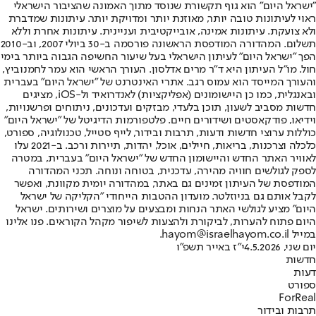
"ישראל היום" הוא גוף תקשורת שנוסד מתוך האמונה שהציבור הישראלי
ראוי לעיתונות טובה יותר, מאוזנת יותר ומדויקת יותר. עיתונות שמדברת
ולא צועקת. עיתונות אמינה, אובייקטיבית ועניינית. עיתונות אחרת וללא
תשלום. המהדורה המודפסת הראשונה פורסמה ב-30 ביולי 2007, וב-2010
הפך "ישראל היום" לעיתון הישראלי בעל שיעור החשיפה הגבוה ביותר בימי
חול. מו"ל העיתון היא ד"ר מרים אדלסון. העורך הראשי הוא עמר לחמנוביץ,
והעורך המייסד הוא עמוס רגב. אתרי האינטרנט של "ישראל היום" בעברית
ובאנגלית, כמו כן היישומונים (אפליקציות) לאנדרואיד ול-iOS, מציגים
חדשות מסביב לשעון, תוכן בלעדי, מבזקים ועדכונים, ניתוחים ופרשנויות,
וידיאו, פודקאסטים ושידורים חיים. פלטפורמות הדיגיטל של "ישראל היום"
כוללות ערוצי חדשות ודעות, תרבות ובידור, לייף סטייל, טכנולוגיה, ספורט,
כלכלה וצרכנות, בריאות, חיילים, אוכל, יהדות, תיירות ורכב. ב-2021 עלו
לאוויר האתר החדש והיישומון החדש של "ישראל היום" בעברית, במטרה
לספק לגולשים חוויה מהירה, עדכנית, בטוחה ונוחה. תכני המהדורה
המודפסת של העיתון זמינים גם באתר, במהדורה יומית מקוונת, ואפשר
לקבל אותם גם בניוזלטר. מועדון ההטבות הייחודי "הקליקה של ישראל
היום" מציע לגולשי האתר הנחות ומבצעים על מוצרים ושירותים. ישראל
היום פתוח להערות, לביקורת ולהצעות לשיפור מקהל הקוראים. פנו אלינו
במייל hayom@israelhayom.co.il.
יום שני, 4.5.2026
י"ז באייר תשפ"ו
חדשות
דעות
ספורט
ForReal
תרבות ובידור