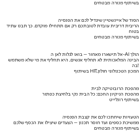
בשיתוף מנורה מבטחים
הסוד של איינשטיין שיגדיל לכם את הפנסיה
הריבית דריבית עובדת לטובתכם רק אם תתחילו מוקדם. כך תבנו עתיד
בטוח
בשיתוף מנורה מבטחים
אל תישארו מאחור – בואו לגלות לאן ה-AI הולך
הבינה המלאכותית לא תחליף אנשים, היא תחליף את מי שלא משתמש
בה!
בשיתוף HIT,המכון הטכנולוגי חולון
מהפכת הרובוטיקה לבית
מהפכת הניקיון החכם: כל הבית נקי בלחיצת כפתור
בשיתוף רונלייט
הטעויות שיחתכו לכם את קצבת הפנסיה
ממשיכת כספים ועד חוסר תכנון – הצעדים שיצילו את הכסף שלכם
בשיתוף מנורה מבטחים