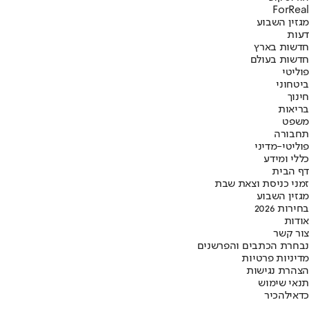
ForReal
מגזין השבוע
דעות
חדשות בארץ
חדשות בעולם
פוליטי
ביטחוני
חינוך
בריאות
משפט
תחבורה
פוליטי-מדיני
כללי ומידע
דף הבית
זמני כניסת וצאת שבת
מגזין השבוע
בחירות 2026
אודות
צור קשר
נבחרת הכתבים והפרשנים
מדיניות פרטיות
הצהרת נגישות
תנאי שימוש
כדאי
להכיר