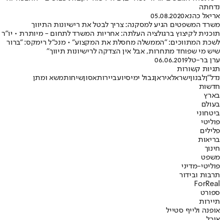
נדחתה
אריאל כהנא
05.08.2020
משרד המשפטים הגיע למסקנה: צריך לבטל את רישיונות התיווך
תוכנית לקיצוץ ברגולציה העלתה: אחריות המשרד לתחום - מיותרת • יו"ר
לשכת המתווכים: "הממשלה מחסלת את המקצוע" • מנכ"ל רימקס: "ברור
שיש מי שפוחד מתחרות, אבל אין הצדקה לרישיונות תיווך"
ערן בר-טל
06.06.2019
תגיות קשורות
נדל"ן
לבנון
ישראל
איראן
גבול ימי
סיוע
ביירות
אסון
שיחות
משא ומתן
חדשות
בארץ
בעולם
ביטחוני
פוליטי
פלילים
בריאות
חינוך
משפט
פוליטי-מדיני
תרבות ובידור
ForReal
ספורט
תיירות
אופנה ולייף סטייל
אוכל