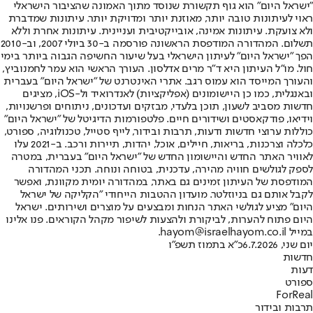
"ישראל היום" הוא גוף תקשורת שנוסד מתוך האמונה שהציבור הישראלי
ראוי לעיתונות טובה יותר, מאוזנת יותר ומדויקת יותר. עיתונות שמדברת
ולא צועקת. עיתונות אמינה, אובייקטיבית ועניינית. עיתונות אחרת וללא
תשלום. המהדורה המודפסת הראשונה פורסמה ב-30 ביולי 2007, וב-2010
הפך "ישראל היום" לעיתון הישראלי בעל שיעור החשיפה הגבוה ביותר בימי
חול. מו"ל העיתון היא ד"ר מרים אדלסון. העורך הראשי הוא עמר לחמנוביץ,
והעורך המייסד הוא עמוס רגב. אתרי האינטרנט של "ישראל היום" בעברית
ובאנגלית, כמו כן היישומונים (אפליקציות) לאנדרואיד ול-iOS, מציגים
חדשות מסביב לשעון, תוכן בלעדי, מבזקים ועדכונים, ניתוחים ופרשנויות,
וידיאו, פודקאסטים ושידורים חיים. פלטפורמות הדיגיטל של "ישראל היום"
כוללות ערוצי חדשות ודעות, תרבות ובידור, לייף סטייל, טכנולוגיה, ספורט,
כלכלה וצרכנות, בריאות, חיילים, אוכל, יהדות, תיירות ורכב. ב-2021 עלו
לאוויר האתר החדש והיישומון החדש של "ישראל היום" בעברית, במטרה
לספק לגולשים חוויה מהירה, עדכנית, בטוחה ונוחה. תכני המהדורה
המודפסת של העיתון זמינים גם באתר, במהדורה יומית מקוונת, ואפשר
לקבל אותם גם בניוזלטר. מועדון ההטבות הייחודי "הקליקה של ישראל
היום" מציע לגולשי האתר הנחות ומבצעים על מוצרים ושירותים. ישראל
היום פתוח להערות, לביקורת ולהצעות לשיפור מקהל הקוראים. פנו אלינו
במייל hayom@israelhayom.co.il.
יום שני, 6.7.2026
כ"א בתמוז תשפ"ו
חדשות
דעות
ספורט
ForReal
תרבות ובידור