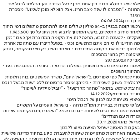
אלא שאז התגלע ויכוח בין אחת מהן לבעל הדירה והן החליטו לבטל את
החוזה • "הסברנו לו שזה מצב חריג, אבל הוא לא מוכן לשמוע", מספרת
האנה
ירון דורון
04.06.2024
רכשו קומה בבניין ב-84 מיליון שקלים וניסו להתחמק מתשלום דמי תיווך
לאחר סירוב התשלום, ביקש המתווך לתבוע את הזוג על סך 1,965,600
שקלים • לטענת התובע, הראה לזוג את הקומה המדוברת אך כעבור זמן
מה הודיעו לו כי הם אינם מחפשים נכס • בפועל דיברו עם מתווכת אחרת
ולבסוף רכשו את הקומה המדוברת • מאחר והציג רק חצי מהקומה, נפסק
שיפוצה רק בחצי מהסכום
אבי כהן
28.12.2023
איסור פרסומים מטעים ושוויון בעמלות: פרטי הרפורמה המתגבשת בענף
התיווך נחשפים
סוף לכאוס? כפי שפורסם ב"ישראל היום", משרד המשפטים בוחן חלופות
לרגולציה בשוק השכירות • ביניהן: איסור פרסומים ללא רשות מבעל הנכס
וחובת שימוש בתואר "מתווך מקרקעין" • "יוביל מיידית לשיפור"
סוניה גורודיסקי
14.12.2022
פיצוץ בשיחות עם לבנון על הגבול הימי
על פי מקורות בביירות המו"מ נדחה • בישראל זועמים על הקשיים
שמערימים השותפים לשיחות • גורם רשמי: "האמריקנים מקיימים שיחות
נפרדות עם הצדדים"
אריאל כהנא
30.11.2020
בעקבות האסון: ישראל הציעה סיוע ללבנון
בשעות האחרונות מתקיימות שיחות להעברת סיוע בתיווך מדינה שלישית
• שתכלול אמצעים לגילוי נעדרים, ציוד רפואי וקבלת פצועים • ההצעה לא