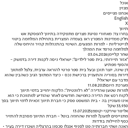
אוכל
מגזין
אנחנו מגייסים
English
X
תיווך
בחרו צד: מאחורי נסיגת מצרים מתפקידה בתיווך להפסקת אש
חלק ממדינות המפרץ ראו בעמדה המצרית בתחילת המלחמה ביטוי
לנייטרליות • למרות המגעים, השינוי בהתנהלות קהיר והיחס שלה
למלחמה טרפד את המהלך
שחר קליימן
03.04.2026
"אזור תיירותי, בית ספר לילדים": ישראלי ניסה לקנות דירה בדמשק -
והסוף מפתיע
דן שינה, יוצר תוכן ובעל בית ספר פרטי להוראה ערבית, צלצל למתווך
דירות בסוריה והתעניין ברכישת נכס • כיצד המתווך הגיב כשהבין שהוא
מדבר עם ישראלי?
מערכת היום
11.08.2025
למרות שטען שהדירה "לא רלוונטית": הלקוח יחוייב בדמי תיווך
לקוח רכש את הדירה כחמישה חודשים לאחר שהודיע למתווכת כי הוא
אינו מעוניין בה • בית המשפט פסק כי חברת תיווך זכאית לדמי תיווך בסך
33,930 שקל
אלינור שירקני-קופמן
13.07.2025
מתגייסים למענן? למרות שהחוזה בוטל - חברת התיווך מסרבת להחזיר
כסף לחיילות בודדות
האנה ושתי חברותיה פנו לסניף אנגלו סכסון בהרצליה ושכרו דירה בעיר •