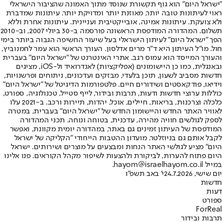
"ישראל היום" הוא גוף תקשורת שנוסד מתוך האמונה שהציבור הישראלי
ראוי לעיתונות טובה יותר, מאוזנת יותר ומדויקת יותר. עיתונות שמדברת
ולא צועקת. עיתונות אמינה, אובייקטיבית ועניינית. עיתונות אחרת וללא
תשלום. המהדורה המודפסת הראשונה פורסמה ב-30 ביולי 2007, וב-2010
הפך "ישראל היום" לעיתון הישראלי בעל שיעור החשיפה הגבוה ביותר בימי
חול. מו"ל העיתון היא ד"ר מרים אדלסון. העורך הראשי הוא עמר לחמנוביץ,
והעורך המייסד הוא עמוס רגב. אתרי האינטרנט של "ישראל היום" בעברית
ובאנגלית, כמו כן היישומונים (אפליקציות) לאנדרואיד ול-iOS, מציגים
חדשות מסביב לשעון, תוכן בלעדי, מבזקים ועדכונים, ניתוחים ופרשנויות,
וידיאו, פודקאסטים ושידורים חיים. פלטפורמות הדיגיטל של "ישראל היום"
כוללות ערוצי חדשות ודעות, תרבות ובידור, לייף סטייל, טכנולוגיה, ספורט,
כלכלה וצרכנות, בריאות, חיילים, אוכל, יהדות, תיירות ורכב. ב-2021 עלו
לאוויר האתר החדש והיישומון החדש של "ישראל היום" בעברית, במטרה
לספק לגולשים חוויה מהירה, עדכנית, בטוחה ונוחה. תכני המהדורה
המודפסת של העיתון זמינים גם באתר, במהדורה יומית מקוונת, ואפשר
לקבל אותם גם בניוזלטר. מועדון ההטבות הייחודי "הקליקה של ישראל
היום" מציע לגולשי האתר הנחות ומבצעים על מוצרים ושירותים. ישראל
היום פתוח להערות, לביקורת ולהצעות לשיפור מקהל הקוראים. פנו אלינו
במייל hayom@israelhayom.co.il.
יום שישי, 24.7.2026
י' באב תשפ"ו
חדשות
דעות
ספורט
ForReal
תרבות ובידור