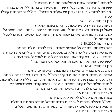
לוחמות: "מדירים אותנו ממילואים מסיבות מגדריות"
עשרות לוחמות הופתעו לגלות שהודחו משירות, בניגוד ללוחמים בגדוד:
"מכעיס לגלות שב-2021 עדיין יש אפליה מגדרית" • צה"ל: גם לוחמים קיבלו
פטור
חנן גרינווד
14.01.2021
תיעוד: כשהשף הפתיע מאות לוחמים בעוצר יציאות
שאול בן אדרת בישל ארוחה ל-300 טירונים בבסיס שבטה • הוא סיפר על
מצבו בשל הקורונה: "אני בדיכאון, אם יהיה עוד סגר אנשים יצטרכו לאכול
מנות חמות"
חנן גרינווד
16.10.2020
זהב בציונות: ויתרה על האולימפיאדה - כדי להתגייס לתותחנים
אוקראינה הציעה ליאנה וולגנוב, מטפסת הרים וקירות, לייצג את המדינה
בטוקיו 2020 • במקום זאת, היא בחרה לעלות לארץ ולשרת בצה"ל •
"כשראיתי את המדינה אמרתי 'וואו, כאן אני רוצה לגור'"
חנן גרינווד
09.12.2019
תדע כל אם עברייה: האימהות כותבות, המפקדים עונים
עולים על מדים: מחזור הגיוס הקרבי לצה"ל של חודש נובמבר יתחיל היום •
רגע לפני שיעברו את שרשרת החיול, האימהות כותבות ללוחמים וללוחמות
לעתיד מילים של תקווה, תפילה ואהבה • והמפקדים, שמתרגשים לא
פחות, כותבים לצעירים ולמשפחותיהם • בהצלחה!
מערכת היום
25.11.2018
צפו: תותחנים מעולם לא היו מגניבים יותר
בצה"ל ובעולם מנסים לשפר את תדמיתם של חובשי כומתת התכלת,
והמאמצים משתלמים • תיעוד קרבי במיוחד של הלוחמים והכלים
מערכת היום
20.03.2018