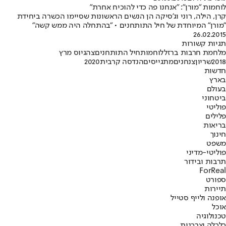
לוחמות "מורן": "אנחנו פה כדי להוכיח אחרת"
קרן, הילה, רוני וג'סיקה הן הנשים הראשונות שסיימו הכשרה ביחידת
"מורן" המיוחדת של חיל התותחנים • "בהתחלה היה ממש קשה"
26.02.2015
תגיות קשורות
מלחמת חרבות ברזל
לוחמות
חיל התותחנים
צה
גיוס מרץ
2018
שריון
צנחנים
מתגייסים
הנדסה קרבית
2020
חדשות
בארץ
בעולם
ביטחוני
פוליטי
פלילים
בריאות
חינוך
משפט
פוליטי-מדיני
תרבות ובידור
ForReal
ספורט
תיירות
אופנה ולייף סטייל
אוכל
טכנולוגיה
כלכלה וצרכנות