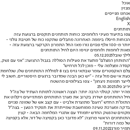
אוכל
מגזין
אנחנו מגייסים
English
X
תותחנים
צפו בתיעוד מעיני הלוחמים: כוחות תותחנים תוקפים ברצועת עזה
הכוחות חיסלו ביממה האחרונה מחבלים שתקפו כוח של חטיבת גולני •
יותר מ-100 אלף פגזים נורו מאז החל התמרון הקרקעי ברצועת עזה •
מאות לוחמות ולוחמים יגויסו היום לחיל התותחנים
לילך שובל
05.12.2023
"התותחן המצלם" מתעד את פעילות הסוללה בגבול הרצועה: "אני עם נשק,
קסדה ומצלמה עלי - מוכן לכל תרחיש"
צלם האקסטרים עומר שבתאי גויס בצו 8 לסוללת התותחנים שלו, שנלחמת
כעת אי שם מול עזה • "יש כאן הבנה שמדובר ברגעים היסטוריים, חשוב לי
לייצר תמונות ניצחון" • צפו בצילומים מהשטח
יריב פלג
23.10.2023
מהיר יותר, קטלני הרבה יותר: הצצה ראשונה לתותח העתיד של צה"ל
חיל התותחנים ישדרג בקרוב את מערך התותחים המתנייעים ויקלוט את
התומ"ת החדש "רועם" מתוצרת אלביט • עם קצב אש של שמונה פגזים
בדקה ומערכת טעינה ממוחשבת שמייתרת את תפקיד הטען - בצה"ל
מקווים שהנשק החדש יתמודד עם אתגרי המלחמה הבאה • קצין
התותחנים הראשי מרוצה: "לא מדובר כאן בקפיצה של דור, אלא בקפיצה
של כמה דורות"
תמיר מורג
09.11.2022