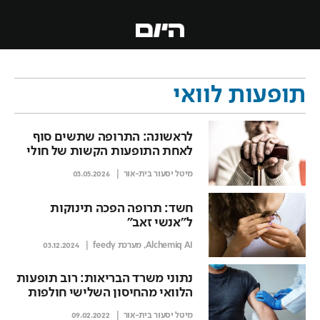
תופעות לוואי
לראשונה: התרופה שתשים סוף
לאחת התופעות הקשות של חולי
הדמנציה
מיטל יסעור בית-אור
03.05.2026
חשד: תרופה הפכה תינוקות
ל"אנשי זאב"
Alchemiq AI
,
מערכת feedy
03.12.2024
נתוני משרד הבריאות: רוב תופעות
הלוואי מהחיסון השלישי חולפות
בתוך יום עד שלושה ימים
מיטל יסעור בית-אור
09.02.2022