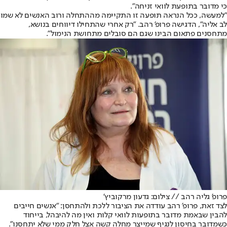
כי מדובר בתופעת לוואי זניחה".
"למעשה, ככל הנראה תופעה זו התקיימה מההתחלה ורוב האנשים לא שמו
לב אליה", הדגישה פרופ' רהב. "רק אחרי שהתחילו דיווחים בנושא,
מתחסנים פתאום הבינו שגם הם סובלים מתחושת הנימול".
פרופ' גליה רהב // צילום: גדעון מרקוביץ'
לצד זאת, פרופ' רהב עודדה את הציבור ללכת ולהתחסן: "אנשים חייבים
להבין שבאמת מדובר בתופעות לוואי קלות ואין מה להיבהל, בייחוד
כשמדובר בחיסון לנגיף שמייצר מחלה קשה אצל חלק ממי שלא יתחסנו".