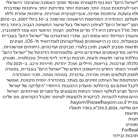
"ישראל היום" הוא גוף תקשורת שנוסד מתוך האמונה שהציבור הישראלי
ראוי לעיתונות טובה יותר, מאוזנת יותר ומדויקת יותר. עיתונות שמדברת
ולא צועקת. עיתונות אמינה, אובייקטיבית ועניינית. עיתונות אחרת וללא
תשלום. המהדורה המודפסת הראשונה פורסמה ב-30 ביולי 2007, וב-2010
הפך "ישראל היום" לעיתון הישראלי בעל שיעור החשיפה הגבוה ביותר בימי
חול. מו"ל העיתון היא ד"ר מרים אדלסון. העורך הראשי הוא עמר לחמנוביץ,
והעורך המייסד הוא עמוס רגב. אתרי האינטרנט של "ישראל היום" בעברית
ובאנגלית, כמו כן היישומונים (אפליקציות) לאנדרואיד ול-iOS, מציגים
חדשות מסביב לשעון, תוכן בלעדי, מבזקים ועדכונים, ניתוחים ופרשנויות,
וידיאו, פודקאסטים ושידורים חיים. פלטפורמות הדיגיטל של "ישראל היום"
כוללות ערוצי חדשות ודעות, תרבות ובידור, לייף סטייל, טכנולוגיה, ספורט,
כלכלה וצרכנות, בריאות, חיילים, אוכל, יהדות, תיירות ורכב. ב-2021 עלו
לאוויר האתר החדש והיישומון החדש של "ישראל היום" בעברית, במטרה
לספק לגולשים חוויה מהירה, עדכנית, בטוחה ונוחה. תכני המהדורה
המודפסת של העיתון זמינים גם באתר, במהדורה יומית מקוונת, ואפשר
לקבל אותם גם בניוזלטר. מועדון ההטבות הייחודי "הקליקה של ישראל
היום" מציע לגולשי האתר הנחות ומבצעים על מוצרים ושירותים. ישראל
היום פתוח להערות, לביקורת ולהצעות לשיפור מקהל הקוראים. פנו אלינו
במייל hayom@israelhayom.co.il.
יום שלישי, 10.3.2026
כ"א באדר תשפ"ו
חדשות
דעות
ספורט
ForReal
תרבות ובידור