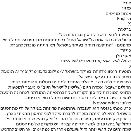
אוכל
מגזין
אנחנו מגייסים
English
X
בריאות
תופעת לוואי חדשה לחיסון נגד הקורונה?
פרופ' גליה רהב אמרה ל"ישראל היום" כי מתחסנים מדווחים על נימול בחצי
מהפנים • "התופעה דווחה בעיקר בישראל, ולא הייתה מוכרת לחברת
פייזר"
אסף גולן
26/1/2021, 15:46
,עודכן
26/1/2021, 18:35
0
תופעת חיסון מדווחת בעיקר בישראל // צילום: גדעון מרקוביץ' // תופעת
חיסון מדווחת בעיקר בישראל
הפרופסור גליה רהב, מנהלת היחידה למניעת מחלות זיהומיות בבית
החולים "שיבא", אמרה היום (שלישי) ל"ישראל היום" כי מעבר לתופעות
הלוואי המוכרות ל
חיסון הקורונה
של חברת
פייזר
, התגלתה לאחרונה תופעת
לוואי חדשה, הבאה לידי ביטוי בתחושת נימול בחצי מהפנים.
צילום: Newsenders
פרט מפתיע נוסף הוא העובדה שהתופעה מדווחת בעיקר על ידי מתחסנים
בישראל, והיא לא הייתה מוכרת לחברת פייזר לפני
החיסון ההמוני בארץ
.
בראיון שקיימנו עימה, סיפרה פרופ' רהב כי "חלק מהאנשים מדווחים על
נימול קל בחצי פנים למשך תקופה קצרה. יש מקרים של מתחסנים
שמדווחים על קושי יותר גדול שנעלם אחרי רק כמה ימים. אך חשוב להדגיש