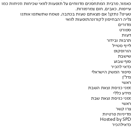
כאמור, מרבית המתחסנים מדווחים על תופעות לוואי שכיחות וזניחות כמו
עייפות, כאבים, חום צמרמורות.
טעינו? נתקן! אם מצאתם טעות בכתבה, נשמח שתשתפו אותנו
גליה רהב
חיסון לקורונה
תופעות לוואי
מדורים
ספורט
דעות
תרבות ובידור
לייף סטייל
הורוסקופ
שישבת
סוף שבוע
כדאי להכיר
סיפור המשק הישראלי
נדל"ן
ראשי
זמני כניסת וצאת השבת
מידע כללי
זמני כניסת וצאת שבת
ראשי
צרו קשר
מדיניות פרטיות
Hosted by SPD
כדאי
להכיר