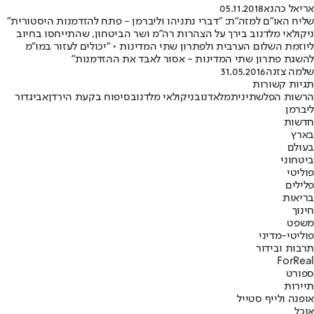
אריאל כהנא
05.11.2018
שליח האו"ם למזה"ת: "דברי נתניהו וליברמן - פתח להזדמנות היסטורית"
ניקולאי מלדנוב בירך על הצהרות רה"מ ושר הביטחון, שהתייחסו בחיוב
ליוזמת השלום הערבית ולפתרון שתי המדינות • "יכולים לעזור במו"מ
להשגת פתרון שתי המדינות - אסור לאבד את ההזדמנות"
שלמה צזנה
31.05.2016
תגיות קשורות
הרשות הפלשתינית
מלאדנוב
ניקולאי מלדנוב
סיפוח בקעת הירדן
אביגדור
ליברמן
חדשות
בארץ
בעולם
ביטחוני
פוליטי
פלילים
בריאות
חינוך
משפט
פוליטי-מדיני
תרבות ובידור
ForReal
ספורט
תיירות
אופנה ולייף סטייל
אוכל