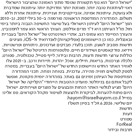
"ישראל היום" הוא גוף תקשורת שנוסד מתוך האמונה שהציבור הישראלי
ראוי לעיתונות טובה יותר, מאוזנת יותר ומדויקת יותר. עיתונות שמדברת
ולא צועקת. עיתונות אמינה, אובייקטיבית ועניינית. עיתונות אחרת וללא
תשלום. המהדורה המודפסת הראשונה פורסמה ב-30 ביולי 2007, וב-2010
הפך "ישראל היום" לעיתון הישראלי בעל שיעור החשיפה הגבוה ביותר בימי
חול. מו"ל העיתון היא ד"ר מרים אדלסון. העורך הראשי הוא עמר לחמנוביץ,
והעורך המייסד הוא עמוס רגב. אתרי האינטרנט של "ישראל היום" בעברית
ובאנגלית, כמו כן היישומונים (אפליקציות) לאנדרואיד ול-iOS, מציגים
חדשות מסביב לשעון, תוכן בלעדי, מבזקים ועדכונים, ניתוחים ופרשנויות,
וידיאו, פודקאסטים ושידורים חיים. פלטפורמות הדיגיטל של "ישראל היום"
כוללות ערוצי חדשות ודעות, תרבות ובידור, לייף סטייל, טכנולוגיה, ספורט,
כלכלה וצרכנות, בריאות, חיילים, אוכל, יהדות, תיירות ורכב. ב-2021 עלו
לאוויר האתר החדש והיישומון החדש של "ישראל היום" בעברית, במטרה
לספק לגולשים חוויה מהירה, עדכנית, בטוחה ונוחה. תכני המהדורה
המודפסת של העיתון זמינים גם באתר, במהדורה יומית מקוונת, ואפשר
לקבל אותם גם בניוזלטר. מועדון ההטבות הייחודי "הקליקה של ישראל
היום" מציע לגולשי האתר הנחות ומבצעים על מוצרים ושירותים. ישראל
היום פתוח להערות, לביקורת ולהצעות לשיפור מקהל הקוראים. פנו אלינו
במייל hayom@israelhayom.co.il.
יום שלישי, 9.6.2026
כ"ד בסיון תשפ"ו
חדשות
דעות
ספורט
ForReal
תרבות ובידור