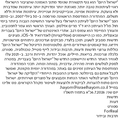
"ישראל היום" הוא גוף תקשורת שנוסד מתוך האמונה שהציבור הישראלי
ראוי לעיתונות טובה יותר, מאוזנת יותר ומדויקת יותר. עיתונות שמדברת
ולא צועקת. עיתונות אמינה, אובייקטיבית ועניינית. עיתונות אחרת וללא
תשלום. המהדורה המודפסת הראשונה פורסמה ב-30 ביולי 2007, וב-2010
הפך "ישראל היום" לעיתון הישראלי בעל שיעור החשיפה הגבוה ביותר בימי
חול. מו"ל העיתון היא ד"ר מרים אדלסון. העורך הראשי הוא עמר לחמנוביץ,
והעורך המייסד הוא עמוס רגב. אתרי האינטרנט של "ישראל היום" בעברית
ובאנגלית, כמו כן היישומונים (אפליקציות) לאנדרואיד ול-iOS, מציגים
חדשות מסביב לשעון, תוכן בלעדי, מבזקים ועדכונים, ניתוחים ופרשנויות,
וידיאו, פודקאסטים ושידורים חיים. פלטפורמות הדיגיטל של "ישראל היום"
כוללות ערוצי חדשות ודעות, תרבות ובידור, לייף סטייל, טכנולוגיה, ספורט,
כלכלה וצרכנות, בריאות, חיילים, אוכל, יהדות, תיירות ורכב. ב-2021 עלו
לאוויר האתר החדש והיישומון החדש של "ישראל היום" בעברית, במטרה
לספק לגולשים חוויה מהירה, עדכנית, בטוחה ונוחה. תכני המהדורה
המודפסת של העיתון זמינים גם באתר, במהדורה יומית מקוונת, ואפשר
לקבל אותם גם בניוזלטר. מועדון ההטבות הייחודי "הקליקה של ישראל
היום" מציע לגולשי האתר הנחות ומבצעים על מוצרים ושירותים. ישראל
היום פתוח להערות, לביקורת ולהצעות לשיפור מקהל הקוראים. פנו אלינו
במייל hayom@israelhayom.co.il.
יום שני, 6.7.2026
כ"א בתמוז תשפ"ו
חדשות
דעות
ספורט
ForReal
תרבות ובידור