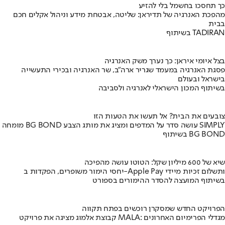
כך תחסכו בחשמל בלי להזיע
מהפכת האנרגיה של תדיראן: שליטה, אבטחת מידע וניהול אקלים חכם
בבית
בשיתוף TADIRAN
בצל איומי איראן: כך נערך משק האנרגיה
פסגת האנרגיה במעמד שגריר ארה"ב, שר האנרגיה ובכירי התעשייה
בישראל ובעולם
בשיתוף המכון הישראלי לאנרגיה ולסביבה
צובעים את הבית? אל תעשו את הטעות הזו
מומחה BG BOND עושה סדר על המדפים ומציג את מותג הצבע SIMPLY
בשיתוף BG BOND
שיא של 600 מיליון שקל: הטוטו עושה מהפיכה
יחסי הימור משופרים, הפקדות ב-Apple Pay ותשלום זכיות מיידי
בשיתוף המועצה להסדר ההימורים בספורט
הפרויקט החדש שמסקרן רוכשים בפתח תקווה
קבוצת אלמוג מציגה את פרויקט MALA: מגדלי הפרימיום האחרונים