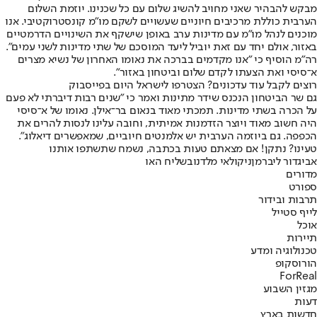
מבקש להבהיר שאני מחויב להשיג שלום עם כל שכנינו. יוזמת השלום
הערבית כוללת מרכיבים חיוניים שעשויים לשקם מו"מ קונסטרוקטיבי. אנו
מוכנים לנהל מו"מ עם מדינות ערב באופן שישקף את השינויים הדרמטיים
באזור, אולם יחד עם זאת יוביל ליעד המוסכם של שתי מדינות לשני עמים".
רה"מ הוסיף כי "אנו מקדמים בברכה את נאומו האחרון של נשיא מצרים
א־סיסי ואת הצעתו לקדם שלום וביטחון באזור".
רוצים לקבל עוד עדכונים? הצטרפו לישראל היום בפייסבוק
גם שר הביטחון הנכנס שידר מתינות ואמר כי "שנים רבות דיברתי לא פעם
על הכרה בשתי מדינות. תמכתי מאוד בנאום בר־אילן. נאומו של א־סיסי
היה חשוב מאוד ויוצר הזדמנות אמיתית, וחובה עלינו לנסות להרים את
הכפפה. גם ביוזמה הערבית יש אלמנטים חיוביים, שמאפשרים דיאלוג".
טעינו? נתקן! אם מצאתם טעות בכתבה, נשמח שתשתפו אותנו
אביגדור ליברמן
ניקולאי מלדנוב
שליח האו
מדורים
ספורט
תרבות ובידור
לייף סטייל
אוכל
תיירות
טכנולוגיה ומדע
הורוסקופ
ForReal
מגזין השבוע
דעות
חדשות בארץ