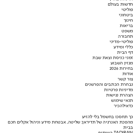
חדשות בעולם
פוליטי
ביטחוני
חינוך
בריאות
משפט
תחבורה
פוליטי-מדיני
כללי ומידע
דף הבית
זמני כניסת וצאת שבת
מגזין השבוע
בחירות 2026
אודות
צור קשר
נבחרת הכתבים והפרשנים
מדיניות פרטיות
הצהרת נגישות
תנאי שימוש
כדאי
להכיר
כך תחסכו בחשמל בלי להזיע
מהפכת האנרגיה של תדיראן: שליטה, אבטחת מידע וניהול אקלים חכם
בבית