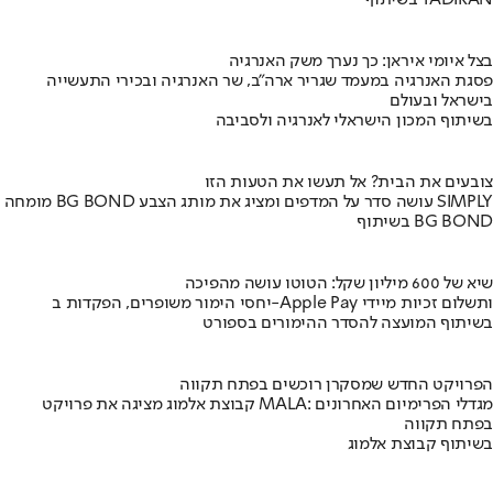
בשיתוף TADIRAN
בצל איומי איראן: כך נערך משק האנרגיה
פסגת האנרגיה במעמד שגריר ארה"ב, שר האנרגיה ובכירי התעשייה
בישראל ובעולם
בשיתוף המכון הישראלי לאנרגיה ולסביבה
צובעים את הבית? אל תעשו את הטעות הזו
מומחה BG BOND עושה סדר על המדפים ומציג את מותג הצבע SIMPLY
בשיתוף BG BOND
שיא של 600 מיליון שקל: הטוטו עושה מהפיכה
יחסי הימור משופרים, הפקדות ב-Apple Pay ותשלום זכיות מיידי
בשיתוף המועצה להסדר ההימורים בספורט
הפרויקט החדש שמסקרן רוכשים בפתח תקווה
קבוצת אלמוג מציגה את פרויקט MALA: מגדלי הפרימיום האחרונים
בפתח תקווה
בשיתוף קבוצת אלמוג