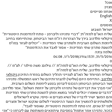
אוכל
מגזין
אנחנו מגייסים
English
X
מוספים
ישראל השבוע
שליח האו"ם למזה"ת: "דברי נתניהו וליברמן - פתח להזדמנות היסטורית"
ניקולאי מלדנוב בירך על הצהרות רה"מ ושר הביטחון, שהתייחסו בחיוב
ליוזמת השלום הערבית ולפתרון שתי המדינות • "יכולים לעזור במו"מ
להשגת פתרון שתי המדינות - אסור לאבד את ההזדמנות"
שלמה צזנה
31/5/2016, 13:31
,עודכן
1/1/2018, 04:08
0
ניקולאי מלדנוב, שליח האו"ם למזה"ת // צילום: משה מילנר / לע"מ //
ניקולאי מלדנוב, שליח האו"ם למזה"ת
השליח המיוחד של האו"ם לענייני תהליך השלום במזרח התיכון,
ניקולאי
מלדנוב
, התייחס היום (שלישי) להצהרותיהם של ראש הממשלה נתניהו
ושר הביטחון הביטחון הנכנס ליברמן בנוגע ליוזמת השלום הערבית.
"אני מברך את דבריהם של נתניהו וליברמן על יוזמת השלום", אמר מלדנוב,
"הדברים שאמרו יכולים לעזור במשא ומתן להשגת פתרון שתי המדינות
והם המשך ישיר לדבריו של נשיא מצרים א-סיסי, שקרא לישראלים
ולפלשתינים להמשיך את הצעד ההיסטורי לשלום שנקטו ישראל ומצרים
לפני 37 שנים. זהו פתח להזדמנות היסטורית, שאסור לאבד".
כזכור, נתניהו אמר אתמול במסיבת עיתונאים משותפת עם ליברמן כי "אני