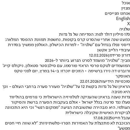
אוכל
מגזין
אנחנו מגייסים
English
X
שלגיה
170 מיליון דולר לפח: הפדיחה של גל גדות
כמעט שנה אחרי שהסרט קרס בקופות, נחשפת תמונת ההפסד המלאה:
דיסני נפלו בגדול עם "שלגיה" • למרות הכישלון, האולפן ממשיך בסדרת
עיבודי הלייב אקשן
דורון פרידמן
12.02.2026
מביך: "שלגיה" מועמד לסרט הגרוע ביותר ל-2026
המועמדים לטקס פרסי הראזי פורסמו, עם סילבסטר סטאלון, ניקולס קייג'
ורוברט דה נירו ברשימה • הזוכים יוכרזו ב-14 במרץ, יום לפני טקס
האוסקר
סוכנויות הידיעות
22.01.2026
הראיון של גל גדות בקשת 12 על "שלגיה" מעורר סערה ברחבי העולם - וכך
היא מגיבה
גדות טענה בראיון שהעניקה לטלוויזיה הישראלית כי גורמים בהוליווד
פעלו נגד סרטה בגלל ישראל • אולם בעקבות הסערה ברשת והסיקור
העולמי, היא מבהירה שתשובתה הגיעה "ממקום רגשי" וכי היא התכוונה
לביקורת האישית שקיבלה כישראלית
ענבל חייט
17.08.2025
הכוכבת לא מתנצלת על האמירות הפרו-פלשתיניות: "לא שווה חיי חפים
מפשע"