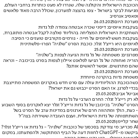
הכוכבת הישראלית והקולגה שלה, שגררו לא מעט כותרות ברחבי העולם,
מגיעות לבקר בישראל • צפו בהצצה למערכון, שכולל הרבה מאוד פלאשים
ופאסיב אגרסיב
מערכת היום
26.03.2025
בעקבות איומים: דיסני שכרה אבטחה צמודה לגל גדות
השחקנית הישראלית המצליחה בהוליווד נאלצה לקבל אבטחה מתוגברת,
בעקבות חשש לאיומים על חייה • גורמים מקורבים טוענים כי הסיבה
לאיומים היא רייצ'ל זגלר, כוכבת הסרט "שלגיה" הפרו-פלשתינית
מערכת היום
25.03.2025
מפרגנים: משפחתה של גל גדות הגיעה לצפות ב"שלגיה"
הוריה ואחותה של גל הגיעו לפלאנט איילון לצפות בסרט בכיכובה - ונראה
שהם מתרגשים. אפשר להאשים אותם?
מערכת היום
23.03.2025
משפחת גדות בהקרנה מיוחדת
כשהכוכבת ההוליוודית עולה עם סרט חדש באקרנים המשפחה מתייצבת
בכדי לפרגן, אז האם הסרט יכבוש גם את ישראל?
אביטל אביב
23.03.2025
לא רק רייצ׳ל זגלר: החרם הערבי על גל גדות
הסרט "שלגיה" בכיכובן של גל גדות ורייצ׳ל זגלר יצא לאקרנים בסוף השבוע
• כעת, הולך ומתהווה חרם של ארגונים במדינות ערב על הסרט בשל
השתתפותה של גדות הישראלית, ועצם העובדה ששירתה בצה"ל
שחר קליימן
23.03.2025
AI מכריע: מי צודקת בסכסוך של כוכבות "שלגיה" - גל גדות או רייצ'ל זגלר?
ביקשנו מ-ChatGPT לחוות דעה על הביף המתוקשר, ולהפתעתנו, במקום