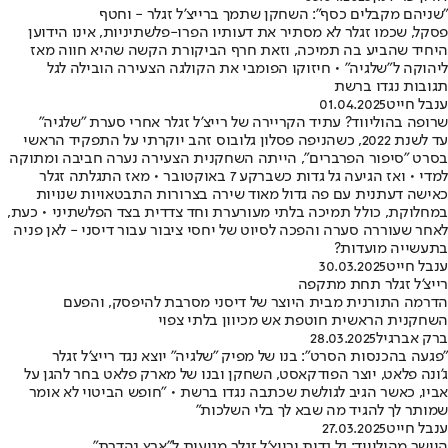
"שניהם מקבלים כסף": השחקן שתמך ברייצ'ל זגלר - וחטף
פסקל, שכמו זגלר לא מסתיר את דעותיו הפרו-פלשתיניות, אינו הידוען
היחיד שהביע בה תמיכה, וזאת חרף הביקורת הקשה שהיא חווה מאז
ליהוקה ל"שלגיה" • חיזוקו הפומבי את הקולגה הצעירה הובילה לגל
תגובות נגדו ברשת
ענבל חייט
01.04.2025
שרופה בהוליווד? עתיד הקריירה של רייצ'ל זגלר אחרי סערת "שלגיה"
עד לשנת 2022, כשהניפה פסלון גלובוס זהב יוקרתי על התפקיד הראשי
בסרט "סיפור הפרברים", הייתה השחקנית הצעירה נערה חביבה ומתוקה
למדי • ואז הגיעה גל גדות כשברקע 7 באוקטובר • מאז התגלתה זגלר
כאישה דעתנית עם פה גדול מאוד שירה בצרורות התבטאויות שנויות
במחלוקת, כולל תמיכה בלתי מעורערת וחד צדדית בצד הפלשתיני • כעת,
לאחר שעוררה סערה והפכה לסיוט של יחסי ציבור עבור דיסני - לאן פניה
בתעשייה מועדות?
ענבל חייט
30.03.2025
רייצ'ל זגלר תחת מתקפה
הדרמה התורנית מבית היוצר של דיסני מסרבת להיפסק, והפעם
השחקנית הראשית חוטפת אש מכיוון בלתי צפוי
ברק אברגיל
28.03.2025
"פגעה בהכנסות הסרט": בנו של מפיק "שלגיה" יוצא נגד רייצ'ל זגלר
ג'ונה פלאט, יוצר הפודקאסט, השחקן ובנו של מארק פלאט בחר להגן על
אביו, כאשר הגיב לגולשת שכתבה נגדו ברשת • "חופש הביטוי לא אומר
שמותר לך להגיד מה שבא לך בלי השלכות"
ענבל חייט
27.03.2025
היישר מהוליווד: גל גדות ורייצ'ל זגלר מגיעות ל"ארץ נהדרת"