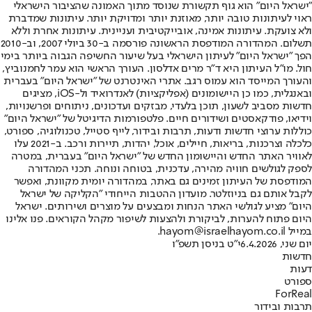
"ישראל היום" הוא גוף תקשורת שנוסד מתוך האמונה שהציבור הישראלי
ראוי לעיתונות טובה יותר, מאוזנת יותר ומדויקת יותר. עיתונות שמדברת
ולא צועקת. עיתונות אמינה, אובייקטיבית ועניינית. עיתונות אחרת וללא
תשלום. המהדורה המודפסת הראשונה פורסמה ב-30 ביולי 2007, וב-2010
הפך "ישראל היום" לעיתון הישראלי בעל שיעור החשיפה הגבוה ביותר בימי
חול. מו"ל העיתון היא ד"ר מרים אדלסון. העורך הראשי הוא עמר לחמנוביץ,
והעורך המייסד הוא עמוס רגב. אתרי האינטרנט של "ישראל היום" בעברית
ובאנגלית, כמו כן היישומונים (אפליקציות) לאנדרואיד ול-iOS, מציגים
חדשות מסביב לשעון, תוכן בלעדי, מבזקים ועדכונים, ניתוחים ופרשנויות,
וידיאו, פודקאסטים ושידורים חיים. פלטפורמות הדיגיטל של "ישראל היום"
כוללות ערוצי חדשות ודעות, תרבות ובידור, לייף סטייל, טכנולוגיה, ספורט,
כלכלה וצרכנות, בריאות, חיילים, אוכל, יהדות, תיירות ורכב. ב-2021 עלו
לאוויר האתר החדש והיישומון החדש של "ישראל היום" בעברית, במטרה
לספק לגולשים חוויה מהירה, עדכנית, בטוחה ונוחה. תכני המהדורה
המודפסת של העיתון זמינים גם באתר, במהדורה יומית מקוונת, ואפשר
לקבל אותם גם בניוזלטר. מועדון ההטבות הייחודי "הקליקה של ישראל
היום" מציע לגולשי האתר הנחות ומבצעים על מוצרים ושירותים. ישראל
היום פתוח להערות, לביקורת ולהצעות לשיפור מקהל הקוראים. פנו אלינו
במייל hayom@israelhayom.co.il.
יום שני, 6.4.2026
י"ט בניסן תשפ"ו
חדשות
דעות
ספורט
ForReal
תרבות ובידור