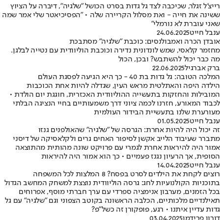
רייצ'ל זגלר, שכיכבה לצד גל גדות בסרט הכושל "שלגיה", דיברה על הציוץ
ששינה את חייה - ואת מסלול הקריירה שלה • "הפסיכיאטר שלי אמר שמה
שאני עוברת לא נורמלי"
ענבל חייט
24.06.2025
אובדן הכרה ואמבולנסים: כוכבת "שלגיה" מסתבכת
מחזמר קלאסי, שמש לונדונית נדירה וכוכבת הוליוודית עם נטייה לבלגן.
מה כבר יכול להשתבש? ובכן, הכול
ברק אברגיל
22.06.2025
המלכה הטובה: גל גדות בת 40 - כך היא הגיעה לפסגת העולם
הילדה היפה והאתלטית מראש העין, שגדלה להיות אחת הכוכבות
המובילות והחזקות בתעשייה ההוליוודית האכזרית, חוגגת יום הולדת •
לכבוד המאורע, חזרנו לכמה ציוני דרך משמעותיים בחיי הנציגה הבלתי
מעורערת שלנו בתעשיית הבידור העולמית
ענבל חייט
01.05.2025
זה יכול היה להיות אחרת: הגרסה של "שלגיה" שהאולפנים גנזו
מתברר שעיבוד הלייב אקשן לסיפור האחים גרים ולקלאסיקה של דיסני
אמור היה להיראות אחרת לגמרי עם פרויקט שונה מהותית מהתוצאה
הסופית, אך הרעיון נגנז פעמיים • כך הוא אמור היה להיראות
ענבל חייט
14.04.2025
רוצים לקחת את הילדים לסרט בפסח? 8 המלצות לכל המשפחה
בתוכניות הקולנועיות לחג: גרסה הוליוודית נוצצת למשחק המחשב הגדול
בכל הזמנים, מערבון אנימציה ספרדי עם ערך חברתי מוסף, אפרוחים
תאילנדיים מלכותיים, הכלבה הראשונה בקוטב הצפוני וגם "שלגיה" עם גל
גדות עדיין איתנו • רגע, פופקורן זה כשל"פ?
דורון פרידמן
03.04.2025