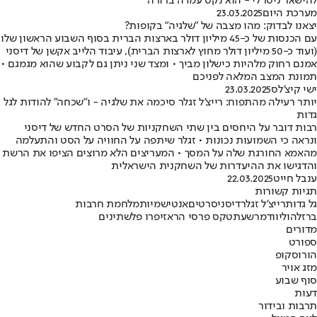
להישאר ניטרלי - הוא נקט עמדה ברורה
מערכת היום
23.03.2025
יצאנו לבדוק: מהו מצבה של "שלגיה" בקופות?
עם הכנסות של כ-45 מיליון דולר בארצות הברית בסוף השבוע הראשון שלו
(ועוד כ-50 מיליון דולר מחוץ לארצות הברית), עיבוד הלייב אקשן של דיסני
אמנם רחוק מלהיות כישלון מביך • ומצד שני ניתן גם לקבוע שהוא מגמגם •
תמונת המצב המלאה לפניכם
ישי קיצ'לס
23.03.2025
יותר רעילה מהתפוח: רייצ'ל זגלר סיכמה את שלגיה - ו"שכחה" להודות לגל
גדות
רבות דובר על היחסים בין שתי השחקניות של הסרט החדש של דיסני
ונראה כי השמועות נכונות • זגלר שיתפה על החוויה על הסט והתעלמה
מהאמא החורגת שלה על המסך • המעריצים הלא מרוצים הציפו את הרשת
והדגישו את ההיעדרות של השחקנית הישראלית
ענבל חייט
22.03.2025
תגיות קשורות
גל גדות
רייצ'ל זגלר
דיסני
סרטים
אנטישמיות
מלחמת חרבות
ברזל
הוליווד
מרשעת
טקס פרסי הראזי
פרו פלשתינים
מדורים
ספורט
הורוסקופ
מזג אויר
סוף שבוע
דעות
תרבות ובידור