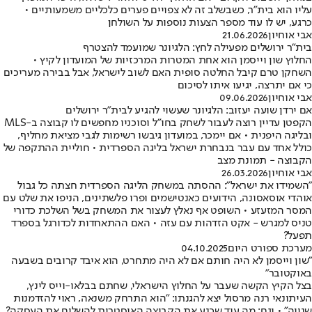
עליו הוא בית"ר, כשבשלב זה לא צפויים פערים כלכליים משמעותיים •
כרגע, יש לו עוד מספר הצעות נוספות על השולחן
אבי אוחיון
21.06.2026
בית"ר ירושלים מפעילה לחץ: הלגיונר שמועמד להצטרף
החלוץ שון וייסמן הוא אחת המטרות המרכזיות של המועדון לקיץ •
השחקן טרם קיבל החלטה סופית האם לשוב לישראל, אבל בבירה מעריכים
כי אם יתרצה, יגיעו איתו לסיכום
אבי אוחיון
09.06.2026
אם ירדן שועה יעזוב: הלגיונר שעשוי להגיע לבית"ר ירושלים
הקפטן עדיין רוצה לעבור לשחק בחו"ל וסוכניו מחפשים לו קבוצה ב-MLS
ובליגה היפנית • אם יימכר, במועדון גיבשו רשימות לגבי מציאת מחליף,
כולל אחד עם עבר בנבחרת ישראל בליגה הספרדית • חוליית ההתקפה של
הקבוצה - תמונת מצב
אבי אוחיון
26.03.2026
"השמידו את ישראל": ההסתה במשחק הליגה הספרדית חצתה כל גבול
אוהדי אוסאסונה, הידועים כאנטישמים ופרו פלשתינים, הניפו את שלט עם
המסר המזעזע • השופט אף נאלץ לעצור את המשחק בשל השלכת כדורי
טניס למגרש - אקט הזדהות עם עזה • האם ההתאחדות לכדורגל בספרד
תפעל?
מערכת ספורט היום
04.10.2025
"שון וייסמן לא היה חותם אם לא היה מתחרט, הוא איבד קרובים בשבעה
באוקטובר"
בצל הקיץ הקשה שעבר על החלוץ הישראלי, שחתם בבלאו-וייס לינץ,
העיתונאי רנה מרסול יצא להגנתו: "הוא התרחק משנאה, ראוי להזדמנות
שנייה" • וגם: מה עוד שכנע את הקבוצה האוסטרית להשלים את העסקה?