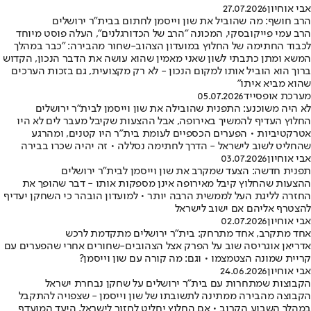
אבי אוחיון
27.07.2026
הרב חושף: מה שהוביל את שון וייסמן לחתום בבית״ר ירושלים
הרב עמי פייקובסקי, המכונה ״הרב של הכדורגלנים״, העלה פוסט מיוחד
לכבוד החתימה של החלוץ במועדון הצהוב-שחור מהבירה: ״כבר במהלך
המשא ומתן כתבתי לשון שאני מאמין שהוא עושה את הדבר הנכון, הקדוש
ברוך הוא הוביל אותו למקום הנכון - לא רק מקצועית, גם בזכות הערכים
שהוא מביא איתו״
מערכת אופסייד
05.07.2026
לא היה משוכנע: התפנית שהובילה את שון וייסמן לבית"ר ירושלים
החלוץ העדיף להמשיך באירופה, אבל ההצעות שקיבל מעבר לים לא היו
אטרקטיביות • הפערים הכספיים לעומת בית"ר היו קטנים, ומהרגע
שהחליט לשוב לישראל - הדרך לחתימה נסללה • זה יהיה שכרו בבירה
אבי אוחיון
03.07.2026
תפנית חדשה: הצעד שמקרב את שון וייסמן לבית"ר ירושלים
ההצעות שהחלוץ קיבל מאירופה אינן מספקות אותו - דבר שהופך את
החזרה לליגת העל לממשית הרבה יותר • למועדון הובהר כי השחקן יעדיף
להצטרף אליהם אם ישוב לישראל
אבי אוחיון
02.07.2026
אחד מתקרב, אחד מתרחק: בית"ר ירושלים מתקדמת לרכש
אדריאן אוגריסה שוב על הפרק אצל הצהובים-שחורים אחרי שהפערים עם
קריית שמונה הצטמצמו • וגם: מה קורה עם שון וייסמן?
אבי אוחיון
24.06.2026
הקבוצות שמתחרות עם בית"ר ירושלים על שחקן נבחרת ישראל
הקבוצה מהבירה ממתינה לתשובתו של שון וייסמן - שצפויה להתקבל
במהלך השבוע הקרוב • אם החלוץ יחליט לחזור לישראל, היעד המועדף