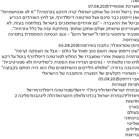
שנה״
מערכת אופסייד
07.08.2025
איך ביטול חוזה של שחקן ישראלי קרה דווקא בגרמניה? "זו לא אנטישמיות"
שון וייסמן כבר סיכם אצל פורטונה דיסלדורף, אך לחץ האוהדים הכריע
וביטל את ההעברה • "גם אוהדים שתומכים בישראל במלחמה בעזה, לא
מעוניינים שישחק אצלם שחקן שתמך במחיקת עזה על כלל אזרחיה",
מסביר עיתונאי גרמני ל"ישראל היום" • וגם: הנסיגה המתמדת בתמיכה
באירופה
ניסן שטראוכלר, כתבנו באירופה
06.08.2025
"שון וייסמן עשה רושם טוב מאוד על כולם - אבל אז העסקה קרסה"
גרמניה גועשת אחרי שמעברו של החלוץ לפורטונה דיסלדורף בוטל על רקע
לחץ פרו פלשתיני • גורמים הגדירו את הסוגיה כ"פוליטית ולא ספורטיבית"
וההבנה ברורה: "אלמלא הלייקים והשיתופים שלו הוא היה חותם בקבוצה"
• מאחורי הקלעים של הסערה והתגובה של הישראלי
אבי רויזמן
05.08.2025
תגיות קשורות
נבחרת ישראל
ויאדוליד
בית"ר ירושלים
פורטונה דיסלדורף
ריאל
ויאדוליד
נבחרת ישראל בכדורגל
אלון חזן
גרנאדה
לה ליגה
בונדסליגה 2
חדשות
בארץ
בעולם
ביטחוני
פוליטי
פלילים
בריאות