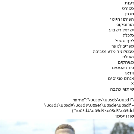
דעות
ספורט
מגזין
העיתון היומי
הורוסקופ
ישראל השבוע
כלכלה
לייף סטייל
מעריב לנוער
טכנולוגיה מדע וסביבה
העולם
משחקים
פודקאסטים
וידאו
אנחנו מגייסים
X
שיתוף כתבה
{"name":"\u05e9\u05d5\u05df
\u05d5\u05d9\u05d9\u05e1\u05de\u05df -
\u05d4\u05d9\u05d5\u05dd"}
שון וייסמן