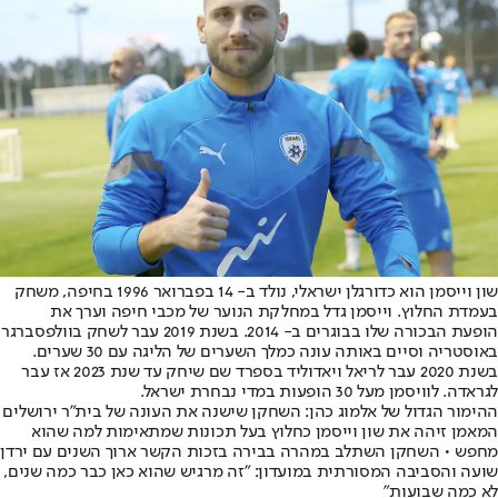
שון וייסמן הוא כדורגלן ישראלי, נולד ב- 14 בפברואר 1996 בחיפה, משחק
בעמדת החלוץ. וייסמן גדל במחלקת הנוער של מכבי חיפה וערך את
הופעת הבכורה שלו בבוגרים ב- 2014. בשנת 2019 עבר לשחק בוולפסברגר
באוסטריה וסיים באותה עונה כמלך השערים של הליגה עם 30 שערים.
בשנת 2020 עבר לריאל ויאדוליד בספרד שם שיחק עד שנת 2023 אז עבר
לגראדה. לוויסמן מעל 30 הופעות במדי נבחרת ישראל.
ההימור הגדול של אלמוג כהן: השחקן שישנה את העונה של בית"ר ירושלים
המאמן זיהה את שון וייסמן כחלוץ בעל תכונות שמתאימות למה שהוא
מחפש • השחקן השתלב במהרה בבירה בזכות הקשר ארוך השנים עם ירדן
שועה והסביבה המסורתית במועדון: "זה מרגיש שהוא כאן כבר כמה שנים,
לא כמה שבועות"