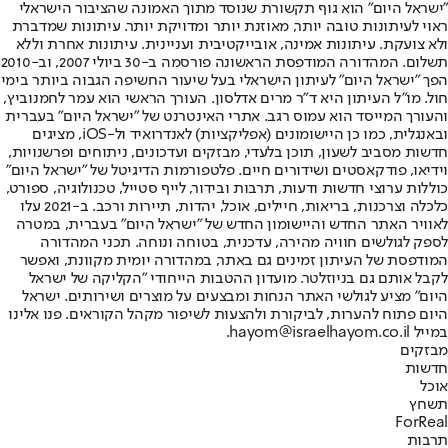
"ישראל היום" הוא גוף תקשורת שנוסד מתוך האמונה שהציבור הישראלי
ראוי לעיתונות טובה יותר, מאוזנת יותר ומדויקת יותר. עיתונות שמדברת
ולא צועקת. עיתונות אמינה, אובייקטיבית ועניינית. עיתונות אחרת וללא
תשלום. המהדורה המודפסת הראשונה פורסמה ב-30 ביולי 2007, וב-2010
הפך "ישראל היום" לעיתון הישראלי בעל שיעור החשיפה הגבוה ביותר בימי
חול. מו"ל העיתון היא ד"ר מרים אדלסון. העורך הראשי הוא עמר לחמנוביץ,
והעורך המייסד הוא עמוס רגב. אתרי האינטרנט של "ישראל היום" בעברית
ובאנגלית, כמו כן היישומונים (אפליקציות) לאנדרואיד ול-iOS, מציגים
חדשות מסביב לשעון, תוכן בלעדי, מבזקים ועדכונים, ניתוחים ופרשנויות,
וידיאו, פודקאסטים ושידורים חיים. פלטפורמות הדיגיטל של "ישראל היום"
כוללות ערוצי חדשות ודעות, תרבות ובידור, לייף סטייל, טכנולוגיה, ספורט,
כלכלה וצרכנות, בריאות, חיילים, אוכל, יהדות, תיירות ורכב. ב-2021 עלו
לאוויר האתר החדש והיישומון החדש של "ישראל היום" בעברית, במטרה
לספק לגולשים חוויה מהירה, עדכנית, בטוחה ונוחה. תכני המהדורה
המודפסת של העיתון זמינים גם באתר, במהדורה יומית מקוונת, ואפשר
לקבל אותם גם בניוזלטר. מועדון ההטבות הייחודי "הקליקה של ישראל
היום" מציע לגולשי האתר הנחות ומבצעים על מוצרים ושירותים. ישראל
היום פתוח להערות, לביקורת ולהצעות לשיפור מקהל הקוראים. פנו אלינו
במייל hayom@israelhayom.co.il.
מבזקים
חדשות
אוכל
תשחץ
ForReal
תרבות