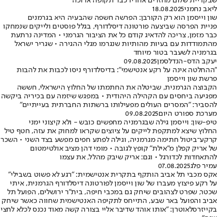
שבקריית שלום מחזרים אחריו כבר תקופה ארוכה
ליאב נחמני
18.08.2025
שון וייסמן הוא רק הקורבן: הפרשה חשפה שהבעיה היא בגרמנים
פניית הפרסה שביצעה פורטונה דיסלדורף, בגלל פוסטים ולייקים שנמחקו
כבר מזמן, צריכה להדאיג קודם כל את הציבור הגרמני • המדינה נרתעת
מהתמודדות עם בעיות מהותיות שנגרמו מגלי ההגירה • שגריר ישראל
בגרמניה לשעבר בטור מיוחד
יעקב הדס-הנדלסמן
09.08.2025
"ההחלטה אינה על רקע אנטישמי": בדיסלדורף ניסו לכבות את להבות
פרשת שון וייסמן
הקבוצה הגרמנית, שביטלה את החתמתו של החלוץ הישראלי, חששה
מפגיעה ביחסים עם הקהילה היהודית • במפגש שיזמה עם בכיריה ביקשה
להסביר: "המסרים העולים מפעילותו ברשתות החברתית בעייתיים"
מערכת ספורט היום
09.08.2025
טיפ-שון: וייסמן גילה שבגרמניה מחפשים כובש - ולא קיצוני ימני
החלוץ שיצא למתקפת לייקים על ציוצים שקראו למחוק את עזה, חטף טיל
קרקע־ביטול חתימה מגרמניה, וגילה לפתע חפים מפשע בצד השני • השכר
של אריק קפלן מ"אילת" קופץ לגובה • מומי דהן מציב אולטימטום
להתאחדות לכדורגל • וגם: אריק שיבק מהלל, את עצמו
עמיר פלג
07.08.2025
אקס מכבי תל אביב הותקף בתקרית אנטישמית: "רגע לא פשוט בשבילי"
על רקע פיצוץ מעברו של שון וייסמן לפורטונה דיסלדורף הגרמנית, איתי
שכטר, שפרט לצהובים שיחק גם במכבי חיפה, בית״ר ירושלים, הפועל תל
אביב והפועל באר שבע, התייחס לתקיפה האנטישמית שחווה כאשר שיחק
בקייזרסלאוטרן: ״אותו אוהד שדיבר אליי בצורה קשה מאוד נכנס לכלא לחצי