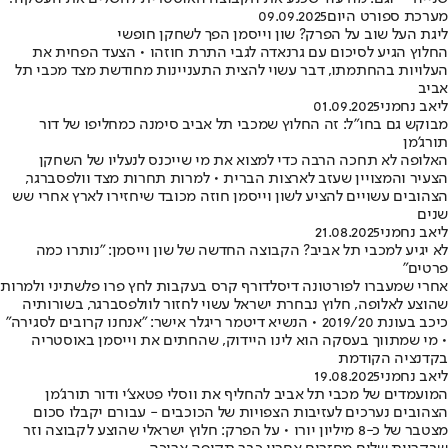
מערכת ספורט היום
09.09.2025
ליגת העל שוב על הפרק? שון וייסמן הפך לשחקן חופשי
החלוץ הגיע לסיכום עם גרנאדה לגבי התרת חוזהו • הצעד הפחית את
העלויות בהחתמתו, דבר עשוי להצית התעניינות מחודשת מצד מכבי תל
אביב
ליאב נחמני
01.09.2025
מבוקש גם בחו"ל: זה החלוץ שמכבי תל אביב סימנה כמחליפו של דור
תורג'מן
האלופה לא תחכה הרבה כדי למצוא את מי שייכנס לנעליו של השחקן
הצעיר והמצויין שעזב לארצות הברית • למרות תחרות מצד וולפסברגר,
הצהובים עשויים להציע לשון וייסמן חוזה מכובד שיחזירו לארץ אחרי שש
שנים
ליאב נחמני
21.08.2025
לא יגיע למכבי תל אביב? הקבוצה החדשה של שון וייסמן: "נותרו כמה
פרטים"
אחרי שמעברו לפורטונה דיסלדורף קרס בעקבות לחץ פרו פלשתיני ולמרות
שהוצע לאלופה, חלוץ נבחרת ישראל עשוי לחזור לוולפסברגר, בשורותיה
כיכב בעונת 2019/20 • הנשיא דיטמר ריגלר אישר: "אנחנו קרובים לסגירה"
• מי שמתווך בעסקה הוא לינו היידוק, שהחתים את וייסמן באוסטריה
בקדנציה הקודמת
ליאב נחמני
19.08.2025
המועמדים של מכבי תל אביב להחליף את ווסלי פטאצ'י ודור תורג'מן
הצהובים נערכים לעזיבות הצפויות של הכוכבים - עבורם יקבלו סכום
מצטבר של כ-8 מיליון יורו • על הפרק: חלוץ ישראלי שהוצע לקבוצה וזר