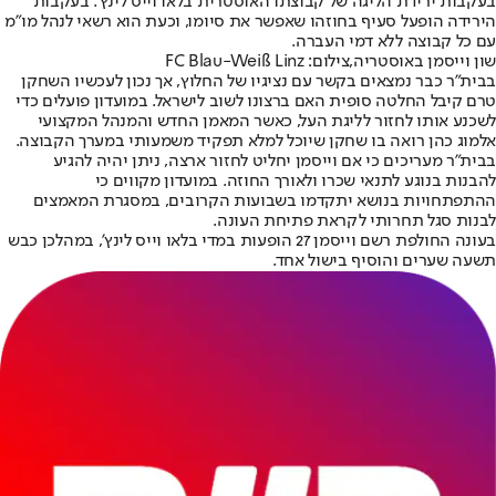
בעקבות ירידת הליגה של קבוצתו האוסטרית בלאו וייס לינץ'. בעקבות
הירידה הופעל סעיף בחוזהו שאפשר את סיומו, וכעת הוא רשאי לנהל מו"מ
עם כל קבוצה ללא דמי העברה.
שון וייסמן באוסטריה,צילום: FC Blau-Weiß Linz
בבית"ר כבר נמצאים בקשר עם נציגיו של החלוץ, אך נכון לעכשיו השחקן
טרם קיבל החלטה סופית האם ברצונו לשוב לישראל. במועדון פועלים כדי
לשכנע אותו לחזור לליגת העל, כאשר המאמן החדש והמנהל המקצועי
אלמוג כהן רואה בו שחקן שיוכל למלא תפקיד משמעותי במערך הקבוצה.
בבית"ר מעריכים כי אם וייסמן יחליט לחזור ארצה, ניתן יהיה להגיע
להבנות בנוגע לתנאי שכרו ולאורך החוזה. במועדון מקווים כי
ההתפתחויות בנושא יתקדמו בשבועות הקרובים, במסגרת המאמצים
לבנות סגל תחרותי לקראת פתיחת העונה.
בעונה החולפת רשם וייסמן 27 הופעות במדי בלאו וייס לינץ', במהלכן כבש
תשעה שערים והוסיף בישול אחד.