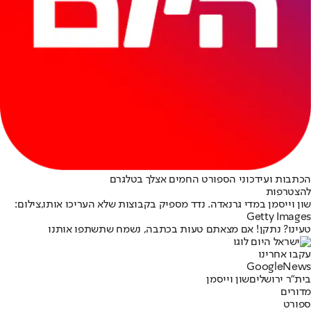
הכתבות ועידכוני הספורט החמים אצלך בטלגרם
להצטרפות
שון וייסמן במדי גרנאדה. נדד מספיק בקבוצות שלא העריכו אותו,צילום:
Getty Images
טעינו? נתקן! אם מצאתם טעות בכתבה, נשמח שתשתפו אותנו
עקבו אחרינו
G
o
o
g
l
e
News
בית"ר ירושלים
שון וייסמן
מדורים
ספורט