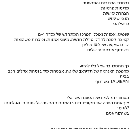
נבחרת הכתבים והפרשנים
מדיניות פרטיות
הצהרת נגישות
תנאי שימוש
כדאי
להכיר
שופינג, אמנות ואוכל: המרכז המתחדש של מזרח י-ם
קפיצה קטנה לחו"ל: טיילת חדשה, מיצגי אמנות, וכיכרות משופצות
בהשקעה של 100 מיליון ₪
בשיתוף עיריית ירושלים
כך תחסכו בחשמל בלי להזיע
מהפכת האנרגיה של תדיראן: שליטה, אבטחת מידע וניהול אקלים חכם
בבית
בשיתוף TADIRAN
מאחורי הקלעים של הטעם הישראלי
איך אסם הפכה את תקופת הצנע והמחסור הקשה של שנות ה-40 למותג
לאומי?
בשיתוף אסם