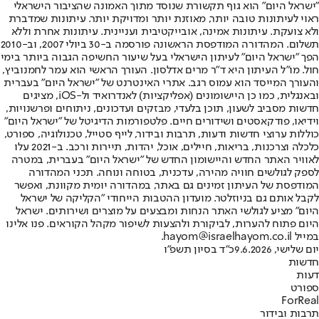
"ישראל היום" הוא גוף תקשורת שנוסד מתוך האמונה שהציבור הישראלי
ראוי לעיתונות טובה יותר, מאוזנת יותר ומדויקת יותר. עיתונות שמדברת
ולא צועקת. עיתונות אמינה, אובייקטיבית ועניינית. עיתונות אחרת וללא
תשלום. המהדורה המודפסת הראשונה פורסמה ב-30 ביולי 2007, וב-2010
הפך "ישראל היום" לעיתון הישראלי בעל שיעור החשיפה הגבוה ביותר בימי
חול. מו"ל העיתון היא ד"ר מרים אדלסון. העורך הראשי הוא עמר לחמנוביץ,
והעורך המייסד הוא עמוס רגב. אתרי האינטרנט של "ישראל היום" בעברית
ובאנגלית, כמו כן היישומונים (אפליקציות) לאנדרואיד ול-iOS, מציגים
חדשות מסביב לשעון, תוכן בלעדי, מבזקים ועדכונים, ניתוחים ופרשנויות,
וידיאו, פודקאסטים ושידורים חיים. פלטפורמות הדיגיטל של "ישראל היום"
כוללות ערוצי חדשות ודעות, תרבות ובידור, לייף סטייל, טכנולוגיה, ספורט,
כלכלה וצרכנות, בריאות, חיילים, אוכל, יהדות, תיירות ורכב. ב-2021 עלו
לאוויר האתר החדש והיישומון החדש של "ישראל היום" בעברית, במטרה
לספק לגולשים חוויה מהירה, עדכנית, בטוחה ונוחה. תכני המהדורה
המודפסת של העיתון זמינים גם באתר, במהדורה יומית מקוונת, ואפשר
לקבל אותם גם בניוזלטר. מועדון ההטבות הייחודי "הקליקה של ישראל
היום" מציע לגולשי האתר הנחות ומבצעים על מוצרים ושירותים. ישראל
היום פתוח להערות, לביקורת ולהצעות לשיפור מקהל הקוראים. פנו אלינו
במייל hayom@israelhayom.co.il.
יום שלישי, 9.6.2026
כ"ד בסיון תשפ"ו
חדשות
דעות
ספורט
ForReal
תרבות ובידור