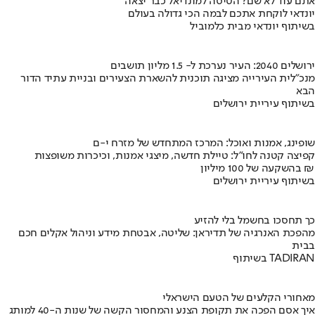
אתם עוד לא שם? הטיסה למונדיאל כבר יצאה
יונדאי לוקחת אתכם לבמה הכי גדולה בעולם
בשיתוף יונדאי מבית כלמוביל
ירושלים 2040: העיר נערכת ל- 1.5 מליון תושבים
מנכ"לית העירייה מציגה תוכנית להשארת הצעירים ובניית עתיד הדור
הבא
בשיתוף עיריית ירושלים
שופינג, אמנות ואוכל: המרכז המתחדש של מזרח י-ם
קפיצה קטנה לחו"ל: טיילת חדשה, מיצגי אמנות, וכיכרות משופצות
בהשקעה של 100 מיליון ₪
בשיתוף עיריית ירושלים
כך תחסכו בחשמל בלי להזיע
מהפכת האנרגיה של תדיראן: שליטה, אבטחת מידע וניהול אקלים חכם
בבית
בשיתוף TADIRAN
מאחורי הקלעים של הטעם הישראלי
איך אסם הפכה את תקופת הצנע והמחסור הקשה של שנות ה-40 למותג