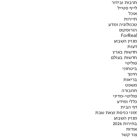
תרבות ובידור
לייף סטייל
אוכל
תיירות
טכנולוגיה ומדע
הורוסקופ
ForReal
מגזין השבוע
דעות
חדשות בארץ
חדשות בעולם
פוליטי
ביטחוני
חינוך
בריאות
משפט
תחבורה
פוליטי-מדיני
כללי ומידע
דף הבית
זמני כניסת וצאת שבת
מגזין השבוע
בחירות 2026
אודות
צור קשר