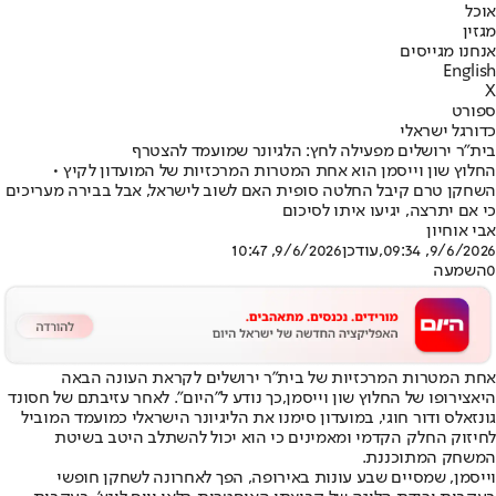
אוכל
מגזין
אנחנו מגייסים
English
X
ספורט
כדורגל ישראלי
בית"ר ירושלים מפעילה לחץ: הלגיונר שמועמד להצטרף
החלוץ שון וייסמן הוא אחת המטרות המרכזיות של המועדון לקיץ •
השחקן טרם קיבל החלטה סופית האם לשוב לישראל, אבל בבירה מעריכים
כי אם יתרצה, יגיעו איתו לסיכום
אבי אוחיון
9/6/2026, 09:34
,עודכן
9/6/2026, 10:47
0
השמעה
אחת המטרות המרכזיות של בית"ר ירושלים לקראת העונה הבאה
היא
צירופו של החלוץ שון וייסמן,
כך נודע ל"היום". לאחר עזיבתם של חסונד
גונזאלס ודור חוגי, במועדון סימנו את הליגיונר הישראלי כמועמד המוביל
לחיזוק החלק הקדמי ומאמינים כי הוא יכול להשתלב היטב בשיטת
המשחק המתוכננת.
וייסמן, שמסיים שבע עונות באירופה, הפך לאחרונה לשחקן חופשי