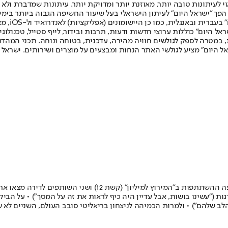
לעיתונות טובה יותר, מאוזנת יותר ומדויקת יותר. עיתונות שמדברת ולא צ
שלום. המהדורה המודפסת הראשונה פורסמה ב-30 ביולי 2007, וב-2010 הפך "ישראל היום" לעיתון הישראלי בעל שי
לחמנוביץ,
ל היום" כוללות ערוצי חדשות ודעות, תרבות ובידור, לייף סטייל, טכנולוגיה
ברית, במטרה לספק לגולשים חוויה מהירה, עדכנית, בטוחה ונוחה. תכני המה
ל היום" מציע לגולשי האתר הנחות ומבצעים על מוצרים ושירותים. ישראל 
יפתח רמון וסהר קורן לא התכוונו להיות סלבריטאים בגיל 30 • אבל
ת ("עשינו בושות, אבל עדיין היה כיף לראות את זה על המסך") • על הבי
 שלהם") • ולמרות הכמיהה לניצחון בריאליטי סובב העולם, השניים לא שוכ