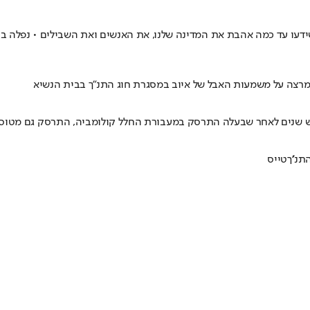
 שידעו עד כמה אהבת את המדינה שלנו, את האנשים ואת השבילים • נפלה ב
 מרצה על משמעות האבל של איוב במסגרת חוג התנ"ך בבית הנשיא
שנים לאחר שבעלה התרסק במעבורת החלל קולומביה, התרסק גם מטוסו של
תנ''ך
טייס