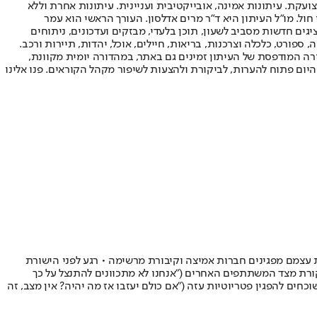
ועקת. עיתונות אמינה, אובייקטיבית ועניינית. עיתונות אחרת וללא
עור החשיפה הגבוה ביותר בימי חול. מו"ל העיתון היא ד"ר מרים אדלסון. העורך הראשי הוא עמר
 והעורך המייסד הוא עמוס רגב. אתרי האינטרנט של "ישראל היום" בעברית ובאנגלית, כמו כן היישומונים (אפליקציות) לאנדרואיד ול-iOS, מציגים חדשות מסביב לשעון, תוכן בלעדי, מבזקים ועדכונים, ניתוחים
, ספורט, כלכלה וצרכנות, בריאות, חיילים, אוכל, יהדות, תיירות ורכב.
דורה המודפסת של העיתון זמינים גם באתר, במהדורה יומית מקוונת,
היום פתוח להערות, לביקורת ולהצעות לשיפור מקהל הקוראים. פנו אלינו
 אז הגיעה ההשתתפות ב"המירוץ למיליון" (קשת 12) ושני השותפים לדירה מצאו את עצמם מפגינים חברות אמיצה וקיבורת מרשימה • רגע לפני הישורת
קורת מצד המשתתפים האחרים ("אנחנו לא מתכוונים להתנצל על כך
חים להפגין פטריוטיות עזה ("אם כולם יעזבו אז מה יהיה? אין מצב, זה