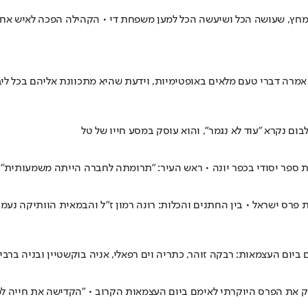
 מחץ, שעושה הכל ושיעשה הכל למען משפחת די • הקהילה הפכה לאיש אח
 אמרה דברי טעם מלאים באופטימיות, וידעת שהיא מתכוונת אליהם בכל לי
לבום נקרא "עוד לא נגמר", והוא עוסק במסע חייו של טל
ת ספר יסודי בכפר יונה • ראש העיר: "תרומתה לחברה הייתה משמעותית"
 פרס ישראל • בין החתנים והכלות: רונה רמון ז"ל והבמאית הוותיקה נעמ
יום העצמאות: רבקה זוהר, כתריה וים רפאלי, אניה בוקשטיין ובניה ברבי
ניק את הפרס היוקרתי לאימם ביום העצמאות הקרוב • "הקדישה את חייה ל