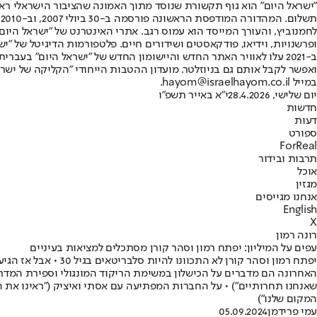
"ישראל היום" הוא גוף תקשורת שנוסד מתוך האמונה שהציבור הישראלי ראוי 
ת
ופרשנויות, וידיאו, פודקאסטים ושידורים חיים. פלטפורמות הדיגיטל של "ישרא
ב-2021 עלו לאוויר האתר החדש והיישומון החדש של "ישראל היום" בע
ואפשר לקבל אותם גם בניוזלטר. מועדון ההטבות הייחודי "הקליקה של ישרא
במייל hayom@israelhayom.co.il.
יום שלישי, 28.4.2026
י"א באייר תשפ"ו
חדשות
דעות
ספורט
ForReal
תרבות ובידור
אוכל
מגזין
אנחנו מגייסים
English
X
רונה רמון
עפים על המיליון: יפתח רמון וסהר קורן מסתכלים למציאות בעיניים
האחרונה הם מדברים על הכישלון במשימת הריקוד המונגולי וספירת המדרגו
שאנחנו תחרותיים") • על החברות המפתיעה עם אסתי ואיציק ("ראינו את הלב
המקום שלנו")
עמי פרידמן
05.09.2024