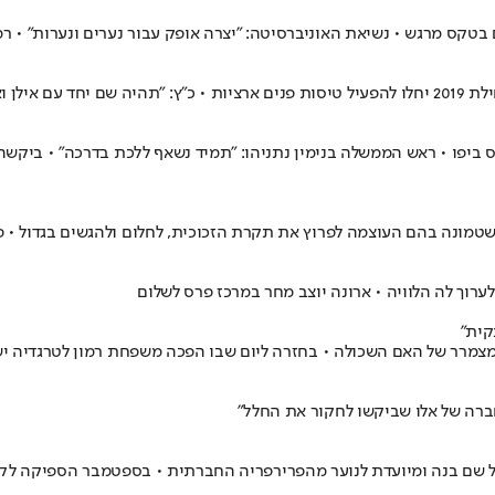
ם בטקס מרגש • נשיאת האוניברסיטה: "יצרה אופק עבור נערים ונערות" •
אסף ז"ל"
 ביפו • ראש הממשלה בנימין נתניהו: "תמיד נשאף ללכת בדרכה" • ביקש
ושטמונה בהם העוצמה לפרוץ את תקרת הזכוכית, לחלום ולהגשים בגדול • 
רוך לה הלוויה • ארונה יוצב מחר במרכז פרס לשלום
קית"
המצמרר של האם השכולה • בחזרה ליום שבו הפכה משפחת רמון לטרגדיה י
חברה של אלו שביקשו לחקור את החלל"
שם בנה ומיועדת לנוער מהפרירפריה החברתית • בספטמבר הספיקה לקח