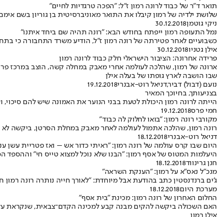
תואר ד"ר של כבוד לרונה רמון ז"ל: "הפכה טרגדיות לחיים"
שלושת ילדיה של רמון קיבלו את התואר מאוניברסיטית בן גוריון בשם אימ
ניקי גוטמן
30.12.2018
נמל התעופה רמון ייפתח בחודש הבא: "רונה תהיה שם ביחד איתנו"
כשבועיים לאחר פטירתה של רונה רמון ז"ל, הודיע משרד התחבורה כי בתחילת 2019 יחלו להפעיל טיסות פנים ארציות • כ"ץ: "תהיה שם יחד עם אילן ו
אילן גטניו
30.12.2018
פרידה אחרונה: הציבור הישראלי חלק כבוד לרונה רמון
ארונה של רמון, שהלכה לעולמה אחרי מאבק במחלה קשה, הוצב במרכז פרס
שבו הושבה לארץ גופתו של בעלה אילן
נועם (דבול) דביר
,
דניאל רוט-אבנרי
19.12.2018
בצניעותך, בחיוכך המאיר
הייתה לרונה רמון היכולת לטעת בבני הנוער את האמונה שיש להם סיכוי, 
חמי פרס
19.12.2018
מקורבי רונה רמון: "בואו לחלוק לה כבוד"
רונה רמון, שהלכה אתמול לעולמה לאחר מאבק במחלת הסרטן, ביקשה לא לע
דניאל רוט-אבנרי
18.12.2018
היום שבו קרס עולמה של רונה רמון: "ראיתי כדור אש – ואז פטריית עשן ענ
היעלמות המטוס של אסף רמון: "הבנו שלא נוכל למצוא טייס חי" וההספד 
חנן גרינווד
18.12.2018
מנכ"ל נאס"א על רמון: "הענקת השראה"
ג'ים ברנדנסטין כתב בהודעת אבל מיוחדת: "לאורך חייה נותרה רונה רמון 
מערכת היום
18.12.2018
החלום האחרון של רונה רמון: מכינת "בית אסף"
האם השכולה ביקשה להקים מבנה קבע למכינה הקדם־צבאית, שנקראת על 
אילן רמון