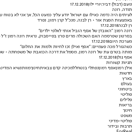
נועם (דבול) דביר
,
יורי ילון
17.12.2018
תודה, רונה
לעיתים היה נדמה כאילו עם ישראל יודע עליך כמעט הכל, אך אני לא בטוח
באמצעות הפצת אור • רן לבנה, מנכ"ל קרן רמון, נפרד
רן לבנה
17.12.2018
רונה רמון: "האובדן של אסף הוביל אותי לאלפי ילדים"
בסרטון שפרסמה האם השכולה מרים פרץ בפייסבוק, נראית רונה רמון ז"ל
מערכת היום
17.12.2018
כשהגורל מכה פעמיים: "אסף ואילן זכו לחיות ולמות את החלום"
מותה בטרם עת של רונה רמון, מסמל את דרכה הכואבת של משפחתה • שש 
אסף גולן
17.12.2018
תגיות קשורות
אילן רמון
אסף רמון
נפתלי בנט
חלל
מכינה קדם צבאית
חינוך
מוות
נשיא המדינה
חדשות
בארץ
בעולם
ביטחוני
פוליטי
פלילים
בריאות
חינוך
משפט
פוליטי-מדיני
תרבות ובידור
ForReal