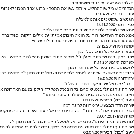
בשלהי השבעה על בנות משפחת די
הכדורים שביקשו להחליש אותנו עשו את ההפך • ברגע אחד הפכנו לאגרוף
עודד רביבי
17.04.2023
האנשים שמושכים אותנו למעלה
כפיר דמרי
14.11.2020
אמא שלי לימדה ילדים להגשים את החלומות שלהם
אמא תמיד העדיפה רוח על חומר, חיבוק אמיתי על מילים ריקות, כשדיברה,
האסטרונאוטים הבכירים ביותר בעולם לטובת ילדי ישראל
יפתח רמון
27.12.2019
מסע חיים: סינגל חדש לטל רמון
צפו: רמון, בנם של רונה ואילן ז"ל, מוציא סינגל ראשון מהאלבום החדש • הא
מערכת היום
11.11.2019
לראשונה: בית ספר על שם רונה רמון
כבוד נוסף לאישה שהפכה לסמל: כלת פרס ישראל רונה רמון ז"ל תונצח בבי
ירון דורון
16.06.2019
בנט: "לישראל יש תפקיד מיוחד בעולם"
שר החינוך נפתלי בנט, שיסיים בקרוב את תפקידו, חילק בפעם האחרונה את
חיים: "הנתינה היא תוכנית הפעולה הטובה ביותר"
נועם (דבול) דביר
09.05.2019
שרית חדד תבצע שיר מחווה לרונה רמון
הזמרת תשיר את "זמר נוגה" בטקס פרס ישראל • עוד ישירו בטקס שיתקיים ב
מאיה כהן
28.04.2019
"מורשתה תמיד איתנו": פרס ישראל למפעל חיים יוענק לרונה רמון ז"ל
שר החינוך נפתלי בנט נפגש עם ילדיה של רמון, ובישר להם כי החליט להע
נועם (דבול) דביר
02.04.2019