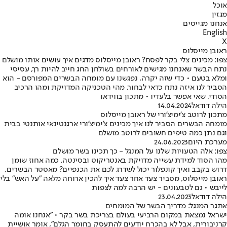
אוכל
מגזין
אנחנו מגייסים
English
X
ראובן מייסלוס
צפו: מכינים צלי בקר לפסח? ראובן מייסלוס מדגים איך עושים אותו מושלם
נתח הבשר שאנחנו מגישים לאורחים בשולחן החג חייב להיות רך, עסיסי
ומלא בטעם • כדי שזה יקרה, נפגשנו עם מומחה הבשרים המפורסם - הוא
הסביר לנו איזה נתח כדאי לבחור, מהי הטכניקה המדויקת ומהו הרכיב
הסודי, שאי אפשר בלעדיו • מתכון בווידאו
הילה דודאל
14.04.2024
מתכון לרוטב צ'ימיצ'ורי של ראובן מייסלוס
מומחה הבשרים הסביר לנו איך מכינים צ'ימיצ'ורי ארגנטינאי אותנטי בבית
וגם נתן כמה טיפים חשובים לרוטב מושלם
מערכת היום
24.06.2023
צפו: אלה הטעויות שלנו על המנגל - כך תכינו בשר מושלם
מהו הסוד למידת עשייה מדויקת באנטריקוט ובסינטה, כמה אחוז שומן
דרוש בקבב ואיך קונפלור יכול לשדרג לכם את הכנפיים? מאסטר הבשרים,
ראובן מייסלוס, מסביר צעד אחר צעד איך להכין ארוחה מלאה "על האש" בלי
לייבש • גם לטבעונים - יש הרבה למה לצפות
הילה דודאל
23.04.2023
אתגר המנגל: מדריך הבשר של המומחים
ישראל נמצאת במקום הרביעי בעולם בצריכת בשר בקר • "אנחנו אומה
קרניבורית, אבל לא בהכרח יודעים להתעסק בחומר הגלם", אומר אושיית