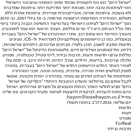
"ישראל היום" הוא גוף תקשורת שנוסד מתוך האמונה שהציבור הישראלי
ראוי לעיתונות טובה יותר, מאוזנת יותר ומדויקת יותר. עיתונות שמדברת
ולא צועקת. עיתונות אמינה, אובייקטיבית ועניינית. עיתונות אחרת וללא
תשלום. המהדורה המודפסת הראשונה פורסמה ב-30 ביולי 2007, וב-2010
הפך "ישראל היום" לעיתון הישראלי בעל שיעור החשיפה הגבוה ביותר בימי
חול. מו"ל העיתון היא ד"ר מרים אדלסון. העורך הראשי הוא עמר לחמנוביץ,
והעורך המייסד הוא עמוס רגב. אתרי האינטרנט של "ישראל היום" בעברית
ובאנגלית, כמו כן היישומונים (אפליקציות) לאנדרואיד ול-iOS, מציגים
חדשות מסביב לשעון, תוכן בלעדי, מבזקים ועדכונים, ניתוחים ופרשנויות,
וידיאו, פודקאסטים ושידורים חיים. פלטפורמות הדיגיטל של "ישראל היום"
כוללות ערוצי חדשות ודעות, תרבות ובידור, לייף סטייל, טכנולוגיה, ספורט,
כלכלה וצרכנות, בריאות, חיילים, אוכל, יהדות, תיירות ורכב. ב-2021 עלו
לאוויר האתר החדש והיישומון החדש של "ישראל היום" בעברית, במטרה
לספק לגולשים חוויה מהירה, עדכנית, בטוחה ונוחה. תכני המהדורה
המודפסת של העיתון זמינים גם באתר, במהדורה יומית מקוונת, ואפשר
לקבל אותם גם בניוזלטר. מועדון ההטבות הייחודי "הקליקה של ישראל
היום" מציע לגולשי האתר הנחות ומבצעים על מוצרים ושירותים. ישראל
היום פתוח להערות, לביקורת ולהצעות לשיפור מקהל הקוראים. פנו אלינו
במייל hayom@israelhayom.co.il.
יום שלישי, 7.7.2026
כ"ב בתמוז תשפ"ו
חדשות
דעות
ספורט
ForReal
תרבות ובידור