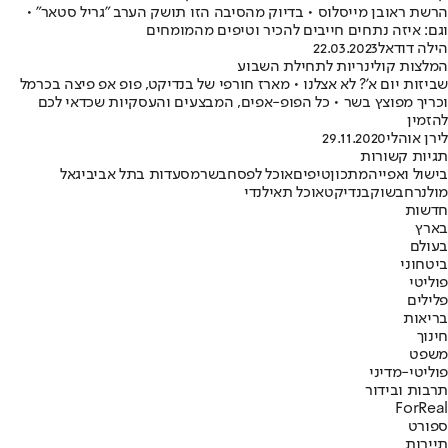
הרשת ראובן מייסלוס • בדיוק מהסיבה הזו תושק הערב "גריל סטאר" •
וגם: איזה נתחים חייבים להכיר וטיפים מהמומחים
הילה דודאל
22.03.2023
המלצות קולינריות לתחילת השבוע
שביזות יום א'? לא אצלנו • מארז חורפי של בנדיקט, פופ אפ פיצה בכרמל
וכריך מפוצץ בשר • כל הפופ-אפים, המבצעים והעסקיות שכדאי לכם
להזמין
לירן אוהלי
29.11.2020
תגיות קשורות
בישול ואפייה
מתכון
טיפים
אוכל לפסח
בשר
מסעדות בתל אביב
יגאל
מולנר
חבשוק
בנדיקט
אוכל תאילנדי
חדשות
בארץ
בעולם
ביטחוני
פוליטי
פלילים
בריאות
חינוך
משפט
פוליטי-מדיני
תרבות ובידור
ForReal
ספורט
תיירות