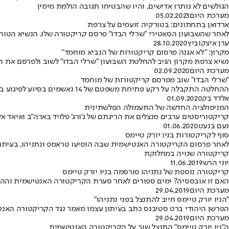
הגולשים לא נותרו אדישים, והיו שהבטיחו תגובה הולמת מימין
מערכת היום
05.02.2023
ארדואן בתחתונים: בטורקיה זועמים על צרפת
לאחר שהשבועון הסאטירי "שרלי הבדו" פרסם קריקטורה שלו, הנשיא הטורקי
ערן איצקוביץ
28.10.2020
מקרון: "לא אגנה פרסום קריקטורות של הנביא מוחמד"
נשיא צרפת מקרון הגיב להחלטת השבועון "שרלי הבדו" לשוב ולפרסם את ה
מערכת היום
02.09.2020
"שרלי הבדו" שוב מפרסם קריקטורות של מוחמד
ההחלטה התקבלה על רקע פתיחת משפטם של 14 נאשמים בסיוע לפיגוע במשרדי העיתון • "לעולם לא נוותר, השנאה שפגעה בנו עדיין קיימת", כתב העורך הראשי
אלדד בק
01.09.2020
המניפולציה החדשה של התעמולה הפלשתינית
קריקטוריסטים ערבים מנצלים את הריגתם של ג'ורג' פלויד בארה"ב ואיאד
נעם בנעט
01.06.2020
סוף לקריקטורות בניו יורק טיימס
לאחר פרסום הקריקטורה האנטישמית שבה הופיעו טראמפ ונתניהו, בעיתון
קריקטורה שנויה במחלוקת
יוני הרש
11.06.2019
קריקטורה נוספת של נתניהו פורסמה בניו יורק טיימס
האם זו אובססיה? ימים ספורים לאחר סערת הקריקטורה האנטישמית וההת
מערכת היום
29.04.2019
"הניו יורק טיימס חייב להתנצל בפני נתניהו"
הפרשן היהודי ברט סטיבנס כתב בעיתון עצמו מאמר נגד הקריקטורה האנטי
מערכת היום
29.04.2019
ה"ניו יורק טיימס" התנצל שוב על הקריקטורה האנטישמית