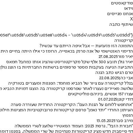
פודקאסטים
וידאו
אנחנו מגייסים
X
שיתוף כתבה
{"name":"\u05e7\u05e8\u05d9\u05e7\u05d8\u05d5\u05e8\u05d4 - \u05d4\u05d9\u05d5\u05dd"}
קריקטורה
התמונה הזו מזעזעת – אבל איפה הייתם עד עכשיו?
הדימוי האנטישמי של אנה פרנק בכאפייה, הרומז כי אילו היתה בחיים הי
יאיר מור
27.08.2025
יאיר גולן תובע 300 אלף שקל מקריקטוריסט שהציג אותו כמחבל חמאס
התביעה הגיעה בעקבות מספר פרסומים ברשתות החברתיות בו הוצג גולן כמ
טרם הגיש כתב הגנה
אבי כהן
22.08.2025
בגלל קריקטורה עם ציור של הנביא מוחמד: הפגנות ומעצרים בטורקיה
שלושה מאיירים נעצרו לאחר שפרסמו קריקטורה בה הוצגו דמויות הנביא מו
עצרו 157 אנשים, ביניהם פוליטיקאים
דודי קוגן
01.07.2025
"אתחפש ללוחם על הגנת העם": הקריקטורה החרדית שעוררה סערה
העיתון החרדי "יתד נאמן" פרסם קריקטורות פרובוקטיביות המציגות חילונ
הנפוץ
מירב סבר
13.03.2025
"חבורת הזבל", גרסת 2023: העמוד הסאטירי שלועג לשרי הממשלה