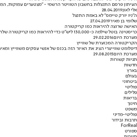
העיתון פרסם התנצלות בחשבון הטוויטר הרשמי • "מצטערים עמוקות, המעש
אלי לאון
28.04.2019
ה"ניו יורק טיימס" לא באמת התנצל
שלומי בן מאיר
27.04.2019
האישה שרוצה להיראות כמו קריקטורה
כריסטינה בוטל שילמה כ-130,000 ליש"ט כדי להיראות כמו קריקטורה שלה שצוירה לפני יותר מ-15 שנים
מערכת היום
29.02.2016
הקריקטורה המכוערת של שווייץ
דיפלומט שווייצרי הציג את האיור הזה בכנס של אנשי עסקים משווייץ ומאיר
מערכת היום
29.08.2015
תגיות קשורות
חדשות
בארץ
בעולם
ביטחוני
פוליטי
פלילים
בריאות
חינוך
משפט
פוליטי-מדיני
תרבות ובידור
ForReal
ספורט
תיירות