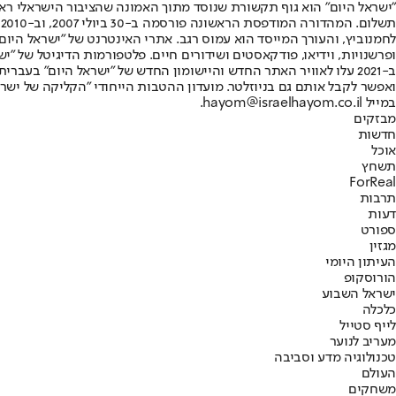
"ישראל היום" הוא גוף תקשורת שנוסד מתוך האמונה שהציבור הישראלי ראוי 
ת
ופרשנויות, וידיאו, פודקאסטים ושידורים חיים. פלטפורמות הדיגיטל של "ישרא
ב-2021 עלו לאוויר האתר החדש והיישומון החדש של "ישראל היום" בע
ואפשר לקבל אותם גם בניוזלטר. מועדון ההטבות הייחודי "הקליקה של ישרא
במייל hayom@israelhayom.co.il.
מבזקים
חדשות
אוכל
תשחץ
ForReal
תרבות
דעות
ספורט
מגזין
העיתון היומי
הורוסקופ
ישראל השבוע
כלכלה
לייף סטייל
מעריב לנוער
טכנולוגיה מדע וסביבה
העולם
משחקים