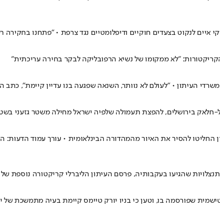
 איים לנקוט בצעדים חוקיים ודיפלומטיים נגד צרפת • "פתחנו בחקירה ר
קריקטורות: "לא ממקומו של נשיא הרפובליקה לבקר בחירה עריכתית"
 אל-חלאק בירושלים, להפצת תעמולה שלפיה ישראל מחילה משטר גזעני בשט
 החליטו להסיר את האיור מהמהדורה הבינלאומית • עורך עמוד הדעות: ה
נצלויות שהגיעו בעקבותיה, פרסם העיתון הליברלי קריקטורה נוספת ש
שמית שפורסמה בו, וטען כי בניו יורק טיימס קיימת בעיה מתמשכת של י