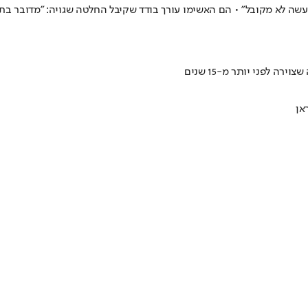
ה לא מקובל" • הם האשימו עורך בודד שקיבל החלטה שגויה: "מדובר בתה
אן