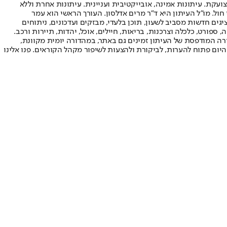
ועקת. עיתונות אמינה, אובייקטיבית ועניינית. עיתונות אחרת וללא
עור החשיפה הגבוה ביותר בימי חול. מו"ל העיתון היא ד"ר מרים אדלסון. העורך הראשי הוא עמר
 והעורך המייסד הוא עמוס רגב. אתרי האינטרנט של "ישראל היום" בעברית ובאנגלית, כמו כן היישומונים (אפליקציות) לאנדרואיד ול-iOS, מציגים חדשות מסביב לשעון, תוכן בלעדי, מבזקים ועדכונים, ניתוחים
, ספורט, כלכלה וצרכנות, בריאות, חיילים, אוכל, יהדות, תיירות ורכב.
דורה המודפסת של העיתון זמינים גם באתר, במהדורה יומית מקוונת,
היום פתוח להערות, לביקורת ולהצעות לשיפור מקהל הקוראים. פנו אלינו