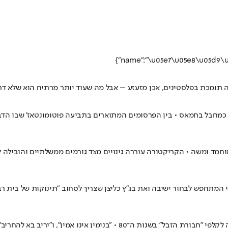
תה תומכת בפלסטינים, אכן מזעזע – אבל מה שעוד יותר מרתיח הוא שלא 
חבל בחמאס • בין הפרסומים המתוארים בתביעה פוטומונטאז' שבו הדביק ר
חמד ומשה • הקריקטורה עוררה גינויים מצד גורמים ממשלתיים והובילה למ
י המתחפש לבחור ישיבה ואת בג"ץ כליצן שצריך לסחוב "תינוקות של בית ר
דף פייסבוק חדש מציג קריקטורות מגחיכות של שרי הממשלה, בסגנון דומה לקלפי 