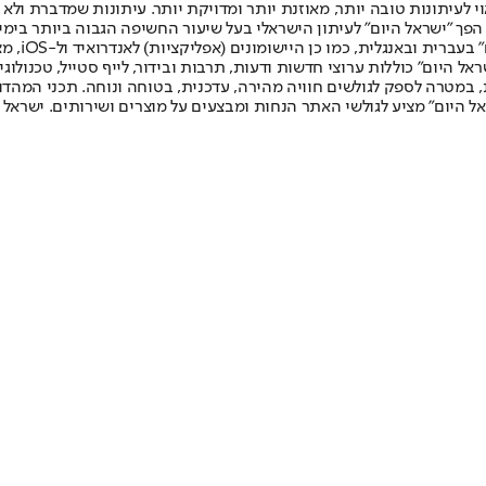
לעיתונות טובה יותר, מאוזנת יותר ומדויקת יותר. עיתונות שמדברת ולא צ
שלום. המהדורה המודפסת הראשונה פורסמה ב-30 ביולי 2007, וב-2010 הפך "ישראל היום" לעיתון הישראלי בעל שי
לחמנוביץ,
ל היום" כוללות ערוצי חדשות ודעות, תרבות ובידור, לייף סטייל, טכנולוגיה
ברית, במטרה לספק לגולשים חוויה מהירה, עדכנית, בטוחה ונוחה. תכני המה
ל היום" מציע לגולשי האתר הנחות ומבצעים על מוצרים ושירותים. ישראל 