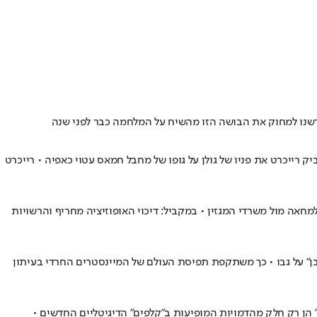
דרשנו למחוק את הבושה הזו מהשיח על המלחמה כבר לפני שנה
ייכרט את פניו של גולן על גופו של מחבל חמאס עטוי כאפיה • רייכרט
חאה מול משרדי המגזין • במקביל: דיכוי האופוזיציה מחריף והרשויות
בן" על גבו • כך משתקפת תפיסת העולם של המיינסטרים החרדי בעיתון
"חבורת הזבל" בשנות ה־80 • "בנימין אינו אמין", ו"יריב בא להחריב" הן רק חלק מהדמויות המופיעות ב"קלפים" הדיגיטליים החדשים •