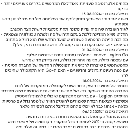
מהווים אלטרנטיבה מעניינת מאוד לאלו המחפשים בקרים מעניינים יותר •
בדקנו
דניאלה גינזבורג
13.06.2024
משנה את חוקי המשחק: פוטין לוקח את המלחמה מול המערב לכיוון חדש
ומפתיע
לאור העובדה שרוסיה עדיין נתונה תחת סנקציות קשות מצד המערב,
החליט נשיא המדינה ללכת בעקבותיה של סין ולפתח טכנולוגיה עצמאית •
מה רבה הייתה ההפתעה כשנודע שהצעד החדש שלו הוא דווקא בתחום
הגיימינג • אז האם בקרוב נראה קונסולה חדשה מתוצרת הקרמלין?
דניאלה גינזבורג
01.04.2024
Lenovo Legion Go: מפלצת גיימינג ניידת שדורשת אילוף
עם עוצמה גדולה, מגיעה אחריות גדולה, וזה בדיוק מה שנדרש
מהמשתמשים שיבחרו לרכוש את הקונסולה החדשה של החברה הסינית •
עם כמה רעיונות גדולים וחדשניים - האם ה-Go היא הקונסולה שחיכינו
לה?
דניאלה גינזבורג
16.01.2024
במחיר של מחשב: הושק הדור השני לקונסולה המסקרנת של לנובו
החברה הסינית השיקה בישראל את שני המכשירים החדשים שלה מסדרת
הגיימינג Legion • עם בקרים מתנתקים שיכולים להפוך לג'ויסטיק
ומשקפיי מציאות רבודה שאמורים להעניק חוויה של מסך גדול עם פרטיות
מלאה - אנחנו כבר לא יכולים לחכות לקבל אותם לסקירה מלאה
דניאלה גינזבורג
06.12.2023
התגעגעתם? הקונסולה הנוסטלגית חוזרת במהדורה חדשה
כשהיא קטנה ב-20% לעומת הגודל המקורי, הקונסולה של אטארי תצא
במהדורה עדכנית כבר בחודש נובמבר הקרוב • כמה זה יעלה ומה