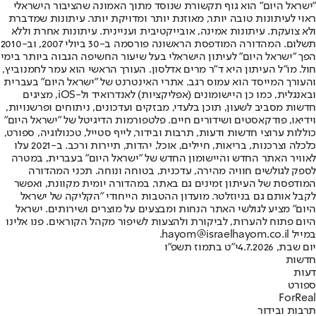
"ישראל היום" הוא גוף תקשורת שנוסד מתוך האמונה שהציבור הישראלי
ראוי לעיתונות טובה יותר, מאוזנת יותר ומדויקת יותר. עיתונות שמדברת
ולא צועקת. עיתונות אמינה, אובייקטיבית ועניינית. עיתונות אחרת וללא
תשלום. המהדורה המודפסת הראשונה פורסמה ב-30 ביולי 2007, וב-2010
הפך "ישראל היום" לעיתון הישראלי בעל שיעור החשיפה הגבוה ביותר בימי
חול. מו"ל העיתון היא ד"ר מרים אדלסון. העורך הראשי הוא עמר לחמנוביץ,
והעורך המייסד הוא עמוס רגב. אתרי האינטרנט של "ישראל היום" בעברית
ובאנגלית, כמו כן היישומונים (אפליקציות) לאנדרואיד ול-iOS, מציגים
חדשות מסביב לשעון, תוכן בלעדי, מבזקים ועדכונים, ניתוחים ופרשנויות,
וידיאו, פודקאסטים ושידורים חיים. פלטפורמות הדיגיטל של "ישראל היום"
כוללות ערוצי חדשות ודעות, תרבות ובידור, לייף סטייל, טכנולוגיה, ספורט,
כלכלה וצרכנות, בריאות, חיילים, אוכל, יהדות, תיירות ורכב. ב-2021 עלו
לאוויר האתר החדש והיישומון החדש של "ישראל היום" בעברית, במטרה
לספק לגולשים חוויה מהירה, עדכנית, בטוחה ונוחה. תכני המהדורה
המודפסת של העיתון זמינים גם באתר, במהדורה יומית מקוונת, ואפשר
לקבל אותם גם בניוזלטר. מועדון ההטבות הייחודי "הקליקה של ישראל
היום" מציע לגולשי האתר הנחות ומבצעים על מוצרים ושירותים. ישראל
היום פתוח להערות, לביקורת ולהצעות לשיפור מקהל הקוראים. פנו אלינו
במייל hayom@israelhayom.co.il.
יום שבת, 4.7.2026
י"ט בתמוז תשפ"ו
חדשות
דעות
ספורט
ForReal
תרבות ובידור