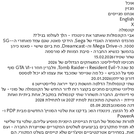
אוכל
מגזין
אנחנו מגייסים
English
X
קונסולה
אבי הקונסולות שאתגר את נינטנדו - הלך לעולמו בגיל 77
מהנדס החומרה האגדי של Sega, הידקי סאטו, שגם עמד מאחורי ה-SG-
1000, ה-Mega Drive וה-Dreamcast, מת ביום שישי • סאטו כיהן
בהמשך כנשיא החברה • סיבת המוות לא פורסמה
שחר שפירו
15.02.2026
תכניסו לפלייליסט: המשחקים הגדולים של 2026
30 שנה ל-Resident Evil ו-Tomb Raider, וולברין חוזר ו-GTA VI סוף
סוף על הכביש - כל מה שגיימר שמכבד את עצמו לא יכול לפספס
דורון פרידמן
20.01.2026
שתי קונסולות? הדלפה חושפת כיצד ייראה פלייסטיישן 6
מיליוני שחקנים מחכים בקוצר רוח לדור החדש של הקונסולה של סוני • על
פי דיווחים, החברה תשחרר שתי קונסולות במקביל, אחת ביתית ואחת
ניידת • ההשקה מתוכננת לסתיו 2027 או לתחילת 2028
דנה סמסונוב
03.09.2025
לא כל הנוצץ, נינטנדו הוא: בדקנו את שלטי הסוויץ' החדשים מבית PDP ו-
PowerA
למרות שהסמל של חברת הגיימינג היפנית מופיע עליהם, שלטי צד שלישי
לא תמיד מתקרבים בביצועים לשלטים המקוריים שמייצרת החברה • ועם
זאת, במחירים אטרקטיביים ופיצ'רים שלא קיימים בשלט המקורי, הם