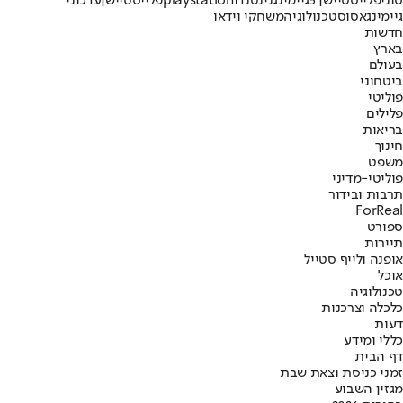
סוני
פלייסטיישן 5
גיימינג
נינטנדו
playstation
פלייסטיישן
עדכוני
גיימינג
אסוס
טכנולוגיה
משחקי וידאו
חדשות
בארץ
בעולם
ביטחוני
פוליטי
פלילים
בריאות
חינוך
משפט
פוליטי-מדיני
תרבות ובידור
ForReal
ספורט
תיירות
אופנה ולייף סטייל
אוכל
טכנולוגיה
כלכלה וצרכנות
דעות
כללי ומידע
דף הבית
זמני כניסת וצאת שבת
מגזין השבוע