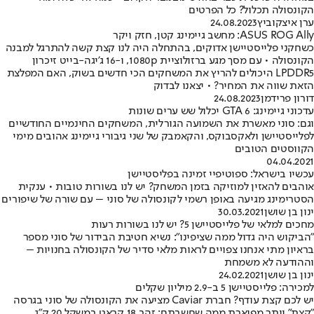
הקונסולה תכלול? כל הפרטים
ערן איצקוביץ
24.08.2023
ASUS ROG Ally: מחשב גיימינג קטן, חזק ויקר
כשחקני פלייסטיישן אדוקים, בהתחלה היה לנו קצת קשה להתרגל למבנה
הקונסולה • עם מסך מגע ברזולוציית 1080p, ו-16 ג'יגה-בייט זיכרון
LPDDR5 היכולים להריץ את המשחקים הכי חדשים בשוק, האם המפלצת
הזאת שווה את המחיר? • יצאנו לבדוק
דורון פרידמן
24.08.2023
עדכוני גיימינג: GTA 6 יכלול שש ערים שונות
וגם: סוני מאשרת את השמועה הגורלית, המשחקים החינמיים החודשיים
לפלייסטיישן ולאקסבוקס, והקאמבק של שני גיבורי גיימינג אהובים מימי
הקווסטים הטובים
04.04.2021
עכשיו בישראל: ספוטיפיי זמינה בפליסטיישן
אוהבים להאזין למוזיקה בזמן המשחק? יש לנו בשורות טובות • ענקית
הסטרימינג מגיעה באופן רשמי לקונסולה של סוני – עם שורה של שיפורים
ינון בן שושן
30.03.2021
מחכים למלאי של פלייסטיישן 5? יש לנו בשורות רעות
"הביקוש היה גדול ממה שציפינו": נשיא חטיבת הבידור של סוני מספר
בראיון מתי אנחנו צפויים לראות מלאי סדיר של הקונסולה בחנויות –
וההודעה לא משמחת
ינון בן שושן
24.02.2021
למכירה: פלייסטיישן 5 ב-2.9 מיליון שקלים
יש לכם קצת עודף? חברת Caviar מציעה את הקונסולה של סוני בגרסה
"קצת" יותר מפוארת ממה שחשבתם: זהב 18 קראט במשקל 20 ק"ג