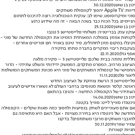
ינון בן שושן
30.12.2020
דיווח: Apple TV יהפוך לקונסולת משחקים
סוני ומיקרוסופט, שימו לב: ענקית הטכנולוגיה רוצה להיכנס לתחום
הגיימינג בכל הכוח כבר בשנה הבאה • זה מה שידוע כרגע
ינון בן שושן
25.12.2020
עוקץ ענק בבריטניה: משלוחי פלייסטיישן 5 נגנבו
לקוחות אמזון בממלכה המאוחדת הזמינו את הקונסולה החדשה של סוני -
וקיבלו במקום מזון לחתולים, סיר טיגון באוויר חם ופריטים אחרים •
בעקבות ריבוי המקרים בחברה פתחו בחקירה
אסף גולן
22.11.2020
חללית נחתה בבית שלכם: פלייסטיישן 5 – סקירה מלאה
העיצוב מרהיב, המפרט מתקדם, הממשק ידידותי והשלט עתידני • הדור
החמישי של קונסולת המשחקים של סוני היא מכונת המשחקים המושלמת
ליאור פלג
11.11.2020
פלייסטיישן 5: הרשת צוחקת על העיצוב החדש
ראוטר, קלסר ונושאת מטוסים: ברחבי העולם לא נשארו אדישים לעיצוב
העתידני של הקונסולה החדשה - והגיבו בהתאם
ינון בן שושן
14.06.2020
נינטנדו סוויץ' לייט: סוויץ' בקטנה
אם אתם מעוניינים לשחק בנסיעות ולחסוך כמה מאות שקלים - הקונסולה
החדשה של נינטנדו היא בחירה מצוינת • אבל האם היא מתאימה גם
לחובבי משחקים מרובי משתתפים? בדקנו
עמיר שוורץ
30.11.2019
תגיות קשורות