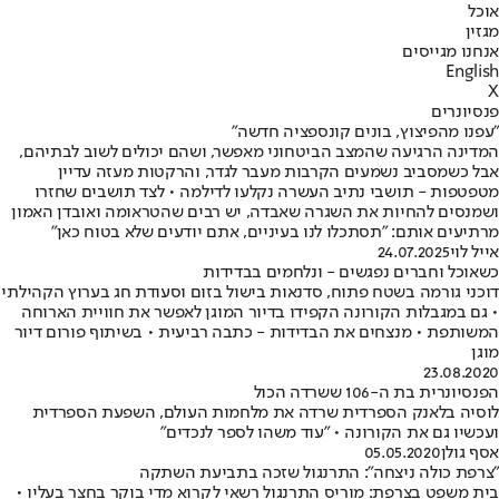
אוכל
מגזין
אנחנו מגייסים
English
X
פנסיונרים
"עפנו מהפיצוץ, בונים קונספציה חדשה"
המדינה הרגיעה שהמצב הביטחוני מאפשר, ושהם יכולים לשוב לבתיהם,
אבל כשמסביב נשמעים הקרבות מעבר לגדר, והרקטות מעזה עדיין
מטפטפות - תושבי נתיב העשרה נקלעו לדילמה • לצד תושבים שחזרו
ושמנסים להחיות את השגרה שאבדה, יש רבים שהטראומה ואובדן האמון
מרתיעים אותם: "תסתכלו לנו בעיניים, אתם יודעים שלא בטוח כאן"
אייל לוי
24.07.2025
כשאוכל וחברים נפגשים - ונלחמים בבדידות
דוכני גורמה בשטח פתוח, סדנאות בישול בזום וסעודת חג בערוץ הקהילתי
• גם במגבלות הקורונה הקפידו בדיור המוגן לאפשר את חוויית הארוחה
המשותפת • מנצחים את הבדידות - כתבה רביעית • בשיתוף פורום דיור
מוגן
23.08.2020
הפנסיונרית בת ה-106 ששרדה הכול
לוסיה בלאנק הספרדית שרדה את מלחמות העולם, השפעת הספרדית
ועכשיו גם את הקורונה • "עוד משהו לספר לנכדים"
אסף גולן
05.05.2020
"צרפת כולה ניצחה": התרנגול שזכה בתביעת השתקה
בית משפט בצרפת: מוריס התרנגול רשאי לקרוא מדי בוקר בחצר בעליו •