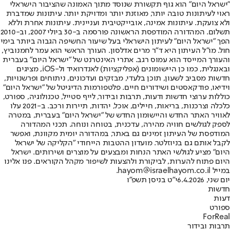
"ישראל היום" הוא גוף תקשורת שנוסד מתוך האמונה שהציבור הישראלי
ראוי לעיתונות טובה יותר, מאוזנת יותר ומדויקת יותר. עיתונות שמדברת
ולא צועקת. עיתונות אמינה, אובייקטיבית ועניינית. עיתונות אחרת וללא
תשלום. המהדורה המודפסת הראשונה פורסמה ב-30 ביולי 2007, וב-2010
הפך "ישראל היום" לעיתון הישראלי בעל שיעור החשיפה הגבוה ביותר בימי
חול. מו"ל העיתון היא ד"ר מרים אדלסון. העורך הראשי הוא עמר לחמנוביץ,
והעורך המייסד הוא עמוס רגב. אתרי האינטרנט של "ישראל היום" בעברית
ובאנגלית, כמו כן היישומונים (אפליקציות) לאנדרואיד ול-iOS, מציגים
חדשות מסביב לשעון, תוכן בלעדי, מבזקים ועדכונים, ניתוחים ופרשנויות,
וידיאו, פודקאסטים ושידורים חיים. פלטפורמות הדיגיטל של "ישראל היום"
כוללות ערוצי חדשות ודעות, תרבות ובידור, לייף סטייל, טכנולוגיה, ספורט,
כלכלה וצרכנות, בריאות, חיילים, אוכל, יהדות, תיירות ורכב. ב-2021 עלו
לאוויר האתר החדש והיישומון החדש של "ישראל היום" בעברית, במטרה
לספק לגולשים חוויה מהירה, עדכנית, בטוחה ונוחה. תכני המהדורה
המודפסת של העיתון זמינים גם באתר, במהדורה יומית מקוונת, ואפשר
לקבל אותם גם בניוזלטר. מועדון ההטבות הייחודי "הקליקה של ישראל
היום" מציע לגולשי האתר הנחות ומבצעים על מוצרים ושירותים. ישראל
היום פתוח להערות, לביקורת ולהצעות לשיפור מקהל הקוראים. פנו אלינו
במייל hayom@israelhayom.co.il.
יום שני, 6.4.2026
י"ט בניסן תשפ"ו
חדשות
דעות
ספורט
ForReal
תרבות ובידור