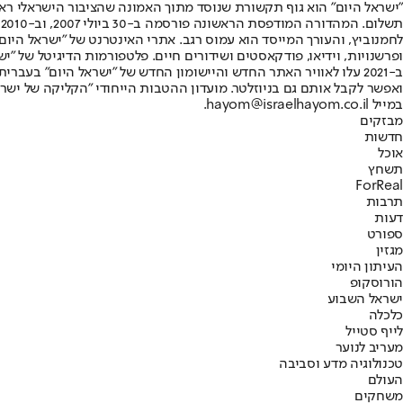
"ישראל היום" הוא גוף תקשורת שנוסד מתוך האמונה שהציבור הישראלי ראוי 
ת
ופרשנויות, וידיאו, פודקאסטים ושידורים חיים. פלטפורמות הדיגיטל של "ישרא
ב-2021 עלו לאוויר האתר החדש והיישומון החדש של "ישראל היום" בע
ואפשר לקבל אותם גם בניוזלטר. מועדון ההטבות הייחודי "הקליקה של ישרא
במייל hayom@israelhayom.co.il.
מבזקים
חדשות
אוכל
תשחץ
ForReal
תרבות
דעות
ספורט
מגזין
העיתון היומי
הורוסקופ
ישראל השבוע
כלכלה
לייף סטייל
מעריב לנוער
טכנולוגיה מדע וסביבה
העולם
משחקים