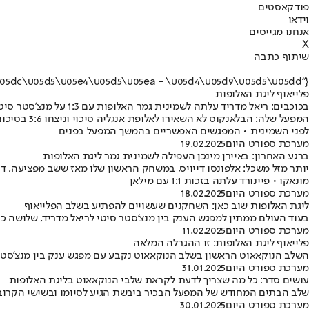
פודקאסטים
וידאו
אנחנו מגייסים
X
שיתוף כתבה
{"name":"\u05e4\u05dc\u05d9\u05d9\u05d0\u05d5\u05e3 \u05dc\u05d9\u05d2\u05ea \u05d4\u05d0\u05dc\u05d5\u05e4\u05d5\u05ea - \u05d4\u05d9\u05d5\u05dd"}
פלייאוף ליגת האלופות
בכוכבים: ריאל מדריד עלתה לשמינית גמר האלופות עם 1:3 על מנצ'סטר סיטי
המפעל שלה:
לפני השמינית • המפגשים האפשריים בהמשך המפעל בפנים
מערכת ספורט היום
19.02.2025
ברגע האחרון: באיירן מינכן העפילה לשמינית גמר ליגת האלופות
מונאקו • פיינורד עלתה בזכות 1:1 עם מילאן
מערכת ספורט היום
18.02.2025
ליגת האלופות שוב כאן: השחקנים שעשויים להפתיע בשלב הפלייאוף
בעוד העולם ממתין למפגש הענק בין מנצ’סטר סיטי לריאל מדריד, שלושה 
מערכת ספורט היום
11.02.2025
פלייאוף ליגת האלופות: זו ההגרלה המלאה
השלב הנוקאאוט הראשון בשלב הנוקאאוט נקבע עם מפגש ענק בין מנצ'סטר ס
מערכת ספורט היום
31.01.2025
עושים סדר: כל מה שצריך לדעת לקראת שלבי הנוקאאוט בליגת האלופות
שלב הבתים המחודש של המפעל הבכיר ביבשת הגיע לסיומו ובשישי הקרוב ת
מערכת ספורט היום
30.01.2025