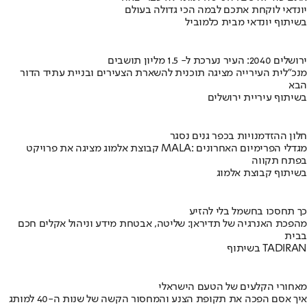
יונדאי לוקחת אתכם לבמה הכי גדולה בעולם
בשיתוף יונדאי מבית כלמוביל
ירושלים 2040: העיר נערכת ל- 1.5 מליון תושבים
מנכ"לית העירייה מציגה תוכנית להשארת הצעירים ובניית עתיד הדור
הבא
בשיתוף עיריית ירושלים
חלון ההזדמנויות בכפר גנים נסגר
קבוצת אלמוג מציגה את פרויקט MALA: מגדלי הפרימיום האחרונים
בפתח תקווה
בשיתוף קבוצת אלמוג
כך תחסכו בחשמל בלי להזיע
מהפכת האנרגיה של תדיראן: שליטה, אבטחת מידע וניהול אקלים חכם
בבית
בשיתוף TADIRAN
מאחורי הקלעים של הטעם הישראלי
איך אסם הפכה את תקופת הצנע והמחסור הקשה של שנות ה-40 למותג