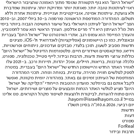
"ישראל היום" הוא גוף תקשורת שנוסד מתוך האמונה שהציבור הישראלי
ראוי לעיתונות טובה יותר, מאוזנת יותר ומדויקת יותר. עיתונות שמדברת
ולא צועקת. עיתונות אמינה, אובייקטיבית ועניינית. עיתונות אחרת וללא
תשלום. המהדורה המודפסת הראשונה פורסמה ב-30 ביולי 2007, וב-2010
הפך "ישראל היום" לעיתון הישראלי בעל שיעור החשיפה הגבוה ביותר בימי
חול. מו"ל העיתון היא ד"ר מרים אדלסון. העורך הראשי הוא עמר לחמנוביץ,
והעורך המייסד הוא עמוס רגב. אתרי האינטרנט של "ישראל היום" בעברית
ובאנגלית, כמו כן היישומונים (אפליקציות) לאנדרואיד ול-iOS, מציגים
חדשות מסביב לשעון, תוכן בלעדי, מבזקים ועדכונים, ניתוחים ופרשנויות,
וידיאו, פודקאסטים ושידורים חיים. פלטפורמות הדיגיטל של "ישראל היום"
כוללות ערוצי חדשות ודעות, תרבות ובידור, לייף סטייל, טכנולוגיה, ספורט,
כלכלה וצרכנות, בריאות, חיילים, אוכל, יהדות, תיירות ורכב. ב-2021 עלו
לאוויר האתר החדש והיישומון החדש של "ישראל היום" בעברית, במטרה
לספק לגולשים חוויה מהירה, עדכנית, בטוחה ונוחה. תכני המהדורה
המודפסת של העיתון זמינים גם באתר, במהדורה יומית מקוונת, ואפשר
לקבל אותם גם בניוזלטר. מועדון ההטבות הייחודי "הקליקה של ישראל
היום" מציע לגולשי האתר הנחות ומבצעים על מוצרים ושירותים. ישראל
היום פתוח להערות, לביקורת ולהצעות לשיפור מקהל הקוראים. פנו אלינו
במייל hayom@israelhayom.co.il.
יום רביעי, 10.6.2026
כ"ה בסיון תשפ"ו
חדשות
דעות
ספורט
ForReal
תרבות ובידור