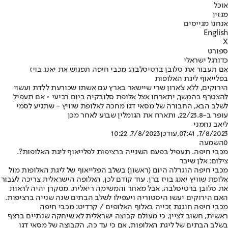
אוכל
מגזין
אנחנו מגייסים
English
X
ספורט
כדורגל ישראלי
אם תעבור את סלובן ברטיסלבה: מכבי חיפה תפגוש את יאנג בויז
בפלייאוף ליגת האלופות
הירוקים, ללא צ'ארון שרי שיישאר בארץ עם אשתו שכורעת ללדת ועשוי
להצטרף בהמשך, יתארחו אצל אלופת סלובקיה ביום רביעי • אם תעפיל
לשלב הבא, החבורה של מסאי דגו מחכה לאלופת שוויץ - שתגיע לסמי
עופר ב-22/23.8, ותארח את הגומלין שבוע לאחר מכן
ליאב נחמני
7/8/2023, 07:41
,עודכן
7/8/2023, 10:22
0
השמעה
מכבי חיפה. תעפיל בפעם השנייה ברציפות לפלייאוף ליגת האלופות?.
צילום: אלן שיבר
מכבי חיפה הוגרלה היום (ראשון) בשלב הפלייאוף של ליגת האלופות מול
אלופת שוויץ יאנג בויז ברן. עוד קודם לכן, האלופה הישראלית צריכה לעבור
את סלובן ברטיסלבה, אבל מאחר והמשימה ריאלית, מסקרן יהיה לראות
האם הירוקים יעשו היסטוריה ויעפילו לשלב הבתים שנה שנייה ברציפות.
מכבי חיפה חוגגת זכייה באלוף האלופים / קרדיט: מכבי חיפה
ראשית, חשוב לציין, כי מעולם קבוצה ישראלית לא שיחקה שנתיים ברצף
בשלב הבתים של ליגת האלופות, אם כי עד כה, הקבוצה של מסאי דגו