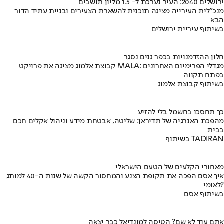
ירושלים 2040: העיר נערכת ל- 1.5 מליון תושבים
מנכ"לית העירייה מציגה תוכנית להשארת הצעירים ובניית עתיד הדור
הבא
בשיתוף עיריית ירושלים
חלון ההזדמנויות בכפר גנים נסגר
קבוצת אלמוג מציגה את פרויקט MALA: מגדלי הפרימיום האחרונים
בפתח תקווה
בשיתוף קבוצת אלמוג
כך תחסכו בחשמל בלי להזיע
מהפכת האנרגיה של תדיראן: שליטה, אבטחת מידע וניהול אקלים חכם
בבית
בשיתוף TADIRAN
מאחורי הקלעים של הטעם הישראלי
איך אסם הפכה את תקופת הצנע והמחסור הקשה של שנות ה-40 למותג
לאומי?
בשיתוף אסם
אתם עוד לא שם? הטיסה למונדיאל כבר יצאה