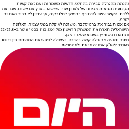
נהנתה מהגרלה סבירה בהחלט. חדשות משמחות ועם זאת קשות
מקצועית מגיעות מכיוונו של צ'ארון שרי, שיישאר בארץ אם אשתו, שכורעת
ללדת. הקשר עשוי להצטרף בהמשך לסלובקיה, אך עדיין לא ברור האם זה
יקרה.
אם אכן תעבור את ברטיסלבה, משוכה לא קלה בפני עצמה, האלופה
הישראלית תארח את המשחק הראשון מול יאנג בויז בסמי עופר ב-22/23.8
ותתארח בשווייץ בשבוע שלאחר מכן.
חיפה נמנעה מהגרלה קשה בהרבה, כשיכלה לפגוש את המנצחת בין דינמו
סאגרב לאא"ק אתונה או את גלאטסראיי.