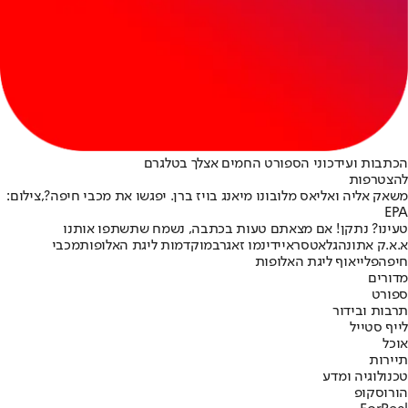
הכתבות ועידכוני הספורט החמים אצלך בטלגרם
להצטרפות
משאק אליה ואליאס מלובונו מיאנג בויז ברן. יפגשו את מכבי חיפה?,צילום:
EPA
טעינו? נתקן! אם מצאתם טעות בכתבה, נשמח שתשתפו אותנו
א.א.ק אתונה
גלאטסראיי
דינמו זאגרב
מוקדמות ליגת האלופות
מכבי
חיפה
פלייאוף ליגת האלופות
מדורים
ספורט
תרבות ובידור
לייף סטייל
אוכל
תיירות
טכנולוגיה ומדע
הורוסקופ