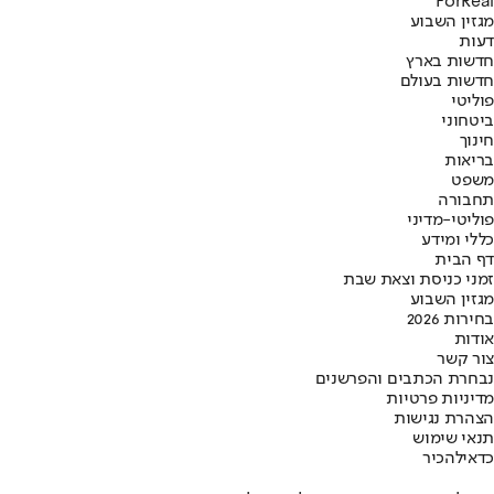
ForReal
מגזין השבוע
דעות
חדשות בארץ
חדשות בעולם
פוליטי
ביטחוני
חינוך
בריאות
משפט
תחבורה
פוליטי-מדיני
כללי ומידע
דף הבית
זמני כניסת וצאת שבת
מגזין השבוע
בחירות 2026
אודות
צור קשר
נבחרת הכתבים והפרשנים
מדיניות פרטיות
הצהרת נגישות
תנאי שימוש
כדאי
להכיר