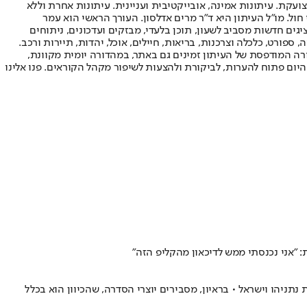
ועקת. עיתונות אמינה, אובייקטיבית ועניינית. עיתונות אחרת וללא
עור החשיפה הגבוה ביותר בימי חול. מו"ל העיתון היא ד"ר מרים אדלסון. העורך הראשי הוא עמר
 והעורך המייסד הוא עמוס רגב. אתרי האינטרנט של "ישראל היום" בעברית ובאנגלית, כמו כן היישומונים (אפליקציות) לאנדרואיד ול-iOS, מציגים חדשות מסביב לשעון, תוכן בלעדי, מבזקים ועדכונים, ניתוחים
, ספורט, כלכלה וצרכנות, בריאות, חיילים, אוכל, יהדות, תיירות ורכב.
דורה המודפסת של העיתון זמינים גם באתר, במהדורה יומית מקוונת,
היום פתוח להערות, לביקורת ולהצעות לשיפור מקהל הקוראים. פנו אלינו
 "אני נכנסתי ממש לדיכאון מהקליפ הזה"
נתניהו וישראל • בראיון, מסבירים יוצרי הסדרה, שהכיוון הוא בכלל