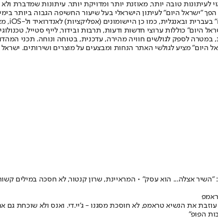
לעיתונות טובה יותר, מאוזנת יותר ומדויקת יותר. עיתונות שמדברת ולא צ
שלום. המהדורה המודפסת הראשונה פורסמה ב-30 ביולי 2007, וב-2010 הפך "ישראל היום" לעיתון הישראלי בעל שי
לחמנוביץ,
ל היום" כוללות ערוצי חדשות ודעות, תרבות ובידור, לייף סטייל, טכנולוגיה
ברית, במטרה לספק לגולשים חוויה מהירה, עדכנית, בטוחה ונוחה. תכני המה
ל היום" מציע לגולשי האתר הנחות ומבצעים על מוצרים ושירותים. ישראל 
שיר אצלה... הוא עסק" • המראיינת, שרון קנטור, לא חסכה במילים קשות:
ראמפ
זבת את הנשיא טראמפ, לא חוסכת מסגנו - ג'יי.די. ואנס ולא שוכחת גם את 
ות הפופ"