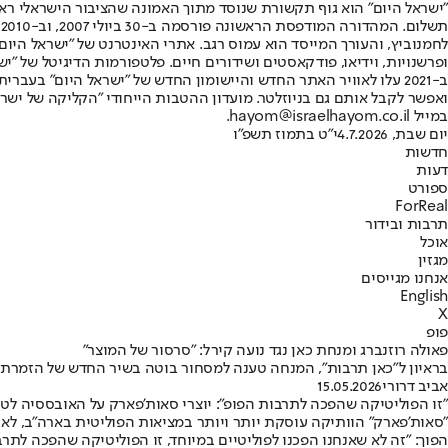
"ישראל היום" הוא גוף תקשורת שנוסד מתוך האמונה שהציבור הישראלי ראוי 
ת
ופרשנויות, וידיאו, פודקאסטים ושידורים חיים. פלטפורמות הדיגיטל של "ישרא
ב-2021 עלו לאוויר האתר החדש והיישומון החדש של "ישראל היום" בע
ואפשר לקבל אותם גם בניוזלטר. מועדון ההטבות הייחודי "הקליקה של ישרא
במייל hayom@israelhayom.co.il.
יום שבת, 4.7.2026
י"ט בתמוז תשפ"ו
חדשות
דעות
ספורט
ForReal
תרבות ובידור
אוכל
מגזין
אנחנו מגייסים
English
X
פופ
פאולה רוזנברג ומנחת כאן נגד נועה קירל: "סרסור של המוצר"
בראיון ל"כאן תרבות", המנחה טענה למסחור בוטה בשיר החדש של הזמרת: "ה
אביב דרורי
15.05.2026
"זו הפוליטיקה שהפכה לתרבות הפופ": יוצרי סאות'פארק על האובססיה לט
"סאות'פארק" הוותיקה עוסקת יותר ויותר במציאות הפוליטית בארה"ב, לא עו
הפוך: "זה לא שאנחנו הפכנו לפוליטיים במיוחד, זו הפוליטיקה שהפכה לתרב