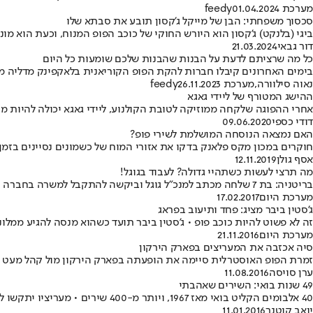
מערכת feedy
01.04.2024
סכסוך משפחתי: הבן של מייקל ג'קסון תובע את סבתא שלו
ביגי (בלנקט) ג'קסון הוא היורש החוקי של כוכב הפופ המנוח, וכעת הוא מו
דור גבאי
21.03.2024
כל מה שרציתם לדעת על הבנות שהבנות שלכם שומעות כל היום
בימים האחרונים קיבלו חברות להקת הפופ הקוריאנית בלאקפינק מדליה מהמל
נאוה סילוורה
,
מערכת feedy
26.11.2023
ההישג המטורף של ליידי גאגא
אחרי ההפוגה שלקחה ממוזיקה לטובת הקולנוע, ליידי גאגא יכולה להיות מרוצה: אלבומה החד
דודי כספי
09.06.2020
האם נמצאה הנוסחה המושלמת לשירי פופ?
חוקרים במכון מקס פלאנק בדקו את אזורי המוח של כשמונים נסיינים בזמן ה
אסף גולן
12.11.2019
מה תרצי לעשות כשתהיי גדולה? לעבוד בגוגל!
בריטניה: בת 7 שלחה מכתב למנכ"ל גוגל וביקשה להתקבל למשרה בחברה • הילדה הלהבה מתנאי העובדים הנהנים משינה על פופים ונהיגה בקארטינג • המנכ"ל סונדאר פיצ'אי השיב לה באופן אישי במכתב
מערכת היום
17.02.2017
ג'סטין ביבר מציג: פחד ותיעוב בפראג
זה לא פשוט להיות כוכב פופ • ג'סטין ביבר תועד כשהוא מנסה להגיע ממלו
מערכת היום
21.11.2016
סיה אכזבה את המעריצים בפארק הירקון
זמרת הפופ האוסטרלית סיימה את הופעתה בפארק הירקון מול קהל מעט ממ
ערן סויסה
11.08.2016
49 שנות בואי: השירים שאהבתי
40 אלבומים הקליט בואי מאז 1967, ויותר מ-400 שירים • מעריציו יתקשו לבחור את השיר של האהוב עליהם • יואב קוטנר ליקט את חמשת השירים שהכי אהב, ויצירה חדשה יחסית של בואי
יואב קוטנר
11.01.2016