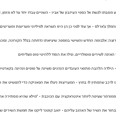
נע מסבתו לגשת אל כספי העיזבון של אביו • השניים עבדו יחד עד לא מזמן,
ך צ'ארלס - אך עוד לפני כן הן היוו השראה למיליוני מעריצות ומעריצים
ש והשישי במספר, שיציאתו נדחתה בגלל הקורונה, נמכר ב־274 אלף עותקים בשבוע הראשון ל
אזנה לשירים פופולריים, וגילו את הסוד ללהיטי פופ מצליחים
נו לרכב שהמתין לו בחוץ • המעריצות ניצלו את הפאניקה כדי להפשיט את ה
ורמר שציפה ליותר אינטראקציה עם הכוכבת • "מילא שהיא מסתירה את ה