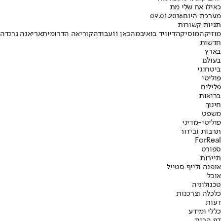
כאילו אח שלי מת
מערכת היום
09.01.2016
תגיות קשורות
מוזיקה
מוסיקה
דיוויד בואי
במה
כאן 11
עבודה
קוריאה הדרומית
אריאנה גרנדה
ה
חדשות
בארץ
בעולם
ביטחוני
פוליטי
פלילים
בריאות
חינוך
משפט
פוליטי-מדיני
תרבות ובידור
ForReal
ספורט
תיירות
אופנה ולייף סטייל
אוכל
טכנולוגיה
כלכלה וצרכנות
דעות
כללי ומידע
דף הבית