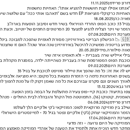
דורון פרידמן
11.11.2025
"אנחנו אפילו קצת חוששות להוציא אותו": האחיות נחשפות
האחיות כרקוקלי מוציאות EP חדש בשם "תאהבו אותי ככה" עם שלושה שירים אישיים במיוחד • לירון וטלי מספרות על עקבים חדים, תקרות זכוכית והמערכת היחסים המורכבת שלהן עם האמונה
מאיה כהן
18.08.2025
בגיל 13: כוכב הפופ החרדי הוויראלי בשיר חדש וסיבוב הופעות בארה"ב
הזמר שי וינר הצליח להגיע למצעד 20 הסרטונים החמים של יוטיוב, וכעת הוא משיק שיר חדש שעוסק בהגשמה עצמית • השיר נולד מתוך הצורך לא להקשיב ל"רעשי רקע" של תלמידים שזלזלו בו
מערכת היום
07.08.2025
🇬🇧 📉 הכישלון הבריטי באירוויזיון: מסורת לאומית שהפכה למבוכה בינלאומית 🎤 🏆
מדוע בריטניה ממשיכה להיכשל באירוויזיון שנה אחר שנה? האם זו שחצנו
נאוה סילוורה
,
פידי
20.05.2025
בילי אייליש שרה בעברית - ולא תאמינו איזה שיר
כוכבת הפופ המפורסמת שרה בעברית כשהייתה ילדה, במסגרת מקהלת בית
מערכת היום
09.02.2025
יש לה את זה: כל מה שהפך את טיילור סוויפט לכוכבת על בגיל 35
בשנים האחרונות נדמה כי הזמרת נמצאת בכל מקום; היא מוציאה אלבומים 
לאורך השנים וגם סקרנו עבורכם את כל מה שאמן זקוק לו על מנת להפוך ל
דור גבאי
13.12.2024
צפו בתיעוד: כוכבת קיי-פופ צעירה מתעלפת על הבמה בזמן הופעה
האמנית, קוטוקו (16), התמוטטה מול הקהל והובהלה לבית החולים • מנהליה: "נעשה כמיטב יכולתנו כדי לשמור על בריאות האמנים שלנו"
דורון פרידמן
06.08.2024
שילב בין מוזיקה מרוקאית לפופ: המוזיקאי ג'קי אלקיים הלך לעולמו
הזמר והמוזיקאי יצחק (ג'קי) אלקיים נפטר בגיל 70 • למיינסטרים הישראלי הוא נכנס בזכות שירו "מכבי שלנו מכבי תל אביב" • בין שיריו: ""I’ve Got To Love Again", "Dolores", "You" ועוד
מערכת היום
17.04.2024
המוזיקה של היום גרועה - וזה מדעי
מחקר חדש הוכיח אחת ולתמיד את הטענה של אוהדי המוזיקה מאמצע המא