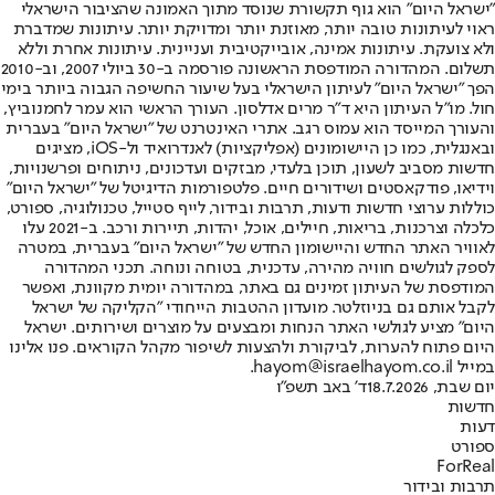
"ישראל היום" הוא גוף תקשורת שנוסד מתוך האמונה שהציבור הישראלי
ראוי לעיתונות טובה יותר, מאוזנת יותר ומדויקת יותר. עיתונות שמדברת
ולא צועקת. עיתונות אמינה, אובייקטיבית ועניינית. עיתונות אחרת וללא
תשלום. המהדורה המודפסת הראשונה פורסמה ב-30 ביולי 2007, וב-2010
הפך "ישראל היום" לעיתון הישראלי בעל שיעור החשיפה הגבוה ביותר בימי
חול. מו"ל העיתון היא ד"ר מרים אדלסון. העורך הראשי הוא עמר לחמנוביץ,
והעורך המייסד הוא עמוס רגב. אתרי האינטרנט של "ישראל היום" בעברית
ובאנגלית, כמו כן היישומונים (אפליקציות) לאנדרואיד ול-iOS, מציגים
חדשות מסביב לשעון, תוכן בלעדי, מבזקים ועדכונים, ניתוחים ופרשנויות,
וידיאו, פודקאסטים ושידורים חיים. פלטפורמות הדיגיטל של "ישראל היום"
כוללות ערוצי חדשות ודעות, תרבות ובידור, לייף סטייל, טכנולוגיה, ספורט,
כלכלה וצרכנות, בריאות, חיילים, אוכל, יהדות, תיירות ורכב. ב-2021 עלו
לאוויר האתר החדש והיישומון החדש של "ישראל היום" בעברית, במטרה
לספק לגולשים חוויה מהירה, עדכנית, בטוחה ונוחה. תכני המהדורה
המודפסת של העיתון זמינים גם באתר, במהדורה יומית מקוונת, ואפשר
לקבל אותם גם בניוזלטר. מועדון ההטבות הייחודי "הקליקה של ישראל
היום" מציע לגולשי האתר הנחות ומבצעים על מוצרים ושירותים. ישראל
היום פתוח להערות, לביקורת ולהצעות לשיפור מקהל הקוראים. פנו אלינו
במייל hayom@israelhayom.co.il.
יום שבת, 18.7.2026
ד' באב תשפ"ו
חדשות
דעות
ספורט
ForReal
תרבות ובידור