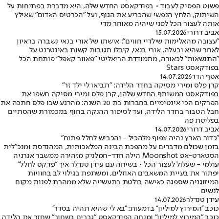
פשוט הפסיק לעבוד • בפודקאסט החדש שלה, היא מדברת בפתיחות על
השיתוק, הלחץ הנפשי שהכריע את הגוף, ועל "הכרטיס האדום" שאילץ
אותה לעצור הכל לפני שיהיה מאוחר מדי
אביב דרורי
15.07.2026
"עצובה מהאלימות שילדיי חווים": אישתו של אורי בנאי נשברה בראיון
לאחר שהיא ובעלה, אורי בנאי, קיבלו תגובות קשות באינטרנט על
"התנשאות" לכאורה, מתמודדת הריאליטי "פאוור קאפל" פותחת הכל
בפודקאסט Stars
אסף הדר
14.07.2026
קרן פלס ומירי מסיקה בחדר הלידה: ״תביאו לי ילד זר״
בפודקאסט המשותף החדש שלהן, קרן פלס ומירי מסיקה חשפו את
הפרקים הכי אינטימיים בחברות בת 20 השנה: מהרגע שבו פלס חתכה את
חבל הטבור בחדר הלידה, ועד לסיפור ההנקה בחוף במכמורת שהסתיים
בפליטת פה
אביב דרורי
14.07.2026
"כדור הארץ נהיה צפוף מלהכיל - והכביש לחלל פתוח"
בזמן שכולם מדברים על מהפכת הבינה המלאכותית, המהנדסת ומנכ"לית
הסטארט-אפ Moonshot הילה חדד-חמלניק מזהירה ממשבר אנרגיה
עולמי - שעלול לעצור הכל • בשיחה עם עידן טנדלר איך "פדקס לחלל"
יפתור את בעיית המשאבים האוזלים, ומשתפת בגילוי לב בחוויות
המיזוגניה שספגה כאישה בולטת בתעשייה שלא ממהרת לפנות מקום
לנשים
עידן טנדלר
14.07.2026
כוכב ''המירוץ למיליון'' בדמעות: ''בא לי שהיא תהיה בסדר''
כוכב "המירוץ למיליון" ומנחה הפודקאסט "גברים בשחור" שחזר את הלידה