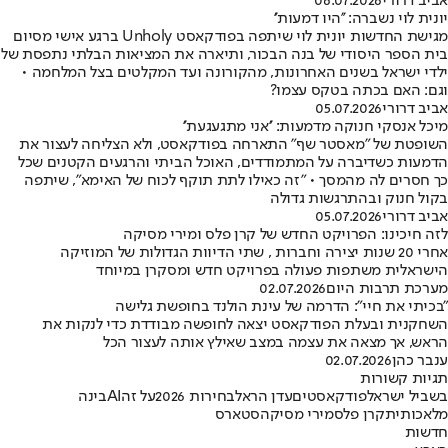
אביב דרורי
06.07.2026
יונית לוי נשברה: ''היו דמעות''
מגישת החדשות יונית לוי שיתפה בפודקאסט Unholy ברגע אישי מסיום
בית הספר היסודי של בנה הבכור, ותיארה את המציאות הבלתי נתפסת של
ילדי ישראל בשנים האחרונות, מהקורונה ועד המקלטים בצל המלחמה •
וגם: האם בכתה בטקס עצמו?
אביב דרורי
05.07.2026
מיכל אנסקי חנוקה מדמעות: ''אני מתגעגעת''
השופטת של "מאסטר שף" התארחה בפודקאסט, ולא הצליחה לעצור את
הדמעות כשדיברה על המתמודדים, האוכל הביתי והרגעים הקטנים שכל
כך חסרים לה מהמסך • "זה כאילו לתת תוקף לכוח של האימא", שיתפה
בקול חנוק ובהתרגשות גדולה
אביב דרורי
05.07.2026
לזה חיכינו: הפרויקט החדש של קרן פלס ומירי מסיקה
אחרי 20 שנות יצירה וחברות , שתי הדיוות הגדולות של המוזיקה
הישראלית משתפות פעולה בפרויקט חדש ומסקרן במיוחד
מערכת תרבות היום
02.07.2026
"בכיתי את חיי": הדרמה של עינת הולנד בחופשת גלישה
השחקנית ובעלת הפודקאסט יצאה לחופשה מבודדת כדי לנקות את
הראש, אך מצאה את עצמה במצב שאילץ אותה לעצור הכל
ענבר כהן
02.07.2026
תגיות קשורות
בשביל ישראל
פודקאסטים
עדן הראל
בחירות 2026
על זה
AI
בינה
מלאכותית
קרן פלס
מירי מסיקה
סטארס
חדשות