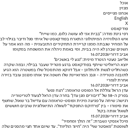
אוכל
מגזין
אנחנו מגייסים
English
X
פודקאסט
רפי גינת מודה: "בבית אני לא עושה כלום, כמו שייח'"
איש הטלוויזיה המיתולוגי התארח בפודקאסט של איתי סגל ודיבר בגילוי לב
על המחיר שגבתה ממנו קריירת התחקירים התובענית • מה הוא אמר על
השנים שבהן לא היה בבית, ומי באמת ניהלה את המשפחה במקומו
אביב דרורי
16.07.2026
אליאב טעטי הוטרד מינית: ''נגע לי באשכים''
יוצא הריאליטי שיתף בפודקאסט ברגע מטריד שעבר בבילוי, ובמה שקרה
כשהחליט לגשת ולהתלונן • אבל דווקא מהתסכול שלו במשטרה הוא הגיע
לתובנה מטרידה • וגם: המרואיינת שלו חשפה איך אותו מנגנון עובד בזירה
אחרת לגמרי
אביב דרורי
16.07.2026
עדן הראל צוללת אל הפוסט טראומה: ''רצח נפש''
בפרק ה-58 של "דיבורים מגן עדן" בחרה עדן הראל לצעוד לטריטוריה
רגישה: שיחה על פגיעה מינית ופוסט-טראומה עם עדיאל בר שאול, שחשף
את סיפורו • בין "פרדוקס התפקוד" לשאלה התיאולוגית שרבים חוששים
לשאול אותה בקול
אביב דרורי
15.07.2026
מיכל אנסקי נשברת: "זה הולך ומחמיר"
לשופטת "מאסטר שף" היה "חיוך הוליווד", עד שיום אחד חצי מהפנים שלה