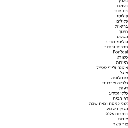
בארץ
בעולם
ביטחוני
פוליטי
פלילים
בריאות
חינוך
משפט
פוליטי-מדיני
תרבות ובידור
ForReal
ספורט
תיירות
אופנה ולייף סטייל
אוכל
טכנולוגיה
כלכלה וצרכנות
דעות
כללי ומידע
דף הבית
זמני כניסת וצאת שבת
מגזין השבוע
בחירות 2026
אודות
צור קשר