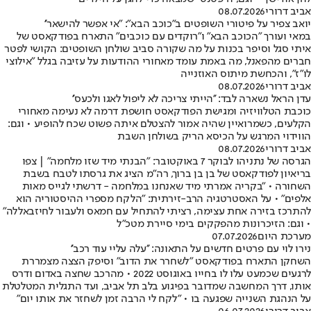
אביב דרורי
08.07.2026
יואב צפיר על פיטורי השופטים ב"כוכב הבא": "אי אפשר להישאר''
במאי ועורך "הכוכב הבא" ו"רוקדים עם כוכבים" התארח בפודקאסט של
איתי סגל וסיפר בכנות על מה שקורה סביב שולחן השופטים: הקושי לפטר
חברים מהפאנל, מה באמת עומד מאחורי ההודעות על עזיבה בגלל "אילוצי
לו"ז", והכחשת מיתוס האוזנייה
אביב דרורי
08.07.2026
עדן הראל נשארה לבד: ''הייתי צריכה לא ליפול לאגו ולכעס''
כוכבת הטלוויזיה ומגישת הפודקאסט חושפת דרמה לא נעימה מאחורי
הקלעים, כשמרואיין שהיה אמור להצטלם איתה פשוט שכח להופיע • וגם:
הווידוי המרגש על הכיסא הריק בשולחן השבת
אביב דרורי
08.07.2026
הגרסה של נתניהו לבוקר 7 באוקטובר: "הבנתי מיד שזו מלחמה" | צפו
בריאיון לפודקאסט של בן בן ברוך, רה"מ הציג את גרסתו לטבח בשבת
השחורה • "בקריה אמרתי מיד שאנחנו במלחמה - דרשתי לגייס מאות
אלפים" • על האסטרטגיה הרב-זירתית: "הלקח מספרי ההיסטוריה הוא
להתרכז בזירה אחת עצימה, רציתי להתחיל עם חמאס ולעבור לחיזבאללה"
• וגם: הזיכרונות מהפקקים בימי סיירת מטכ"ל
מערכת היום
07.07.2026
נירו לוי עם פרטים חדשים על התאונה: ''עלה עליי עוד רכב''
השחקן התארח בפודקאסט "לשחרר את הדוב" וסיפק הצצה מצמררת
לרגעים שכמעט עלו לו בחייו באוגוסט 2022 • מהרכב שחצה באדום ודרס
אותו, דרך המחשבה שמדובר בפיגוע בלב תל אביב, ועד התגלית המטלטלת
על הנהגת השנייה שפגעה בו • "לקח לי הרבה זמן לשחזר את אותו יום"