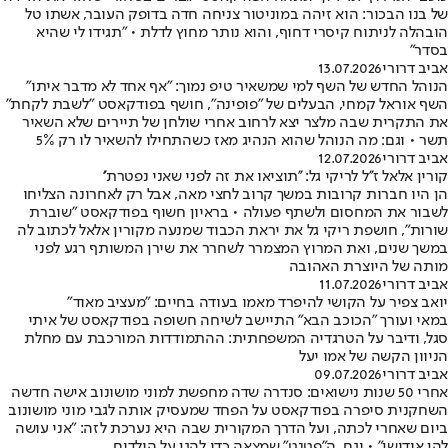
של בנו הבכור: הוא זיהה במוניטור צניחה חדה בדופק העובר, אשתו טל
הובהלה לניתוח קיסרי דחוף, והוא נותר מחוץ לדלת • "תגידו לי שהיא
בסדר"
אביב דרורי
13.07.2026
הנוהל החדש של השף למי שמשאיר טיפ נמוך: "אף אחד לא מדבר איתו"
השף אוראל קמחי, הבעלים של "פופינה", חושף בפודקאסט "לשבת לקחת"
את התקרית שבה מלצר יצא לרחוב אחרי שולחן של תיירים שלא השאיר
תשר • וגם: מה הנוהל שהוא הנהיג מאז כשהתחילו להשאיר לו רק 5%
אביב דרורי
12.07.2026
קורין אלאל ז''ל לריקי גל: ''תוציאו את זה לפני שאני נפטרת''
הן היו חברות קרובות במשך קרוב לחצי מאה, אבל רק לאחרונה הצליחו
לשבור את המחסום ולשתף פעולה • בראיון חשוף בפודקאסט "שוברת
שורות", חושפת ריקי גל את יראת הכבוד שמנעה מקורין אלאל לכתוב לה
במשך שנים, ואת המרוץ המצמרר לשחרר את שירן המשותף רגע לפני
מותה של היוצרת האהובה
אביב דרורי
11.07.2026
יואב צפיר על הקושי להיפרד מאמו בעודה בחיים: "מעציב מאוד"
במאי ועורך "הכוכב הבא" התיישב לשיחה חשופה בפודקאסט של איתי
סגל, ודיבר על הטרגדיה המשפחתית: ההתמודדות המורכבת עם מחלת
הניוון הקשה של אמו יעל
אביב דרורי
09.07.2026
אחרי 50 שנות נישואים: סנדרה שדה מחפשת למוני מושונוב אישה חדשה
השחקנית סיפרה בפודקאסט על הפחד שמעסיק אותה לגבי מוני מושונוב
ביום שאחרי לכתה, ועל הדרך המקורית שבה היא נערכת לזה: "אני עושה
להן אודישן" • וגם, ה"פטנט" שמצאה כדי להגן על הילדים