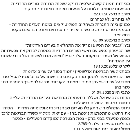
מציירות תמונה קשה, שלפיה דווקא לשכות הרווחה בערים החרדיות
מסייעות למסמס תלונות על פגיעות מיניות חמורות • תחקיר
מירב סבר
22.01.2026
לא בוחרים, לא נבחרים
כמו קובייה הונגרית משחקים הפוליטיקאים במפת הערים החרדיות •
מסמנים טריטוריות, כובשים יעדים • האזרחים וצורכיהם אינם פקטור
במשוואה
מירב סבר
05.09.2023
גנץ: "נגביר את הסיוע ונוריד את התחלואה בערים האדומות"
שר הביטחון נפגש עם ראשי הערים החרדיות במטרה לבדוק את אפשרויות
הסיוע של משרדו במקומות אלו • גנץ: "מצפה מכם לעשות הכל בכדי לשמור
על ההנחיות"
לילך שובל
18.10.2020
מסתמן: שר הבריאות אדלשטיין יתמוך בסגר על ערים אדומות
שר הבריאות צפוי לתמוך מחר בקבינט בדרישתו של פרופ' גמזו להטיל סגר
מיידי על ערים שמצבן חמור • ממונה הקורונה ידרוש להמשיך בסגירת בתי
ספר בהן
כתבי היום
01.09.2020
הקורונה בישראל: נשללה התפרצות מחודשת בערים החרדיות; עלייה
נוספת במספר החולים הפעילים
נתוני התחלואה שהתקבלו מערים שבהן ריכוזי אוכלוסייה חרדית - הסירו
את החשש מהתפרצות נוספת בהן • עם זאת, ממליץ משרד הבריאות לרכז
מאמץ מניעתי בבני ברק • צפת הצטרפה למוקדים הפעילים • מספר
החולים הפעילים עלה ל-2,783
מיטל יסעור בית-אור
10.06.2020