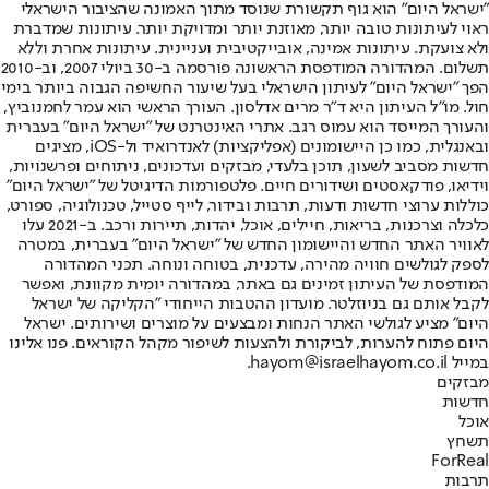
"ישראל היום" הוא גוף תקשורת שנוסד מתוך האמונה שהציבור הישראלי
ראוי לעיתונות טובה יותר, מאוזנת יותר ומדויקת יותר. עיתונות שמדברת
ולא צועקת. עיתונות אמינה, אובייקטיבית ועניינית. עיתונות אחרת וללא
תשלום. המהדורה המודפסת הראשונה פורסמה ב-30 ביולי 2007, וב-2010
הפך "ישראל היום" לעיתון הישראלי בעל שיעור החשיפה הגבוה ביותר בימי
חול. מו"ל העיתון היא ד"ר מרים אדלסון. העורך הראשי הוא עמר לחמנוביץ,
והעורך המייסד הוא עמוס רגב. אתרי האינטרנט של "ישראל היום" בעברית
ובאנגלית, כמו כן היישומונים (אפליקציות) לאנדרואיד ול-iOS, מציגים
חדשות מסביב לשעון, תוכן בלעדי, מבזקים ועדכונים, ניתוחים ופרשנויות,
וידיאו, פודקאסטים ושידורים חיים. פלטפורמות הדיגיטל של "ישראל היום"
כוללות ערוצי חדשות ודעות, תרבות ובידור, לייף סטייל, טכנולוגיה, ספורט,
כלכלה וצרכנות, בריאות, חיילים, אוכל, יהדות, תיירות ורכב. ב-2021 עלו
לאוויר האתר החדש והיישומון החדש של "ישראל היום" בעברית, במטרה
לספק לגולשים חוויה מהירה, עדכנית, בטוחה ונוחה. תכני המהדורה
המודפסת של העיתון זמינים גם באתר, במהדורה יומית מקוונת, ואפשר
לקבל אותם גם בניוזלטר. מועדון ההטבות הייחודי "הקליקה של ישראל
היום" מציע לגולשי האתר הנחות ומבצעים על מוצרים ושירותים. ישראל
היום פתוח להערות, לביקורת ולהצעות לשיפור מקהל הקוראים. פנו אלינו
במייל hayom@israelhayom.co.il.
מבזקים
חדשות
אוכל
תשחץ
ForReal
תרבות