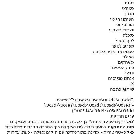
דעות
ספורט
מגזין
העיתון היומי
הורוסקופ
ישראל השבוע
כלכלה
לייף סטייל
מעריב לנוער
טכנולוגיה מדע וסביבה
העולם
משחקים
פודקאסטים
וידאו
אנחנו מגייסים
X
שיתוף כתבה
{"name":"\u05e2\u05e8\u05d9\u05dd
\u05d7\u05e8\u05d3\u05d9\u05d5\u05ea -
\u05d4\u05d9\u05d5\u05dd"}
ערים חרדיות
"משתיקים פגיעה מינית": כך לשכות הרווחה נכנעות לרבנים ועסקנים
מות התינוקות במעון בירושלים הציף גם איך החברה החרדית מתפקדת
כאקס-טריטוריה - מדינה בתוך מדינה עם חוקים משלה • כעת, עדויות