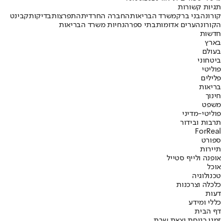
תגיות קשורות
קורונה
בני ברק
משרד הבריאות
החברה החרדית
התפרצות
בדיקות
קבינט
הקורונה
ערים אדומות
בתי ספר
הנחיות משרד הבריאות
חדשות
בארץ
בעולם
ביטחוני
פוליטי
פלילים
בריאות
חינוך
משפט
פוליטי-מדיני
תרבות ובידור
ForReal
ספורט
תיירות
אופנה ולייף סטייל
אוכל
טכנולוגיה
כלכלה וצרכנות
דעות
כללי ומידע
דף הבית
זמני כניסת וצאת שבת